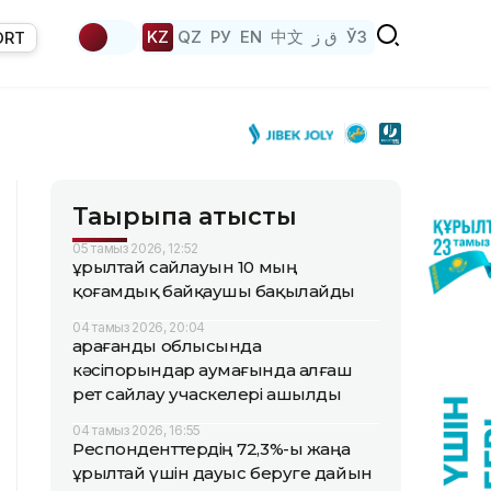
KZ
QZ
РУ
EN
中文
ق ز
ЎЗ
ORT
Тақырыпқа қатысты
05 тамыз 2026, 12:52
Құрылтай сайлауын 10 мың
қоғамдық байқаушы бақылайды
04 тамыз 2026, 20:04
Қарағанды облысында
кәсіпорындар аумағында алғаш
рет сайлау учаскелері ашылды
04 тамыз 2026, 16:55
Респонденттердің 72,3%-ы жаңа
Құрылтай үшін дауыс беруге дайын