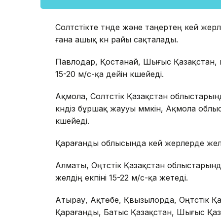
Солтүстікте түнде және таңертең кей жер
ғана ашық күн райы сақталады.
Павлодар, Қостанай, Шығыс Қазақстан, 
15-20 м/с-қа дейін күшейеді.
Ақмола, Солтүстік Қазақстан облыстарында
күндіз бұршақ жаууы мүмкін, Ақмола облы
күшейеді.
Қарағанды облысында кей жерлерде желдің
Алматы, Оңтүстік Қазақстан облыстарынд
желдің екпіні 15-22 м/с-қа жетеді.
Атырау, Ақтөбе, Қвызылорда, Оңтүстік 
Қарағанды, Батыс Қазақстан, Шығыс Қаз