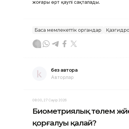
жоғары өрт қаупі сақталады.
Басқа мемлекеттік органдар
Қазгидр
без автора
Авторлар
08:00, 27 Сәуір 2026
Биометриялық төлем жүйе
қорғалуы қалай?