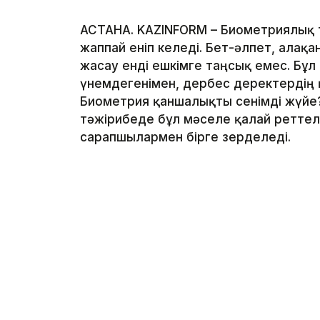
АСТАНА. KAZINFORM – Биометриялық 
жаппай еніп келеді. Бет-әлпет, алақ
жасау енді ешкімге таңсық емес. Бұл
үнемдегенімен, дербес деректердің қ
Биометрия қаншалықты сенімді жүйе?
тәжірибеде бұл мәселе қалай реттеле
сарапшылармен бірге зерделеді.