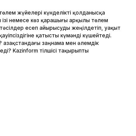
төлем жүйелері күнделікті қолданысқа
ан ізі немесе көз қарашығы арқылы төлем
 тәсілдер есеп айырысуды жеңілдетіп, уақыт
ауіпсіздігіне қатысты күмәнді күшейтеді.
 Қазақстандағы заңнама мен әлемдік
ді? Kazinform тілшісі тақырыпты