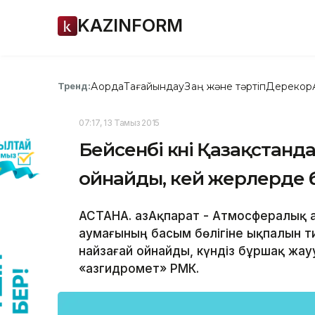
KAZINFORM
Ақорда
Тағайындау
Заң және тәртіп
Дерекқор
Тренд:
07:17, 13 Тамыз 2015
Бейсенбі күні Қазақстан
ойнайды, кей жерлерде
АСТАНА. ҚазАқпарат - Атмосфералық 
аумағының басым бөлігіне ықпалын т
найзағай ойнайды, күндіз бұршақ жау
«Қазгидромет» РМК.