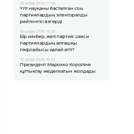
30 шілде 2026, 17:48
Үгіт науқаны басталған соң
партиялардың электоралды
рейтингісі өзгерді
30 шілде 2026, 16:30
Бір мінбер, жеті партия: саяси
партиялардың алғашқы
пікірсайысы қалай өтті?
30 шілде 2026, 10:02
Президент Марокко Короліне
құттықтау жеделхатын жолдады