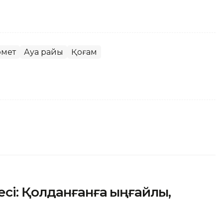
омет
Ауа райы
Қоғам
сі: Қолданғанға ыңғайлы,