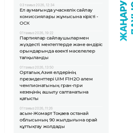
03 тамыз 2026, 12:34
Ел аумағында учаскелік сайлау
комиссиялары жұмысына кірісті -
ОСК
01 тамыз 2026, 19:22
Партиялар сайлаушылармен
жүздесті: мектептерде және өндіріс
орындарында өзекті мәселелер
талқыланды
01 тамыз 2026, 13:50
Орталық Азия елдерінің
президенттері UIM F1H2O әлем
чемпионатының гран-при
кезеңінің ашылу салтанатына
қатысты
01 тамыз 2026, 11:26
Қасым-Жомарт Тоқаев Қостанай
облысының 90 жылдығына орай
құттықтау жолдады