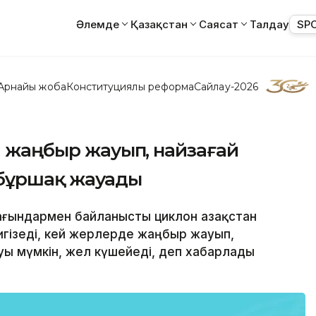
Әлемде
Қазақстан
Саясат
Талдау
SP
Арнайы жоба
Конституциялық реформа
Сайлау-2026
да жаңбыр жауып, найзағай
 бұршақ жауады
ағындармен байланысты циклон Қазақстан
игізеді, кей жерлерде жаңбыр жауып,
уы мүмкін, жел күшейеді, деп хабарлады