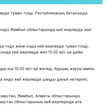
лерде тұман түседі. Республиканың батысында
күндіз Жамбыл облыстарында кей жерлерде жел
 түнде және күндіз кей жерлерде тұман түседі,
сында кей жерлерде жел 15-20 м/с-қа дейін
 күші 15-20 м/с-қа жетеді, бұршақ жаууы мүмкін.
а күндіз кей жерлерде шаңды дауыл көтеріліп,
Қазақстан, Жамбыл, Алматы облыстарында,
ақстан облыстарының кей жерлерінде өте