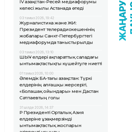
IV Қазақстан-Ресей медиафорумы
келесі жылы Астанада өтеді
03 тамыз 2026, 19:42
Журналистика және ЖИ:
Президент телерадиокешенінің
жобалары Санкт-Петербургтегі
медиафорумда таныстырылды
03 тамыз 2026, 13:10
ШЫҰ елдері ақпараттық саладағы
ынтымақтастықты күшейтуге ниетті
01 тамыз 2026, 10:00
Әлемдік БАҚ-тағы Қазақстан: Түркі
елдерінің алғашқы жерсерігі,
«Болашақ ойындары» мен Дастан
Сәтпаевтың голы
31 шілде 2026, 14:37
ҚР Президенті Орталық Азия
елдеріне ұзақмерзімді
ынтымақтастық жоспарын
әзірлеуді ұсынды