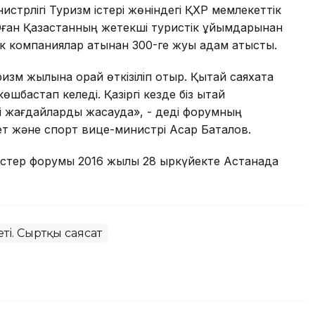
стрлігі Туризм істері жөніндегі ҚХР мемлекеттік
Оған Қазақстанның жетекші туристік ұйымдарынан
ік компаниялар атынан 300-ге жуық адам қатысты.
зм жылына орай өткізіліп отыр. Қытай саяхатқа
бастап келеді. Қазіргі кезде біз қытай
сті жағдайларды жасауда», - деді форумның
т және спорт вице-министрі Асқар Баталов.
ристер форумы 2016 жылы 28 қыркүйекте Астанада
ті. Сыртқы саясат