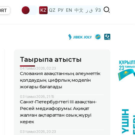
KZ
QZ
РУ
EN
中文
ق ز
ЎЗ
ORT
Тақырыпқа қатысты
04 тамыз 2026, 02:23
Словакия Қазақстанның әлеуметтік
қолдаудың цифрлық моделін
жоғары бағалады
03 тамыз 2026, 21:15
Санкт-Петербургтегі III Қазақстан-
Ресей медиафорумы: Ақиқат
жалған ақпараттан озық жүруі
керек
03 тамыз 2026, 20:23