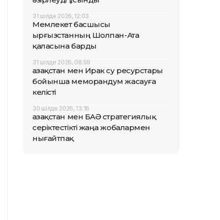
31 шілде 2026, 12:03
Мемлекет басшысы
Қырғызстанның Шолпан-Ата
қаласына барды
31 шілде 2026, 08:59
Қазақстан мен Ирак су ресурстары
бойынша меморандум жасауға
келісті
30 шілде 2026, 13:16
Қазақстан мен БАӘ стратегиялық
серіктестікті жаңа жобалармен
нығайтпақ