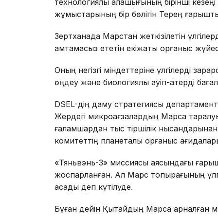
технологиялық қалашығының бірінші кезең
жұмыстарының бір бөлігін Терең ғарышты
Зертханада Марстан жеткізілетін үлгілерд
қамтамасыз ететін екіжақты қорғаныс жүйесі
Оның негізгі міндеттеріне үлгілерді зар
өңдеу және биологиялық қауіп-қатерді бағал
DSEL-дің даму стратегиясы департамент
Жердегі микроағзалардың Марсқа таралу
ғаламшардан тыс тіршілік нысандарынан 
комитеттің планеталық қорғаныс қағидалар
«Тяньвэнь-3» миссиясы аясындағы ғары
жоспарланған. Ал Марс топырағының үлгі
асады деп күтілуде.
Бұған дейін Қытайдың Марсқа арналған ми