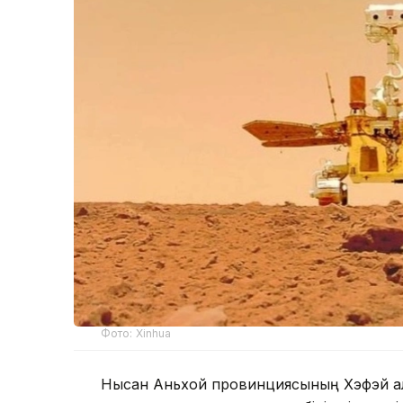
Фото: Xinhua
Нысан Аньхой провинциясының Хэфэй қа