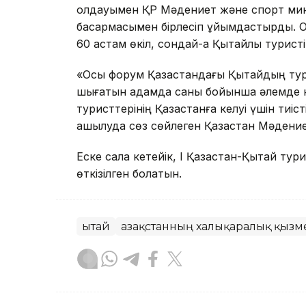
қолдауымен ҚР Мәдениет және спорт мини
басқармасымен бірлесіп ұйымдастырды. 
60 астам өкіл, сондай-ақ Қытайлық турист
«Осы форум Қазақстандағы Қытайдың тури
шығатын адамда саны бойынша әлемде көш
туристтерінің Қазақстанға келуі үшін тиі
ашылуда сөз сөйлеген Қазақстан Мәдение
Еске сала кетейік, I Қазақстан-Қытай ту
өткізілген болатын.
Қытай
Қазақстанның халықаралық қызме