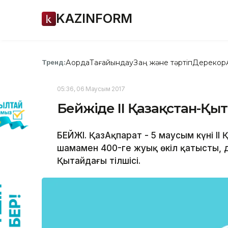
KAZINFORM
Ақорда
Тағайындау
Заң және тәртіп
Дерекқор
Тренд:
05:36, 06 Маусым 2017
Бейжіңде II Қазақстан-Қы
БЕЙЖІҢ. ҚазАқпарат - 5 маусым күні I
шамамен 400-ге жуық өкіл қатысты,
Қытайдағы тілшісі.