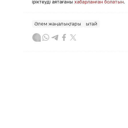
іріктеуді аяқтағаны
хабарланған болатын
.
Әлем жаңалықтары
Қытай
Назым Бөлесова
Авторлар
21:35, 06 Тамыз 2026
Қытайдың электр көліктер
АСТАНА. KAZINFORM — Қытайдан жаңа 