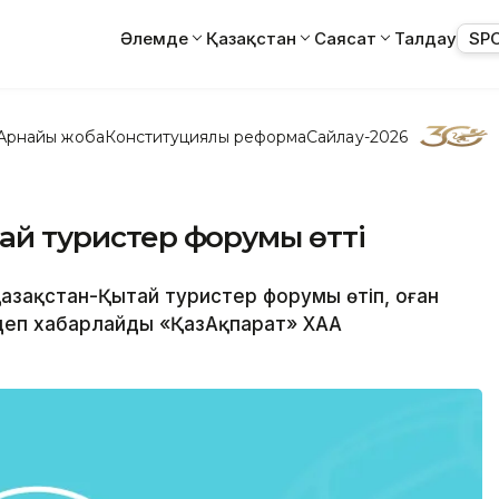
Әлемде
Қазақстан
Саясат
Талдау
SP
Арнайы жоба
Конституциялық реформа
Сайлау-2026
тай туристер форумы өтті
I Қазақстан-Қытай туристер форумы өтіп, оған
 деп хабарлайды «ҚазАқпарат» ХАА