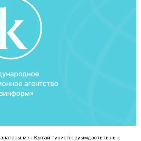
палатасы мен Қытай туристік қауымдастығының