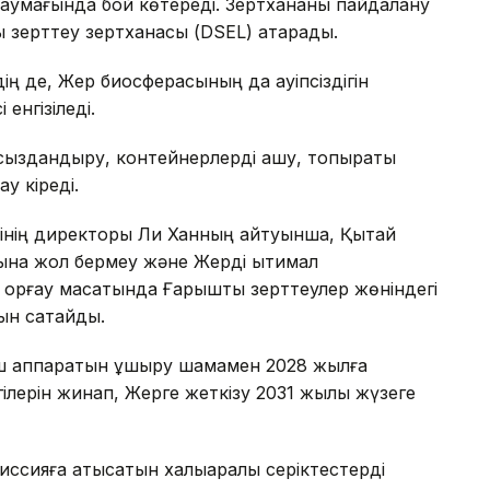
і аумағында бой көтереді. Зертхананы пайдалану
 зерттеу зертханасы (DSEL) атқарады.
ің де, Жер биосферасының да қауіпсіздігін
 енгізіледі.
арсыздандыру, контейнерлерді ашу, топырақты
ау кіреді.
інің директоры Ли Ханның айтуынша, Қытай
ына жол бермеу және Жерді ықтимал
қорғау мақсатында Ғарыштық зерттеулер жөніндегі
ын сақтайды.
ш аппаратын ұшыру шамамен 2028 жылға
лерін жинап, Жерге жеткізу 2031 жылы жүзеге
ссияға қатысатын халықаралық серіктестерді