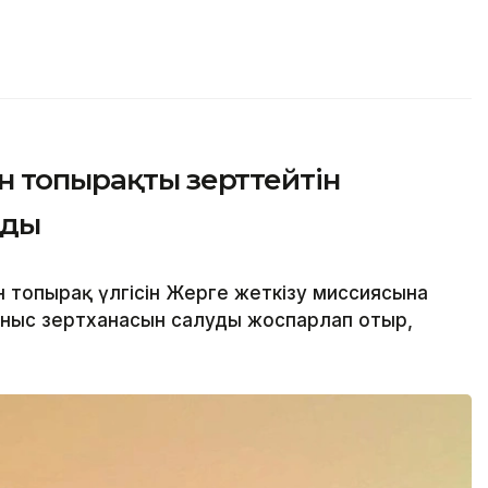
н топырақты зерттейтін
ады
топырақ үлгісін Жерге жеткізу миссиясына
ныс зертханасын салуды жоспарлап отыр,