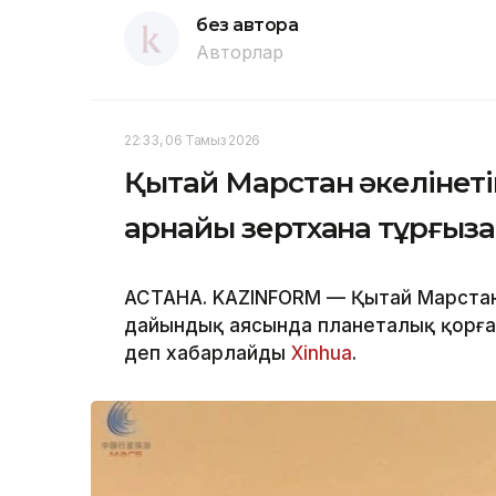
без автора
Авторлар
22:33, 06 Тамыз 2026
Қытай Марстан әкелінеті
арнайы зертхана тұрғыз
АСТАНА. KAZINFORM — Қытай Марстан 
дайындық аясында планеталық қорға
деп хабарлайды
Xinhua
.