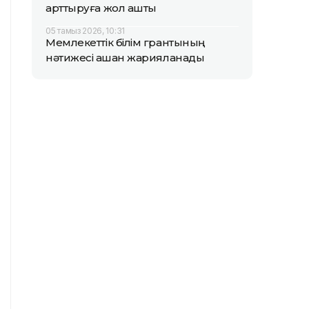
арттыруға жол ашты
05 тамыз 2026, 10:31
Мемлекеттік білім грантының
нәтижесі қашан жарияланады