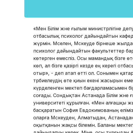
«Мен Білім және ғылым министрлігіне д
отбасылық психолог дайындайтын кафе
жүрмін. Мәселен, Мәскеуде бірнеше жыл
психолог дайындайтын факультеттер бар. Б
көтерген емеспіз. Осы мамандық бізге ө
көп, ал бізге қазіргі кезде ең керегі от
отыр», - деп атап өтті ол. Сонымен қата
тәрбиелеудің өте қиын екені жасырын емест
күрделенген мектеп бағдарламасымен бі
соғады. Сондықтан Астанада Білім және 
университеті құрылған. «Мен алғашқы ж
басқаратын София Евдокимованың елімізд
оларға Мәскеуден, Алматыдан, Астанадан
оқытқанын жақсы білемін. Баланы мектеп
дайындалуы керек. Міне, осы тұрғыдан 