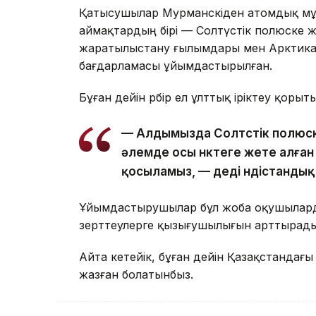
Қатысушылар Мурманскіден атомдық мұ
аймақтардың бірі — Солтүстік полюске 
жаратылыстану ғылымдары мен Арктиканы
бағдарламасы ұйымдастырылған.
Бұған дейін әрбір ел ұлттық іріктеу қор
— Алдымызда Солтүстік полюске 
әлемде осы нүктеге жете алға
қосыламыз, — деді үндістандық
Ұйымдастырушылар бұл жоба оқушыларды
зерттеулерге қызығушылығын арттырады 
Айта кетейік, бұған дейін Қазақстандағ
жазған болатынбыз.