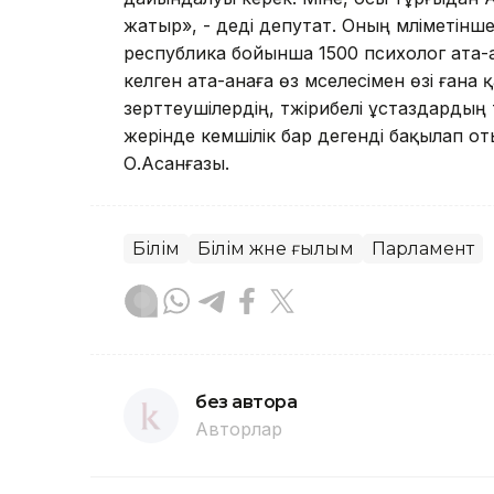
жатыр», - деді депутат. Оның мәліметінше
республика бойынша 1500 психолог ата-а
келген ата-анаға өз мәселесімен өзі ған
зерттеушілердің, тәжірибелі ұстаздардың 
жерінде кемшілік бар дегенді бақылап от
О.Асанғазы.
Білім
Білім және ғылым
Парламент
без автора
Авторлар