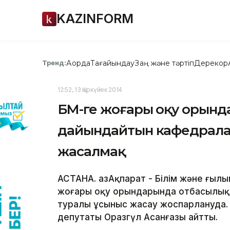
KAZINFORM
Ақорда
Тағайындау
Заң және тәртіп
Дерекқор
Тренд:
12:52, 13 Қыркүйек 2014
БҒМ-ге жоғары оқу орын
дайындайтын кафедрала
жасалмақ
АСТАНА. ҚазАқпарат - Білім және ғыл
жоғары оқу орындарында отбасылық
туралы ұсыныс жасау жоспарлануда. Б
депутаты Оразгүл Асанғазы айтты.