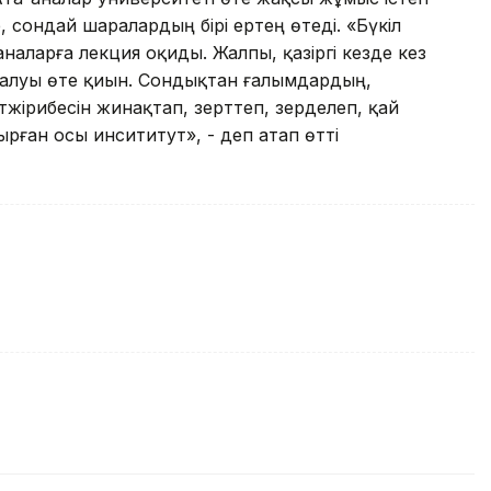
, сондай шаралардың бірі ертең өтеді. «Бүкіл
наларға лекция оқиды. Жалпы, қазіргі кезде кез
а қалуы өте қиын. Сондықтан ғалымдардың,
тәжірибесін жинақтап, зерттеп, зерделеп, қай
ырған осы инсититут», - деп атап өтті