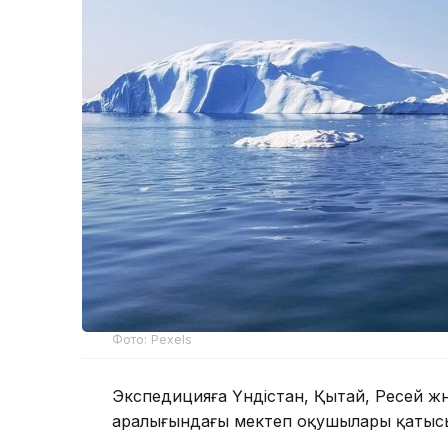
Фото: Pexels
Экспедицияға Үндістан, Қытай, Ресей жә
аралығындағы мектеп оқушылары қатыс