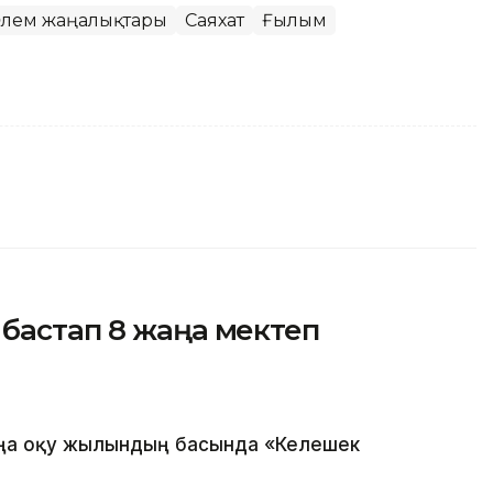
лем жаңалықтары
Саяхат
Ғылым
бастап 8 жаңа мектеп
ңа оқу жылындың басында «Келешек