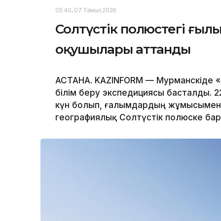
05:40, 07 Тамыз 2026
Солтүстік полюстегі ғыл
оқушылары аттанды
АСТАНА. KAZINFORM — Мурманскіде 
білім беру экспедициясы басталды. 2
күн болып, ғалымдардың жұмысымен 
географиялық Солтүстік полюске ба