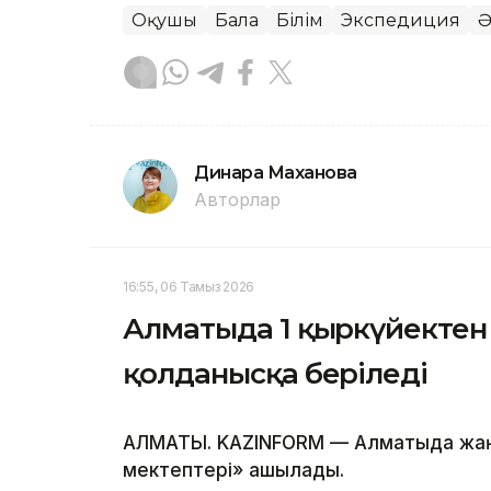
Оқушы
Бала
Білім
Экспедиция
Ә
Динара Маханова
Авторлар
16:55, 06 Тамыз 2026
Алматыда 1 қыркүйектен 
қолданысқа беріледі
АЛМАТЫ. KAZINFORM — Алматыда жа
мектептері» ашылады.