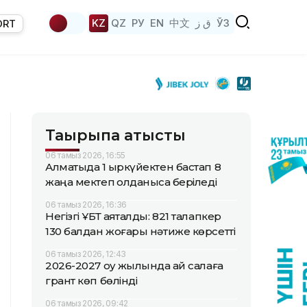
KZ
QZ
РУ
EN
中文
ق ز
ЎЗ
ORT
Тақырыпқа қатысты
06 тамыз 2026, 16:55
Алматыда 1 қыркүйектен бастап 8
жаңа мектеп қолданысқа беріледі
06 тамыз 2026, 16:36
Негізгі ҰБТ аяқталды: 821 талапкер
130 балдан жоғары нәтиже көрсетті
06 тамыз 2026, 12:43
2026-2027 оқу жылында қай салаға
грант көп бөлінді
06 тамыз 2026, 09:42