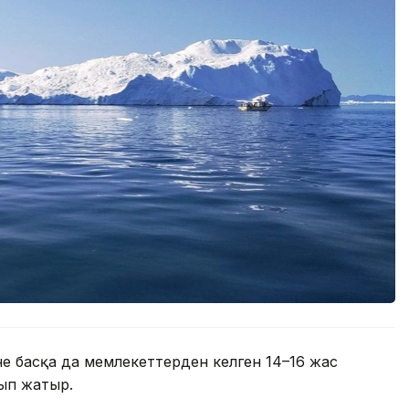
не басқа да мемлекеттерден келген 14–16 жас
ып жатыр.