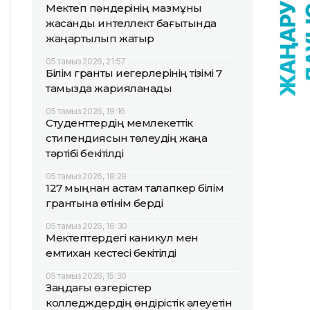
Мектеп пәндерінің мазмұны
жасанды интеллект бағытында
жаңартылып жатыр
05 тамыз 2026, 21:57
Білім гранты иегерлерінің тізімі 7
тамызда жарияланады
05 тамыз 2026, 19:16
Студенттердің мемлекеттік
стипендиясын төлеудің жаңа
тәртібі бекітілді
05 тамыз 2026, 18:29
127 мыңнан астам талапкер білім
грантына өтінім берді
05 тамыз 2026, 16:30
Мектептердегі каникул мен
емтихан кестесі бекітілді
05 тамыз 2026, 15:30
Заңдағы өзгерістер
колледждердің өндірістік әлеуетін