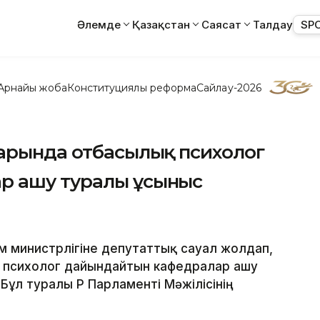
Әлемде
Қазақстан
Саясат
Талдау
SP
Арнайы жоба
Конституциялық реформа
Сайлау-2026
дарында отбасылық психолог
р ашу туралы ұсыныс
ым министрлігіне депутаттық сауал жолдап,
 психолог дайындайтын кафедралар ашу
ұл туралы ҚР Парламенті Мәжілісінің