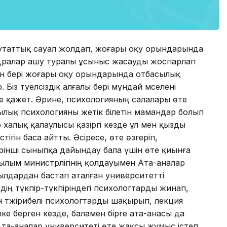
епутаттық сауал жолдап, жоғары оқу орындарында
дралар ашу туралы ұсыныс жасауды жоспарлап
дан бері жоғары оқу орындарында отбасылық
із тәуелсіздік алғалы бері мұндай мәселені
те қажет. Әрине, психологияның салалары өте
басылық психологияны жетік білетін мамандар болып
р халық қалаулысы қазіргі кезде ұл мен қызды
ігін баса айтты. Әсіресе, өте өзгеріп,
рінші сыныпқа дайындау бала үшін өте қиынға
ғылым министрлігінің қолдауымен Ата-аналар
ылдардан бастап аталған университетті
ің түкпір-түкпіріндегі психологтарды жинап,
 тәжірибелі психологтарды шақырып, лекция
ке берген кезде, баламен бірге ата-анасы да
Ата-аналар университеті өте жақсы жұмыс істеп