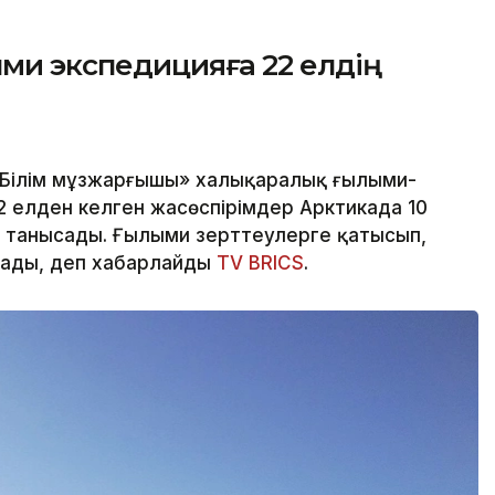
ыми экспедицияға 22 елдің
«Білім мұзжарғышы» халықаралық ғылыми-
2 елден келген жасөспірімдер Арктикада 10
танысады. Ғылыми зерттеулерге қатысып,
рады, деп хабарлайды
TV BRICS
.