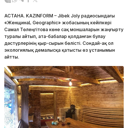
АСТАНА. KAZINFORM – Jibek Joly радиосындағы
«ЖенщинаL Geographic» жобасының кейіпкері
Самал Төлеңгітова көне сақ моншаларын жаңғырту
туралы айтып, ата-бабалар қолданған булау
дәстүрлерінің қыр-сырын бөлісті. Сондай-ақ ол
экологиялық демалысқа қатысты өз ұстанымын
айтты.