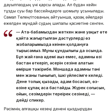
дауылпаздың үні қарсы алады. Ал будан кейін
тұзды суы бар бассейндерге шомылу ұсынылады.
Самал Төлеңгітованың айтуынша, қазақ әйелдері
ежелден мұндай судың шипалы қасиетіне сенген.
— Ата-бабамыздан жеткен және уақыт өте
қайта жаңғыртылған дәстүрлерді өз
жобаларымызда кеңінен қолдануға
тырысамыз. Мұның құндылығы да осында.
Бұл жай ғана әдемі аңыз емес, адамның өзі
бастан өткеріп, әсерін сезіне алатын
өміршең тәжірибе. Моншада адамның тәні
мен жаны тынығып, ішкі үйлесімге келеді.
Дене толық қызады, адам босаңсып, өз-
өзіне құлақ аса бастайды. Жүрек соғысын,
ойын, сезімдерін тереңірек сезінеді, —
дейді спикер.
Рәсімнің алғашқы кезеңі денені қыздырудан