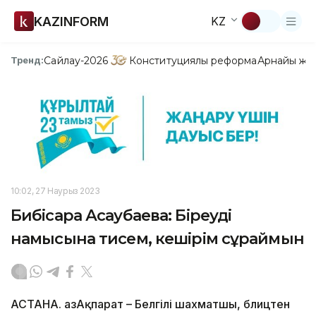
KAZINFORM
KZ
Сайлау-2026
Конституциялық реформа
Арнайы жо
Тренд:
10:02, 27 Наурыз 2023
Бибісара Асаубаева: Біреудің
намысына тисем, кешірім сұраймын
АСТАНА. ҚазАқпарат – Белгілі шахматшы, блицтен