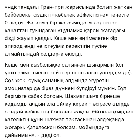
«Үндістандағы Гран-при жарысында болып жатқан
бейберекетсіздікті «көбелек эффектісіне» теңеуге
болады. Жағаның бір жағасындағы серпілген
қанаттан туындаған «цунами» қарсы жағадағы
бізді жауып қалды. Кеше мен әңгімелеген бір
эпизод енді не істеуіміз керектігін түсіне
алмайтындай салдарға әкелді.
Кеше мен қызбалыққа салынған шығармын (ол
үшін өзіме тиесілі хейттер легін алып үлгердім де).
Сөз жоқ, суық сананың алдында жүретін
эмоциялар да біраз дүниені бүлдіруі мүмкін. Бұл
бәрімізге сабақ болсын. Шахматшыға бірнеше
қадамды алдын ала ойлау керек – әсіресе өмірде
сондай қабілеттің болғаны жақсы. Өйткені өмірдегі
қателіктің құны шахмат тақтасынан әлдеқайда
жоғары. Қателескен болсам, мойындауға
дайынмын», - деді ол.