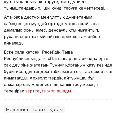
қуатты қалпына келтіруге, жан дүниені
тыныштандырып, ішкі күйді табуға көмектеседі.
Ата-баба дәстүрі мен ұлттық дүниетаным
сабақтасқан мұндай ортада монша жай ғана
демалыс орны емес, денсаулықты нығайтып,
рухани серпіліс сыйлайтын ерекше тәжірибеге
айналады.
Еске сала кетсек, Ресейдің Тыва
Республикасындағы «Патшалар аңғарында» ерте
сақ дәуіріне жататын Туннуг қорғанын қазу кезінде
бұрын-соңды теңдесі табылмаған екі тас ескерткіш
анықталды. Археологтердің айтуынша, бұл
олжалар сақ мәдениетінің қалыптасу кезеңін
тереңірек
зерттеуге жол ашады.
Мәдениет
Тарих
Қоғам