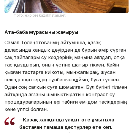
Фото: explorekazakhstan.net
Ата-баба мұрасының жаңғыруы
Самал Төлеңгітованың айтуынша, қазақ
даласында хандық дәуірден де бұрын өмір сүрген
сақ тайпалары су көздерінің маңына аялдап, отқа
тас қыздырып, оның үстіне шатыр тіккен. Кейін
қызған тастарға киікоты, мыңжапырақ, жусан
секілді шөптердің тұнбасын құйып, буға түскен.
Одан соң салқын суға шомылған. Бұл бүгінгі тілмен
айтқанда ағзаны шынықтыратын контраст су
процедураларының әрі табиғи ем-дом тәсілдерінің
көне үлгісі болған.
– Қазақ халқында уақыт өте ұмытыла
бастаған тамаша дәстүрлер өте көп.