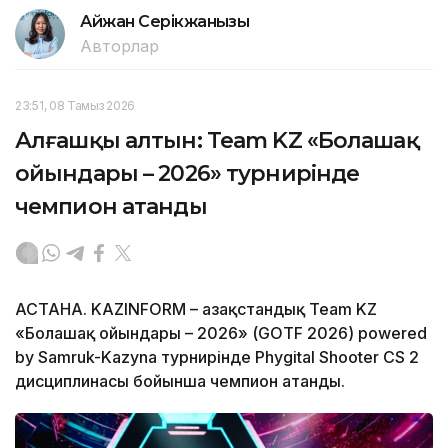
Айжан Серікжанқызы
Авторлар
23:51, 08 Тамыз 2026
Алғашқы алтын: Team KZ «Болашақ
ойындары – 2026» турнирінде
чемпион атанды
АСТАНА. KAZINFORM – Қазақстандық Team KZ
«Болашақ ойындары – 2026» (GOTF 2026) powered
by Samruk-Kazyna турнирінде Phygital Shooter CS 2
дисциплинасы бойынша чемпион атанды.