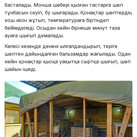
басталады. Монша шебері қызған тастарға шөп
тұнбасын сеуіп, бу шығарады. Қонақтар шөптердің
хош иісін жұтып, температураға біртіндеп
бейімделеді. Осыдан кейін бірнеше минут таза
ауаға шығып демалады.
Келесі кезеңде денені ылғалдандырып, теріге
шөптен дайындалған бальзамдар жағылады. Одан
кейін қонақтар қысқа уақытқа сыртқа шығып, шөп
шайын ішеді.