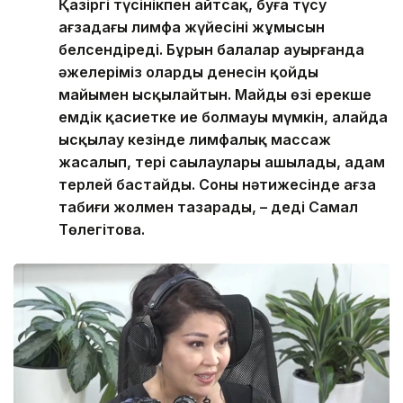
Қазіргі түсінікпен айтсақ, буға түсу
ағзадағы лимфа жүйесінің жұмысын
белсендіреді. Бұрын балалар ауырғанда
әжелеріміз олардың денесін қойдың
майымен ысқылайтын. Майдың өзі ерекше
емдік қасиетке ие болмауы мүмкін, алайда
ысқылау кезінде лимфалық массаж
жасалып, тері саңылаулары ашылады, адам
терлей бастайды. Соның нәтижесінде ағза
табиғи жолмен тазарады, – деді Самал
Төлеңгітова.