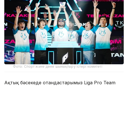
Фото: Спорт және дене шынықтыру істері комитеті
Ақтық бәсекеде отандастарымыз Liga Pro Team
командасын тартысты матчта 2:1 есебімен жеңіп,
жарыстың алтын жүлдесін иеленді.