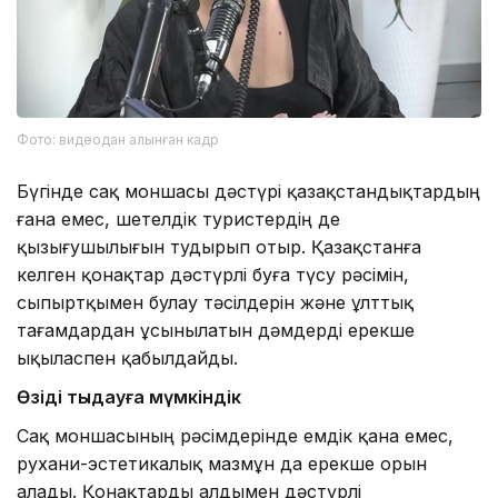
Фото: видеодан алынған кадр
Бүгінде сақ моншасы дәстүрі қазақстандықтардың
ғана емес, шетелдік туристердің де
қызығушылығын тудырып отыр. Қазақстанға
келген қонақтар дәстүрлі буға түсу рәсімін,
сыпыртқымен булау тәсілдерін және ұлттық
тағамдардан ұсынылатын дәмдерді ерекше
ықыласпен қабылдайды.
Өзіңді тыңдауға мүмкіндік
Сақ моншасының рәсімдерінде емдік қана емес,
рухани-эстетикалық мазмұн да ерекше орын
алады. Қонақтарды алдымен дәстүрлі