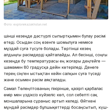
Фото: explorekazakhstan.net
Үшінші кезеңде дәстүрлі сыпыртқымен булау рәсімі
өтеді. Осыдан соң өзенге шомылуға немесе
мұздай суға түсуге болады. Төртінші кезең
алдыңғы рәсімдерді қайталайды. Ал бесінші, соңғы
кезеңде бу температурасы ең жоғары деңгейге —
шамамен 80 градусқа дейін көтеріледі. Денеге
терең сіңген ыстықтан кейін салқын суға түседі
және осымен рәсім аяқталады.
Самал Төлеңгітованың пікірінше, қазіргі қарбалас
өмір мен үздіксіз күйзеліс көп, сол себепті сақ
моншаларына сұраныс артып келеді. Өйткені
мұндай рәсімдер бұлшықеттерді босаңсытып, күш-