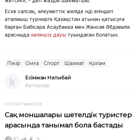
жетсін!», - деп жазды шахматшы.
Еске салсақ, әлеуметтік желіде Үнді еліндегі
аталмыш турнирге Қазақстан атынан қатысуға
барған Бибісара Асаубаева мен Жансая Әбдімәлік
арасныда
келеңсіз дауы
туындаған болатын.
Пікір
Оқиға
Спорт
Шахмат
Қоғам
Есімжан Нақтыбай
Авторлар
01:27, 09 Тамыз 2026
Сақ моншалары шетелдік туристер
арасында танымал бола бастады