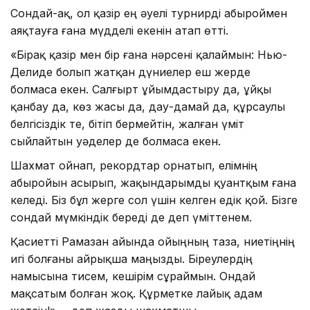
Сондай-ақ, ол қазір ең әуелі турнирді абыроймен
аяқтауға ғана мүдделі екенін атап өтті.
«Бірақ қазір мен бір ғана нәрсені қалаймын: Нью-
Делиде болып жатқан дүниелер еш жерде
болмаса екен. Салғырт ұйымдастыру да, ұйқы
қанбау да, көз жасы да, дау-дамай да, құрсаулы
белгісіздік те, бітіп бермейтін, жалған үміт
сыйлайтын уәделер де болмаса екен.
Шахмат ойнап, рекордтар орнатып, елімнің
абыройын асырып, жақындарымды қуантқым ғана
келеді. Біз бұл жерге сол үшін келген едік қой. Бізге
сондай мүмкіндік береді де деп үміттенем.
Қасиетті Рамазан айында ойыңның таза, ниетіңнің
игі болғаны айрықша маңызды. Біреулердің
намысына тисем, кешірім сұраймын. Ондай
мақсатым болған жоқ. Құрметке лайық адам