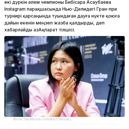
екі дүркін әлем чемпионы Бибісара Асаубаева
Instagram парақшасында Нью-Делидегі Гран-при
турнирі қарсаңында туындаған дауға нүкте қоюға
дайын екенін меңзеп жазба қалдырды, деп
хабарлайды ҚазАқпарат тілшісі.
Фото: facebook.com/kazchesskz