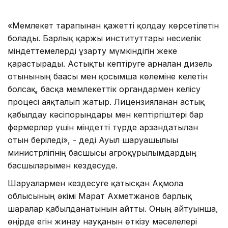
«Мемлекет тарапынан қажетті қолдау көрсетілетін
болады. Барлық қаржы институттары несиелік
міндеттемелерді ұзарту мүмкіндігін жеке
қарастырады. Астықты кептіруге арналған дизель
отынының бағасы мен қосымша көлеміне келетін
болсақ, басқа мемлекеттік органдармен келісу
процесі аяқталып жатыр. Лицензияланған астық
қабылдау кәсіпорындары мен кептіргіштері бар
фермерлер үшін міндетті түрде арзандатылған
отын беріледі», - деді Ауыл шаруашылығы
министрлігінің басшысы агроқұрылымдардың
басшыларымен кездесуде.
Шаруалармен кездесуге қатысқан Ақмола
облысының әкімі Марат Ахметжанов барлық
шаралар қабылданатынын айтты. Оның айтуынша,
өңірде егін жинау науқанын өткізу мәселелері