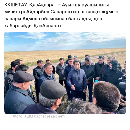
КӨКШЕТАУ. ҚазАқпарат – Ауыл шаруашылығы
министрі Айдарбек Сапаровтың алғашқы жұмыс
сапары Ақмола облысынан басталды, деп
хабарлайды ҚазАқпарат.
Фото: АШМ баспасөз қызметі