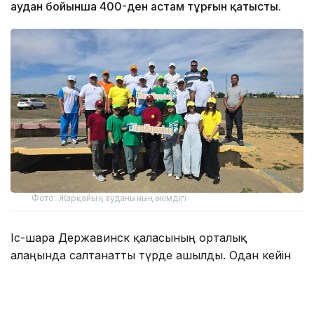
аудан бойынша 400-ден астам тұрғын қатысты.
Фото: Жарқайың ауданының әкімдігі
Іс-шара Державинск қаласының орталық
алаңында салтанатты түрде ашылды. Одан кейін
қатысушылар орталық саябақтағы амфитеатрға
жиналып, «Туған жерге тағзым – ортадан
басталады» атты экологиялық квестке қатысты.