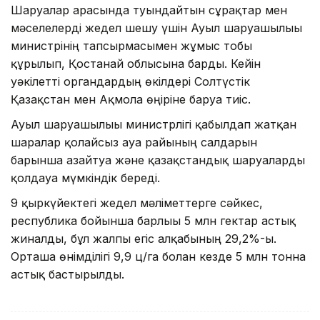
Шаруалар арасында туындайтын сұрақтар мен
мәселелерді жедел шешу үшін Ауыл шаруашылығы
министрінің тапсырмасымен жұмыс тобы
құрылып, Қостанай облысына барды. Кейін
уәкілетті органдардың өкілдері Солтүстік
Қазақстан мен Ақмола өңіріне баруға тиіс.
Ауыл шаруашылығы министрлігі қабылдап жатқан
шаралар қолайсыз ауа райының салдарын
барынша азайтуға және қазақстандық шаруаларды
қолдауға мүмкіндік береді.
9 қыркүйектегі жедел мәліметтерге сәйкес,
республика бойынша барлығы 5 млн гектар астық
жиналды, бұл жалпы егіс алқабының 29,2%-ы.
Орташа өнімділігі 9,9 ц/га болған кезде 5 млн тонна
астық бастырылды.