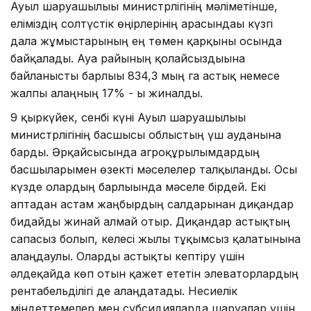
Ауыл шаруашылығы министрлігінің мәліметінше,
еліміздің солтүстік өңірлерінің арасындағы күзгі
дала жұмыстарының ең төмен қарқыны осында
байқалады. Ауа райының қолайсыздығына
байланысты барлығы 834,3 мың га астық немесе
жалпы алаңның 17% - ы жиналды.
9 қыркүйек, сенбі күні Ауыл шаруашылығы
министрлігінің басшысы облыстың үш ауданына
барды. Әрқайсысында агроқұрылымдардың
басшыларымен өзекті мәселелер талқыланды. Осы
күзде олардың барлығында мәселе бірдей. Екі
аптадан астам жаңбырдың салдарынан диқандар
бидайды жинай алмай отыр. Диқандар астықтың
сапасыз болып, келесі жылы тұқымсыз қалатынына
алаңдаулы. Оларды астықты кептіру үшін
әлдеқайда көп отын қажет ететін элеваторлардың
рентабельділігі де алаңдатады. Несиелік
міндеттемелер мен субсидияларда шаруалар үшін