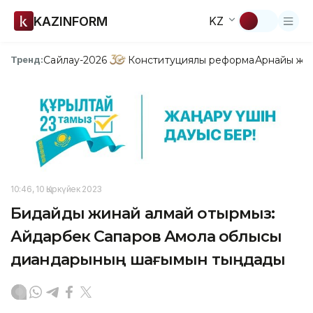
KAZINFORM
KZ
Сайлау-2026
Конституциялық реформа
Арнайы жо
Тренд:
10:46, 10 Қыркүйек 2023
Бидайды жинай алмай отырмыз:
Айдарбек Сапаров Ақмола облысы
диқандарының шағымын тыңдады