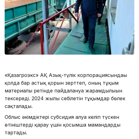
«Қазагроэкс» АҚ Азық-түлік корпорациясындағы
қолда бар астық қорын зерттеп, оның тұқым
материалы ретінде пайдалануға жарамдылығын
тексереді. 2024 жылы себілетін тұқымдар бөлек
сақталады.
Облыс әкімдіктері субсидия алуға келіп түскен
өтініштерді қарау үшін қосымша мамандарды
тартады.