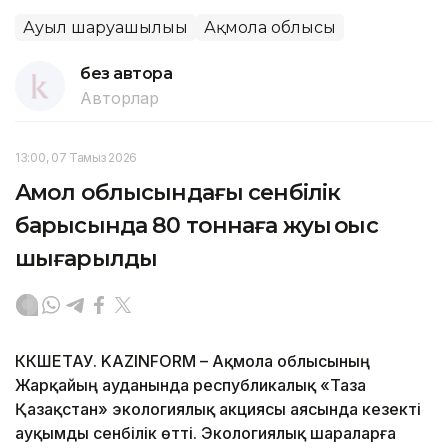
Ауыл шаруашылығы
Ақмола облысы
без автора
Авторлар
13:00, 07 Тамыз 2026
Ақмол облысындағы сенбілік
барысында 80 тоннаға жуық қоқыс
шығарылды
КӨКШЕТАУ. KAZINFORM – Ақмола облысының
Жарқайың ауданында республикалық «Таза
Қазақстан» экологиялық акциясы аясында кезекті
ауқымды сенбілік өтті. Экологиялық шараларға