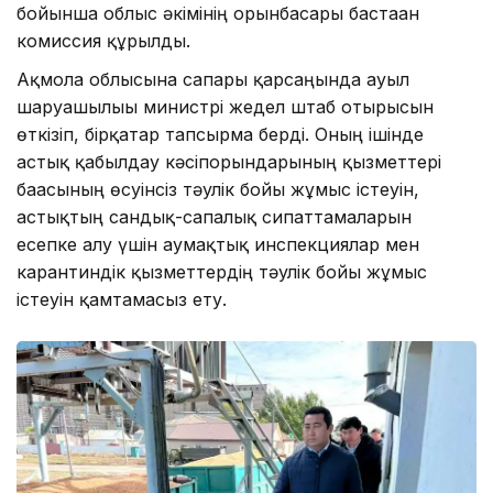
бойынша облыс әкімінің орынбасары бастаған
комиссия құрылды.
Ақмола облысына сапары қарсаңында ауыл
шаруашылығы министрі жедел штаб отырысын
өткізіп, бірқатар тапсырма берді. Оның ішінде
астық қабылдау кәсіпорындарының қызметтері
бағасының өсуінсіз тәулік бойы жұмыс істеуін,
астықтың сандық-сапалық сипаттамаларын
есепке алу үшін аумақтық инспекциялар мен
карантиндік қызметтердің тәулік бойы жұмыс
істеуін қамтамасыз ету.