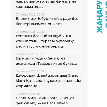
жарыстың жартылай финалына
жолдама алды
07 тамыз 2026, 20:40
Владимир Чебурин «Атырау» бас
бапкері қызметінен кетті
07 тамыз 2026, 20:38
«Астана» баскетбол клубының
жабылатыны туралы ақпаратқа
ресми түсініктеме берілді
07 тамыз 2026, 20:20
Бірінші лигада «Жайық» өз
алаңында «Таразды» тізе бүктірді
07 тамыз 2026, 20:10
Дзюдодан Швейцариядағы Grand
Slam: Қазақстан құрамасының тізімі
жарияланды
07 тамыз 2026, 19:01
Владимир Слишкович «Жеңіс»
футбол клубына бас бапкер