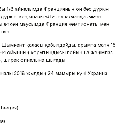
убы 1/8 айналымда Францияның он бес дүркін
 дүркін жеңімпазы «Лион» командасымен
ры өткен маусымда Франция чемпионаты мен
тын.
 Шымкент қаласы қабылдайды. Қарымта матч 15
. Екі ойынның қорытындысы бойынша жеңімпаз
ң ширек финалына шығады.
иналы 2018 жылдың 24 мамыры күні Украина
(Швеция)
ия)