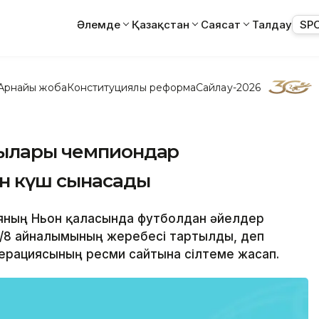
Әлемде
Қазақстан
Саясат
Талдау
SP
Арнайы жоба
Конституциялық реформа
Сайлау-2026
шылары чемпиондар
н күш сынасады
ияның Ньон қаласында футболдан әйелдер
/8 айналымының жеребесі тартылды, деп
дерациясының ресми сайтына сілтеме жасап.