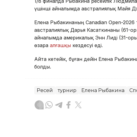
1/8 финалда Рыбакина ресейлік Людмила
үшінші айналымда австралиялық Майя Джой
Елена Рыбакинаның Canadian Open-2026 т
австралиялық Дарья Касаткинаны (61-орын)
айналымда америкалық Энн Лиді (31-орын
өзара
алғашқы
кездесуі еді.
Айта кетейік, бұған дейін Елена Рыбаки
болды.
Ресей
турнир
Елена Рыбакина
Сп
Динара Маханова