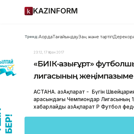
KAZINFORM
Ақорда
Тағайындау
Заң және тәртіп
Дерекқор
Тренд:
23:12, 17 Қазан 2017
«БИІК-Қазығұрт» футбол
лигасының жеңімпазыме
АСТАНА. ҚазАқпарат - Бүгін Швейцар
арасындағы Чемпиондар Лигасының 1
хабарлайды ҚазАқпарат ҚР Футбол фе