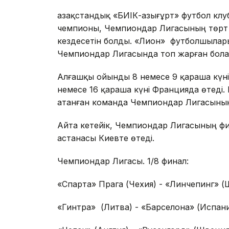
Қазақстандық «БИІК-Қазығұрт» футбол кл
чемпионы, Чемпиондар Лигасының төрт
кездесетін болды. «Лион» футболшыла
Чемпиондар Лигасында топ жарған бола
Алғашқы ойынды 8 немесе 9 қараша күні
немесе 16 қараша күні Францияда өтеді
атанған команда Чемпиондар Лигасыны
Айта кетейік, Чемпиондар Лигасының ф
астанасы Киевте өтеді.
Чемпиондар Лигасы. 1/8 финал:
«Спарта» Прага (Чехия) - «Линчепинг» 
«Гинтра» (Литва) - «Барселона» (Испан