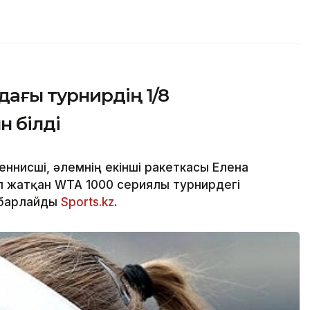
ағы турнирдің 1/8
 білді
ннисші, әлемнің екінші ракеткасы Елена
п жатқан WTA 1000 сериялы турнирдегі
абарлайды
Sports.kz
.