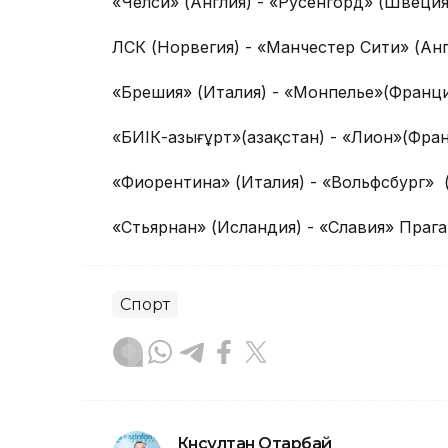
«Челси» (Англия) - «Русенгорд» (Швеция
ЛСК (Норвегия) - «Манчестер Сити» (Анг
«Брешия» (Италия) - «Монпелье»(Франци
«БИІК-Қазығұрт»(Қазақстан) - «Лион»(Фра
«Фиорентина» (Италия) - «Вольфсбург» 
«Стьярнан» (Исландия) - «Славия» Прага
Спорт
Күнсұлтан Отарбай