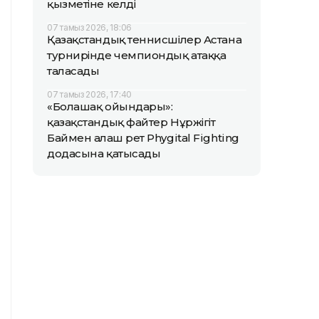
қызметіне келді
07 тамыз 2026, 18:06
Қазақстандық теннисшілер Астана
турнирінде чемпиондық атаққа
таласады
07 тамыз 2026, 17:40
«Болашақ ойындары»:
қазақстандық файтер Нұржігіт
Баймен алғаш рет Phygital Fighting
додасына қатысады