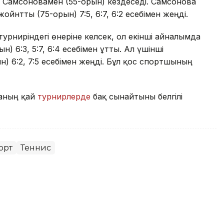
 Самсоновамен (55-орын) кездеседі. Самсонова
нтты (75-орын) 7:5, 6:7, 6:2 есебімен жеңді.
урниріндегі өнеріне келсек, ол екінші айналымда
 6:3, 5:7, 6:4 есебімен ұтты. Ал үшінші
) 6:2, 7:5 есебімен жеңді. Бұл қос спортшының
наның қай
турнирлерде
бақ сынайтыны белгілі
орт
Теннис