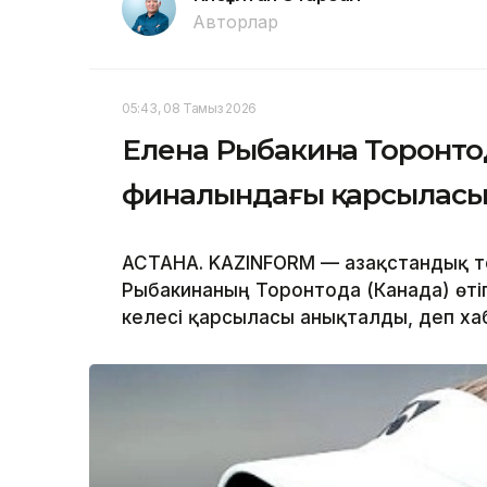
Авторлар
05:43, 08 Тамыз 2026
Елена Рыбакина Торонтод
финалындағы қарсыласын
АСТАНА. KAZINFORM — Қазақстандық те
Рыбакинаның Торонтода (Канада) өті
келесі қарсыласы анықталды, деп х