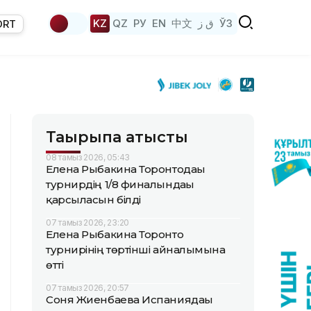
KZ
QZ
РУ
EN
中文
ق ز
ЎЗ
ORT
Тақырыпқа қатысты
08 тамыз 2026, 05:43
Елена Рыбакина Торонтодағы
турнирдің 1/8 финалындағы
қарсыласын білді
07 тамыз 2026, 23:20
Елена Рыбакина Торонто
турнирінің төртінші айналымына
өтті
07 тамыз 2026, 20:57
Соня Жиенбаева Испаниядағы