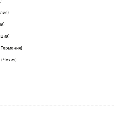
)
лия)
я)
нция)
(Германия)
 (Чехия)