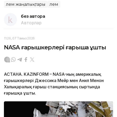
Әлем жаңалықтары
Әлем
без автора
Авторлар
11:26, 07 Тамыз 2026
NASA ғарышкерлері ғарышқа ұшты
АСТАНА. KAZINFORM – NASA-ның америкалық
ғарышкерлері Джессика Мейр мен Анил Менон
Халықаралық ғарыш станциясының сыртында
ғарышқа ұшты.