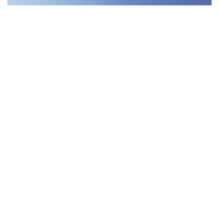
Фото: Pexels
Экспедицияға Үндістан, Қытай, Ресей және басқа
да мемлекеттерден келген 14–16 жас
аралығындағы мектеп оқушылары қатысып жатыр.
Қатысушылар Мурманскіден атомдық мұзжарғыш
кемемен Жер шарындағы жетуі қиын аймақтардың
бірі — Солтүстік полюске жол тартты. Сапар