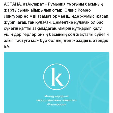
АСТАНА. ҚазАқпарат - Румыния тұрғыны басының
жартысынан айырылып отыр. Элвис Ромео
Лингурар есімді азамат орман ішінде жұмыс жасап
жүріп, ағаштан құлаған. Цементке құлаған ол бас
сүйегін қатты зақымдаған. Өмірін құтқарып қалу
үшін дәрігерлер оның басының сол жақтағы сүйегін
алып тастуға мәжбүр болды, деп жазады шетелдік
БАҚ.