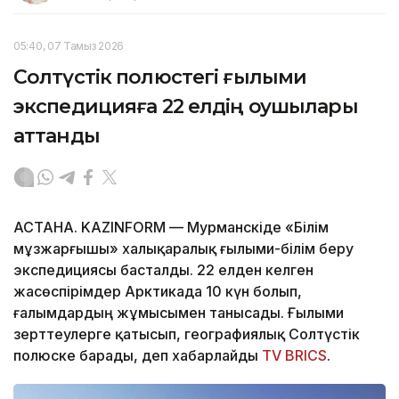
05:40, 07 Тамыз 2026
Солтүстік полюстегі ғылыми
экспедицияға 22 елдің оқушылары
аттанды
АСТАНА. KAZINFORM — Мурманскіде «Білім
мұзжарғышы» халықаралық ғылыми-білім беру
экспедициясы басталды. 22 елден келген
жасөспірімдер Арктикада 10 күн болып,
ғалымдардың жұмысымен танысады. Ғылыми
зерттеулерге қатысып, географиялық Солтүстік
полюске барады, деп хабарлайды
TV BRICS
.