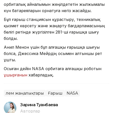
орбиталық айналымын жеңілдететін жылжымалы
күн батареяларын орнатуға негіз жасайды.
Бұл ғарыш станциясын құрастыру, техникалық
қызмет көрсету және жаңарту бағдарламасының
бөлігі ретінде жүргізілген 281-ші ғарышқа шығу
болды.
Анил Менон үшін бұл алғашқы ғарышқа шығуы
болса, Джессика Мейрдің осымен алтыншы рет
ұшты.
Осыған дейін NASA орбитаға алғашқы роботын
ұшырғанын
хабарладық.
Әлем жаңалықтары
Ғарыш
NASA
Зарина Туғанбаева
Авторлар