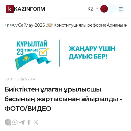
KAZINFORM
KZ
Сайлау-2026
Конституциялық реформа
Арнайы жо
Тренд:
08:31, 16 Сәуір 2014
Биіктіктен құлаған құрылысшы
басының жартысынан айырылды -
ФОТО/ВИДЕО