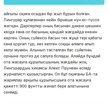
Қайғылы оқиға осыдан бір жыл бұрын болған.
Лингурар құлағаннан кейін бірнеше күн ес-түссіз
жатқан. Дәрігерлер оның басынан дәкені шешкен
кезде ғана ол басының қандай жағдайда екенін
көрген. Оның сүйексіз басын тек жұқа тері қабаты
ғана қорғап тұр, кез келген соққы өлімге алып
келуі мүмкін. Алынып тасталған бас сүйегінің
орнына протез де салуға болады. Алайда бұндай
ота жасауға құрылысшының жағдайы жоқ.
Лингурардың хикаясы Алекс Прунеан есімді
журналисті қызықтырған. Ол бұл оқиғаны БАҚ-та
жариялау арқылы құрылысшыға ота жасауға
қажетті 900 фунтты жинап бере алатынына
сенімді.