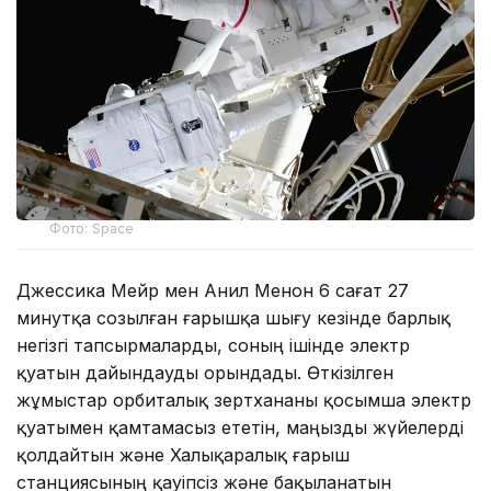
Фото: Space
Джессика Мейр мен Анил Менон 6 сағат 27
минутқа созылған ғарышқа шығу кезінде барлық
негізгі тапсырмаларды, соның ішінде электр
қуатын дайындауды орындады. Өткізілген
жұмыстар орбиталық зертхананы қосымша электр
қуатымен қамтамасыз ететін, маңызды жүйелерді
қолдайтын және Халықаралық ғарыш
станциясының қауіпсіз және бақыланатын