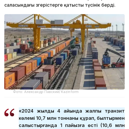
саласындағы өзгерістерге қатысты түсінік берді.
Фото: Александр Павский/ Kazinform
«2024 жылдың 4 айында жалпы транзит
көлемі 10,7 млн тоннаны құрап, былтырмен
салыстырғанда 1 пайызға өсті (10,6 млн