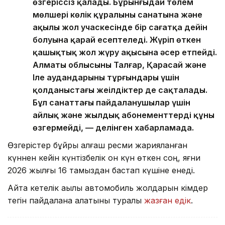
өзгеріссіз қалады. Бұрынғыдай төлем
мөлшері көлік құралының санатына және
ақылы жол учаскесінде бір сағатқа дейін
болуына қарай есептеледі. Жүріп өткен
қашықтық жол жүру ақысына әсер етпейді.
Алматы облысының Талғар, Қарасай және
Іле аудандарының тұрғындары үшін
қолданыстағы жеңілдіктер де сақталады.
Бұл санаттағы пайдаланушылар үшін
айлық және жылдық абонементтердің құны
өзгермейді, — делінген хабарламада.
Өзгерістер бұйрық алғаш ресми жарияланған
күннен кейін күнтізбелік он күн өткен соң, яғни
2026 жылғы 16 тамыздан бастап күшіне енеді.
Айта кетелік ақылы автомобиль жолдарын кімдер
тегін пайдалана алатыны туралы
жазған едік
.