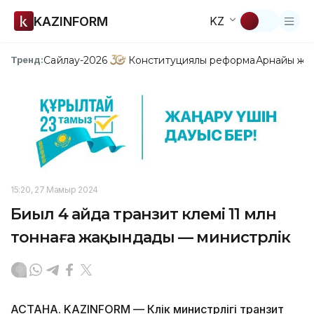
KAZINFORM
KZ
Сайлау-2026
Конституциялық реформа
Арнайы жо
Тренд:
15:20, 27 Мамыр 2024
Биыл 4 айда транзит көлемі 11 млн
тоннаға жақындады — министрлік
АСТАНА. KAZINFORM — Көлік министрлігі транзит