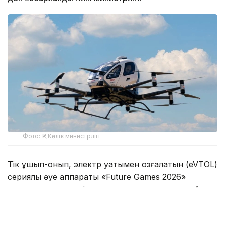
Фото: ҚР Көлік министрлігі
Тік ұшып-қонып, электр қуатымен қозғалатын (eVTOL)
сериялық әуе аппараты «Future Games 2026»
халықаралық турнирі аясында елордадағы арнайы
рұқсат етілген аумақта сынақ ұшуын орындады.