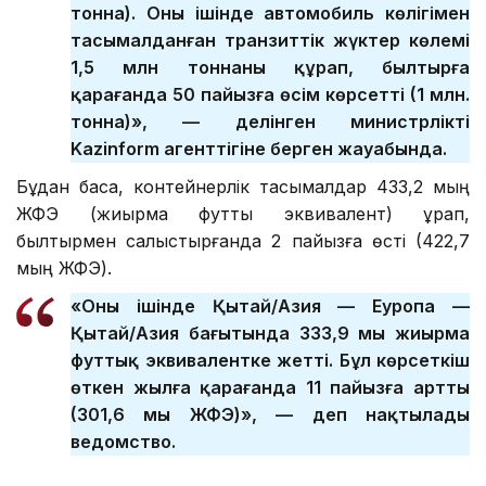
тонна). Оның ішінде автомобиль көлігімен
тасымалданған транзиттік жүктер көлемі
1,5 млн тоннаны құрап, былтырға
қарағанда 50 пайызға өсім көрсетті (1 млн.
тонна)», — делінген министрліктің
Kazinform агенттігіне берген жауабында.
Бұдан басқа, контейнерлік тасымалдар 433,2 мың
ЖФЭ (жиырма футтық эквивалент) құрап,
былтырмен салыстырғанда 2 пайызға өсті (422,7
мың ЖФЭ).
«Оның ішінде Қытай/Азия — Еуропа —
Қытай/Азия бағытында 333,9 мың жиырма
футтық эквивалентке жетті. Бұл көрсеткіш
өткен жылға қарағанда 11 пайызға артты
(301,6 мың ЖФЭ)», — деп нақтылады
ведомство.