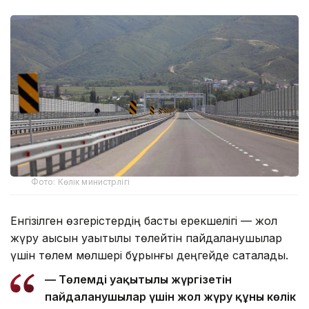
Фото: Көлік министрлігі
Енгізілген өзгерістердің басты ерекшелігі — жол
жүру ақысын уақытылы төлейтін пайдаланушылар
үшін төлем мөлшері бұрынғы деңгейде сақталады.
— Төлемді уақытылы жүргізетін
пайдаланушылар үшін жол жүру құны көлік