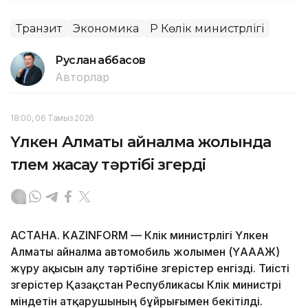
Транзит
Экономика
ҚР Көлік министрлігі
Руслан Ғаббасов
Авторлар
18:00, 06 Тамыз 2026
Үлкен Алматы айналма жолында
төлем жасау тәртібі өзгерді
АСТАНА. KAZINFORM — Көлік министрлігі Үлкен
Алматы айналма автомобиль жолымен (ҮАААЖ)
жүру ақысын алу тәртібіне өзгерістер енгізді. Тиісті
өзгерістер Қазақстан Республикасы Көлік министрі
міндетін атқарушының бұйрығымен бекітілді.