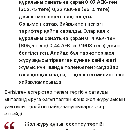
құралының санатына қарай 0,07 АЕК-тен
(302,75 теңге) 0,22 АЕК-ке (951,5 теңге)
дейінгі мөлшерде сақталады.
Сонымен қатар, бұйрықпен негізгі
тарифтер қайта қаралды. Олар көлік
құралының санатына қарай 0,14 АЕК-тен
(605,5 теңге) 0,44 АЕК-ке (1903 теңге) дейін
белгіленген. Алайда бұл тарифтер жол
жүру ақысы тіркелген күннен кейін жеті
жұмыс күні ішінде төленбеген жағдайда
ғана қолданылады, — делінген министрлік
хабарламасында.
Енгізілген өзгерістер төлем тәртібін сақтауды
ынталандыруға бағытталған және жол жүру ақысын
уақытылы төлейтін пайдаланушыларға әсер
етпейді.
— Жол жүру құнын есептеу тәртібі