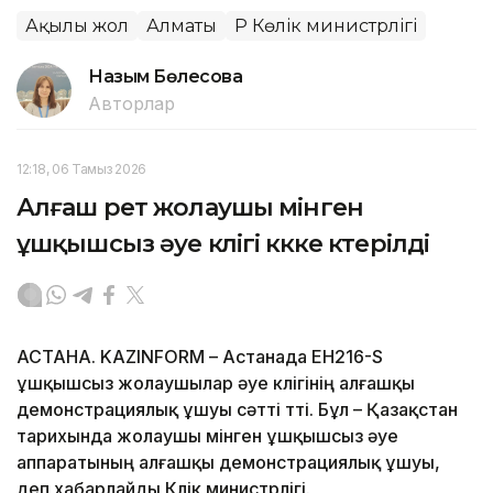
Ақылы жол
Алматы
ҚР Көлік министрлігі
Назым Бөлесова
Авторлар
12:18, 06 Тамыз 2026
Алғаш рет жолаушы мінген
ұшқышсыз әуе көлігі көкке көтерілді
АСТАНА. KAZINFORM – Астанада EH216-S
ұшқышсыз жолаушылар әуе көлігінің алғашқы
демонстрациялық ұшуы сәтті өтті. Бұл – Қазақстан
тарихында жолаушы мінген ұшқышсыз әуе
аппаратының алғашқы демонстрациялық ұшуы,
деп хабарлайды Көлік министрлігі.