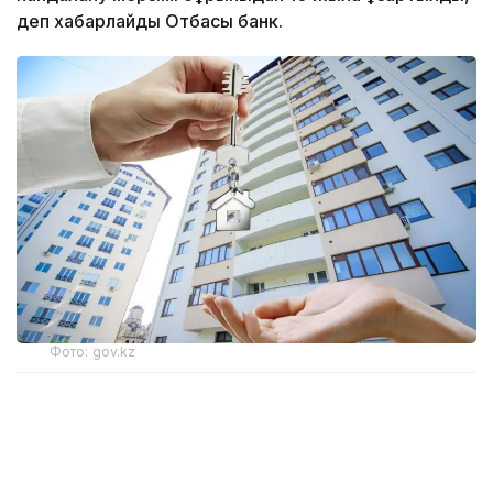
деп хабарлайды Отбасы банк.
Фото: gov.kz
Бұған дейін мұндай үйлердегі пәтерлер үйдің
пайдалану мерзімі 50 жылдан аспаған жағдайда ғана
кепілге қабылданатын. Енді бұл мерзім 60 жылға