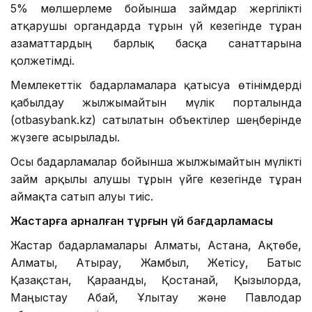
5% мөлшерлеме бойынша займдар жергілікті
атқарушы органдарда тұрғын үй кезегінде тұрған
азаматтардың барлық басқа санаттарына
қолжетімді.
Мемлекеттік бағдарламаларға қатысуға өтінімдерді
қабылдау жылжымайтын мүлік порталында
(otbasybank.kz) сатылатын объектілер шеңберінде
жүзеге асырылады.
Осы бағдарламалар бойынша жылжымайтын мүлікті
займ арқылы алушы тұрғын үйге кезегінде тұрған
аймақта сатып алуы тиіс.
Жастарға арналған тұрғын үй бағдарламасы
Жастар бағдарламалары Алматы, Астана, Ақтөбе,
Алматы, Атырау, Жамбыл, Жетісу, Батыс
Қазақстан, Қарағанды, Қостанай, Қызылорда,
Маңғыстау Абай, Ұлытау және Павлодар