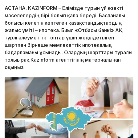
АСТАНА. KAZINFORM – Елімізде тұрғын үй өзекті
мәселелердің бірі болып қала береді. Баспаналы
болғысы келетін көптеген қазақстандықтардың
жалғыс үміті – ипотека. Биыл «Отбасы банкі» АҚ
түрлі әлеуметтік топтар үшін жеңілдетілген
шартпен бірнеше мемлекеттік ипотекалық
бағдарламаны ұсынады. Олардың шарттары туралы
толығырақ Kazinform агенттігінің материалынан
оқыңыз.