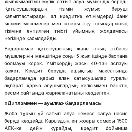
жылжымайтын мүлік сатып алуға мүмкіндік береді.
Қатысушылардың тізімін жұмыс беруші
қалыптастырады, ал кредитке өтінімдерді банк
ғылыми мекемелер мен жоғары оқу орындарының
тізіміне енгізілген тиісті ұйымның жолдамасы
негізінде қабылдайды.
Бағдарламаға қатысушының және оның отбасы
мүшелерінің меншігінде соңғы 5 жыл ішінде баспана
болмауы керек. Үміткердің жасы 40-тан аспауы
қажет. Кредит берудің ашықтығы мақсатында
бағдарламада қарыз алған қатысушылар туралы
ақпарат қарыз алушылардың келісімімен банктің
ресми сайтында жарияланатыны көзделген.
«Дипломмен — ауылға» бағдарламасы
Жоба тұрғын үй сатып алуға немесе салуға несие
беруді көздейді. Қарыздың ең жоғары сомасы 1500
АЕК-ке дейін құрайды, кредит бойынша