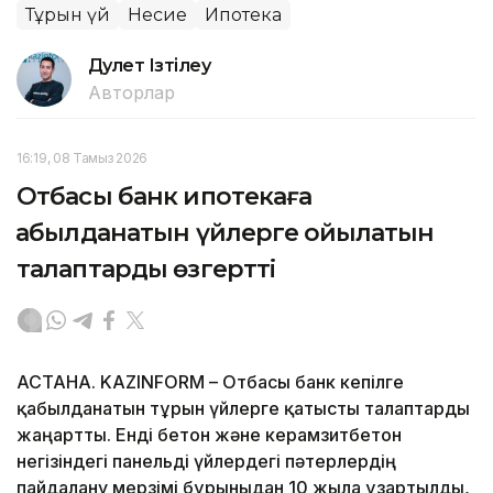
Тұрғын үй
Несие
Ипотека
Дәулет Ізтілеу
Авторлар
16:19, 08 Тамыз 2026
Отбасы банк ипотекаға
қабылданатын үйлерге қойылатын
талаптарды өзгертті
АСТАНА. KAZINFORM – Отбасы банк кепілге
қабылданатын тұрғын үйлерге қатысты талаптарды
жаңартты. Енді бетон және керамзитбетон
негізіндегі панельді үйлердегі пәтерлердің
пайдалану мерзімі бұрынғыдан 10 жылға ұзартылды,