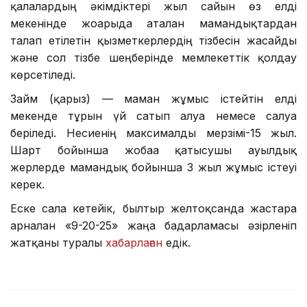
қалалардың әкімдіктері жыл сайын өз елді
мекенінде жоғарыда аталған мамандықтардан
талап етілетін қызметкерлердің тізбесін жасайды
және сол тізбе шеңберінде мемлекеттік қолдау
көрсетіледі.
Займ (қарыз) — маман жұмыс істейтін елді
мекенде тұрғын үй сатып алуға немесе салуға
беріледі. Несиенің максималды мерзімі-15 жыл.
Шарт бойынша жобаға қатысушы ауылдық
жерлерде мамандық бойынша 3 жыл жұмыс істеуі
керек.
Еске сала кетейік, былтыр желтоқсанда жастарға
арналған «9-20-25» жаңа бағдарламасы әзірленіп
жатқаны туралы
хабарлаған
едік.