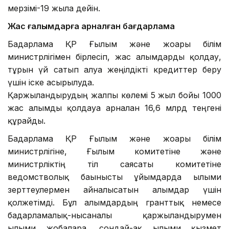
мерзімі-19 жылға дейін.
Жас ғалымдарға арналған бағдарлама
Бағдарлама ҚР Ғылым және жоғары білім
министрлігімен бірлесіп, жас ғалымдарды қолдау,
тұрғын үй сатып алуға жеңілдікті кредиттер беру
үшін іске асырылуда.
Қаржыландырудың жалпы көлемі 5 жыл бойы 1000
жас ғалымды қолдауға арналған 16,6 млрд теңгені
құрайды.
Бағдарлама ҚР Ғылым және жоғары білім
министрлігіне, Ғылым комитетіне және
министрліктің тіл саясаты комитетіне
ведомстволық бағынысты ұйымдарда ғылыми
зерттеулермен айналысатын ғалымдар үшін
қолжетімді. Бұл ғалымдардың гранттық немесе
бағдарламалық-нысаналы қаржыландырумен
ғылыми жобаларға, сондай-ақ ғылыми қызмет