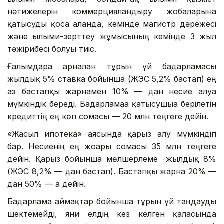
нәтижелерін коммерцияландыру жобаларына
қатысуды қоса алғанда, кемінде магистр дәрежесі
және ғылыми-зерттеу жұмысының кемінде 3 жыл
тәжірибесі болуы тиіс.
Ғалымдарға арналған тұрғын үй бағдарламасы
жылдық 5% ставка бойынша (ЖЭС 5,2% бастап) ең
аз бастапқы жарнамен 10% — дан несие алуға
мүмкіндік береді. Бағдарламаға қатысушыға берілетін
кредиттің ең көп сомасы — 20 млн теңгеге дейін.
«Жасыл ипотека» аясында қарыз алу мүмкіндігі
бар. Несиенің ең жоғары сомасы 35 млн теңгеге
дейін. Қарыз бойынша мөлшерлеме -жылдық 8%
(ЖЭС 8,2% — дан бастап). Бастапқы жарна 20% —
дан 50% — ға дейін.
Бағдарлама аймақтар бойынша тұрғын үй таңдауды
шектемейді, яғни елдің кез келген қаласында