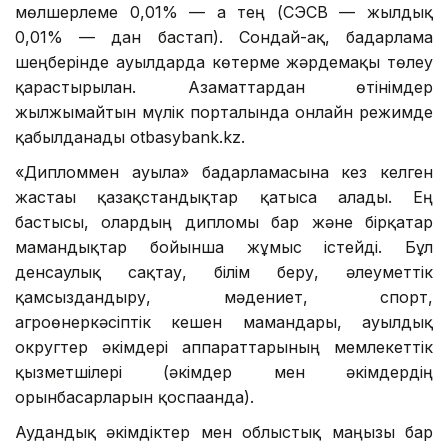
мөлшерлеме 0,01% — ға тең (СЭСВ — жылдық
0,01% — дан бастап). Сондай-ақ, бағдарлама
шеңберінде ауылдарда көтерме жәрдемақы төлеу
қарастырылған. Азаматтардан өтінімдер
жылжымайтын мүлік порталында онлайн режимде
қабылданады otbasybank.kz.
«Дипломмен ауылға» бағдарламасына кез келген
жастағы қазақстандықтар қатыса алады. Ең
бастысы, олардың дипломы бар және бірқатар
мамандықтар бойынша жұмыс істейді. Бұл
денсаулық сақтау, білім беру, әлеуметтік
қамсыздандыру, мәдениет, спорт,
агроөнеркәсіптік кешен мамандары, ауылдық
округтер әкімдері аппараттарының мемлекеттік
қызметшілері (әкімдер мен әкімдердің
орынбасарларын қоспағанда).
Аудандық әкімдіктер мен облыстық маңызы бар