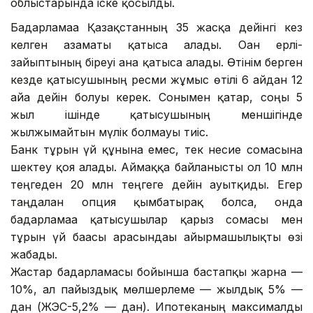
облыстарында іске қосылды.
Бағдарламаға Қазақстанның 35 жасқа дейінгі кез
келген азаматы қатыса алады. Оған ерлі-
зайыптының біреуі ғана қатыса алады. Өтінім берген
кезде қатысушының ресми жұмыс өтілі 6 айдан 12
айға дейін болуы керек. Сонымен қатар, соңғы 5
жыл ішінде қатысушының меншігінде
жылжымайтын мүлік болмауы тиіс.
Банк тұрғын үй құнына емес, тек несие сомасына
шектеу қоя алады. Аймаққа байланысты ол 10 млн
теңгеден 20 млн теңгеге дейін ауытқиды. Егер
таңдалған опция қымбатырақ болса, онда
бағдарламаға қатысушылар қарыз сомасы мен
тұрғын үй бағасы арасындағы айырмашылықты өзі
жабады.
Жастар бағдарламасы бойынша бастапқы жарна —
10%, ал пайыздық мөлшерлеме — жылдық 5% —
дан (ЖЭС-5,2% — дан). Ипотеканың максималды