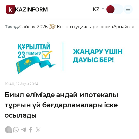
KAZINFORM
KZ
Сайлау-2026
Конституциялық реформа
Арнайы жо
Тренд:
19:40, 12 Ақпан 2024
Биыл елімізде қандай ипотекалық
тұрғын үй бағдарламалары іске
қосылады