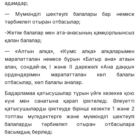
адамдар;
— Мүмкіндігі шектеулі балалары бар немесе
тәрбиелеп отырған отбасылар;
-Жетім балалар мен ата-анасының қамқорлығынсыз
қалған балалар;
— «Алтын алқа», «Күміс алқа» алқаларымен
марапатталған немесе бұрын «Батыр ана» атағын
алған, сондай-ақ I және II дәрежелі «Ана даңқы»
ордендерімен марапатталған көп балалы
отбасылар, көп балалы аналар.
Бағдарламаға қатысушылар тұрғын үйге кезекке қою
күні мен санатына қарап іріктеледі. Әлеуетті
қатысушыларды іріктеуде бірінші кезекте 1 және 2
топтағы мүгедектерге және мүмкіндігі шектеулі
балаларды тәрбиелеп отырған отбасыларға
басымдық беріледі.