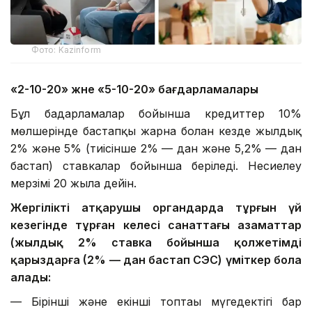
Фото: Kazinform
«2-10-20» және «5-10-20» бағдарламалары
Бұл бағдарламалар бойынша кредиттер 10%
мөлшерінде бастапқы жарна болған кезде жылдық
2% және 5% (тиісінше 2% — дан және 5,2% — дан
бастап) ставкалар бойынша беріледі. Несиелеу
мерзімі 20 жылға дейін.
Жергілікті атқарушы органдарда тұрғын үй
кезегінде тұрған келесі санаттағы азаматтар
(жылдық 2% ставка бойынша қолжетімді
қарыздарға (2% — дан бастап СЭС) үміткер бола
алады:
— Бірінші және екінші топтағы мүгедектігі бар