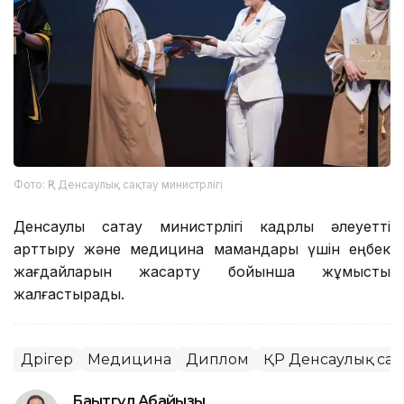
Фото: ҚР Денсаулық сақтау министрлігі
Денсаулық сақтау министрлігі кадрлық әлеуетті
арттыру және медицина мамандары үшін еңбек
жағдайларын жақсарту бойынша жұмысты
жалғастырады.
Дәрігер
Медицина
Диплом
ҚР Денсаулық сақт
Бақытгүл Абайқызы