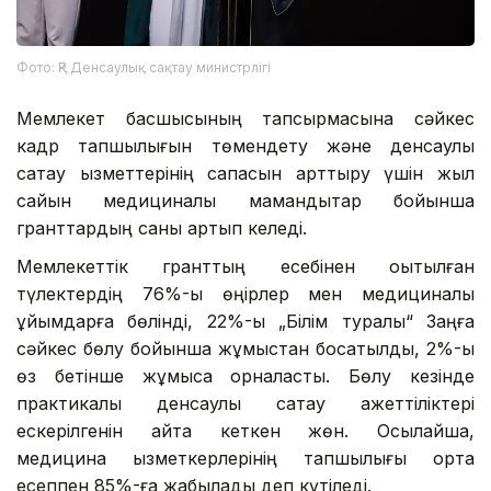
Фото: ҚР Денсаулық сақтау министрлігі
Мемлекет басшысының тапсырмасына сәйкес
кадр тапшылығын төмендету және денсаулық
сақтау қызметтерінің сапасын арттыру үшін жыл
сайын медициналық мамандықтар бойынша
гранттардың саны артып келеді.
Мемлекеттік гранттың есебінен оқытылған
түлектердің 76%-ы өңірлер мен медициналық
ұйымдарға бөлінді, 22%-ы „Білім туралы“ Заңға
сәйкес бөлу бойынша жұмыстан босатылды, 2%-ы
өз бетінше жұмысқа орналасты. Бөлу кезінде
практикалық денсаулық сақтау қажеттіліктері
ескерілгенін айта кеткен жөн. Осылайша,
медицина қызметкерлерінің тапшылығы орта
есеппен 85%-ға жабылады деп күтіледі.