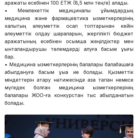
қаражаты есебінен 100 ЕТЖ (8,5 млн теңге) алады.
•⁠ ⁠Мемлекеттік медициналық ұйымдардың
медицина және фармацевтика қызметкерлерінің
халықтың әлеуметтік осал топтарынан кейін
әлеуметтік қолдау шараларын, жергілікті бюджет
қаражатының есебінен қосымша жеңілдіктер мен
ынталандырушы төлемдерді алуға басым құқығы
бар.
•⁠ ⁠Медицина қызметкерлерінің балалары балабақшаға
қабылдануға басым құқыққа ие болады. Қызметтік
міндеттерін атқару нәтижесінде қаза тапқан немесе
мүгедек болған медицина қызметкерлерінің
балалары ЖОО-ға конкурстан тыс қабылданатын
болады.