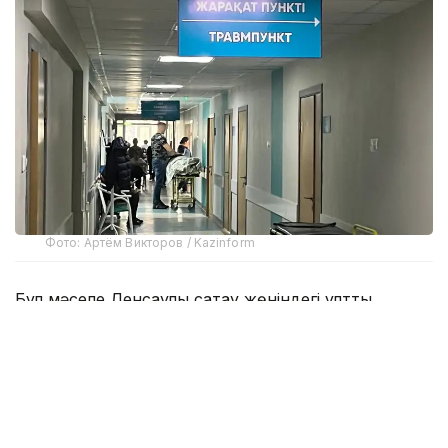
Фото: Артём Викторов / Kazinform
Бұл мәселе Денсаулық сақтау жөніндегі ұлттық
үйлестіру кеңесінің отырысында қаралды.
Бүгінде елімізде жарақат алған науқастарға
мамандандырылған көмекті 1 500-ден астам
травматолог көрсетеді. Сондай-ақ 81
травматологиялық пункт, 4 мыңнан астам