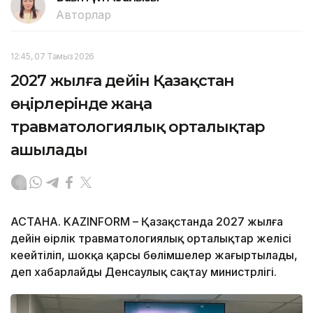
Авторлар
12:45, 07 Тамыз 2026
2027 жылға дейін Қазақстан
өңірлерінде жаңа
травматологиялық орталықтар
ашылады
АСТАНА. KAZINFORM – Қазақстанда 2027 жылға
дейін өңірлік травматологиялық орталықтар желісі
кеңейтіліп, шокқа қарсы бөлімшелер жаңғыртылады,
деп хабарлайды Денсаулық сақтау министрлігі.