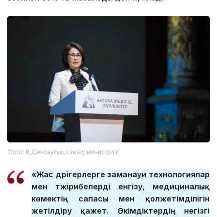
Фото: ҚР Денсаулық сақтау министрлігі
«Жас дәрігерлерге заманауи технологиялар
мен тәжірибелерді енгізу, медициналық
көмектің сапасы мен қолжетімділігін
жетілдіру қажет. Әкімдіктердің негізгі