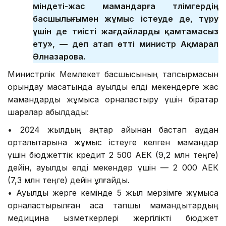
міндеті-жас мамандарға тәлімгердің
басшылығымен жұмыс істеуде де, тұру
үшін де тиісті жағдайларды қамтамасыз
ету», — деп атап өтті министр Ақмарал
Әлназарова.
Министрлік Мемлекет басшысының тапсырмасын
орындау мақсатында ауылдық елді мекендерге жас
мамандарды жұмысқа орналастыру үшін бірқатар
шаралар қабылдады:
•⁠ ⁠2024 жылдың қаңтар айынан бастап аудан
орталықтарына жұмыс істеуге келген мамандар
үшін бюджеттік кредит 2 500 АЕК (9,2 млн теңге)
дейін, ауылдық елді мекендер үшін — 2 000 АЕК
(7,3 млн теңге) дейін ұлғайды.
•⁠ ⁠Ауылдық жерге кемінде 5 жыл мерзімге жұмысқа
орналастырылған аса тапшы мамандықтардың
медицина қызметкерлері жергілікті бюджет