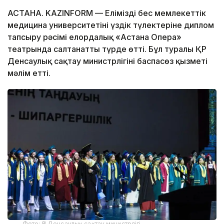
АСТАНА. KAZINFORM — Еліміздің бес мемлекеттік
медицина университетінің үздік түлектеріне диплом
тапсыру рәсімі елордалық «Астана Опера»
театрында салтанатты түрде өтті. Бұл туралы ҚР
Денсаулық сақтау министрлігінің баспасөз қызметі
мәлім етті.
Фото: ҚР Денсаулық сақтау министрлігі