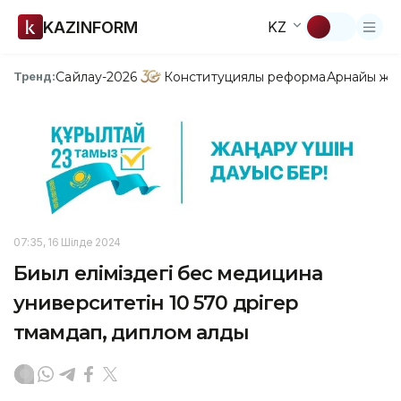
KAZINFORM
KZ
Сайлау-2026
Конституциялық реформа
Арнайы жо
Тренд:
07:35, 16 Шілде 2024
Биыл еліміздегі бес медицина
университетін 10 570 дәрігер
тәмамдап, диплом алды