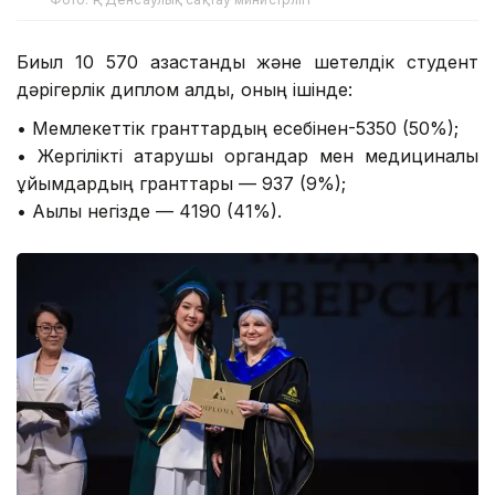
Биыл 10 570 қазақстандық және шетелдік студент
дәрігерлік диплом алды, оның ішінде:
•⁠ ⁠Мемлекеттік гранттардың есебінен-5350 (50%);
•⁠ ⁠Жергілікті атқарушы органдар мен медициналық
ұйымдардың гранттары — 937 (9%);
•⁠ ⁠Ақылы негізде — 4190 (41%).