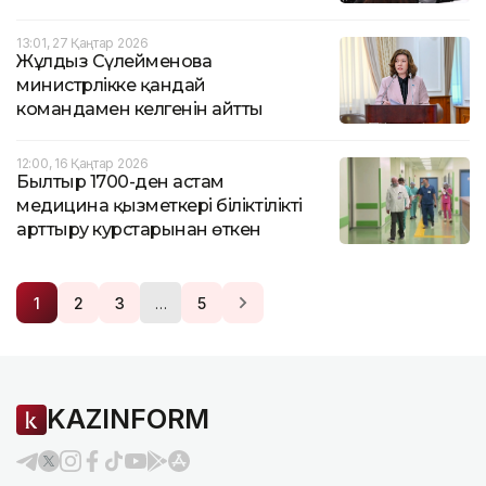
13:01, 27 Қаңтар 2026
Жұлдыз Сүлейменова
министрлікке қандай
командамен келгенін айтты
12:00, 16 Қаңтар 2026
Былтыр 1700-ден астам
медицина қызметкері біліктілікті
арттыру курстарынан өткен
…
1
2
3
5
KAZINFORM