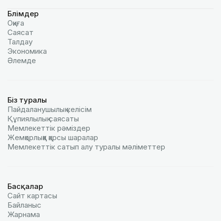
Бөлімдер
Оқиға
Саясат
Талдау
Экономика
Әлемде
Біз туралы
Пайдаланушылық келiciм
Құпиялылық саясаты
Мемлекеттік рәміздер
Жемқорлыққа қарсы шаралар
Мемлекеттік сатып алу туралы мәлiметтер
Басқалар
Сайт картасы
Байланыс
Жарнама