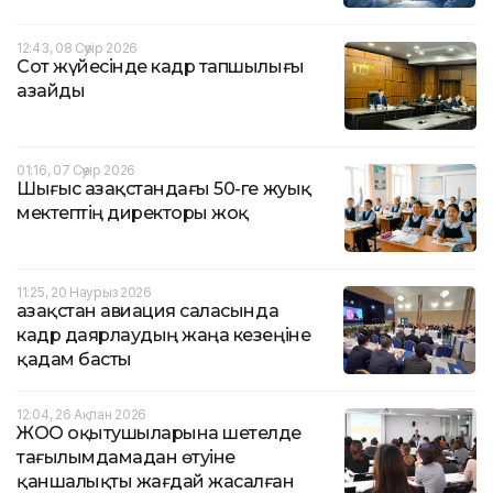
12:43, 08 Сәуір 2026
Сот жүйесінде кадр тапшылығы
азайды
01:16, 07 Сәуір 2026
Шығыс Қазақстандағы 50-ге жуық
мектептің директоры жоқ
11:25, 20 Наурыз 2026
Қазақстан авиация саласында
кадр даярлаудың жаңа кезеңіне
қадам басты
12:04, 26 Ақпан 2026
ЖОО оқытушыларына шетелде
тағылымдамадан өтуіне
қаншалықты жағдай жасалған