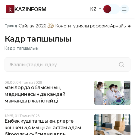
KAZINFORM
KZ
Сайлау-2026
Конституциялық реформа
Арнайы жо
Тренд:
Кадр тапшылығы
Кадр тапшылығы
06:00, 04 Тамыз 2026
Қызылорда облысының
медицинасында қандай
мамандар жетіспейді
13:25, 01 Тамыз 2026
Еңбек күші тапшы өңірлерге
көшкен 3,4 мыңнан астам адам
біржолғы субсидия алды