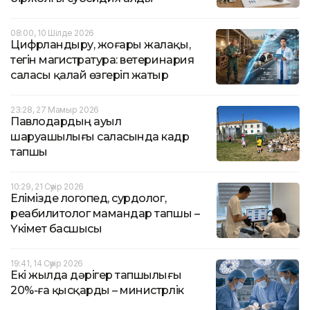
08:00, 10 Шілде 2026
Цифрландыру, жоғары жалақы,
тегін магистратура: ветеринария
саласы қалай өзгеріп жатыр
23:28, 27 Мамыр 2026
Павлодардың ауыл
шаруашылығы саласында кадр
тапшы
10:29, 21 Сәуір 2026
Елімізде логопед, сурдолог,
реабилитолог мамандар тапшы –
Үкімет басшысы
19:41, 14 Сәуір 2026
Екі жылда дәрігер тапшылығы
20%-ға қысқарды – министрлік