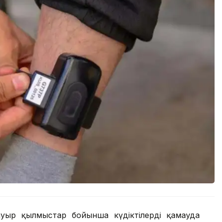
уыр қылмыстар бойынша күдіктілерді қамауда