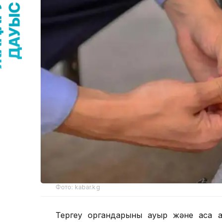
Фото: kabar.kg
Тергеу органдарының ауыр және аса а