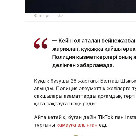
Фото: polisia.kz
— Кейін ол аталған бейнежазба
жариялап, құқыққа қайшы әреке
Полиция қызметкерлері оның 
делінген хабарламада.
Құқық бұзушы 26 жастағы Балташ Шыңғыс
алынды. Полиция әлеуметтік желілерге т
сақшылары азаматтарды қоғамдық тәртіп
қатаң сақтауға шақырады.
Айта кетейік, бұған дейін TikTok пен In
тұрғыны
қамауға алынған
еді.