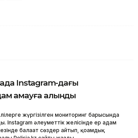
нада Instagram-дағы
ам қамауға алынды
лілерге жүргізілген мониторинг барысында
. Instagram әлеуметтік желісінде ер адам
езінде балағат сөздер айтып, қоғамдық