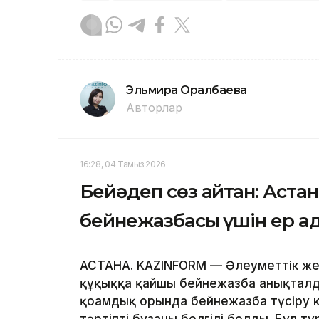
Эльмира Оралбаева
Авторлар
16:28, 04 Тамыз 2026
Бейәдеп сөз айтқан: Аста
бейнежазбасы үшін ер ад
АСТАНА. KAZINFORM — Әлеуметтік же
құқыққа қайшы бейнежазба анықталды
қоғамдық орында бейнежазба түсіру к