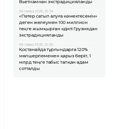
Вьетнамнан экстрадицияланды
06 тамыз 2026, 10:34
«Пәтер сатып алуға көмектесемін»
деген желеумен 100 миллион
теңге жымқырған күдікті Грузиядан
экстрадицияланды
06 тамыз 2026, 10:30
Қостанайда тұрғындарға 120%
мөлшерлемемен қарыз беріп, 1
млрд теңге табыс тапқан адам
сотталды