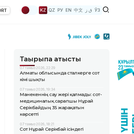
KZ
QZ
РУ
EN
中文
ق ز
ЎЗ
ORT
Тақырыпқа қатысты
07 тамыз 2026, 22:29
Алматы облысында сталкерге сот
үкімі шықты
07 тамыз 2026, 19:34
Манекеннің сау жері қалмады: сот-
медициналық сарапшы Нұрай
Серікбайдың 35 жарақатын
көрсетті
07 тамыз 2026, 18:21
Сот Нұрай Серікбай ісіндегі