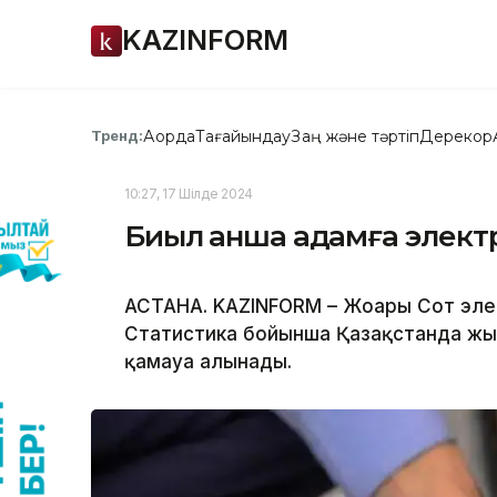
KAZINFORM
Ақорда
Тағайындау
Заң және тәртіп
Дерекқор
Тренд:
10:27, 17 Шілде 2024
Биыл қанша адамға элект
АСТАНА. KAZINFORM – Жоғарғы Сот эле
Статистика бойынша Қазақстанда жыл
қамауға алынады.