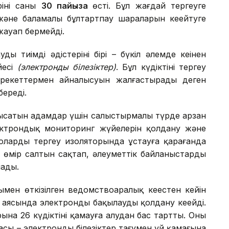
інің саны
30 пайызға
өсті. Бұл жағдай тергеуге
және баламалы бұлтартпау шараларын кеңейтуге
жауап бермейді.
ң тиімді әдістерінің бірі – бүкіл әлемде кеңінен
йесі
(электронды білезіктер)
. Бұл күдіктінің тергеу
рекеттермен айналысуын жалғастырады деген
ереді.
ысатын адамдар үшін салыстырмалы түрде арзан
лектрондық мониторинг жүйелерін қолдану және
оларды тергеу изоляторында ұстауға қарағанда
 өмір салтын сақтап, әлеуметтік байланыстарды
ады.
мен өткізілген ведомствоаралық кеңестен кейін
 аясында электронды бақылауды қолдану кеңейді.
арына
26 күдіктіні
қамауға алудан бас тартты. Оның
сы – электронды білезіктер тағумен үй қамағына