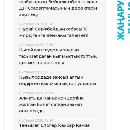
шабуылдың бейнежазбасын және
ДНҚ сараптамасының деректерін
зерттеді
07 тамыз 2026, 18:20
Нұрай Серікбайдың отбасы 10
млрд теңге өтемақы талап етті
07 тамыз 2026, 17:50
Қытайдан тауарды заңсыз
тасымалдаған қылмыстық топтың
қызметі тоқтатылды
07 тамыз 2026, 10:36
Қызылордада заңсыз алтын
өндірген қылмыстық топ ұсталды
06 тамыз 2026, 19:50
Алматыда Канье концертіне
жалған билет сатқан азамат
анықталды
06 тамыз 2026, 18:20
Танымал блогер Қайсар Қамза