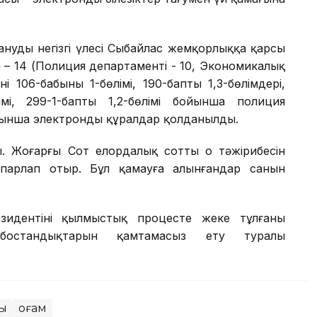
удың негізгі үлесі Сыбайлас жемқорлыққа қарсы
а –
14
(Полиция департаменті -
10
, Экономикалық
ің 106-бабының 1-бөлімі, 190-баптың 1,3-бөлімдері,
лімі, 299-1-баптың 1,2-бөлімі бойынша полиция
ойынша электронды құралдар қолданылды.
ы. Жоғарғы Сот елордалық соттың оң тәжірибесін
спарлап отыр. Бұл қамауға алынғандар санын
дентінің қылмыстық процесте жеке тұлғаның
бостандықтарын қамтамасыз ету туралы
ты
Қоғам