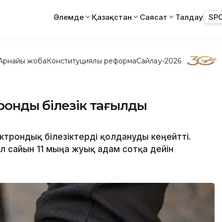
Әлемде
Қазақстан
Саясат
Талдау
SP
Арнайы жоба
Конституциялық реформа
Сайлау-2026
ронды білезік тағылды
ктрондық білезіктерді қолдануды кеңейтті.
 сайын 11 мыңға жуық адам сотқа дейін