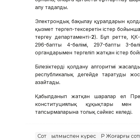
алу таңдалды.
Электрондық бақылау құралдарын қолдан
қызмет тергеп-тексеретін істер бойынш
тергеу департаменті-
2
). Бұл ретте, ҚК-н
296-баптың 4-бөлімі, 297-баптың 3-бө
органдарымен тергеліп жатқан істер б
Білезіктерді қолдану алгоритмі жасалд
республикалық деңгейде таратуды жо
азайтады.
Қабылданып жатқан шаралар ел Прези
конституциялық құқықтары мен 
тапсырмаларына толық сәйкес келеді.
Сот
Қылмыспен күрес
ҚР Жоғарғы со