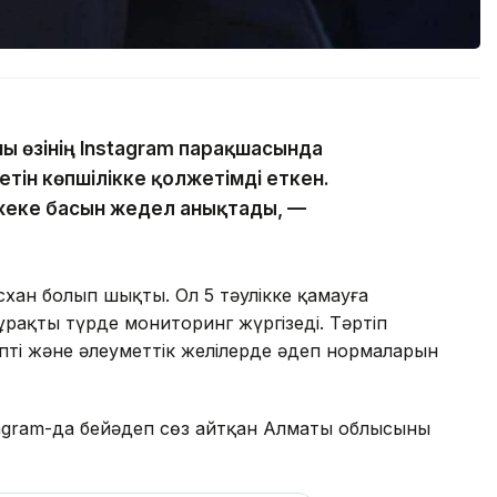
ны өзінің Instagram парақшасында
тін көпшілікке қолжетімді еткен.
жеке басын жедел анықтады, —
хан болып шықты. Ол 5 тәулікке қамауға
ұрақты түрде мониторинг жүргізеді. Тәртіп
ті және әлеуметтік желілерде әдеп нормаларын
stagram-да бейәдеп сөз айтқан Алматы облысының