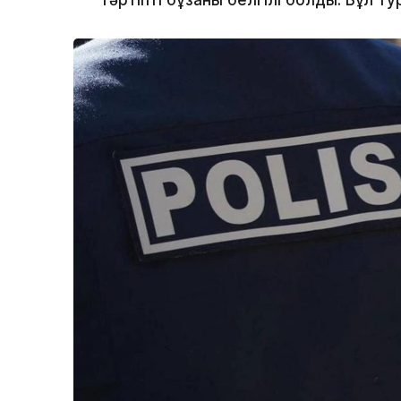
тәртіпті бұзғаны белгілі болды. Бұл ту