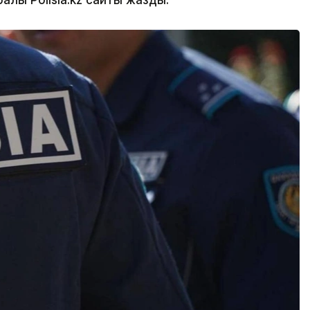
ралы Polisia.kz сайты жазды.