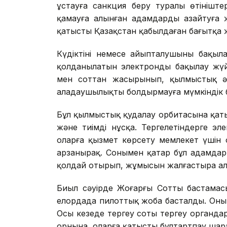
ұстауға санкция беру туралы өтініштер
қамауға алынған адамдарды азайтуға 
қатысты Қазақстан қабылдаған бағытқа 
Күдіктіні немесе айыпталушыны бақылауды
қолданылатын электронды бақылау жү
мен соттан жасырынып, қылмыстық ә
алаңдаушылықты болдырмауға мүмкіндік б
Бұл қылмыстық қудалау орбитасына қат
және тиімді нұсқа. Тергелетіндерге э
оларға қызмет көрсету мемлекет үшін 
арзанырақ. Сонымен қатар бұл адамдар
қолдай отырып, жұмысын жалғастыра ал
Биыл сәуірде Жоғарғы Соттың бастамасы
елордада пилоттық жоба басталды. Оның
Осы кезеңде тергеу соты тергеу органд
орнына, оларға қатысты бұлтартпау шара