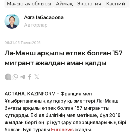
Маңғыстау облысы
Аймақ
Экология
Каспий
А
Аягөз Ізбасарова
Авторлар
06:31, 05 Тамыз 2026
Ла-Манш арқылы өтпек болған 157
мигрант ажалдан аман қалды
АСТАНА. KAZINFORM – Франция мен
Ұлыбританияның құтқару қызметтері Ла-Манш
бұғазы арқылы өтпек болған 157 мигрантты
құтқарды. Екі ел билігінің мәліметінше, бұл 2018
жылдан бергі ең ірі құтқару операцияларының бірі
болған. Бұл туралы
Еuronews
жазды.