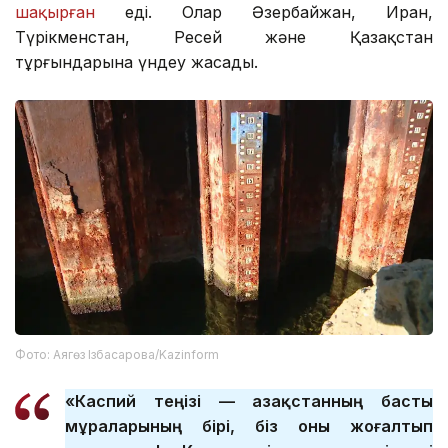
шақырған
еді. Олар Әзербайжан, Иран,
Түрікменстан, Ресей және Қазақстан
тұрғындарына үндеу жасады.
Фото: Аягөз Ізбасарова/Kazinform
«Каспий теңізі — Қазақстанның басты
мұраларының бірі, біз оны жоғалтып