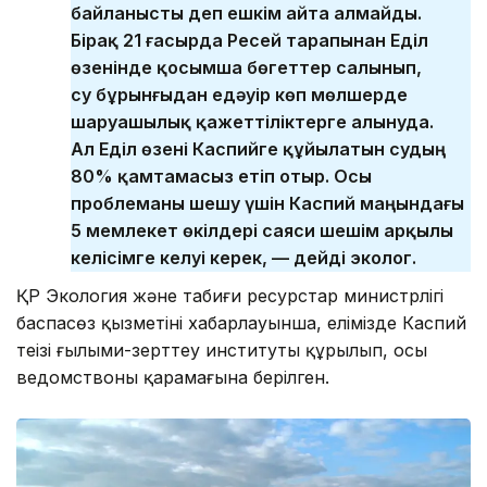
байланысты деп ешкім айта алмайды.
Бірақ 21 ғасырда Ресей тарапынан Еділ
өзенінде қосымша бөгеттер салынып,
су бұрынғыдан едәуір көп мөлшерде
шаруашылық қажеттіліктерге алынуда.
Ал Еділ өзені Каспийге құйылатын судың
80% қамтамасыз етіп отыр. Осы
проблеманы шешу үшін Каспий маңындағы
5 мемлекет өкілдері саяси шешім арқылы
келісімге келуі керек, — дейді эколог.
ҚР Экология және табиғи ресурстар министрлігі
баспасөз қызметінің хабарлауынша, елімізде Каспий
теңізі ғылыми-зерттеу институты құрылып, осы
ведомствоның қарамағына берілген.