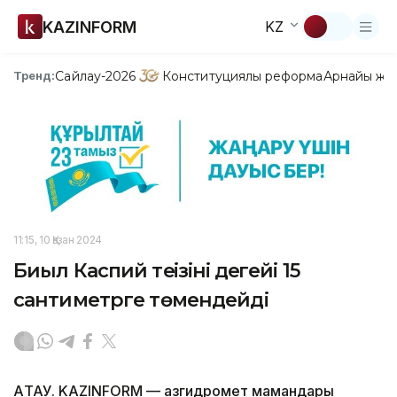
KAZINFORM
KZ
Сайлау-2026
Конституциялық реформа
Арнайы жо
Тренд:
11:15, 10 Қазан 2024
Биыл Каспий теңізінің деңгейі 15
сантиметрге төмендейді
АҚТАУ. KAZINFORM — Қазгидромет мамандары