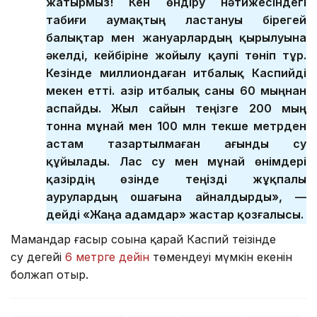
жатырмыз! Кен өндіру нәтижесіндегі
табиғи аумақтың ластануы бірегей
балықтар мен жануарлардың қырылуына
әкелді, кейбіріне жойылу қаупі төніп тұр.
Кезінде миллиондаған итбалық Каспийді
мекен етті. Қазір итбалық саны 60 мыңнан
аспайды. Жыл сайын теңізге 200 мың
тонна мұнай мен 100 млн текше метрден
астам тазартылмаған ағынды су
құйылады. Лас су мен мұнай өнімдері
қазірдің өзінде теңізді жұқпалы
аурулардың ошағына айналдырды», —
дейді «Жаңа адамдар» жастар қозғалысы.
Мамандар ғасыр соңына қарай Каспий теңізінде
су деңгейі
6 метрге дейін
төмендеуі мүмкін екенін
болжап отыр.