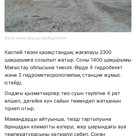
Фото: Аягөз Ізбасарова/Kazinform
Каспий теңізінің қазақстандық жағалауы 2300
шақырымға созылып жатыр. Соның 1400 шақырымы
Маңғыстау облысына тиесілі. Өңірде 4 гидробекет
және 3 гидрометеорологиялық станция жұмыс
істейді.
Ондағы қызметкерлер теңіз суын тәулігіне 4 рет
өлшеп, деңгейінің күн сайын төмендеп жатқанын
тіркеп отыр.
Мамандардың айтуынша, теңіздің тартылуына
біріншіден климаттың өзгеруі, жер шарындағы ауа
температурасының көтерілуі себеп. Соған