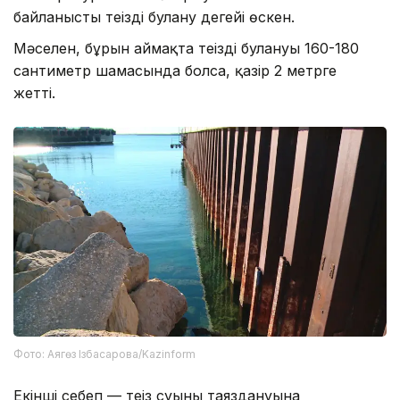
байланысты теңіздің булану деңгейі өскен.
Мәселен, бұрын аймақта теңіздің булануы 160-180
сантиметр шамасында болса, қазір 2 метрге
жетті.
Фото: Аягөз Ізбасарова/Kazinform
Екінші себеп — теңіз суының таяздануына