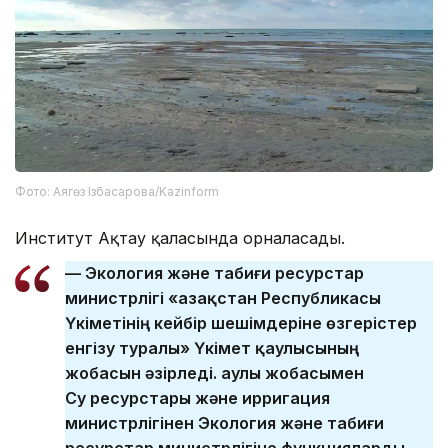
Фото: Аягөз Ізбасарова/Kazinform
Институт Ақтау қаласында орналасады.
— Экология және табиғи ресурстар
министрлігі «Қазақстан Республикасы
Үкіметінің кейбір шешімдеріне өзгерістер
енгізу туралы» Үкімет қаулысының
жобасын әзірледі. Қаулы жобасымен
Су ресурстары және ирригация
министрлігінен Экология және табиғи
ресурстар министрлігіне функцияларды