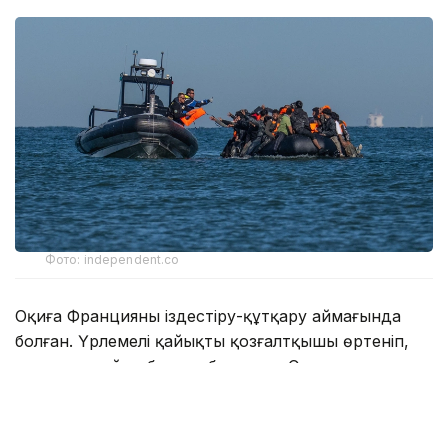
Фото: independent.co
Оқиға Францияның іздестіру-құтқару аймағында
болған. Үрлемелі қайықтың қозғалтқышы өртеніп,
артынша қайық бұзыла бастаған. Соның
салдарынан жолаушылар суға секіруге мәжбүр
болған.