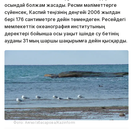
осындай болжам жасады. Ресми мәліметтерге
сүйенсек, Каспий теңізінің деңгейі 2006 жылдан
бері 176 сантиметрге дейін төмендеген. Ресейдегі
мемлекеттік океанография институтының
деректері бойынша осы уақыт ішінде су бетінің
ауданы 31 мың шаршы шақырымға дейін қысқарды.
Фото: Аягөз Ізбасарова/Kazinform