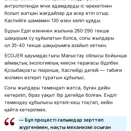
антропогендік яғни адамдардың іс-әрекетінен
болып жатқан жағдайлар да әсер етіп отыр.
Каспийге шамамен 130 өзен келіп құяды.
Бұрын Еділ өзенінен жылына 280-290 текше
шақырым су құйылатын болса, соңғы жылдары
ол 35-40 текше шақырымға азайып кеткен.
ECOJER қауымдастығы Маңғыстау облысы бойынша
аймақтық экологиялық кеңесінің төрағасы Әділбек
Қозыбақовтың пікірінше, Каспийдің деңгейі — табиғи
жолмен өзгеріп тұратын құбылыс.
Соңғы жылдары төмендеп жатса, бұған дейін
көтеріліп, біраз уақыт бір деңгейде болған. Ендігі
төмендеу құбылысы ертелі-кеш тоқтап, кейін
қайта көтерілмек.
— Бұл процесті ғалымдар зерттеп
жүргенімен, нақты механизмі осыған