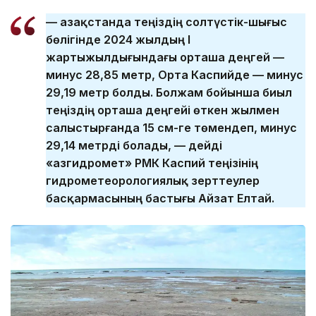
— Қазақстанда теңіздің солтүстік-шығыс
бөлігінде 2024 жылдың І
жартыжылдығындағы орташа деңгей —
минус 28,85 метр, Орта Каспийде — минус
29,19 метр болды. Болжам бойынша биыл
теңіздің орташа деңгейі өткен жылмен
салыстырғанда 15 см-ге төмендеп, минус
29,14 метрді болады, — дейді
«Қазгидромет» РМК Каспий теңізінің
гидрометеорологиялық зерттеулер
басқармасының бастығы Айзат Елтай.