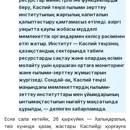
беру, Каспий теңізі ғылыми зерттеу
институтының жарғылық капиталын
қалыптастыру қамтамасыз етіледі. Қазіргі
уақытта қаулы жобасы мүдделі
мемлекеттік органдармен келісу рәсімінен
өтіп жатыр. Институт — Каспий теңізінің
қазақстандық секторында табиғи
ресурстарды сақтау және олардың өсімін
молайту үшін қоршаған ортаға мониторинг
және ғылыми-зерттеу жұмыстарын
жүргізеді. Сондай-ақ, Каспий теңізі
маңындағы мемлекеттердің ғылыми-
зеттеу институттары мен ұйымдарының
ынтымақтастығын нығайту мақсатында
құрылды, — делінген хабарламада.
Еске сала кетейік, 26 қыркүйек — Халықаралық
теңіз күнінде қазақ жастары Каспийді қорғауға