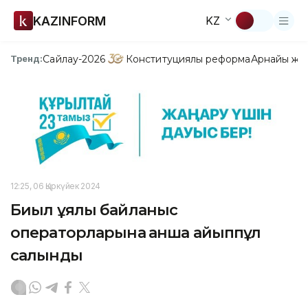
KAZINFORM
KZ
Сайлау-2026
Конституциялық реформа
Арнайы жо
Тренд:
12:25, 06 Қыркүйек 2024
Биыл ұялы байланыс
операторларына қанша айыппұл
салынды