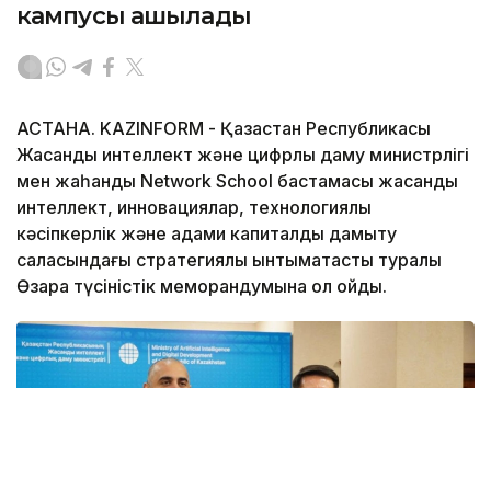
кампусы ашылады
АСТАНА. KAZINFORM - Қазақстан Республикасы
Жасанды интеллект және цифрлық даму министрлігі
мен жаһандық Network School бастамасы жасанды
интеллект, инновациялар, технологиялық
кәсіпкерлік және адами капиталды дамыту
саласындағы стратегиялық ынтымақтастық туралы
Өзара түсіністік меморандумына қол қойды.