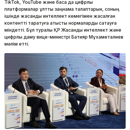
TikTok, YouTube және басқа да цифрлық
платформалар ұлттық заңнама талаптарын, соның
ішінде жасанды интеллект көмегімен жасалған
контентті таратуға қатысты нормаларды сақтауға
міндетті. Бұл туралы ҚР Жасанды интеллект және
цифрлық даму вице-министрі Бақтияр Мұхаметқалиев
мәлім етті.