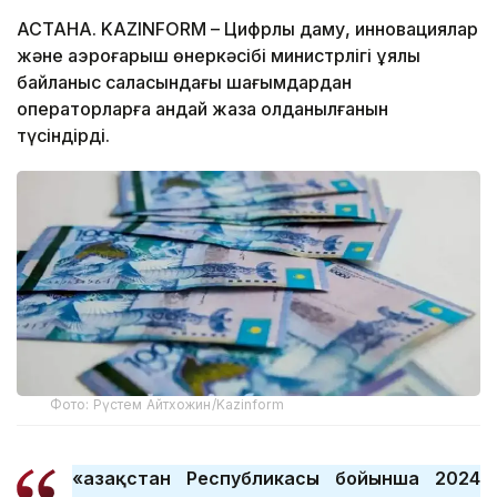
АСТАНА. KAZINFORM – Цифрлық даму, инновациялар
және аэроғарыш өнеркәсібі министрлігі ұялы
байланыс саласындағы шағымдардан
операторларға қандай жаза қолданылғанын
түсіндірді.
Фото: Рүстем Айтхожин/Kazinform
«Қазақстан Республикасы бойынша 2024