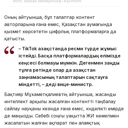
Фото: Ағыбай Аяпбергенов / Kazinform
Оның айтуынша, бұл талаптар контент
авторларына ғана емес, Қазақстан аумағында
қызмет көрсететін цифрлық платформаларға да
қатысты.
– TikTok Қазақстанда ресми түрде жұмыс
істейді. Басқа платформалардың елімізде
кеңсесі болмауы мүмкін. Дегенмен заңды
тұлға ретінде олар да Қазақстан
заңнамасының талаптарын сақтауға
міндетті, – деді вице-министр.
Бақтияр Мұхаметқалиевтің айтуынша, жасанды
интеллект арқылы жасалған контентті таңбалау
сайлау науқаны кезінде ғана емес, күнделікті өмірде
де маңызды. Себебі соңғы уақытта ЖИ көмегімен
жасалатын жалған ақпарат пен алаяқтық