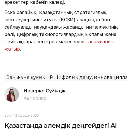
әрекеттер көбейіп келеді.
Еске салайық, Қазақстанның стратегиялық
зерттеулер институты (ҚСЗИ) алаңында бүгін
сайлауалды науқандағы жасанды интеллектінің
рөлі, цифрлық технологиялардың ықпалы және
фейк ақпаратпен күрес мәселелері
талқыланып
жатыр
.
Заң және құқық
ҚР Цифрлық даму, инновациялар
Назерке Сүйіндік
Авторлар
20:54, 21 Шілде 2026
Қазақстанда әлемдік деңгейдегі AI