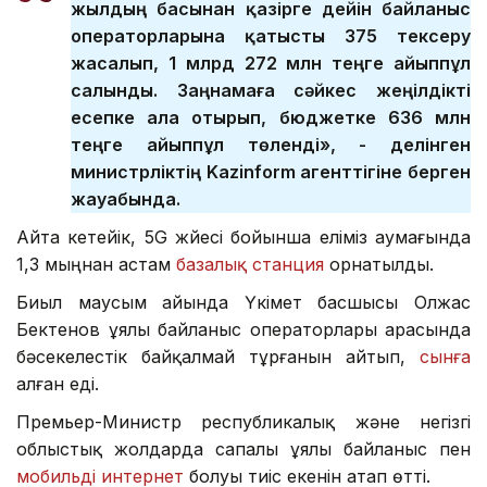
жылдың басынан қазірге дейін байланыс
операторларына қатысты 375 тексеру
жасалып, 1 млрд 272 млн теңге айыппұл
салынды. Заңнамаға сәйкес жеңілдікті
есепке ала отырып, бюджетке 636 млн
теңге айыппұл төленді», - делінген
министрліктің Kazinform агенттігіне берген
жауабында.
Айта кетейік, 5G жүйесі бойынша еліміз аумағында
1,3 мыңнан астам
базалық станция
орнатылды.
Биыл маусым айында Үкімет басшысы Олжас
Бектенов ұялы байланыс операторлары арасында
бәсекелестік байқалмай тұрғанын айтып,
сынға
алған еді.
Премьер-Министр республикалық және негізгі
облыстық жолдарда сапалы ұялы байланыс пен
мобильді интернет
болуы тиіс екенін атап өтті.