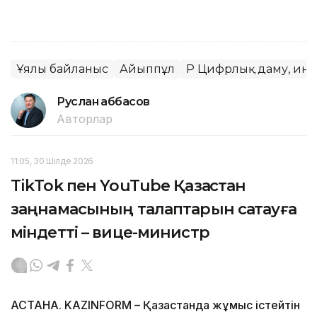
Ұялы байланыс
Айыппұл
ҚР Цифрлық даму, ин
Руслан Ғаббасов
Авторлар
11:05, 30 Шілде 2026
TikTok пен YouTube Қазақстан
заңнамасының талаптарын сақтауға
міндетті – вице-министр
АСТАНА. KAZINFORM – Қазақстанда жұмыс істейтін