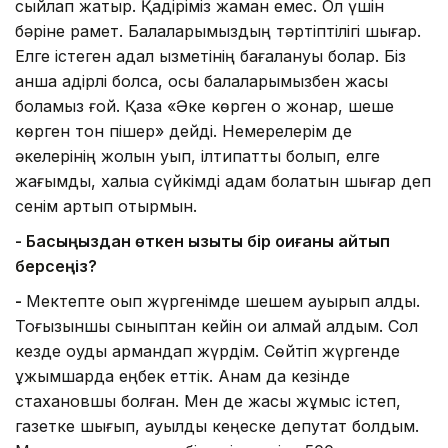
сыйлап жатыр. Қадіріміз жаман емес. Ол үшін
бәріне рақмет. Балаларымыздың тәртіптілігі шығар.
Елге істеген адал қызметінің бағалануы болар. Біз
қанша қадірлі болсақ, осы балаларымызбен жақсы
боламыз ғой. Қазақ «Әке көрген оқ жонар, шеше
көрген тон пішер» дейді. Немерелерім де
әкелерінің жолын қуып, ілтипатты болып, елге
жағымды, халыққа сүйкімді адам болатын шығар деп
сенім артып отырмын.
- Басыңыздан өткен қызықты бір оқиғаны айтып
берсеңіз?
-
Мектепте оқып жүргенімде шешем ауырып қалды.
Тоғызыншы сыныптан кейін оқи алмай қалдым. Сол
кезде оқуды армандап жүрдім. Сөйтіп жүргенде
ұжымшарда еңбек еттік. Анам да кезінде
стахановшы болған. Мен де жақсы жұмыс істеп,
газетке шығып, ауылдық кеңеске депутат болдым.