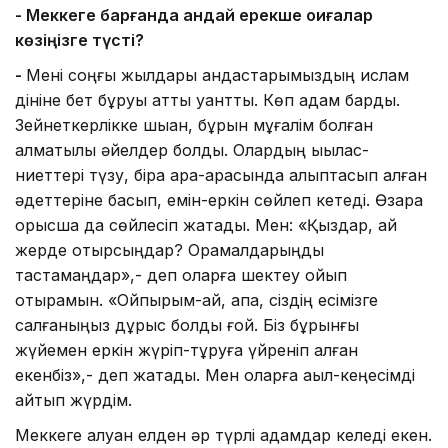
- Меккеге барғанда қандай ерекше оқиғалар
көзіңізге түсті?
-
Мені соңғы жылдары қандастарымыздың ислам
дініне бет бұруы қатты қуантты. Көп адам бардық.
Зейнеткерлікке шыққан, бұрын мұғалім болған
алматылық әйелдер болды. Олардың ықылас-
ниеттері түзу, бірақ ара-арасында қалыптасып қалған
әдеттеріне басып, емін-еркін сөйлеп кетеді. Өзара
орысша да сөйлесіп жатады. Мен: «Қыздар, қай
жерде отырсыңдар? Орамалдарыңды
тастамаңдар»,- деп оларға шектеу қойып
отырамын. «Ойпырым-ай, апа, сіздің есімізге
салғаныңыз дұрыс болды ғой. Біз бұрынғы
жүйемен еркін жүріп-тұруға үйреніп қалған
екенбіз»,- деп жатады. Мен оларға ақыл-кеңесімді
айтып жүрдім.
Меккеге алуан елден әр түрлі адамдар келеді екен.