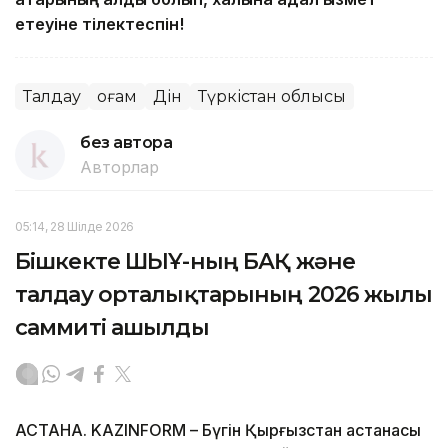
етеуіне тілектеспін!
Талдау
Қоғам
Дін
Түркістан облысы
без автора
Авторлар
05:14, 28 Шілде 2026
Бішкекте ШЫҰ-ның БАҚ және
талдау орталықтарының 2026 жылғы
саммиті ашылды
АСТАНА. KAZINFORM – Бүгін Қырғызстан астанасы