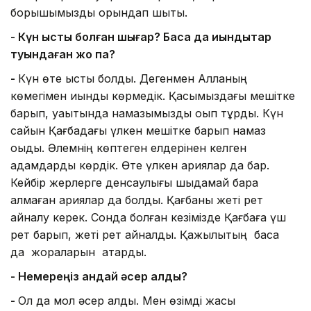
борышымызды орындап шықтық.
- Күн ыстық болған шығар? Басқа да қиындықтар
туындаған жоқ па?
-
Күн өте ыстық болды. Дегенмен Алланың
көмегімен қиындық көрмедік. Қасымыздағы мешітке
барып, уақытында намазымызды оқып тұрдық. Күн
сайын Қағбадағы үлкен мешітке барып намаз
оқыдық. Әлемнің көптеген елдерінен келген
адамдарды көрдік. Өте үлкен қариялар да бар.
Кейбір жерлерге денсаулығы шыдамай бара
алмаған қариялар да болды. Қағбаны жеті рет
айналу керек. Сонда болған кезімізде Қағбаға үш
рет барып, жеті рет айналдық. Қажылықтың басқа
да жораларын атқардық.
- Немереңіз қандай әсер алды?
-
Ол да мол әсер алды. Мен өзімді жақсы