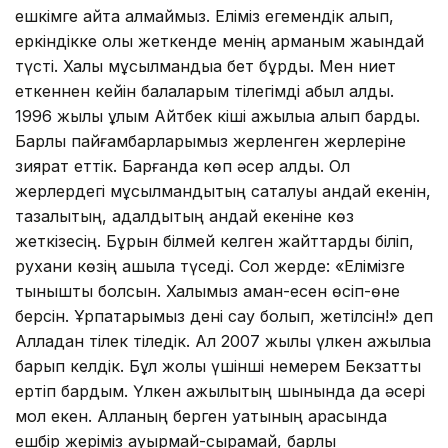
ешкімге айта алмаймыз. Еліміз егемендік алып,
еркіндікке қолы жеткенде менің арманым жақындай
түсті. Халық мұсылмандыққа бет бұрды. Мен ниет
еткеннен кейін балаларым тілегімді қабыл алды.
1996 жылы ұлым Айтбек кіші қажылыққа алып барды.
Барлық пайғамбарларымыз жерленген жерлеріне
зиярат еттік. Барғанда көп әсер алдық. Ол
жерлердегі мұсылмандықтың сақталуы қандай екенін,
тазалықтың, адалдықтың қандай екеніне көз
жеткізесің. Бұрын білмей келген жайттарды біліп,
рухани көзің ашыла түседі. Сол жерде: «Елімізге
тыныштық болсын. Халқымыз аман-есен өсіп-өне
берсін. Ұрпақтарымыз дені сау болып, жетілсін!» деп
Алладан тілек тіледік. Ал 2007 жылы үлкен қажылыққа
барып келдік. Бұл жолы үшінші немерем Бекзатты
ертіп бардым. Үлкен қажылықтың шынында да әсері
мол екен. Алланың берген қуатының арқасында
ешбір жеріміз ауырмай-сырқамай, барлық