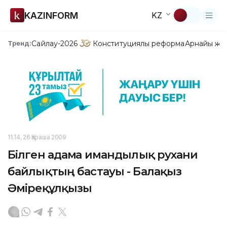
KAZINFORM
KZ
Сайлау-2026
Конституциялық реформа
Арнайы жо
Тренд:
11:14, 26 Қараша 2009
Білген адамға имандылық рухани
байлықтың бастауы - Балақыз
Әміреқұлқызы