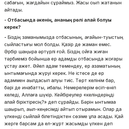
сабағын, жағдайын сұраймыз. Жақсы оқып жатқанын
айтады.
- Отбасында әкенің, ананың рөлі қалай болуы
керек?
-
Біздің заманымызда отбасының, ағайын-туыстың
сыйластығы мол болды. Қазір де жаман емес.
Әрбір шаңырақ әртүрлі ғой. Біздің ойға жиған
тәрбиеміз бойынша ер адамды отбасында жоғары
ұстау қажет. Әйел адам төмендеу, ер азаматының
ынтымағында жүруі керек. Не істесе де ер
адаммен ақылдасып алуы тиіс. Төрт келінім бар,
бәрі де инабатты, ибалы. Немерелерім өсіп-өніп
келеді, Аллаға шүкір. Кейбіреулер «келіндеріңді
қалай біріктіресің?» деп сұрайды. Бәрін ынтымаққа
шақырып, ақыл-кеңесімді айтып отырамын. Олар да
үлкенді сыйлай білетіндіктен сөзіме құлақ асады. Қай
жерге барсам да ел-жұрт жасымды үлкен деп