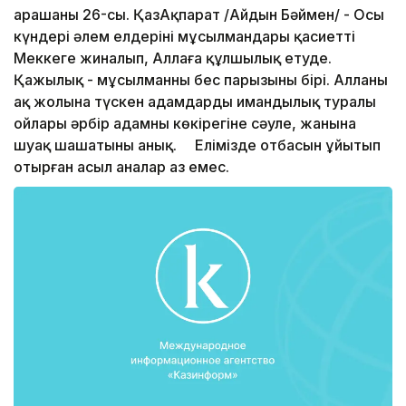
арашаның 26-сы. ҚазАқпарат /Айдын Бәймен/ - Осы
күндері әлем елдерінің мұсылмандары қасиетті
Меккеге жиналып, Аллаға құлшылық етуде.
Қажылық - мұсылманның бес парызының бірі. Алланың
ақ жолына түскен адамдардың имандылық туралы
ойлары әрбір адамның көкірегіне сәуле, жанына
шуақ шашатыны анық. Елімізде отбасын ұйытып
отырған асыл аналар аз емес.