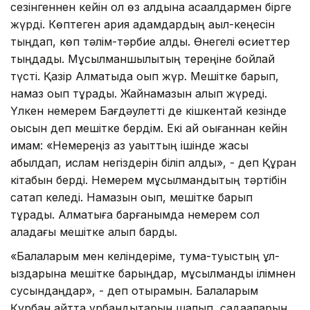
сезінгеннен кейін ол өз алдына ақсақалдармен бірге
жүрді. Көптеген қария адамдардың ақыл-кеңесін
тыңдап, көп тәлім-тәрбие алды. Өнегелі өсиеттер
тыңдады. Мұсылманшылықтың тереңіне бойлай
түсті. Қазір Алматыда оқып жүр. Мешітке барып,
намаз оқып тұрады. Жайнамазын алып жүреді.
Үлкен немерем Бағдәулетті де кішкентай кезінде
оқысын деп мешітке бердім. Екі ай оқығаннан кейін
имам: «Немереңіз аз уақыттың ішінде жақсы
қабылдап, ислам негіздерін біліп алды», - деп Құран
кітабын берді. Немерем мұсылмандықтың тәртібін
сақтап келеді. Намазын оқып, мешітке барып
тұрады. Алматыға барғанымда немерем сол
қаладағы мешітке алып барды.
«Балаларым мен келіндеріме, тума-туыстың ұл-
қыздарына мешітке барыңдар, мұсылмандық ілімнен
сусындаңдар», - деп отырамын. Балаларым
Құрбан айтта құрбандықтарын шалып, садақаларын