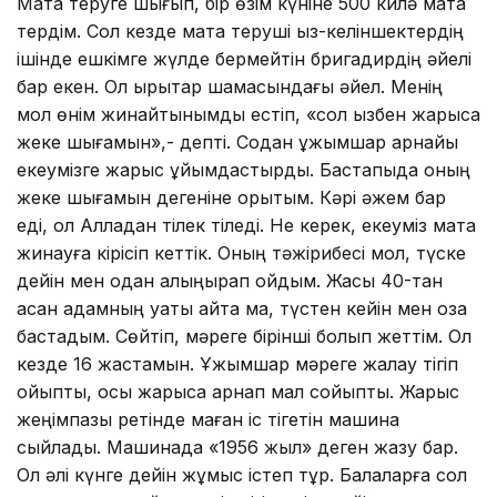
Мақта теруге шығып, бір өзім күніне 500 килә мақта
тердім. Сол кезде мақта теруші қыз-келіншектердің
ішінде ешкімге жүлде бермейтін бригадирдің әйелі
бар екен. Ол қырықтар шамасындағы әйел. Менің
мол өнім жинайтынымды естіп, «сол қызбен жарысқа
жеке шығамын»,- депті. Содан ұжымшар арнайы
екеумізге жарыс ұйымдастырды. Бастапқыда оның
жеке шығамын дегеніне қорықтым. Кәрі әжем бар
еді, ол Алладан тілек тіледі. Не керек, екеуміз мақта
жинауға кірісіп кеттік. Оның тәжірибесі мол, түске
дейін мен одан қалыңқырап қойдым. Жасы 40-тан
асқан адамның қуаты қайта ма, түстен кейін мен оза
бастадым. Сөйтіп, мәреге бірінші болып жеттім. Ол
кезде 16 жастамын. Ұжымшар мәреге жалау тігіп
қойыпты, осы жарысқа арнап мал сойыпты. Жарыс
жеңімпазы ретінде маған іс тігетін машина
сыйлады. Машинада «1956 жыл» деген жазу бар.
Ол әлі күнге дейін жұмыс істеп тұр. Балаларға сол