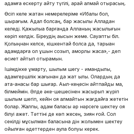
адамға ескерту айту түгілі, қарай алмай отырасың.
Өсіп келе жатқан немерелеріме «Ибалы бол,
шырағым. Адал болсаң, бар жақсылық Алладан
келеді. Қажылыққа барғанда Алланың жақсылығын
көріп келдік. Біреудің ақысын жеме. Сауапты біл.
Қолыңнан келсе, кішкентай болса да, тарыққан
адамдарға қол ұшын созып, қамқорлық жаса»,- деп
өсиет айтып отырамын.
Ішімдікке құмарту, шылым шегу - имандылық,
адамгершілік жағынан да жат қылық. Олардың да
ата-анасы бар шығар. Ақыл-кеңесін айтпайды ма,
білмеймін. Әлде әке-шешесінен жасырып жүріп
шылым шегіп, кейін қоя алмайтын жағдайға жететін
болар. Жалпы, адам баласы әр нәрсеге шектеу қоя
білуі қажет. Тәттіні де көп жесең, зиян ғой. Сол
секілді мұсылман баласына дін жолымен шектеу
қойылған әдеттерден аулақ болуы керек.