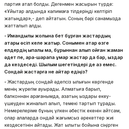
партия қатал болды. Дегенмен жасырын түрде:
«Ұйықтар алдында кәлимаға тілдеріңді келтіріп
жатыңдар»,- деп айтатын. Соның бәрі санамызда
жатталып қалды.
- Имандылық жолына бет бұрған жастардың
қатары өсіп келе жатыр. Сонымен қатар өзге
елдердің ықпалы ма, бұрыннан қалып қойған жаман
әдет пе, арақ-шарапқа құмар жастар да бар, қыздар
да кездеседі. Шылым шегетіндері де аз емес.
Сондай жастарға не айтар едіңіз?
-
Жастардың сондай әдепсіз қылығын көргенде
менің жүрегім ауырады. Алматыға барып,
балконнан қарағанымда, қазақтың қыздары екеу-
үшеуден жиналып алып, темекі тартып тұрады.
Немерелеріме бұның үлкен әбестік екенін айтсам,
олар қалаларда ондай жағымсыз әрекеттер жиі
кездесетінін айтады. Жат қылықты бойына сіңірген