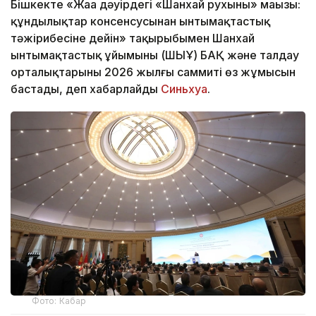
Бішкекте «Жаңа дәуірдегі «Шанхай рухының» маңызы:
құндылықтар консенсусынан ынтымақтастық
тәжірибесіне дейін» тақырыбымен Шанхай
ынтымақтастық ұйымының (ШЫҰ) БАҚ және талдау
орталықтарының 2026 жылғы саммиті өз жұмысын
бастады, деп хабарлайды
Синьхуа
.
Фото: Кабар