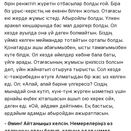
бірін ренжітіп жүретін отбасылар болды ғой. Бірақ
біз ұрыс-керістің не екенін білген жоқпыз. Отағасы
екі жерде жұмыс істеді. Абыройлы болды. Үлкен
қаракөл кеңшарында бас мал дәрігері болды. Ол
кезде ауылда қонақ үй деген болмайтын. Біздің
үйіміз келген меймандар тоқтайтын орталық болды.
Қонақтарды ашық қабағымызбен, ыстық тамағымызбен
күте білдік. Ол кезде әйелдер көбіне бала бақты,
үйге қарады. Отағасының жұмысы іркіліссіз болсын
деп, үйін жайнатып отыруға тырысты. Сол кезде
іс-тәжірибеден өтуге Алматыдан бір жас қыз келген
еді. Ол: «Апай, қалай бәріне үлгересіз? Сіздің
мынадай қонақ күтіп, күні-түні жүрген қызметіңіз үшін
арнайы еңбек кітапшасын ашып қою керек қой»,
деген еді. «Ой, қайдам» дейтінмін. Ең бастысы,
әрдайым адамды абыройдан ажыратпасын.
- Әмин! Айтқаныңыз келсін. Немерелеріңіз өз
қатарының алды болып, халқына адал қызмет