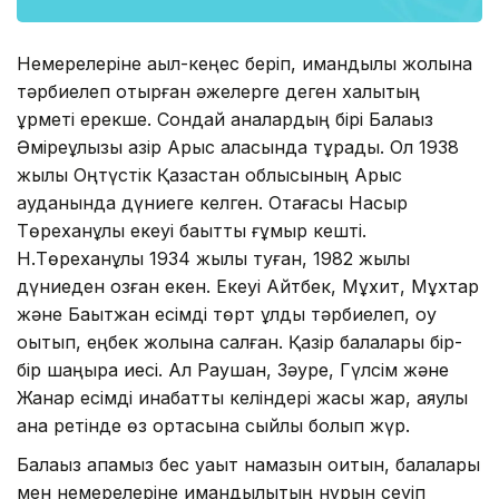
Немерелеріне ақыл-кеңес беріп, имандылық жолына
тәрбиелеп отырған әжелерге деген халықтың
құрметі ерекше. Сондай аналардың бірі Балақыз
Әміреқұлқызы қазір Арыс қаласында тұрады. Ол 1938
жылы Оңтүстік Қазақстан облысының Арыс
ауданында дүниеге келген. Отағасы Насыр
Төреханұлы екеуі бақытты ғұмыр кешті.
Н.Төреханұлы 1934 жылы туған, 1982 жылы
дүниеден озған екен. Екеуі Айтбек, Мұхит, Мұхтар
және Бақытжан есімді төрт ұлды тәрбиелеп, оқу
оқытып, еңбек жолына салған. Қазір балалары бір-
бір шаңырақ иесі. Ал Раушан, Зәуре, Гүлсім және
Жанар есімді инабатты келіндері жақсы жар, аяулы
ана ретінде өз ортасына сыйлы болып жүр.
Балақыз апамыз бес уақыт намазын оқитын, балалары
мен немерелеріне имандылықтың нұрын сеуіп