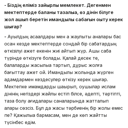
- Біздің еліміз зайырлы мемлекет. Дегенмен
мектептерде баланы тазалыққа, өз дінін білуге
жол ашып беретін имандылық сабағын оқыту керек
шығар?
-
Ауылдың ақсақалдары мен ақ жаулықты аналары бас
қосқан кезде мектептерде сондай бір сабақтардың
өткізілуі қажет екенін жиі айтып жүр. Ашық сабақ
түрінде өткізуге болады. Қалай десек те,
балаларды жақсылыққа тартып, дұрыс жолға
бағыттау қажет қой. Имандылық жолында жүрген
адамдармен кездесулер өткізу керек шығар.
Мектепке имамдарды шақырып, оқушылар ислам
дінінің негіздері жайлы естіп білсе, әдепті, тәртіпті,
таза болу қағидалары саналарында жатталып
қалары сөзсіз. Бұл да жақсы тәрбиенің бір жолы емес
пе? Қажылыққа бармасам, мен де көп жайтты
түсінбес едім.