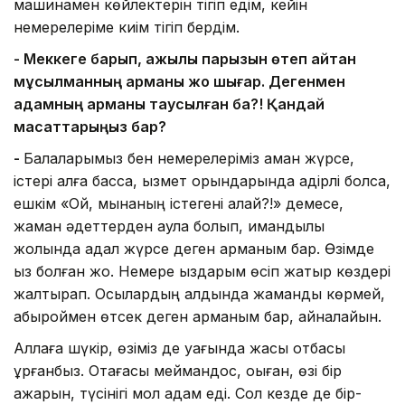
машинамен көйлектерін тігіп едім, кейін
немерелеріме киім тігіп бердім.
- Меккеге барып, қажылық парызын өтеп қайтқан
мұсылманның арманы жоқ шығар. Дегенмен
адамның арманы таусылған ба?! Қандай
мақсаттарыңыз бар?
-
Балаларымыз бен немерелеріміз аман жүрсе,
істері алға басса, қызмет орындарында қадірлі болса,
ешкім «Ой, мынаның істегені қалай?!» демесе,
жаман әдеттерден аулақ болып, имандылық
жолында адал жүрсе деген арманым бар. Өзімде
қыз болған жоқ. Немере қыздарым өсіп жатыр көздері
жалтырап. Осылардың алдында жамандық көрмей,
абыроймен өтсек деген арманым бар, айналайын.
Аллаға шүкір, өзіміз де уағында жақсы отбасы
құрғанбыз. Отағасы меймандос, оқыған, өзі бір
ақжарқын, түсінігі мол адам еді. Сол кезде де бір-