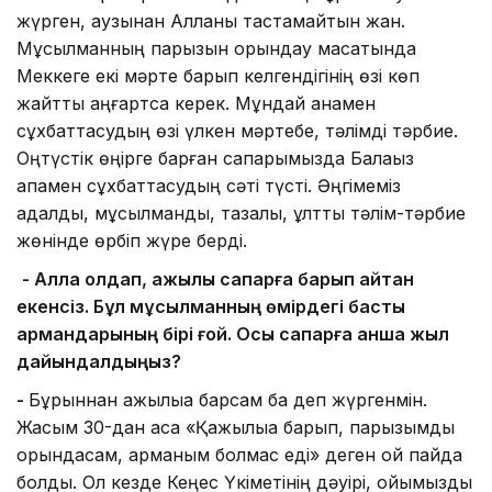
жүрген, аузынан Алланы тастамайтын жан.
Мұсылманның парызын орындау мақсатында
Меккеге екі мәрте барып келгендігінің өзі көп
жайтты аңғартса керек. Мұндай анамен
сұхбаттасудың өзі үлкен мәртебе, тәлімді тәрбие.
Оңтүстік өңірге барған сапарымызда Балақыз
апамен сұхбаттасудың сәті түсті. Әңгімеміз
адалдық, мұсылмандық, тазалық, ұлттық тәлім-тәрбие
жөнінде өрбіп жүре берді.
- Алла қолдап, қажылық сапарға барып қайтқан
екенсіз. Бұл мұсылманның өмірдегі басты
армандарының бірі ғой. Осы сапарға қанша жыл
дайындалдыңыз?
-
Бұрыннан қажылыққа барсам ба деп жүргенмін.
Жасым 30-дан аса «Қажылыққа барып, парызымды
орындасам, арманым болмас еді» деген ой пайда
болды. Ол кезде Кеңес Үкіметінің дәуірі, ойымызды