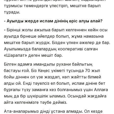
тұрмысы төмендерге үлестіріп, мешітке барып
тұрады.
- Ауылдық жерде ислам дінінің өріс алуы қалай?
-
Бірінші жолы қажылыққа барып келгеннен кейін осы
ауылда бірнеше әйелдер болып, жұма намазына
мешітке барып жүрдік. Бізден үлкен әжелер де бар.
Ауылымызда балалардың кооперативі салған
«Шарапат» деген мешіт бар.
Білген адамға имандылық рухани байлықтың
бастауы ғой. Біз Кеңес үкіметі тұсында 70 жыл
бойы діннен қол үзе жаздап, көп жайтты білмей
қалдық қой. Енді тәуелсіз ел болып, ислам дініне бет
бұрғалы түзу заманға кез болғанымыз үшін Аллаға
мың да бір шүкіршілік қыламыз. Осындай жағдайға
қайта келгенімізге тәубе дейміз.
Ата-аналарымыз дінді ұстана алмады. Ол кезде