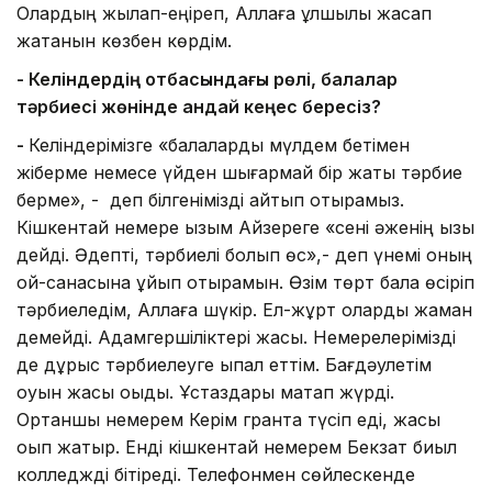
Олардың жылап-еңіреп, Аллаға құлшылық жасап
жатқанын көзбен көрдім.
- Келіндердің отбасындағы рөлі, балалар
тәрбиесі жөнінде қандай кеңес бересіз?
-
Келіндерімізге «балаларды мүлдем бетімен
жіберме немесе үйден шығармай бір жақты тәрбие
берме», - деп білгенімізді айтып отырамыз.
Кішкентай немере қызым Айзереге «сені әженің қызы
дейді. Әдепті, тәрбиелі болып өс»,- деп үнемі оның
ой-санасына құйып отырамын. Өзім төрт бала өсіріп
тәрбиеледім, Аллаға шүкір. Ел-жұрт оларды жаман
демейді. Адамгершіліктері жақсы. Немерелерімізді
де дұрыс тәрбиелеуге ықпал еттім. Бағдәулетім
оқуын жақсы оқыды. Ұстаздары мақтап жүрді.
Ортаншы немерем Керім грантқа түсіп еді, жақсы
оқып жатыр. Енді кішкентай немерем Бекзат биыл
колледжді бітіреді. Телефонмен сөйлескенде