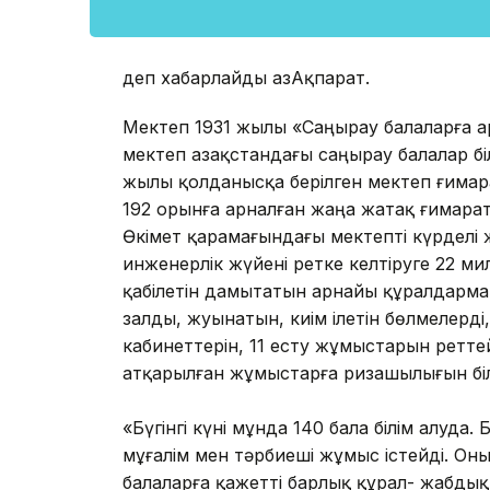
деп хабарлайды ҚазАқпарат.
Мектеп 1931 жылы «Саңырау балаларға а
мектеп Қазақстандағы саңырау балалар б
жылы қолданысқа берілген мектеп ғимар
192 орынға арналған жаңа жатақ ғимарат
Өкімет қарамағындағы мектепті күрделі 
инженерлік жүйені ретке келтіруге 22 мил
қабілетін дамытатын арнайы құралдарма
залды, жуынатын, киім ілетін бөлмелерді
кабинеттерін, 11 есту жұмыстарын ретте
атқарылған жұмыстарға ризашылығын біл
«Бүгінгі күні мұнда 140 бала білім алуда
мұғалім мен тәрбиеші жұмыс істейді. Оның
балаларға қажетті барлық құрал- жабдық