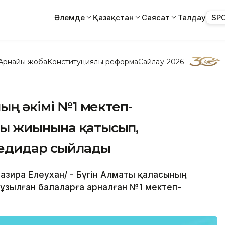
Әлемде
Қазақстан
Саясат
Талдау
SP
Арнайы жоба
Конституциялық реформа
Сайлау-2026
ның әкімі №1 мектеп-
ты жиынына қатысып,
ледидар сыйлады
/Назира Елеухан/ - Бүгін Алматы қаласының
 бұзылған балаларға арналған №1 мектеп-