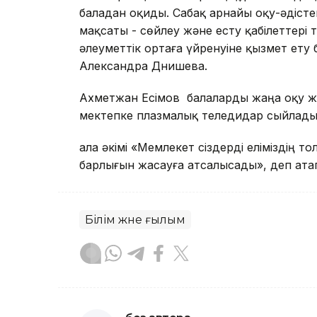
баладан оқиды. Сабақ арнайы оқу-әдісте
мақсаты - сөйлеу және есту қабілеттері
әлеуметтік ортаға үйренуіне қызмет ету 
Александра Днишева.
Ахметжан Есімов балаларды жаңа оқу жы
мектепке плазмалық теледидар сыйлады
Қала әкімі «Мемлекет сіздерді еліміздің
барлығын жасауға атсалысады», деп атап
Білім және ғылым