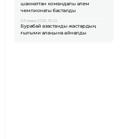
шахматтан командалық әлем
чемпионаты басталды
04 тамыз 2026, 19:23
Бурабай қазақстандық жастардың
ғылыми алаңына айналды