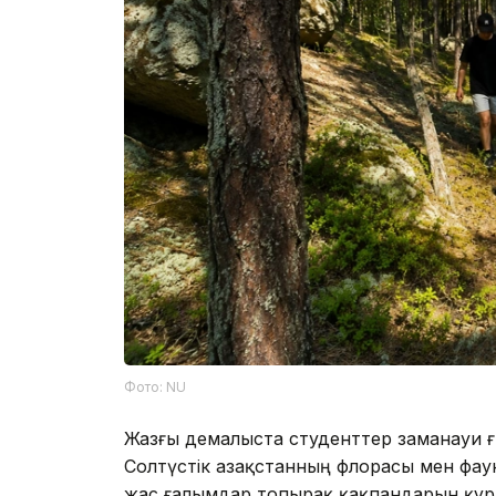
Фото: NU
Жазғы демалыста студенттер заманауи 
Солтүстік Қазақстанның флорасы мен фа
жас ғалымдар топырақ қақпандарын құры