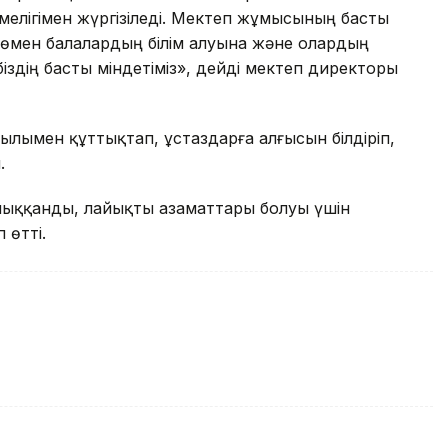
мелігімен жүргізіледі. Мектеп жұмысының басты
 төмен балалардың білім алуына және олардың
біздің басты міндетіміз», дейді мектеп директоры
лымен құттықтап, ұстаздарға алғысын білдіріп,
.
 толыққанды, лайықты азаматтары болуы үшін
 өтті.