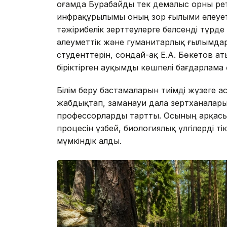
Қоғамда Бурабайды тек демалыс орны рет
инфрақұрылымы оның зор ғылыми әлеуеті
тәжірибелік зерттеулерге белсенді түр
әлеуметтік және гуманитарлық ғылымдар
студенттерін, сондай-ақ Е.А. Бөкетов а
біріктірген ауқымды көшпелі бағдарлама 
Білім беру бастамаларын тиімді жүзеге 
жабдықтап, заманауи дала зертханалар
профессорларды тартты. Осының арқас
процесін үзбей, биологиялық үлгілерді т
мүмкіндік алды.