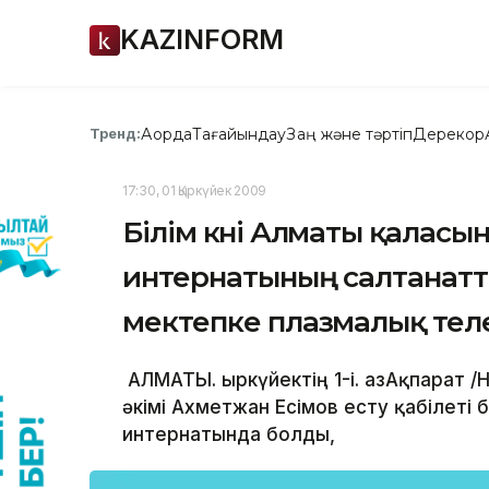
KAZINFORM
Ақорда
Тағайындау
Заң және тәртіп
Дерекқор
Тренд:
17:30, 01 Қыркүйек 2009
Білім күні Алматы қаласы
интернатының салтанат
мектепке плазмалық те
АЛМАТЫ. Қыркүйектің 1-і. ҚазАқпарат 
әкімі Ахметжан Есімов есту қабілеті
интернатында болды,