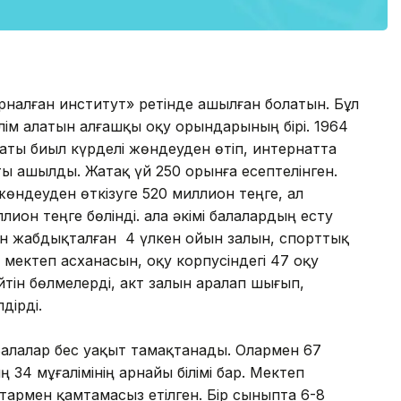
рналған институт» ретінде ашылған болатын. Бұл
ілім алатын алғашқы оқу орындарының бірі. 1964
аты биыл күрделі жөндеуден өтіп, интернатта
ы ашылды. Жатақ үй 250 орынға есептелінген.
жөндеуден өткізуге 520 миллион теңге, ал
лион теңге бөлінді. Қала әкімі балалардың есту
н жабдықталған 4 үлкен ойын залын, спорттық
, мектеп асханасын, оқу корпусіндегі 47 оқу
йтін бөлмелерді, акт залын аралап шығып,
дірді.
. Балалар бес уақыт тамақтанады. Олармен 67
 34 мұғалімінің арнайы білімі бар. Мектеп
тармен қамтамасыз етілген. Бір сыныпта 6-8