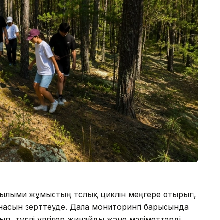
ғылыми жұмыстың толық циклін меңгере отырып,
унасын зерттеуде. Дала мониторингі барысында
п, түрлі үлгілер жинайды және мәліметтерді