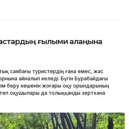
жастардың ғылыми алаңына
ық саябағы туристердің ғана емес, жас
орнына айналып келеді. Бүгін Бурабайдағы
ілім беру кешенін жоғары оқу орындарының
ктеп оқушылары да толыққанды зертхана