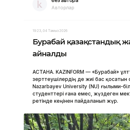
без автора
Авторлар
19:23, 04 Тамыз 2026
Бурабай қазақстандық 
айналды
АСТАНА. KAZINFORM — «Бурабай» ұлтт
зерттеушілердің де жиі бас қосатын 
Nazarbayev University (NU) ғылыми-б
студенттері ғана емес, жүздеген ме
ретінде кеңінен пайдаланып жүр.