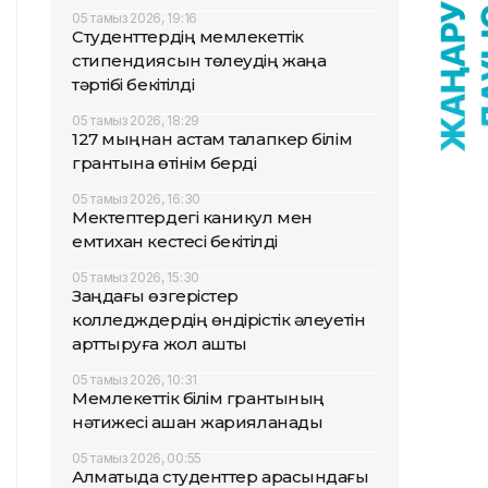
05 тамыз 2026, 19:16
Студенттердің мемлекеттік
стипендиясын төлеудің жаңа
тәртібі бекітілді
05 тамыз 2026, 18:29
127 мыңнан астам талапкер білім
грантына өтінім берді
05 тамыз 2026, 16:30
Мектептердегі каникул мен
емтихан кестесі бекітілді
05 тамыз 2026, 15:30
Заңдағы өзгерістер
колледждердің өндірістік әлеуетін
арттыруға жол ашты
05 тамыз 2026, 10:31
Мемлекеттік білім грантының
нәтижесі қашан жарияланады
05 тамыз 2026, 00:55
Алматыда студенттер арасындағы