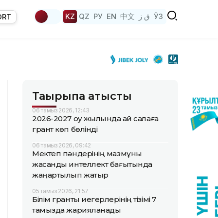
KZ
QZ
РУ
EN
中文
ق ز
ЎЗ
ORT
Тақырыпқа қатысты
06 тамыз 2026, 12:43
2026-2027 оқу жылында қай салаға
грант көп бөлінді
06 тамыз 2026, 09:42
Мектеп пәндерінің мазмұны
жасанды интеллект бағытында
жаңартылып жатыр
05 тамыз 2026, 21:57
Білім гранты иегерлерінің тізімі 7
тамызда жарияланады