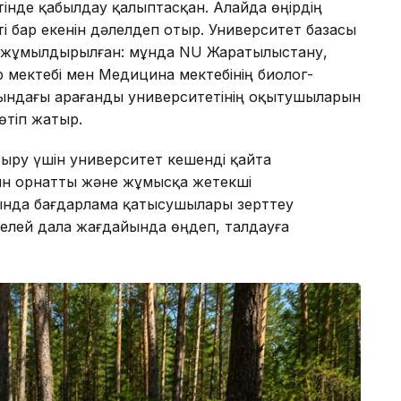
інде қабылдау қалыптасқан. Алайда өңірдің
 бар екенін дәлелдеп отыр. Университет базасы
де жұмылдырылған: мұнда NU Жаратылыстану,
 мектебі мен Медицина мектебінің биолог-
тындағы Қарағанды университетінің оқытушыларын
өтіп жатыр.
асыру үшін университет кешенді қайта
ын орнатты және жұмысқа жетекші
ында бағдарлама қатысушылары зерттеу
ікелей дала жағдайында өңдеп, талдауға