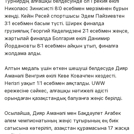
Турнирдің алғашқы белдесуінде ол Грекия өкілі
Николаос Зинисисті 8:0 есебімен мерзімінен бұрын
жеңді. Кейін Ресей спортшысы Эдем Пайзиевтен
3:1 есебімен басым түсті. Ширек финалда
грузиялық Георгий Кеделидзені 2:1 есебімен жеңсе,
жартылай финалда Болгария өкілі Данимир
Йордановты 8:1 есебімен айқын ұтып, финалға
жолдама алды.
Алтын медаль үшін өткен шешуші белдесуде Дияр
Аманәлі Венгрия өкілі Кеве Ковачпен кездесті.
Негізгі уақыт 1:1 есебімен аяқталды. UWW
ережесіне сәйкес, алғашқы нәтижелі әдісті
орындаған қазақстандық балуанға жеңіс берілді.
Осылайша, Дияр Аманәлі мен Бақдәулет Ағабек
әлем чемпионатының жеңіс тұғырының ең биік
сатысына көтеріліп, Қазақстан құрамасына 17 жасқа