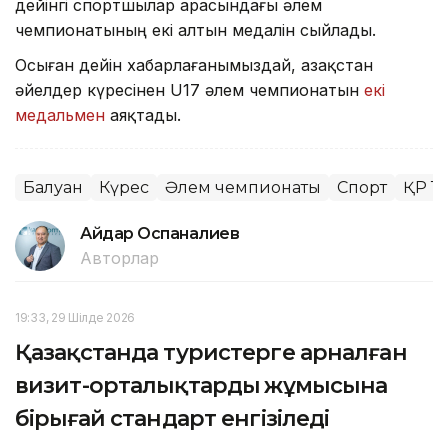
дейінгі спортшылар арасындағы әлем
чемпионатының екі алтын медалін сыйлады.
Осыған дейін хабарлағанымыздай, Қазақстан
әйелдер күресінен U17 әлем чемпионатын
екі
медальмен
аяқтады.
Балуан
Күрес
Әлем чемпионаты
Спорт
ҚР Т
Айдар Оспаналиев
Авторлар
19:33, 29 Шілде 2026
Қазақстанда туристерге арналған
визит-орталықтардың жұмысына
бірыңғай стандарт енгізіледі