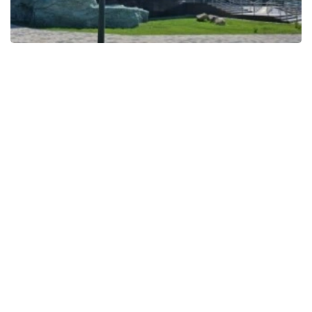
Фото: Kazinform
Кәсіпкерлік субъектілері ашатын визит-орталықтар
туристерге қажетті ақпарат пен қызмет көрсетіп,
туристік сервистің сапасын арттыруға, саяхат-
сапарлардың қауіпсіздігін қамтамасыз етуге және
заманауи туристік инфрақұрылымды дамытуға
ықпал етеді.
Еске сала кетейік, биыл визит-орталықтардың
мәртебесі заңнамалық тұрғыда туристерді
ақпараттандыруға және туристік қызмет
көрсетуге арналған туризм нысаны ретінде
бекітілді. Сонымен қатар оларды орналастыру,
салу, жаңғырту, жабдықтау, күтіп-ұстау және
пайдалану мәселелері заңнамалық деңгейде