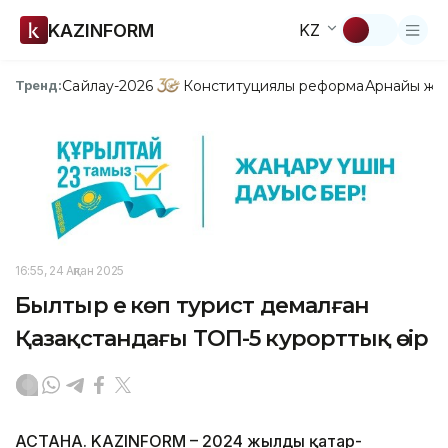
KAZINFORM
KZ
Сайлау-2026
Конституциялық реформа
Арнайы жо
Тренд:
16:55, 24 Ақпан 2025
Былтыр ең көп турист демалған
Қазақстандағы ТОП-5 курорттық өңір
АСТАНА. KAZINFORM – 2024 жылдың қаңтар-