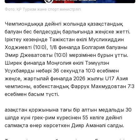
Фото: ҚР Туризм және спорт министрлігі
Чемпиондыққа дейінгі жолында қазақстандық
балуан бес белдесудің барлығында жеңіске жетті.
Іріктеу кезеңінде Тәжікстан өкілі Муслихиддин
Ходжиевті (10:0), 1/8 финалда Болгария балуаны
Эмир Джеватовты (10:0) мерзімінен бұрын ұтты.
Ширек финалда Моңғолия өкілі Тэмүүлэн
Усухбаярды небәрі 36 секундта 10:0 есебімен
жеңсе, жартылай финалда 2026 жылғы U17 Азия
чемпионы, өзбекстандық Фаррух Махмудовтан 7:3
есебімен басым түсті.
Қазақстан қоржынына тағы бір алтын медальды 30
шілде күні грек-рим күресінен 55 келіге дейінгі
салмақта өнер көрсеткен Дияр Аманәлі салды.