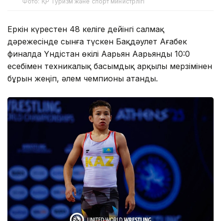
Фото: ҚР Туризм және спорт министрлігі
Еркін күрестен 48 келіге дейінгі салмақ
дәрежесінде сынға түскен Бақдәулет Ағабек
финалда Үндістан өкілі Аарьян Аарьянды 10:0
есебімен техникалық басымдық арқылы мерзімінен
бұрын жеңіп, әлем чемпионы атанды.