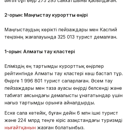
әйгілі бұл өңір 275 295 саяхатшыны қабылдаған.
2-орын: Маңғыстау курорттық өңірі
Маңғыстаудың көрікті пейзаждары мен Каспий
теңізінің жағалауында 325 013 турист демалған.
1-орын: Алматы тау кластері
Еліміздің ең тартымды курорттық өңірлер
рейтингінде Алматы тау кластері көш бастап тұр.
Өңірге 1 996 801 турист сапарлаған. Әсем тау
пейзаждары мен таза ауасы өңірді белсенді және
табиғат аясындағы демалысты ұнататындар үшін
нағыз тартымды орынға айналдырды.
Еске сала кетейік, бұған дейін 6 млн ішкі турист
және 224 млрд теңге кіріс Қазақстандағы туризмді
нығайтқанын
жазған болатынбыз.