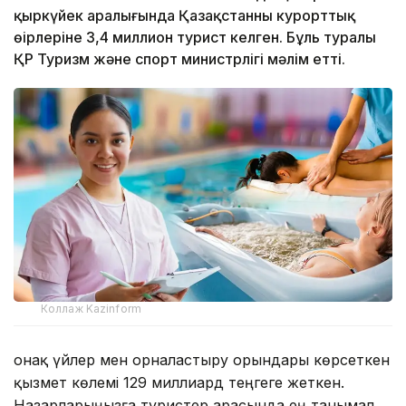
қыркүйек аралығында Қазақстанның курорттық
өңірлеріне 3,4 миллион турист келген. Бұль туралы
ҚР Туризм және спорт министрлігі мәлім етті.
Коллаж Kazinform
Қонақ үйлер мен орналастыру орындары көрсеткен
қызмет көлемі 129 миллиард теңгеге жеткен.
Назарларыңызға туристер арасында ең танымал