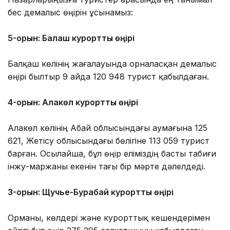
бес демалыс өңірін ұсынамыз:
5-орын: Балқаш курорттық өңірі
Балқаш көлінің жағалауында орналасқан демалыс
өңірі былтыр 9 айда 120 948 турист қабылдаған.
4-орын: Алакөл курорттық өңірі
Алакөл көлінің Абай облысындағы аумағына 125
621, Жетісу облысындағы бөлігіне 113 059 турист
барған. Осылайша, бұл өңір еліміздің басты табиғи
інжу-маржаны екенін тағы бір мәрте дәлелдеді.
3-орын: Щучье-Бурабай курорттық өңірі
Орманы, көлдері және курорттық кешендерімен