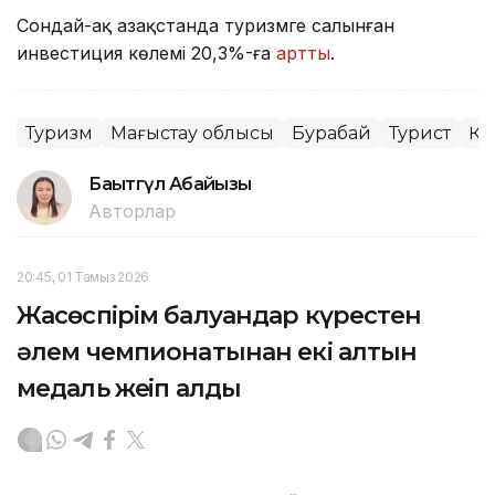
Сондай-ақ Қазақстанда туризмге салынған
инвестиция көлемі 20,3%-ға
артты
.
Туризм
Маңғыстау облысы
Бурабай
Турист
ҚР
Бақытгүл Абайқызы
Авторлар
20:45, 01 Тамыз 2026
Жасөспірім балуандар күрестен
әлем чемпионатынан екі алтын
медаль жеңіп алды