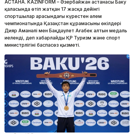
АСТАНА. KAZINFORM – Әзербайжан астанасы Баку
қаласында өтіп жатқан 17 жасқа дейінгі
спортшылар арасындағы күрестен әлем
чемпионатында Қазақстан құрамасының өкілдері
Дияр Аманәлі мен Бақдәулет Ағабек алтын медаль
иеленді, деп хабарлайды ҚР Туризм және спорт
министрлігінің баспасөз қызметі.