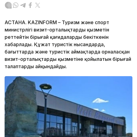
АСТАНА. KAZINFORM – Туризм және спорт
министрлігі визит-орталықтардың қызметін
реттейтін бірыңғай қағидаларды бекіткенін
хабарлады. Құжат туристік нысандарда,
бағыттарда және туристік аймақтарда орналасқан
визит-орталықтардың қызметіне қойылатын бірыңғай
талаптарды айқындайды.