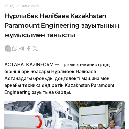
17:02, 07 Тамыз 2026
Нұрлыбек Нәлібаев Kazakhstan
Paramount Engineering зауытының
жұмысымен танысты
АСТАНА. KAZINFORM — Премьер-министрдің
бірінші орынбасары Нұрлыбек Нәлібаев
Астанадағы броньды дөңгелекті машина мен
арнайы техника өндіретін Kazakhstan Paramount
Engineering зауытына барды.