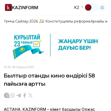
KAZINFORM
KZ
Сайлау-2026
Конституциялық реформа
Арнайы жо
Тренд:
10:18, 18 Наурыз 2025
Былтыр отандық кино өндірісі 58
пайызға артты
АСТАНА. KAZINFORM – Үкімет басшысы Олжас