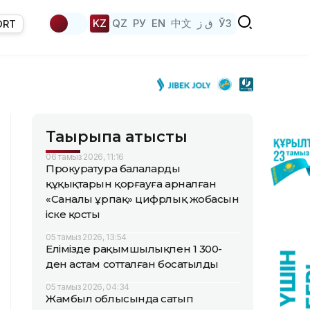
KZ
QZ
РУ
EN
中文
ق ز
ЎЗ
ORT
Тақырыпқа қатысты
06 тамыз 2026, 11:16
Прокуратура балалардың
құқықтарын қорғауға арналған
«Саналы ұрпақ» цифрлық жобасын
іске қосты
05 тамыз 2026, 13:54
Елімізде рақымшылықпен 1 300-
ден астам сотталған босатылды
05 тамыз 2026, 04:34
Жамбыл облысында сатып