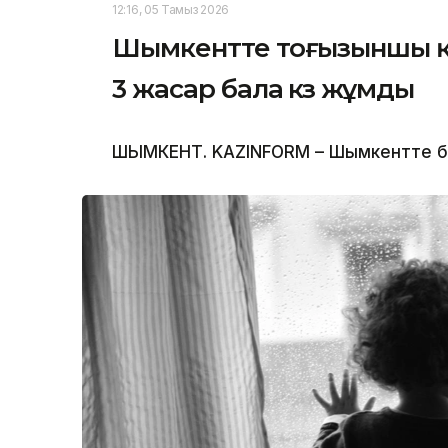
12:16, 05 Тамыз 2026
Шымкентте тоғызыншы қа
3 жасар бала көз жұмды
ШЫМКЕНТ. KAZINFORM – Шымкентте бүлд