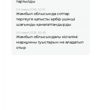
тартылды
04 тамыз 2026, 02:01
Жамбыл облысында соттар
тергеуге қатысты әрбір үшінші
шағымды қанағаттандырды
04 тамыз 2026, 00:45
Жамбыл облысындағы кісі өлімі:
марқұмның туыстарын не алаңдатып
отыр