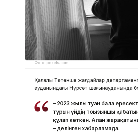
Фото: pexels.com
Қалалық Төтенше жағдайлар департаментін
ауданындағы Нұрсәт шағынауданында бо
– 2023 жылы туған бала ересек
тұрғын үйдің тоғызыншы қабаты
құлап кеткен. Алған жарақатын
– делінген хабарламада.