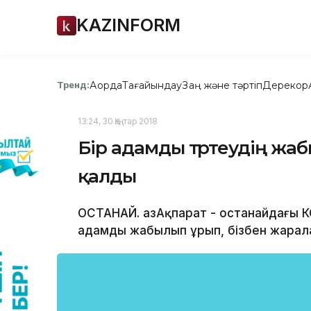
KAZINFORM
Ақорда
Тағайындау
Заң және тәртіп
Дерекқор
Тренд:
13:24, 30 Қаңтар 2018
Бір адамды төртеудің жаб
қалды
ҚОСТАНАЙ. ҚазАқпарат - Қостанайдағы
адамды жабылып ұрып, бізбен жарала