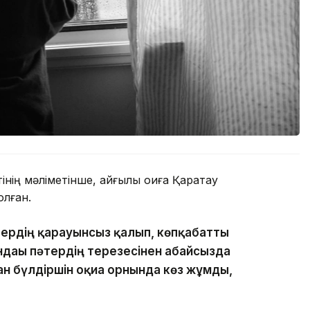
ің мәліметінше, қайғылы оқиға Қаратау
лған.
тердің қарауынсыз қалып, көпқабатты
ндағы пәтердің терезесінен абайсызда
ан бүлдіршін оқиға орнында көз жұмды,