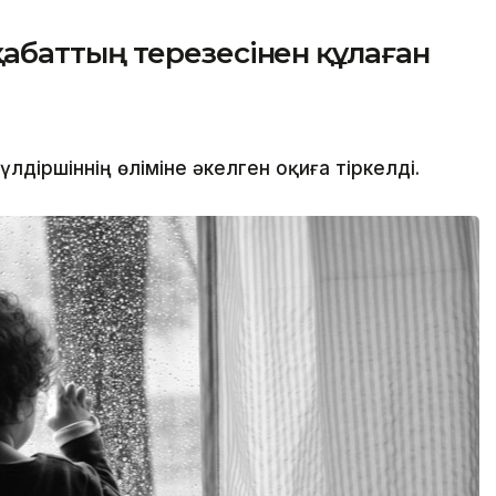
баттың терезесінен құлаған
іршіннің өліміне әкелген оқиға тіркелді.