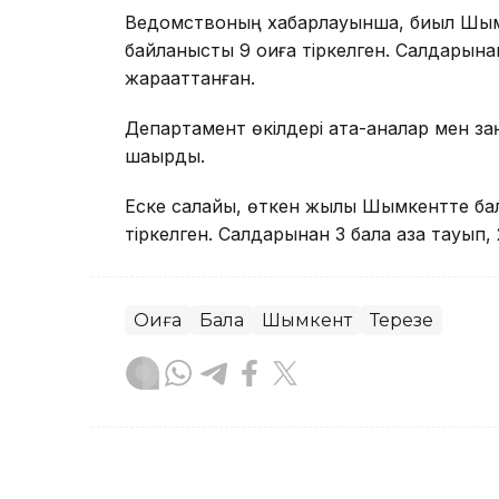
Ведомствоның хабарлауынша, биыл Шымк
байланысты 9 оқиға тіркелген. Салдарына
жарақаттанған.
Департамент өкілдері ата-аналар мен за
шақырды.
Еске салайық, өткен жылы Шымкентте бал
тіркелген. Салдарынан 3 бала қаза тауып, 
Оқиға
Бала
Шымкент
Терезе
Сәбит Тастанбек