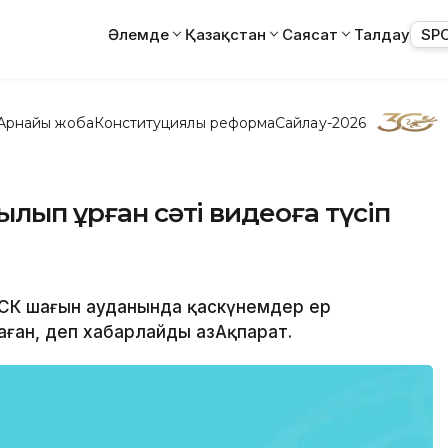
Әлемде
Қазақстан
Саясат
Талдау
SP
Арнайы жоба
Конституциялық реформа
Сайлау-2026
ылып ұрған сәті видеоға түсіп
 КСК шағын ауданында қаскүнемдер ер
ған, деп хабарлайды ҚазАқпарат.