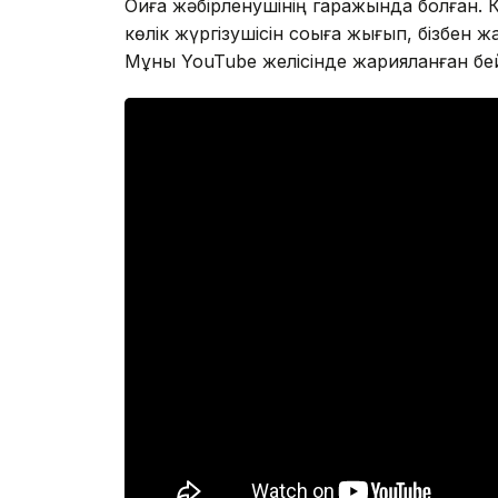
Оқиға жәбірленушінің гаражында болған. 
көлік жүргізушісін соққыға жығып, бізбен 
Мұны YouTube желісінде жарияланған бе