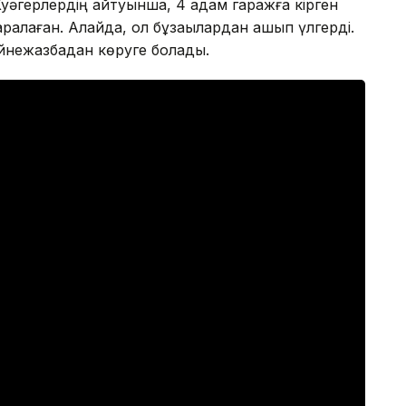
Куәгерлердің айтуынша, 4 адам гаражға кірген
жаралаған. Алайда, ол бұзақылардан қашып үлгерді.
йнежазбадан көруге болады.