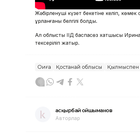
Жәбірленуші күзет бекетіне келіп, көмек 
ұрланғаны белгілі болды.
Ал облыстық ІІД баспасөз хатшысы Ирин
тексеріліп жатыр.
Оқиға
Қостанай облысы
Қылмыспен 
Қасқырбай Қойшыманов
Авторлар