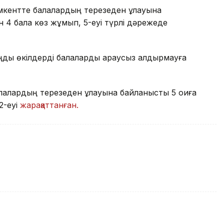
ентте балалардың терезеден құлауына
н 4 бала көз жұмып, 5-еуі түрлі дәрежеде
ңды өкілдерді балаларды қараусыз қалдырмауға
алардың терезеден құлауына байланысты 5 оқиға
2-еуі
жарақаттанған.