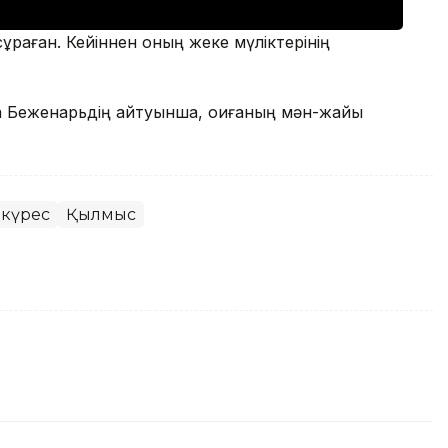
сұраған. Кейіннен оның жеке мүліктерінің
а Беженарьдің айтуынша, оқиғаның мән-жайы
күрес
Қылмыс