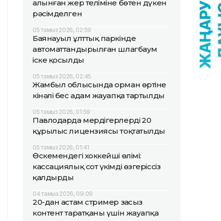
алынған жер теліміне бөтен дүкен
рәсімделген
05 тамыз 2026, 02:59
Баянауыл ұлттық паркінде
автоматтандырылған шлагбаум
іске қосылды
05 тамыз 2026, 02:45
Жамбыл облысында орман өртіне
кінәлі бес адам жауапқа тартылды
05 тамыз 2026, 01:59
Павлодарда мердігерлердің 20
құрылыс лицензиясы тоқтатылды
05 тамыз 2026, 01:41
Өскемендегі хоккейші өлімі:
кассациялық сот үкімді өзгеріссіз
қалдырды
04 тамыз 2026, 09:09
20-дан астам стример заңсыз
контент таратқаны үшін жауапқа