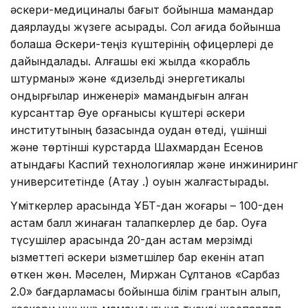
әскери-медициналық бағыт бойынша мамандар
даярлауды жүзеге асырады. Сол қағида бойынша
болашақ Әскери-теңіз күштерінің офицерлері де
дайындалады. Алғашқы екі жылда «корабль
штурманы» және «дизельді энергетикалық
қондырғылар инженері» мамандығын алған
курсанттар Әуе қорғанысы күштері әскери
институтының базасында оқудан өтеді, үшінші
және төртінші курстарда Шахмардан Есенов
атындағы Каспий технологиялар және инжиниринг
университетінде (Ақтау қ.) оқуын жалғастырады.
Үміткерлер арасында ҰБТ-дан жоғары – 100-ден
астам балл жинаған талапкерлер де бар. Оқуға
түсушілер арасында 20-дан астам мерзімді
қызметтегі әскери қызметшілер бар екенін атап
өткен жөн. Мәселен, Миржан Сұлтанов «Сарбаз
2.0» бағдарламасы бойынша білім грантын алып,