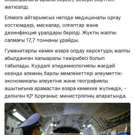
жеткізілді.
Елімізге қайтарымсыз негізде медициналық қорғау
костюмдері, маскалар, қолғаптар және
дезинфекция құралдары берілді. Жүктің жалпы
салмағы 17,7 тоннаны құрайды.
Гуманитарлық көмек өзара қолдау көрсетудің жалпы
қабылданған халықаралық тәжірибесі болып
табылады. Күрделі эпидемиологиялық жағдай
кезінде әлемнің барлық мемлекеттері әлеуметтік-
экономикалық әлеуетіне және географиялық
қашықтығына қарамастан өзара көмекке жүгінеді», -
делінген ҚР Қорғаныс министрлігінің ақпаратында.