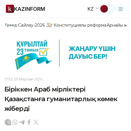
KAZINFORM
KZ
Сайлау-2026
Конституциялық реформа
Арнайы жо
Тренд:
21:52, 29 Маусым 2020
Біріккен Араб Әмірліктері
Қазақстанға гуманитарлық көмек
жіберді