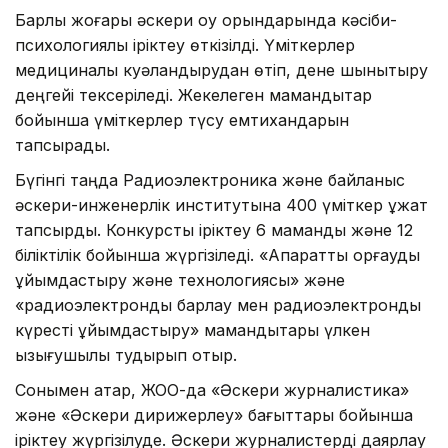
Барлық жоғары әскери оқу орындарында кәсіби-
психологиялық іріктеу өткізілді. Үміткерлер
медициналық куәландырудан өтіп, дене шынықтыру
деңгейі тексеріледі. Жекелеген мамандықтар
бойынша үміткерлер түсу емтихандарын
тапсырады.
Бүгінгі таңда Радиоэлектроника және байланыс
әскери-инженерлік институтына 400 үміткер құжат
тапсырды. Конкурстық іріктеу 6 мамандық және 12
біліктілік бойынша жүргізіледі. «Ақпаратты қорғауды
ұйымдастыру және технологиясы» және
«радиоэлектрондық барлау мен радиоэлектрондық
күресті ұйымдастыру» мамандықтары үлкен
қызығушылық тудырып отыр.
Сонымен қатар, ЖОО-да «Әскери журналистика»
және «Әскери дирижерлеу» бағыттары бойынша
іріктеу жүргізілуде. Әскери журналистерді даярлау