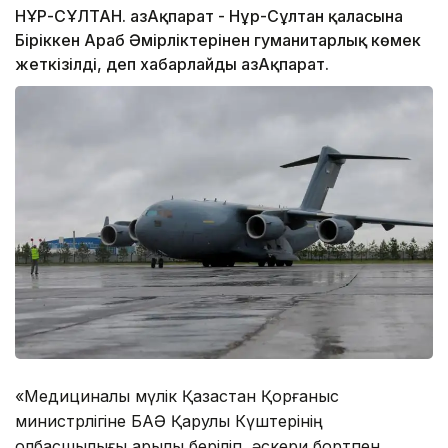
НҰР-СҰЛТАН. ҚазАқпарат - Нұр-Сұлтан қаласына
Біріккен Араб Әмірліктерінен гуманитарлық көмек
жеткізілді, деп хабарлайды ҚазАқпарат.
«Медициналық мүлік Қазақстан Қорғаныс
министрлігіне БАӘ Қарулы Күштерінің
қолбасшылығы арқылы беріліп, әскери бортпен