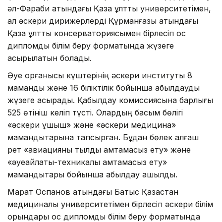
әл-Фараби атындағы Қазақ ұлттық университетімен,
ал әскери дирижерлерді Құрманғазы атындағы
Қазақ ұлттық консерваториясымен бірлесіп қос
дипломдық білім беру форматында жүзеге
асырылатын болады.
Әуе қорғанысы күштерінің әскери институты 8
мамандық және 16 біліктілік бойынша қабылдауды
жүзеге асырады. Қабылдау комиссиясына барлығы
525 өтініш келіп түсті. Олардың басым бөлігі
«әскери ұшқыш» және «әскери медицина»
мамандықтарына тапсырған. Бұдан бөлек алғаш
рет «авиацияны тылдық қамтамасыз ету» және
«әуеайлақтық-техникалық қамтамасыз ету»
мамандықтары бойынша қабылдау ашылды.
Марат Оспанов атындағы Батыс Қазақстан
медициналық университетімен бірлесіп әскери білім
орындары қос дипломды білім беру форматында