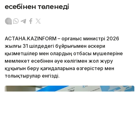
есебінен төленеді
АСТАНА.KAZINFORM – Қорғаныс министрі 2026
жылғы 31 шілдедегі бұйрығымен әскери
қызметшілер мен олардың отбасы мүшелеріне
мемлекет есебінен әуе көлігімен жол жүру
құқығын беру қағидаларына өзгерістер мен
толықтырулар енгізді.