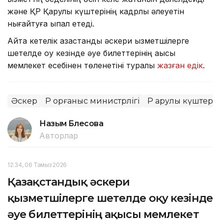
және ҚР Қарулы күштерінің кадрлық әлеуетін
нығайтуға ықпал етеді.
Айта кетелік қазақстандық әскери қызметшілерге
шетелде оқу кезінде әуе билеттерінің ақысы
мемлекет есебінен төленетіні туралы
жазған едік
.
Әскер
ҚР Қорғаныс министрлігі
ҚР Қарулы күштері
Назым Бөлесова
Авторлар
12:34, 06 Тамыз 2026
Қазақстандық әскери
қызметшілерге шетелде оқу кезінде
әуе билеттерінің ақысы мемлекет