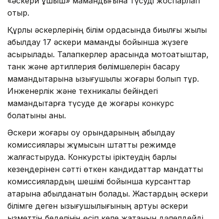
«әскери ұшқыш» мамандығына түсуді жоспарлап
отыр.
Құрлық әскерлерінің білім ордасында биылғы жылы
қабылдау 17 әскери мамандық бойынша жүзеге
асырылады. Талапкерлер арасында мотоатқыштар,
танк және артиллерия бөлімшелерін басқару
мамандықтарына қызығушылық жоғары болып тұр.
Инженерлік және техникалық бейіндегі
мамандықтарға түсуде де жоғары конкурс
болатыны анық.
Әскери жоғары оқу орындарының қабылдау
комиссиялары жұмысын штаттық режимде
жалғастыруда. Конкурстық іріктеудің барлық
кезеңдерінен сәтті өткен кандидаттар мандаттық
комиссиялардың шешімі бойынша курсанттар
қатарына қабылданатын болады. Жастардың әскери
білімге деген қызығушылығының артуы әскери
қызметтің беделінің өсіп келе жатқанын дәлелдейді