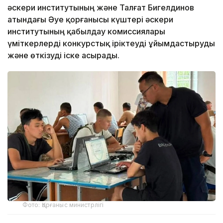
әскери институтының және Талғат Бигелдинов
атындағы Әуе қорғанысы күштері әскери
институтының қабылдау комиссиялары
үміткерлерді конкурстық іріктеуді ұйымдастыруды
және өткізуді іске асырады.
Фото: Қорғаныс министрлігі