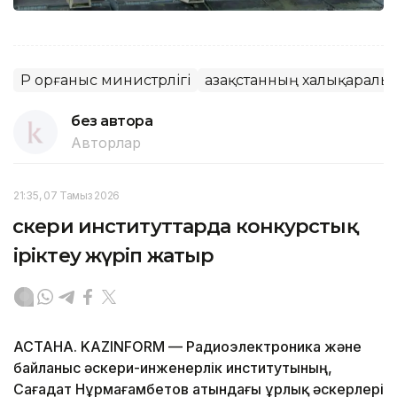
ҚР Қорғаныс министрлігі
Қазақстанның халықаралық
без автора
Авторлар
21:35, 07 Тамыз 2026
Әскери институттарда конкурстық
іріктеу жүріп жатыр
АСТАНА. KAZINFORM — Радиоэлектроника және
байланыс әскери-инженерлік институтының,
Сағадат Нұрмағамбетов атындағы Құрлық әскерлері