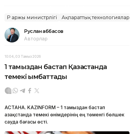
ҚР Қаржы министрлігі
Ақпараттық технологиялар
Руслан Ғаббасов
Авторлар
10:04, 03 Тамыз 2026
1 тамыздан бастап Қазақстанда
темекі қымбаттады
АСТАНА. KAZINFORM – 1 тамыздан бастап
Қазақстанда темекі өнімдерінің ең төменгі бөлшек
сауда бағасы өсті.