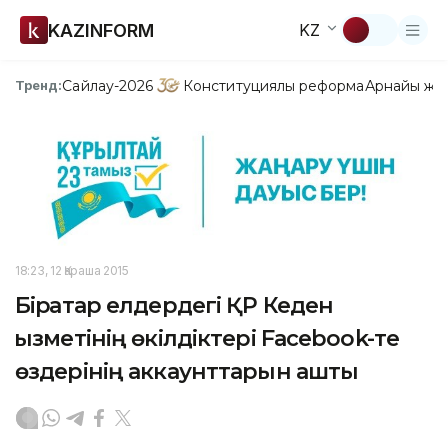
KAZINFORM
KZ
Сайлау-2026
Конституциялық реформа
Арнайы жо
Тренд:
18:23, 12 Қараша 2015
Бірқатар елдердегі ҚР Кеден
қызметінің өкілдіктері Facebook-те
өздерінің аккаунттарын ашты