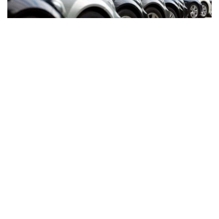
Фото: Business Media
Премьер-министр еліміздің аумағына көлік
құралдарын заңсыз әкелу фактілері әлі де тіркеліп
жатқанын атап өтті. Мұндай көліктердің басым
бөлігі техникалық және экологиялық талаптарға сай
келмейді.
— Бұл, соның ішінде кедендік заңнама
нормаларын құқықтық қолдану
тәжірибесіндегі олқылықтарға