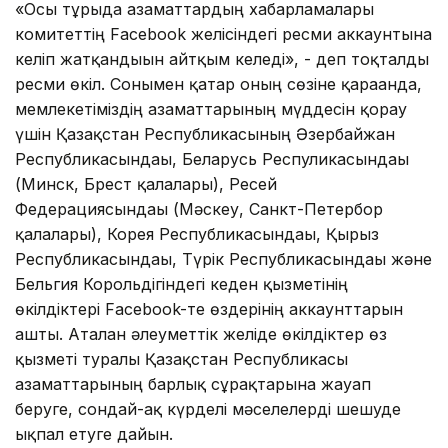
«Осы тұрғыда азаматтардың хабарламалары
комитеттің Facebook желісіндегі ресми аккаунтына
келіп жатқандығын айтқым келеді», - деп тоқталды
ресми өкіл. Сонымен қатар оның сөзіне қарағанда,
мемлекетіміздің азаматтарының мүддесін қорғау
үшін Қазақстан Республикасының Әзербайжан
Республикасындағы, Беларусь Респуликасындағы
(Минск, Брест қалалары), Ресей
Федерациясындағы (Мәскеу, Санкт-Петербор
қалалары), Корея Республикасындағы, Қырғыз
Республикасындағы, Түрік Республикасындағы және
Бельгия Корольдігіндегі кеден қызметінің
өкілдіктері Facebook-те өздерінің аккаунттарын
ашты. Аталған әлеуметтік желіде өкілдіктер өз
қызметі туралы Қазақстан Республикасы
азаматтарының барлық сұрақтарына жауап
беруге, сондай-ақ күрделі мәселелерді шешуде
ықпал етуге дайын.