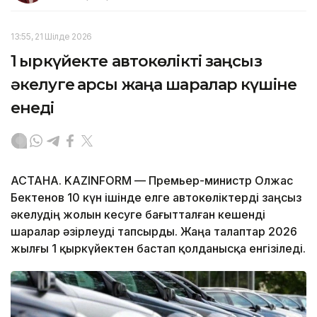
13:55, 21 Шілде 2026
1 қыркүйекте автокөлікті заңсыз
әкелуге қарсы жаңа шаралар күшіне
енеді
АСТАНА. KAZINFORM — Премьер-министр Олжас
Бектенов 10 күн ішінде елге автокөліктерді заңсыз
әкелудің жолын кесуге бағытталған кешенді
шаралар әзірлеуді тапсырды. Жаңа талаптар 2026
жылғы 1 қыркүйектен бастап қолданысқа енгізіледі.