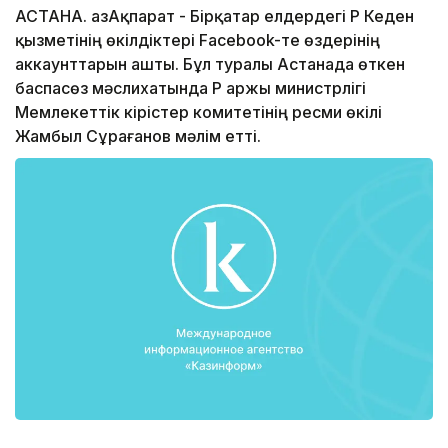
АСТАНА. ҚазАқпарат - Бірқатар елдердегі ҚР Кеден
қызметінің өкілдіктері Facebook-те өздерінің
аккаунттарын ашты. Бұл туралы Астанада өткен
баспасөз мәслихатында ҚР Қаржы министрлігі
Мемлекеттік кірістер комитетінің ресми өкілі
Жамбыл Сұрағанов мәлім етті.