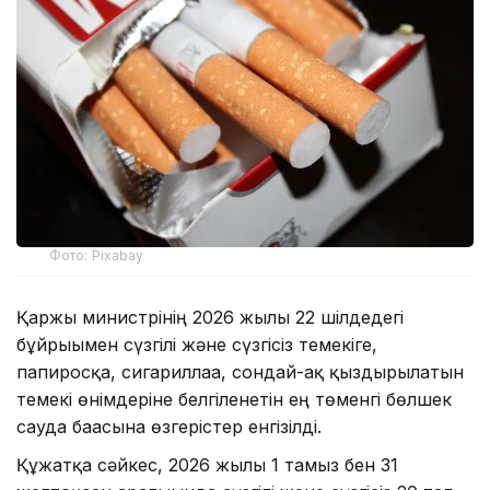
Фото: Pixabay
Қаржы министрінің 2026 жылғы 22 шілдедегі
бұйрығымен сүзгілі және сүзгісіз темекіге,
папиросқа, сигариллаға, сондай-ақ қыздырылатын
темекі өнімдеріне белгіленетін ең төменгі бөлшек
сауда бағасына өзгерістер енгізілді.
Құжатқа сәйкес, 2026 жылғы 1 тамыз бен 31