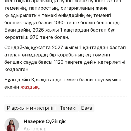
желтоқсан аралығында сүзгілі және сүзгісіз 20 тал
темекінің, папиростың, сигарилланың және
қыздырылатын темекі өнімдерінің ең төменгі
бөлшек сауда бағасы 1060 теңге болып белгіленді.
Бұған дейін, 2026 жылғы 1 қаңтардан бастап бұл
көрсеткіш 970 теңге болған.
Сондай-ақ құжатта 2027 жылғы 1 қаңтардан бастап
аталған өнімдердің бір қорабының ең төменгі
бөлшек сауда бағасы 1120 теңгеге дейін көтерілетіні
көзделген.
Бұған дейін Қазақстанда темекі бағасы өсуі мүмкін
екенін
жаздық
.
ҚР Қаржы министрлігі
Темекі
Баға
Назерке Сүйіндік
Авторлар