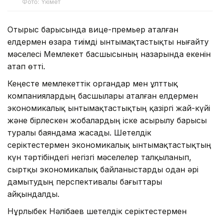
Фото: Үкімет
Отырыс барысында вице-премьер аталған
елдермен өзара тиімді ынтымақтастықты нығайту
мәселесі Мемлекет басшысының назарында екенін
атап өтті.
Кеңесте мемлекеттік органдар мен ұлттық
компаниялардың басшылары аталған елдермен
экономикалық ынтымақтастықтың қазіргі жай-күйі
және бірлескен жобалардың іске асырылу барысы
туралы баяндама жасады. Шетелдік
серіктестермен экономикалық ынтымақтастықтың
күн тәртібіндегі негізгі мәселелер талқыланып,
сыртқы экономикалық байланыстарды одан әрі
дамытудың перспективалы бағыттары
айқындалды.
Нұрлыбек Нәлібаев шетелдік серіктестермен