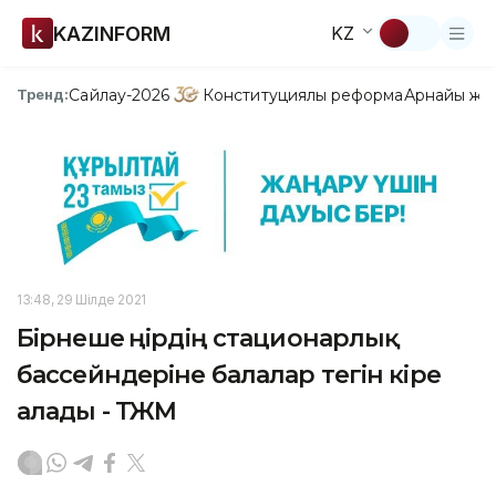
KAZINFORM
KZ
Сайлау-2026
Конституциялық реформа
Арнайы жо
Тренд:
13:48, 29 Шілде 2021
Бірнеше өңірдің стационарлық
бассейндеріне балалар тегін кіре
алады - ТЖМ