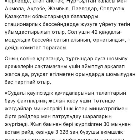
«Өңірлерде, атап айстақ, Нұр-Сұлтан қаласы мен
Ақмола, Ақтөбе, Жамбыл, Павлодар, Солтүстік
Қазақстан облыстарында балаларды
стационарлық бассейндерде жүзуге үйрету тегін
ұйымдастырылып отыр. Сол үшін 42 қаңқалы-
модульдік бассейн сатып алынып, орнатылды», -
дейді комитет төрағасы.
Оның сөзіне қарағанда, тұрғындар суға шомылу
ережелерін сақтамағаны үшін айыппұл арқалап
жатса да, рұқсат етілмеген орындарда шомылудан
бас тартпай отыр.
«Судағы қауіпсіздік қағидаларының талаптарын
бұзу фактілерінің жолын кесу үшін Төтенше
жағдайлар министрлігі Ішкі істер министрлігімен
бірге рейдтер мен патрульдеу шараларын
жүргізеді. Жыл баынан бері жүргізілген 30 мыңнан
астам рейд кезінде 3 328 заң бұзушы әкімшілік
жауапқа тартылды», - дейді комитет төрағасы.