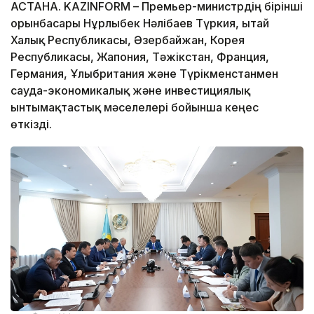
АСТАНА. KAZINFORM – Премьер-министрдің бірінші
орынбасары Нұрлыбек Нәлібаев Түркия, Қытай
Халық Республикасы, Әзербайжан, Корея
Республикасы, Жапония, Тәжікстан, Франция,
Германия, Ұлыбритания және Түрікменстанмен
сауда-экономикалық және инвестициялық
ынтымақтастық мәселелері бойынша кеңес
өткізді.