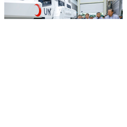
Фото: Солтан Жексенбеков/ Kazinform
Кәсіпорында Arlan және Alan-2 броньдалған
дөңгелекті машиналары, Barys жауынгерлік
броньды көлігінің 4×4, 6×6 және 8×8 өлшеміндегі
модельдері, сондай-ақ, жүзетін әрі дөңгелекті
Terrex-Barys-A 8×8 платформасы шығарылады.