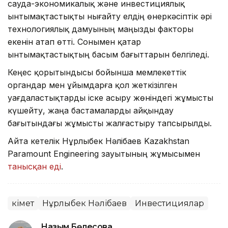
сауда-экономикалық және инвестициялық
ынтымақтастықты нығайту елдің өнеркәсіптік әрі
технологиялық дамуының маңызды факторы
екенін атап өтті. Сонымен қатар
ынтымақтастықтың басым бағыттарын белгіледі.
Кеңес қорытындысы бойынша мемлекеттік
органдар мен ұйымдарға қол жеткізілген
уағдаластықтарды іске асыру жөніндегі жұмысты
күшейту, жаңа бастамаларды айқындау
бағытындағы жұмысты жалғастыру тапсырылды.
Айта кетелік Нұрлыбек Нәлібаев Kazakhstan
Paramount Engineering зауытының жұмысымен
танысқан еді
.
Үкімет
Нұрлыбек Нәлібаев
Инвестициялар
Назым Бөлесова