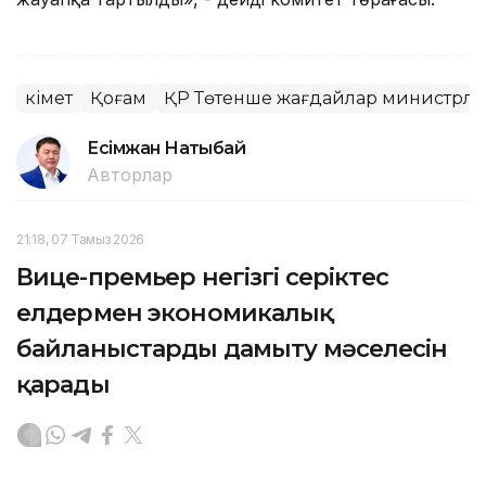
Үкімет
Қоғам
ҚР Төтенше жағдайлар министрліг
Есімжан Нақтыбай
Авторлар
21:18, 07 Тамыз 2026
Вице-премьер негізгі серіктес
елдермен экономикалық
байланыстарды дамыту мәселесін
қарады