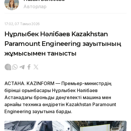
Авторлар
17:02, 07 Тамыз 2026
Нұрлыбек Нәлібаев Kazakhstan
Paramount Engineering зауытының
жұмысымен танысты
АСТАНА. KAZINFORM — Премьер-министрдің
бірінші орынбасары Нұрлыбек Нәлібаев
Астанадағы броньды дөңгелекті машина мен
арнайы техника өндіретін Kazakhstan Paramount
Engineering зауытына барды.