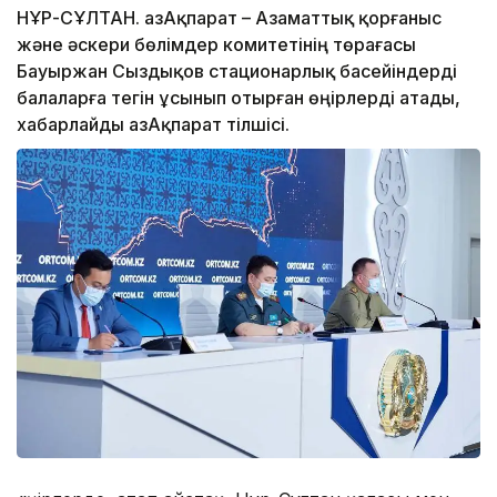
НҰР-СҰЛТАН. ҚазАқпарат – Азаматтық қорғаныс
және әскери бөлімдер комитетінің төрағасы
Бауыржан Сыздықов стационарлық басейіндерді
балаларға тегін ұсынып отырған өңірлерді атады,
хабарлайды ҚазАқпарат тілшісі.