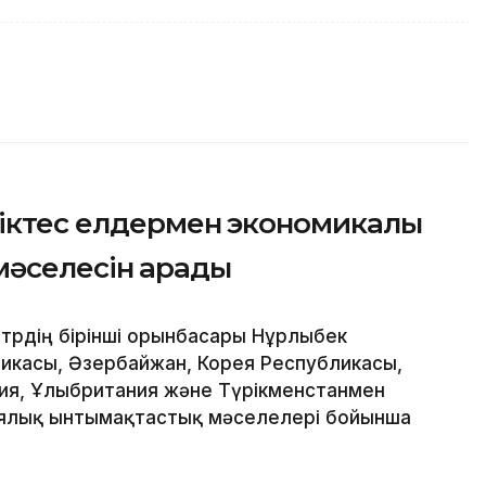
ріктес елдермен экономикалық
әселесін қарады
трдің бірінші орынбасары Нұрлыбек
ликасы, Әзербайжан, Корея Республикасы,
ния, Ұлыбритания және Түрікменстанмен
иялық ынтымақтастық мәселелері бойынша