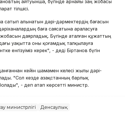
тановтың айтуынша, бүгінде арнайы заң жобасы
рат тілшісі.
сына сатып алынатын дәрі-дәрмектердің бағасын
дәріxаналардың баға саясатына араласуға
 жобасын даярладық. Бүгінде аталған құжаттың
ағы уақытта оны қоғамдық талқылауға
е енгізуіміз керек", - деді Біртанов бүгін
данғаннан кейін шамамен келесі жылы дәрі-
олады. "Сол кезде Қазақстанның барлық
олады", - деп атап көрсетті министр.
ау министрлігі
Денсаулық