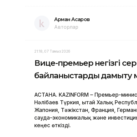
Арман Асқаров
Авторлар
21:18, 07 Тамыз 2026
Вице-премьер негізгі се
байланыстарды дамыту м
АСТАНА. KAZINFORM – Премьер-минис
Нәлібаев Түркия, Қытай Халық Респуб
Жапония, Тәжікстан, Франция, Герма
сауда-экономикалық және инвестиц
кеңес өткізді.