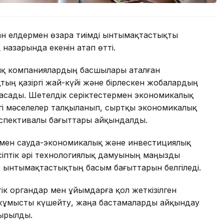
н елдермен өзара тиімді ынтымақтастықты
назарында екенін атап өтті.
тық компаниялардың басшылары аталған
ң қазіргі жай-күйі және бірлескен жобалардың
асады. Шетелдік серіктестермен экономикалық
згі мәселелер талқыланып, сыртқы экономикалық
спективалы бағыттары айқындалды.
ермен сауда-экономикалық және инвестициялық
іптік әрі технологиялық дамуының маңызды
р ынтымақтастықтың басым бағыттарын белгіледі.
 органдар мен ұйымдарға қол жеткізілген
 жұмысты күшейту, жаңа бастамаларды айқындау
сырылды.