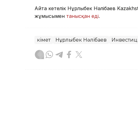
Айта кетелік Нұрлыбек Нәлібаев Kazakhs
жұмысымен
танысқан еді
.
Үкімет
Нұрлыбек Нәлібаев
Инвестиц
Назым Бөлесова
Авторлар
17:02, 07 Тамыз 2026
Нұрлыбек Нәлібаев Kazak