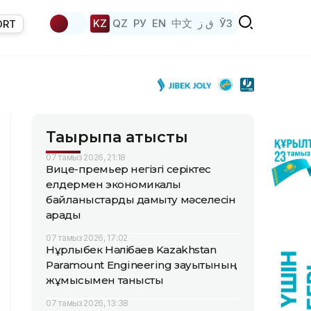
KZ
QZ
РУ
EN
中文
ق ز
ЎЗ
ORT
Тақырыпқа қатысты
07 тамыз 2026, 21:18
Вице-премьер негізгі серіктес
елдермен экономикалық
байланыстарды дамыту мәселесін
қарады
07 тамыз 2026, 17:02
Нұрлыбек Нәлібаев Kazakhstan
Paramount Engineering зауытының
жұмысымен танысты
07 тамыз 2026, 13:38