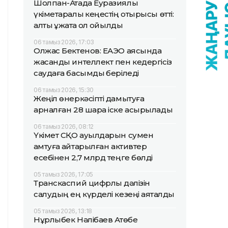
Шолпан-Атада Еуразиялық
үкіметаралық кеңестің отырысы өтті:
алты құжатқа қол қойылды
06 тамыз 2026, 17:03
Олжас Бектенов: ЕАЭО аясында
жасанды интеллект пен кедергісіз
саудаға басымдық беріледі
06 тамыз 2026, 15:30
Жеңіл өнеркәсіпті дамытуға
арналған 28 шара іске асырылады
06 тамыз 2026, 08:12
Үкімет СҚО ауылдарын сумен
қамтуға қайтарылған активтер
есебінен 2,7 млрд теңге бөлді
05 тамыз 2026, 17:05
Транскаспий цифрлық дәлізін
салудың ең күрделі кезеңі аяқталды
05 тамыз 2026, 13:18
Нұрлыбек Нәлібаев Ақтөбе