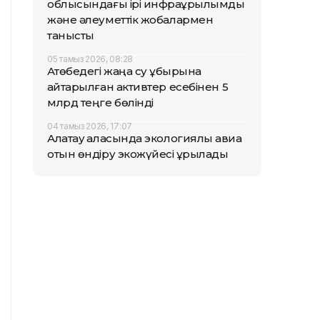
облысындағы ірі инфрақұрылымдық
және әлеуметтік жобалармен
танысты
05 тамыз 2026, 08:28
Ақтөбедегі жаңа су құбырына
қайтарылған активтер есебінен 5
млрд теңге бөлінді
04 тамыз 2026, 17:07
Алатау қаласында экологиялық авиа
отын өндіру экожүйесі құрылады