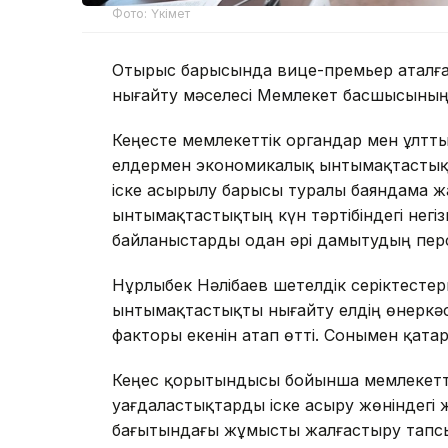
Фото: Үкімет
Отырыс барысында вице-премьер аталға
нығайту мәселесі Мемлекет басшысының 
Кеңесте мемлекеттік органдар мен ұлт
елдермен экономикалық ынтымақтастықты
іске асырылу барысы туралы баяндама ж
ынтымақтастықтың күн тәртібіндегі негі
байланыстарды одан әрі дамытудың пер
Нұрлыбек Нәлібаев шетелдік серіктест
ынтымақтастықты нығайту елдің өнеркәс
факторы екенін атап өтті. Сонымен қата
Кеңес қорытындысы бойынша мемлекеттік
уағдаластықтарды іске асыру жөніндегі
бағытындағы жұмысты жалғастыру тап