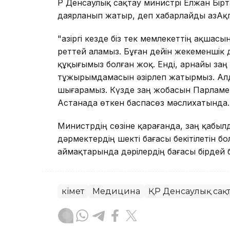
ҚР Денсаулық сақтау министрі Елжан Бір
даярланып жатыр, деп xабарлайды ҚазАқпа
"Қазіргі кезде біз тек мемлекеттің ақша
реттей аламыз. Бұған дейін жекеменшік 
құқығымыз болған жоқ. Енді, арнайы заң
тұжырымдамасын әзірлеп жатырмыз. Алд
шығарамыз. Күзде заң жобасын Парламентк
Астанада өткен баспасөз мәслиxатында.
Министрдің сөзіне қарағанда, заң қабыл
дәрмектердің шекті бағасы бекітілетін б
аймақтарында дәрілердің бағасы бірдей б
Үкімет
Медицина
ҚР Денсаулық сақт