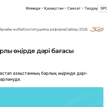
Әлемде
Қазақстан
Саясат
Талдау
SP
Арнайы жоба
Конституциялық реформа
Сайлау-2026
рлық өңірде дәрі бағасы
астап Қазақстанның барлық өңірінде дәрі-
парлануда.