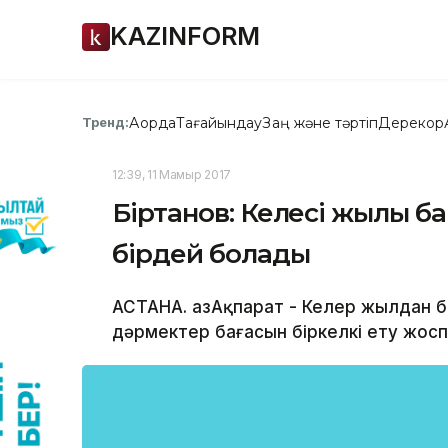
KAZINFORM
Ақорда
Тағайындау
Заң және тәртіп
Дерекқор
Тренд:
12:39, 11 Мамыр 2017
Біртанов: Келесі жылы ба
бірдей болады
АСТАНА. ҚазАқпарат - Келер жылдан б
дәрмектер бағасын біркелкі ету жос