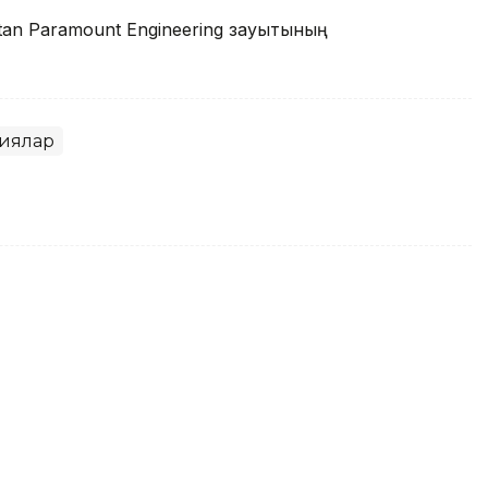
tan Paramount Engineering зауытының
иялар
hstan Paramount Engineering