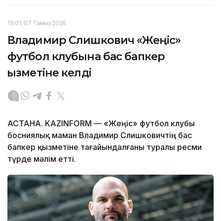
19:01, 07 Тамыз 2026
Владимир Слишкович «Жеңіс»
футбол клубына бас бапкер
қызметіне келді
АСТАНА. KAZINFORM — «Жеңіс» футбол клубы
босниялық маман Владимир Слишковичтің бас
бапкер қызметіне тағайындалғаны туралы ресми
түрде мәлім етті.