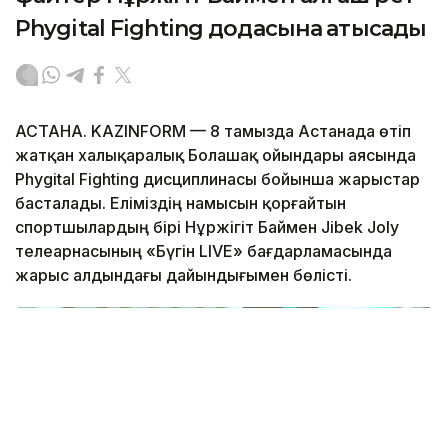
Phygital Fighting додасына қатысады
АСТАНА. KAZINFORM — 8 тамызда Астанада өтіп
жатқан халықаралық Болашақ ойындары аясында
Phygital Fighting дисциплинасы бойынша жарыстар
басталады. Еліміздің намысын қорғайтын
спортшылардың бірі Нұржігіт Баймен Jibek Joly
телеарнасының «Бүгін LIVE» бағдарламасында
жарыс алдындағы дайындығымен бөлісті.