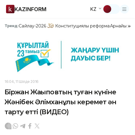
KAZINFORM
KZ
Сайлау-2026
Конституциялық реформа
Арнайы жо
Тренд:
16:04, 11 Шілде 2016
Біржан Жақыповтың туған күніне
Жәнібек Әлімханұлы керемет ән
тарту етті (ВИДЕО)