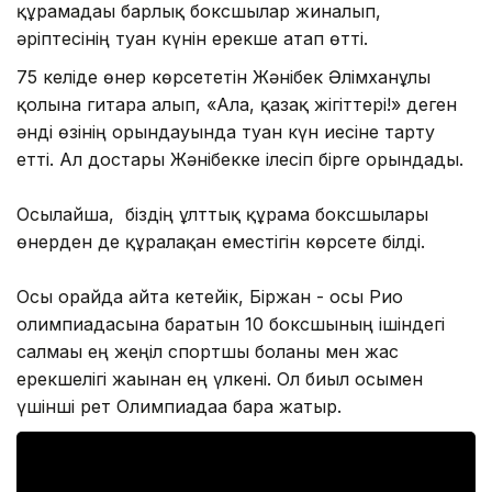
құрамадағы барлық боксшылар жиналып,
әріптесінің туған күнін ерекше атап өтті.
75 келіде өнер көрсететін Жәнібек Әлімханұлы
қолына гитара алып, «Алға, қазақ жігіттері!» деген
әнді өзінің орындауында туған күн иесіне тарту
етті. Ал достары Жәнібекке ілесіп бірге орындады.
Осылайша, біздің ұлттық құрама боксшылары
өнерден де құралақан еместігін көрсете білді.
Осы орайда айта кетейік, Біржан - осы Рио
олимпиадасына баратын 10 боксшының ішіндегі
салмағы ең жеңіл спортшы болғаны мен жас
ерекшелігі жағынан ең үлкені. Ол биыл осымен
үшінші рет Олимпиадаға бара жатыр.