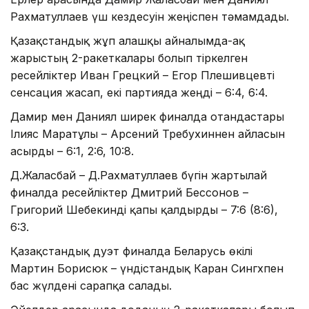
Рахматуллаев үш кездесуін жеңіспен тәмамдады.
Қазақстандық жұп алғашқы айналымда-ақ
жарыстың 2-ракеткалары болып тіркелген
ресейліктер Иван Грецкий – Егор Плешивцевті
сенсация жасап, екі партияда жеңді – 6:4, 6:4.
Дамир мен Даниял ширек финалда отандастары
Ілияс Маратұлы – Арсений Требухиннен айласын
асырды – 6:1, 2:6, 10:8.
Д.Жалғасбай – Д.Рахматуллаев бүгін жартылай
финалда ресейліктер Дмитрий Бессонов –
Григорий Шебекинді қапы қалдырды – 7:6 (8:6),
6:3.
Қазақстандық дуэт финалда Беларусь өкілі
Мартин Борисюк – үндістандық Каран Сингхпен
бас жүлдені сарапқа салады.