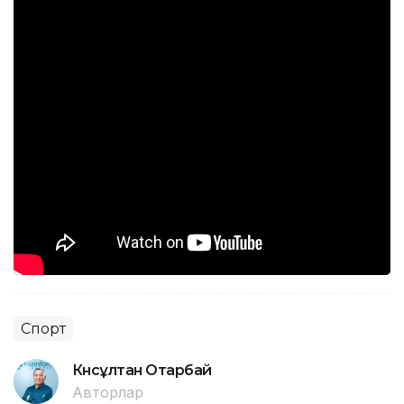
Спорт
Күнсұлтан Отарбай
Авторлар