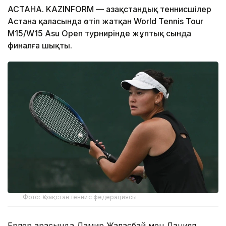
АСТАНА. KAZINFORM — Қазақстандық теннисшілер
Астана қаласында өтіп жатқан World Tennis Tour
M15/W15 Asu Open турнирінде жұптық сында
финалға шықты.
Фото: Қазақстан теннис федерациясы
Ерлер арасында Дамир Жалғасбай мен Даниял