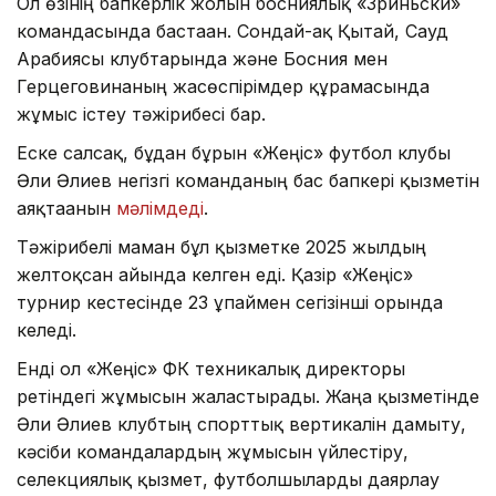
Ол өзінің бапкерлік жолын босниялық «Зриньски»
командасында бастаған. Сондай-ақ Қытай, Сауд
Арабиясы клубтарында және Босния мен
Герцеговинаның жасөспірімдер құрамасында
жұмыс істеу тәжірибесі бар.
Еске салсақ, бұдан бұрын «Жеңіс» футбол клубы
Әли Әлиев негізгі команданың бас бапкері қызметін
аяқтағанын
мәлімдеді
.
Тәжірибелі маман бұл қызметке 2025 жылдың
желтоқсан айында келген еді. Қазір «Жеңіс»
турнир кестесінде 23 ұпаймен сегізінші орында
келеді.
Енді ол «Жеңіс» ФК техникалық директоры
ретіндегі жұмысын жалғастырады. Жаңа қызметінде
Әли Әлиев клубтың спорттық вертикалін дамыту,
кәсіби командалардың жұмысын үйлестіру,
селекциялық қызмет, футболшыларды даярлау