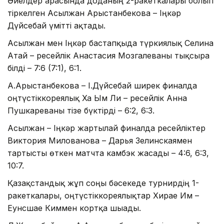
Әйелдер арасында доданың 2-ракеткалары болып
тіркелген Асылжан Арыстанбекова – Іңкәр
Дүйсебай үмітті ақтады.
Асылжан мен Іңкәр бастапқыда түркиялық Селина
Атай – ресейлік Анастасия Мозгалеваны тықсыра
білді – 7:6 (7:1), 6:1.
А.Арыстанбекова – І.Дүйсебай ширек финалда
оңтүстіккореялық Ха Ым Ли – ресейлік Анна
Пушкареваны тізе бүктірді – 6:2, 6:3.
Асылжан – Іңкәр жартылай финалда ресейліктер
Виктория Милованова – Дарья Зелинскаямен
тартысты өткен матчта камбэк жасады – 4:6, 6:3,
10:7.
Қазақстандық жұп соңғы бәсекеде турнирдің 1-
ракеткалары, оңтүстіккореялықтар Хирае Им –
Еунсшае Киммен кортқа шығады.