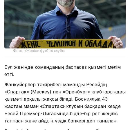
Фото: «Жеңіс» футбол клубы
Бұл жөнінде команданың баспасөз қызметі мәлім
етті.
Жанкүйерлер тәжірибелі маманды Ресейдің
«Спартак» (Мәскеу) пен «Оренбург» клубтарындағы
қызметі арқылы жақсы біледі. Босниялық 43
жастағы маман «Спартак» клубын басқарған кезде
Ресей Премьер-Лигасында бірде-бір рет жеңіліс
таппаған және айдың үздік бапкері деп танылған.