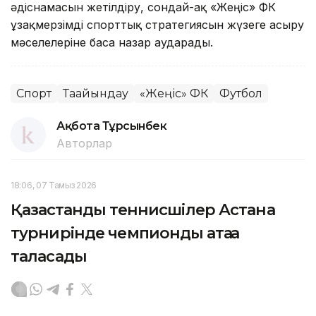
әдіснамасын жетілдіру, сондай-ақ «Жеңіс» ФК
ұзақмерзімді спорттық стратегиясын жүзеге асыру
мәселелеріне баса назар аударады.
Спорт
Тағайындау
«Жеңіс» ФК
Футбол
Ақбота Тұрсынбек
Авторлар
18:06, 07 Тамыз 2026
Қазақстандық теннисшілер Астана
турнирінде чемпиондық атаққа
таласады