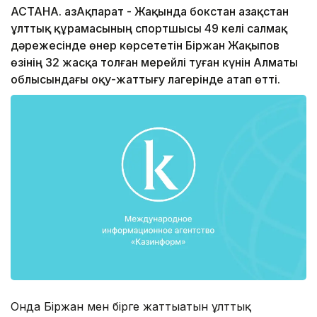
АСТАНА. ҚазАқпарат - Жақында бокстан Қазақстан
ұлттық құрамасының спортшысы 49 келі салмақ
дәрежесінде өнер көрсететін Біржан Жақыпов
өзінің 32 жасқа толған мерейлі туған күнін Алматы
облысындағы оқу-жаттығу лагерінде атап өтті.
Онда Біржан мен бірге жаттығатын ұлттық