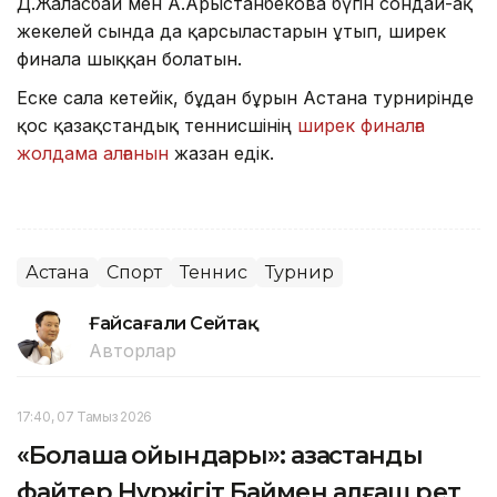
Д.Жалғасбай мен А.Арыстанбекова бүгін сондай-ақ
жекелей сында да қарсыластарын ұтып, ширек
финалға шыққан болатын.
Еске сала кетейік, бұдан бұрын Астана турнирінде
қос қазақстандық теннисшінің
ширек финалға
жолдама алғанын
жазған едік.
Астана
Спорт
Теннис
Турнир
Ғайсағали Сейтақ
Авторлар
17:40, 07 Тамыз 2026
«Болашақ ойындары»: қазақстандық
файтер Нұржігіт Баймен алғаш рет