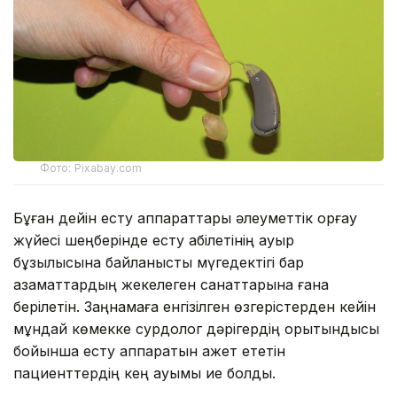
Фото: Pixabay.com
Бұған дейін есту аппараттары әлеуметтік қорғау
жүйесі шеңберінде есту қабілетінің ауыр
бұзылысына байланысты мүгедектігі бар
азаматтардың жекелеген санаттарына ғана
берілетін. Заңнамаға енгізілген өзгерістерден кейін
мұндай көмекке сурдолог дәрігердің қорытындысы
бойынша есту аппаратын қажет ететін
пациенттердің кең ауқымы ие болды.