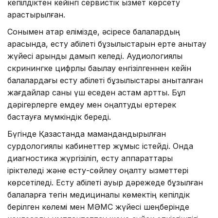
кепілдіктен кейінгі сервистік қызмет көрсету
қарастырылған.
Сонымен қатар елімізде, әсіресе балалардың
арасында, есту қабілеті бұзылыстарын ерте анықтау
жүйесі қарқынды дамып келеді. Аудиологиялық
скринингке цифрлық бақылау енгізілгеннен кейін
балалардағы есту қабілеті бұзылыстары анықталған
жағдайлар саны үш еседен астам артты. Бұл
дәрігерлерге емдеу мен оңалтуды ертерек
бастауға мүмкіндік береді.
Бүгінде Қазақстанда мамандандырылған
сурдологиялық кабинеттер жұмыс істейді. Онда
диагностика жүргізіліп, есту аппараттары
іріктеледі және есту-сөйлеу оңалту қызметтері
көрсетіледі. Есту қабілеті ауыр дәрежеде бұзылған
балаларға тегін медициналық көмектің кепілдік
берілген көлемі мен МӘМС жүйесі шеңберінде