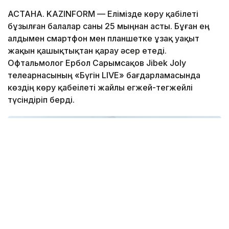
АСТАНА. KAZINFORM — Елімізде көру қабілеті
бұзылған балалар саны 25 мыңнан асты. Бұған ең
алдымен смартфон мен планшетке ұзақ уақыт
жақын қашықтықтан қарау әсер етеді.
Офтальмолог Ербол Сарымсақов Jibek Joly
телеарнасының «Бүгін LIVE» бағдарламасында
көздің көру қабеілеті жайлы егжей-тегжейлі
түсіндіріп берді.