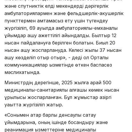
және спутниктік елді мекендерді дәрігерлік
амбулаториялармен және фельдшерлік-акушерлік
пункттермен қамтамасыз ету үшін түгендеу
жүргізіліп, 69 ауылда амбулаториялық-емханалық
ұйымдар ашу қажеттілігі айқындалды. Былтыр 12
нысан пайдалануға берілген болатын. Биыл 20
нысан ашу жоспарлануда. Келесі жылы 37 нысан
ашу көзделіп отыр отыр», - деді ол Орталық
коммуникациялар қызметінде өткен баспасөз
мәслихатында.
Министрдің дерегінше, 2025 жылға қарай 500
медициналық-санитариялық алғашқы көмек нысан
құрылысы жоспарланған. Бұл жұмыстар қазіргі
уақытта жүргізіліп жатыр.
«Сонымен қатар барлық денсаулық сақтау
ұйымдарына, оның ішінде босандыру және
реанимация қызметтеріне медициналық