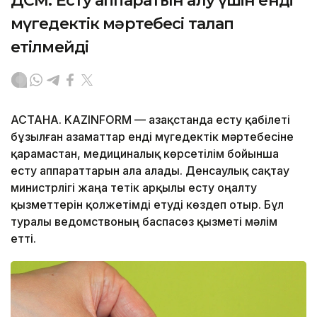
ДСМ: Есту аппаратын алу үшін енді
мүгедектік мәртебесі талап
етілмейді
АСТАНА. KAZINFORM — Қазақстанда есту қабілеті
бұзылған азаматтар енді мүгедектік мәртебесіне
қарамастан, медициналық көрсетілім бойынша
есту аппараттарын ала алады. Денсаулық сақтау
министрлігі жаңа тетік арқылы есту оңалту
қызметтерін қолжетімді етуді көздеп отыр. Бұл
туралы ведомствоның баспасөз қызметі мәлім
етті.