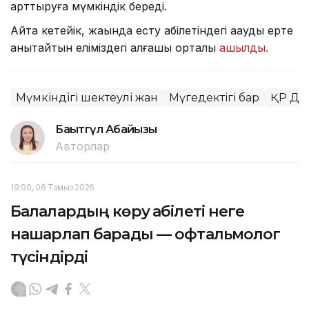
арттыруға мүмкіндік береді.
Айта кетейік, жақында есту қабілетіндегі ақауды ерте
анықтайтын еліміздегі алғашқы орталық
ашылды.
Мүмкіндігі шектеулі жан
Мүгедектігі бар
ҚР Ден
Бақытгүл Абайқызы
Авторлар
19:00, 06 Тамыз 2026
Балалардың көру қабілеті неге
нашарлап барады — офтальмолог
түсіндірді