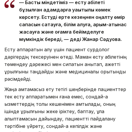
— Басты міндетіміз — есту қабілеті
бұзылған адамдарға уақытылы көмек
көрсету. Естуді ерте кезеңнен оңалту өмір
сапасын сақтауға, білім алуға, қарым-қатынас
жасауға және қоғамға бейімделуге
мүмкіндік береді, — деді Жанар Сәдуова.
Есту аппаратын алу үшін пациент сурдолог
дәрігердің тексеруінен өтеді. Маман есту қабілетінің
төмендеу дәрежесі мен сипатын анықтап, қажетті
құрылғыны таңдайды және медициналық қорытынды
рәсімдейді.
Жаңа қамтамасыз ету тетігі шеңберінде пациенттер
тек есту аппаратымен ғана емес, сондай-ақ
қызметтердің толық кешенімен қамтылады, оның
ішінде құрылғыны жеке іріктеу, баптау, құлақ
қалыптамасын дайындау, пациентті пайдалану
тәртібіне үйрету, сондай-ақ кепілдік және