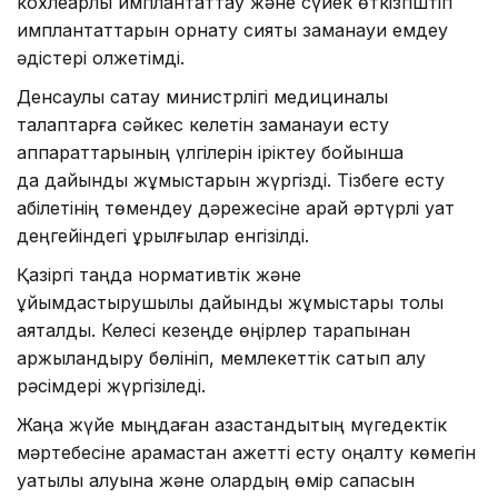
кохлеарлық имплантаттау және сүйек өткізгіштігі
имплантаттарын орнату сияқты заманауи емдеу
әдістері қолжетімді.
Денсаулық сақтау министрлігі медициналық
талаптарға сәйкес келетін заманауи есту
аппараттарының үлгілерін іріктеу бойынша
да дайындық жұмыстарын жүргізді. Тізбеге есту
қабілетінің төмендеу дәрежесіне қарай әртүрлі қуат
деңгейіндегі құрылғылар енгізілді.
Қазіргі таңда нормативтік және
ұйымдастырушылық дайындық жұмыстары толық
аяқталды. Келесі кезеңде өңірлер тарапынан
қаржыландыру бөлініп, мемлекеттік сатып алу
рәсімдері жүргізіледі.
Жаңа жүйе мыңдаған қазақстандықтың мүгедектік
мәртебесіне қарамастан қажетті есту оңалту көмегін
уақтылы алуына және олардың өмір сапасын