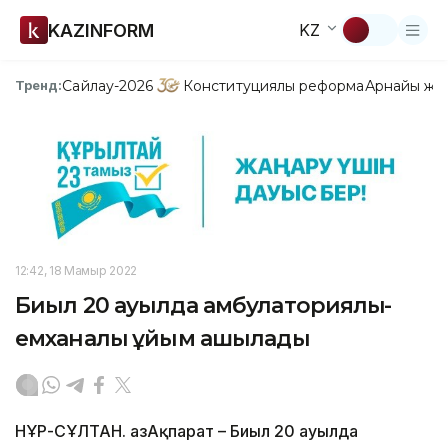
KAZINFORM
KZ
Сайлау-2026
Конституциялық реформа
Арнайы жо
Тренд:
12:42, 18 Мамыр 2022
Биыл 20 ауылда амбулаториялық-
емханалық ұйым ашылады
НҰР-СҰЛТАН. ҚазАқпарат – Биыл 20 ауылда