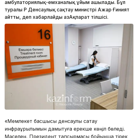
амбулаториялық-емханалық ұйым ашылады. Бұл
туралы ҚР Денсаулық сақтау министрі Ажар Ғиният
айтты, деп хабарлайды ҚазАқпарат тілшісі.
«Мемлекет басшысы денсаулық сақтау
инфрақұрылымын дамытуға ерекше көңіл бөледі.
Мәселен, Президент тапсырмасы бойынша тірек