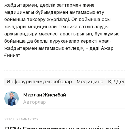
жабдықтармен, дәрілік заттармен және
медициналық бұйымдармен қамтамасыз ету
бойынша тексеру жүргізілді. Ол бойынша осы
жылдары медициналық техника сатып алуды
қаржыландыру мәселесі қарастырылып, бұл жұмыс
бойынша да барлық ауруханалар керекті құрал-
жабдықтармен қамтамасыз етіледі», - деді Ажар
Ғиният.
Инфрақұрылымдық жобалар
Медицина
ҚР Денса
Марлан Жиембай
Авторлар
21:12, 06 Тамыз 2026