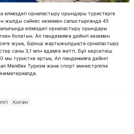
 еліміздегі орналастыру орындары туристерге
кен жылдың сәйкес кезеңімен салыстырғанда 45
ралығында еліміздегі орналастыру орындары
ткен болатын. Ал пандемияға дейінгі кезеңмен
 есеге жуық. Бірінші жартыжылдықта орналастыру
тер саны 3,1 млн адамға жетті. Бұл көрсеткіш
 мың туристке артық. Ал пандемияға дейінгі
ал Меңлібек Туризм және спорт министрлігінің
йнематериалда.
ігі
Қоғам