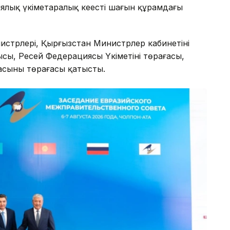
ялық үкіметаралық кеңестің шағын құрамдағы
стрлері, Қырғызстан Министрлер кабинетінің
ысы, Ресей Федерациясы Үкіметінің төрағасы,
сының төрағасы қатысты.