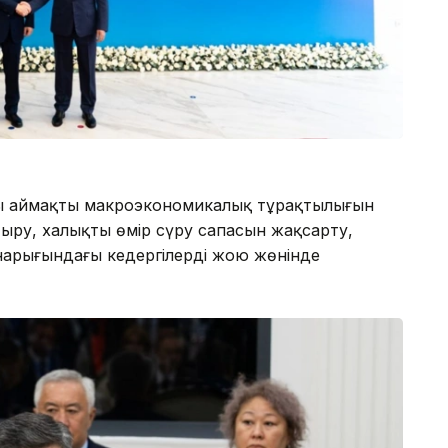
ы аймақтың макроэкономикалық тұрақтылығын
ыру, халықтың өмір сүру сапасын жақсарту,
 нарығындағы кедергілерді жою жөнінде