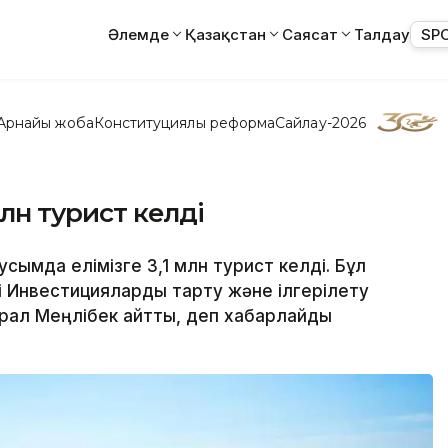
Әлемде
Қазақстан
Саясат
Талдау
SP
Арнайы жоба
Конституциялық реформа
Сайлау-2026
млн турист келді
сымда елімізге 3,1 млн турист келді. Бұл
 Инвестицияларды тарту және ілгерілету
ал Меңлібек айтты, деп хабарлайды