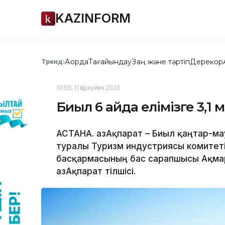
KAZINFORM
Ақорда
Тағайындау
Заң және тәртіп
Дерекқор
Тренд:
10:50, 11 Қыркүйек 2023
Биыл 6 айда елімізге 3,1 
АСТАНА. ҚазАқпарат – Биыл қаңтар-мау
туралы Туризм индустриясы комитеті
басқармасының бас сарапшысы Ақмар
ҚазАқпарат тілшісі.