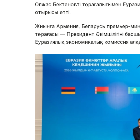
Олжас Бектеновтің төрағалығымен Еурази
отырысы өтті.
Жиынға Армения, Беларусь премьер-мини
төрағасы — Президент Әкімшілігінің басш
Еуразиялық экономикалық комиссия алқа