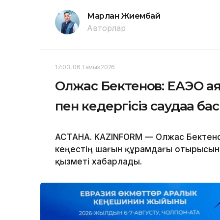
Марлан Жиембай
Авторлар
17:03, 06 Тамыз 2026
Олжас Бектенов: ЕАЭО а
пен кедергісіз саудаға б
АСТАНА. KAZINFORM — Олжас Бектено
кеңестің шағын құрамдағы отырысына
қызметі хабарлады.