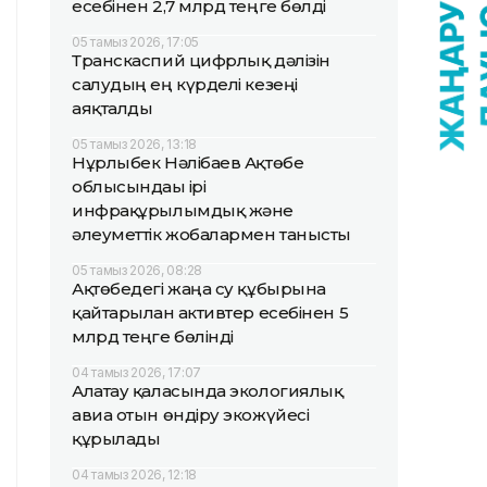
есебінен 2,7 млрд теңге бөлді
05 тамыз 2026, 17:05
Транскаспий цифрлық дәлізін
салудың ең күрделі кезеңі
аяқталды
05 тамыз 2026, 13:18
Нұрлыбек Нәлібаев Ақтөбе
облысындағы ірі
инфрақұрылымдық және
әлеуметтік жобалармен танысты
05 тамыз 2026, 08:28
Ақтөбедегі жаңа су құбырына
қайтарылған активтер есебінен 5
млрд теңге бөлінді
04 тамыз 2026, 17:07
Алатау қаласында экологиялық
авиа отын өндіру экожүйесі
құрылады
04 тамыз 2026, 12:18