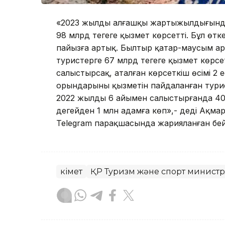
«2023 жылдың алғашқы жартыжылдығында
98 млрд теңгеге қызмет көрсетті. Бұл өт
пайызға артық. Былтыр қаңтар-маусым а
туристерге 67 млрд теңгеге қызмет көрсе
салыстырсақ, аталған көрсеткіш өсімі 2
орындарының қызметін пайдаланған турис
2022 жылдың 6 айымен салыстырғанда 400
деңгейден 1 млн адамға көп»,- деді Ақмар
Telegram парақшасында жарияланған бе
Үкімет
ҚР Туризм және спорт министрл