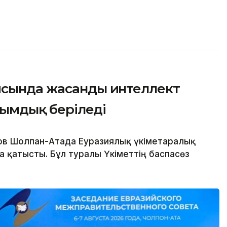
ясында жасанды интеллект
асымдық беріледі
в Шолпан-Атада Еуразиялық үкіметаралық
 қатысты. Бұл туралы Үкіметтің баспасөз