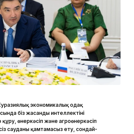
 Еуразиялық экономикалық одақ
сында біз жасанды интеллектіні
құру, өнеркәсіп және агроөнеркәсіп
сіз сауданы қамтамасыз ету, сондай-