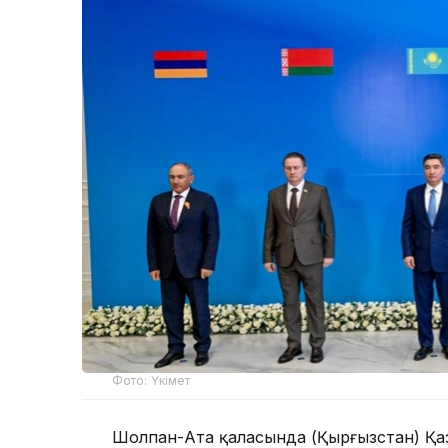
Фото: Үкімет
Шолпан-Ата қаласында (Қырғызстан) Қа