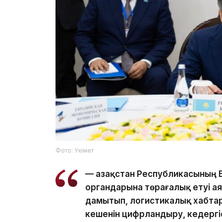
Фото: Үкімет
— Қазақстан Республикасының
органдарына төрағалық етуі ая
дамытып, логистикалық хабтар 
кешенін цифрландыру, кедергі