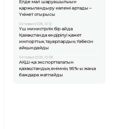
Елде мал шаруашылығын
қаржыландыру көлемі артады –
Үкімет отырысы
04 тамыз 2026, 12:12
Үш министрлік бір айда
Қазақстанда өндірілуі қажет
импорттық тауарлардың тізбесін
айқындайды
04 тамыз 2026, 12:08
АҚШ-қа экспортталатын
қазақстандық өнімнің 95%-ы жаңа
баждарға жатпайды