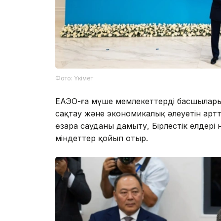
Фото: Үкімет
ЕАЭО-ға мүше мемлекеттердің басшылар
сақтау және экономикалық әлеуетін артт
өзара сауданы дамыту, Бірлестік елдері
міндеттер қойып отыр.