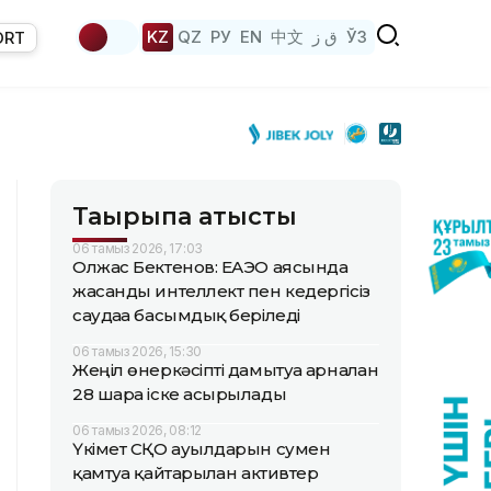
KZ
QZ
РУ
EN
中文
ق ز
ЎЗ
ORT
Тақырыпқа қатысты
06 тамыз 2026, 17:03
Олжас Бектенов: ЕАЭО аясында
жасанды интеллект пен кедергісіз
саудаға басымдық беріледі
06 тамыз 2026, 15:30
Жеңіл өнеркәсіпті дамытуға арналған
28 шара іске асырылады
06 тамыз 2026, 08:12
Үкімет СҚО ауылдарын сумен
қамтуға қайтарылған активтер