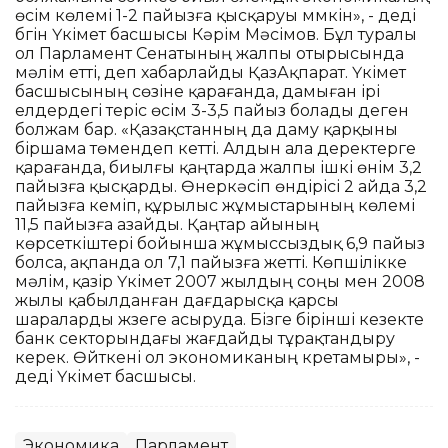
өсім көлемі 1-2 пайызға қысқаруы мүмкін», - деді
бүгін Үкімет басшысы Кәрім Мәсімов. Бұл туралы
ол Парламент Сенатының жалпы отырысында
мәлім етті, деп хабарлайды ҚазАқпарат. Үкімет
басшысының сөзіне қарағанда, дамыған ірі
елдердегі теріс өсім 3-3,5 пайыз болады деген
болжам бар. «Қазақстанның да даму қарқыны
біршама төмендеп кетті. Алдын ала деректерге
қарағанда, биылғы қаңтарда жалпы ішкі өнім 3,2
пайызға қысқарды. Өнеркәсіп өндірісі 2 айда 3,2
пайызға кеміп, құрылыс жұмыстарының көлемі
11,5 пайызға азайды. Қаңтар айының
көрсеткіштері бойынша жұмыссыздық 6,9 пайыз
болса, ақпанда ол 7,1 пайызға жетті. Көпшілікке
мәлім, қазір Үкімет 2007 жылдың соңы мен 2008
жылы қабылданған дағдарысқа қарсы
шараларды жүзеге асыруда. Бізге бірінші кезекте
банк секторындағы жағдайды тұрақтандыру
керек. Өйткені ол экономиканың күретамыры», -
деді Үкімет басшысы.
Экономика
Парламент