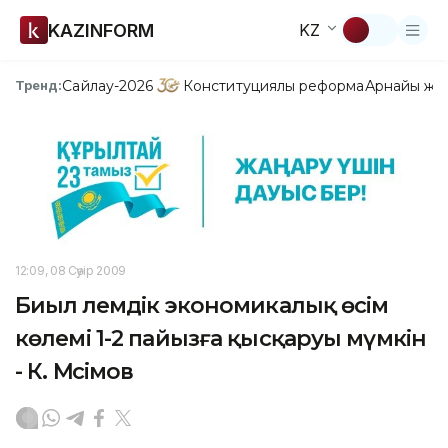
KAZINFORM
KZ
Сайлау-2026
Конституциялық реформа
Арнайы жо
Тренд:
12:09, 08 Сәуір 2009
Биыл әлемдік экономикалық өсім
көлемі 1-2 пайызға қысқаруы мүмкін
- К. Мәсімов