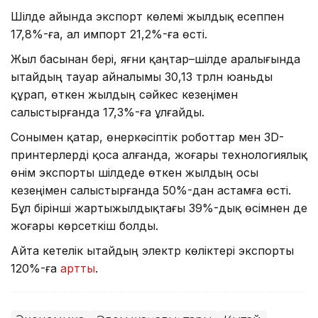
Шілде айында экспорт көлемі жылдық есеппен
17,8%-ға, ал импорт 21,2%-ға өсті.
Жыл басынан бері, яғни қаңтар–шілде аралығында
Қытайдың тауар айналымы 30,13 трлн юаньды
құрап, өткен жылдың сәйкес кезеңімен
салыстырғанда 17,3%-ға ұлғайды.
Сонымен қатар, өнеркәсіптік роботтар мен 3D-
принтерлерді қоса алғанда, жоғары технологиялық
өнім экспорты шілдеде өткен жылдың осы
кезеңімен салыстырғанда 50%-дан астамға өсті.
Бұл бірінші жартыжылдықтағы 39%-дық өсімнен де
жоғары көрсеткіш болды.
Айта кетелік Қытайдың электр көліктері экспорты
120%-ға
артты
.