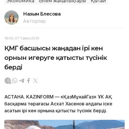
Экономика
Әлем жаңалықтары
Қытай
Назым Бөлесова
Авторлар
18:06, 07 Тамыз 2026
ҚМГ басшысы жаңадан ірі кен
орнын игеруге қатысты түсінік
берді
АСТАНА. KAZINFORM — «ҚазМұнайГаз» ҰК АҚ
басқарма төрағасы Асхат Хасенов алдағы іске
асатын ірі кен орнына қатысты түсінік берді.