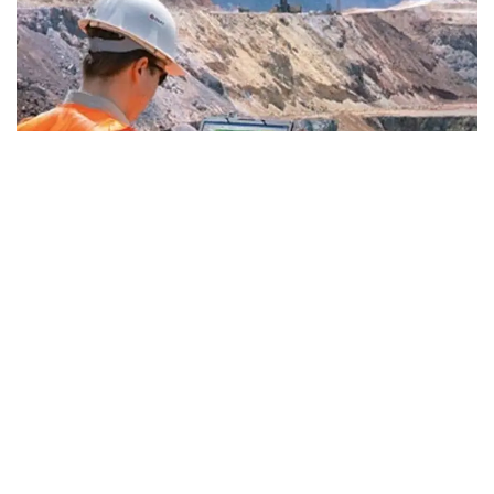
Фото: Kazinform
— «ҚазМұнайГаз» геологиялық барлаудың
үлкен бағдарламасын қабылдады. 2026-
2030 жылдары ауқымды іс-шаралар
жоспарланған. Осы ретте 26 ұңғыманы
бұрғылау қарастырылған. Бірқатар
учаскеде сейсмикалық барлау қамтылады,
оның арасында Жылыой учаскесі де бар, —