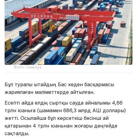
Фото: Синьхуа
Бұл туралы Қытайдың Бас кеден басқармасы
жариялаған мәліметтерде айтылған.
Есепті айда елдің сыртқы сауда айналымы 4,66
трлн юаньға (шамамен 686,3 млрд АҚШ доллары)
жетті. Осылайша бұл көрсеткіш бесінші ай
қатарынан 4 трлн юаньнан жоғары деңгейде
сақталды.