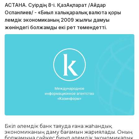
АСТАНА. Сәуірдің 8-і. ҚазАқпарат /Айдар
Оспанәлиев/ - «Биыл халықаралық валюта қоры
әлемдік экономиканың 2009 жылғы дамуы
жөніндегі болжамды екі рет төмендетті.
Бүкіл әлемдік банк таяуда ғана жаһандық
экономиканың даму бағамын жариялады. Оның
болжамына сәйкес биыл әлемдік экономикалық