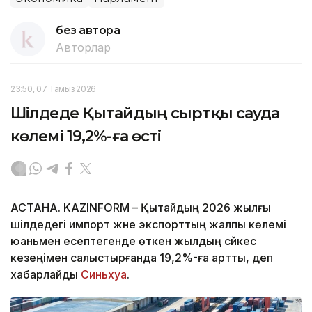
без автора
Авторлар
23:50, 07 Тамыз 2026
Шілдеде Қытайдың сыртқы сауда
көлемі 19,2%-ға өсті
АСТАНА. KAZINFORM – Қытайдың 2026 жылғы
шілдедегі импорт және экспорттың жалпы көлемі
юаньмен есептегенде өткен жылдың сәйкес
кезеңімен салыстырғанда 19,2%-ға артты, деп
хабарлайды
Синьхуа
.