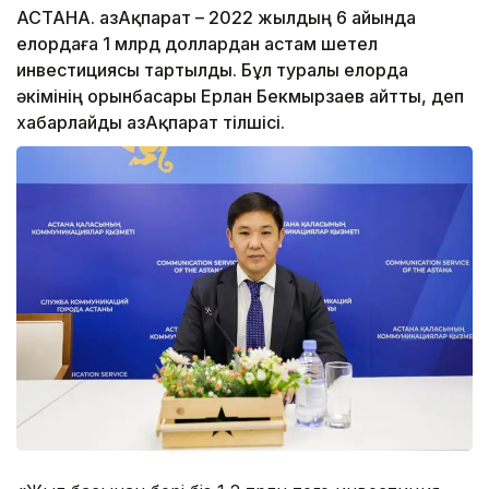
АСТАНА. ҚазАқпарат – 2022 жылдың 6 айында
елордаға 1 млрд доллардан астам шетел
инвестициясы тартылды. Бұл туралы елорда
әкімінің орынбасары Ерлан Бекмырзаев айтты, деп
хабарлайды ҚазАқпарат тілшісі.