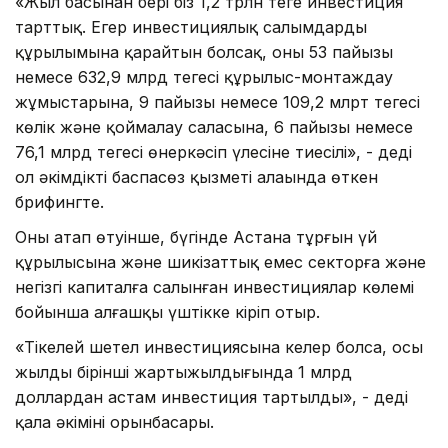
«Жыл басынан бері біз 1,2 трлн теңге инвестиция
тарттық. Егер инвестициялық салымдардың
құрылымына қарайтын болсақ, оның 53 пайызы
немесе 632,9 млрд теңгесі құрылыс-монтаждау
жұмыстарына, 9 пайызы немесе 109,2 млрт теңгесі
көлік және қоймалау саласына, 6 пайызы немесе
76,1 млрд теңгесі өнеркәсіп үлесіне тиесілі», - деді
ол әкімдіктің баспасөз қызметі алаңында өткен
брифингте.
Оның атап өтуінше, бүгінде Астана тұрғын үй
құрылысына және шикізаттық емес секторға және
негізгі капиталға салынған инвестициялар көлемі
бойынша алғашқы үштікке кіріп отыр.
«Тікелей шетел инвестициясына келер болса, осы
жылдың бірінші жартыжылдығында 1 млрд
доллардан астам инвестиция тартылды», - деді
қала әкімінің орынбасары.