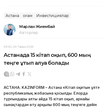
Астана
Қоғам
Инвестициялар
Марлан Жиембай
Авторлар
09:40, 09 Тамыз 2026
Астанада 15 кітап оқып, 600 мың
теңге ұтып алуға болады
АСТАНА. KAZINFORM – Астана «Кітап оқитын ұлт»
республикалық жобасына қосылды. Елорда
тұрғындары алты айда 15 кітап оқып, арнайы
сынақтардан өту арқылы 600 мың теңгеге дейін