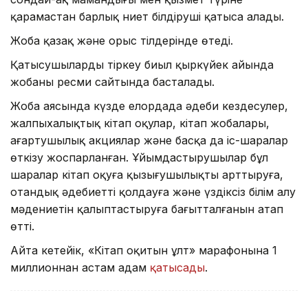
қарамастан барлық ниет білдіруші қатыса алады.
Жоба қазақ және орыс тілдерінде өтеді.
Қатысушыларды тіркеу биыл қыркүйек айында
жобаның ресми сайтында басталады.
Жоба аясында күзде елордада әдеби кездесулер,
жалпыхалықтық кітап оқулар, кітап жобалары,
ағартушылық акциялар және басқа да іс-шаралар
өткізу жоспарланған. Ұйымдастырушылар бұл
шаралар кітап оқуға қызығушылықты арттыруға,
отандық әдебиетті қолдауға және үздіксіз білім алу
мәдениетін қалыптастыруға бағытталғанын атап
өтті.
Айта кетейік, «Кітап оқитын ұлт» марафонына 1
миллионнан астам адам
қатысады
.