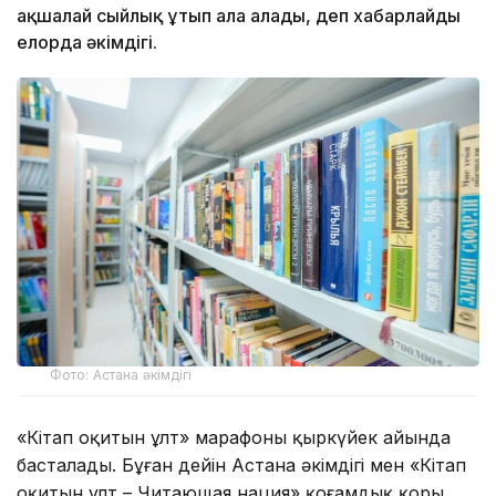
ақшалай сыйлық ұтып ала алады, деп хабарлайды
елорда әкімдігі.
Фото: Астана әкімдігі
«Кітап оқитын ұлт» марафоны қыркүйек айында
басталады. Бұған дейін Астана әкімдігі мен «Кітап
оқитын ұлт – Читающая нация» қоғамдық қоры