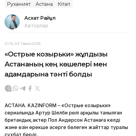
Руханият
Астана
Кітап
Асхат Райқұл
Авторлар
01:14, 09 Тамыз 2026
«Острые козырьки» жұлдызы
Астананың кең көшелері мен
адамдарына тәнті болды
АСТАНА. KAZINFORM – «Острые козырьки»
сериалында Артур Шелби рөлі арқылы танылған
британдық актер Пол Андерсон Астанаға келді
және өзін ерекше әсерге бөлеген жайттар туралы
сұхбат берді.