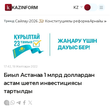
KAZINFORM
KZ
Сайлау-2026
Конституциялық реформа
Арнайы жо
Тренд:
17:42, 19 Желтоқсан 2022
Биыл Астанаға 1 млрд доллардан
астам шетел инвестициясы
тартылды