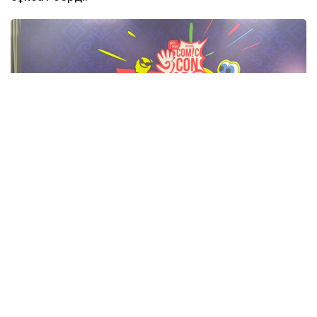
Фото: Адия Абубакир/Kazinform
Comic Con Astana фестивалінде өткен баспасөз
мәслихатында актерден Қазақстанда тосын
көрінген немесе мәдени алшақтықтар туралы
сұрақ қойылды. Андерсонның айтуынша, ешбір