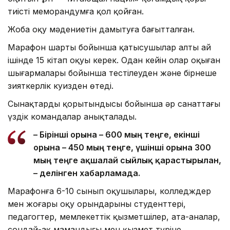
тиісті меморандумға қол қойған.
Жоба оқу мәдениетін дамытуға бағытталған.
Марафон шарты бойынша қатысушылар алты ай
ішінде 15 кітап оқуы керек. Одан кейін олар оқыған
шығармалары бойынша тестілеуден және бірнеше
зияткерлік куизден өтеді.
Сынақтардың қорытындысы бойынша әр санаттағы
үздік командалар анықталады.
– Бірінші орынға – 600 мың теңге, екінші
орынға – 450 мың теңге, үшінші орынға 300
мың теңге ақшалай сыйлық қарастырылған,
– делінген хабарламада.
Марафонға 6-10 сынып оқушылары, колледждер
мен жоғары оқу орындарының студенттері,
педагогтер, мемлекеттік қызметшілер, ата-аналар,
сондай-ақ мамандығы мен қызмет түріне