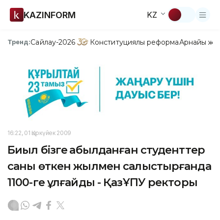
KAZINFORM
KZ
Сайлау-2026
Конституциялық реформа
Арнайы жо
Тренд:
16:22, 01 Қыркүйек 2009
Биыл бізге қабылданған студенттер
саны өткен жылмен салыстырғанда
1100-ге ұлғайды - ҚазҰПУ ректоры