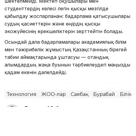
шектелмейді. Мектеп оқушылары мен
студенттердің келесі легін қысқы мезгілде
қабылдау жоспарланған: бағдарлама қатысушылары
судың қасиеттерін және өңірдің қысқы
экожүйесінің ерекшеліктерін зерттейтін болады.
Осындай дала бағдарламалары академиялық білім
мен тәжірибелік жұмыстың Қазақстанның бірегей
табиғи аймақтарында ұштасуы — отандық
ғалымдардың жаңа буынын тәрбиелеудегі маңызды
қадам екенін дәлелдейді.
Технология
ЖОО-лар
Саябақ
Бурабай
Білім
Бақытгүл Абайқызы
Авторлар
21:23, 02 Тамыз 2026