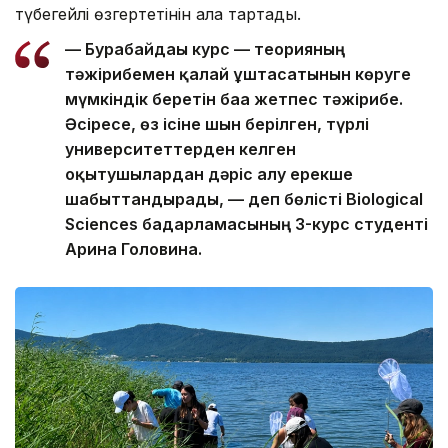
түбегейлі өзгертетінін алға тартады.
— Бурабайдағы курс — теорияның
тәжірибемен қалай ұштасатынын көруге
мүмкіндік беретін баға жетпес тәжірибе.
Әсіресе, өз ісіне шын берілген, түрлі
университеттерден келген
оқытушылардан дәріс алу ерекше
шабыттандырады, — деп бөлісті Biological
Sciences бағдарламасының 3-курс студенті
Арина Головина.