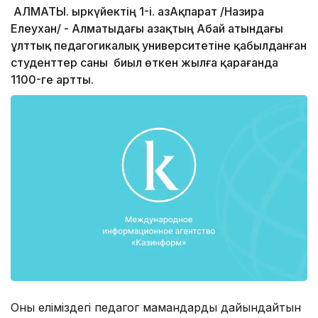
АЛМАТЫ. Қыркүйектің 1-і. ҚазАқпарат /Назира
Елеухан/ - Алматыдағы Қазақтың Абай атындағы
ұлттық педагогикалық университетіне қабылданған
студенттер саны биыл өткен жылға қарағанда
1100-ге артты.
Оны еліміздегі педагог мамандарды дайындайтын