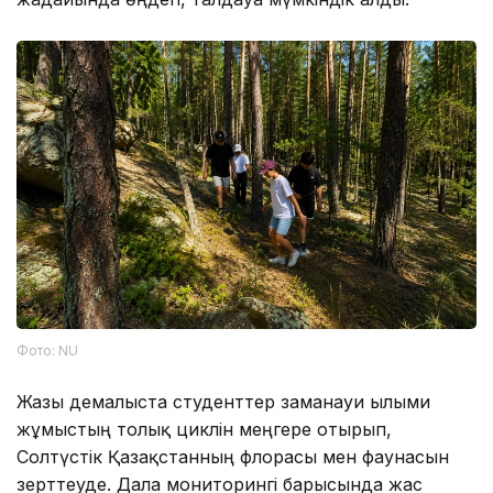
Фото: NU
Жазғы демалыста студенттер заманауи ғылыми
жұмыстың толық циклін меңгере отырып,
Солтүстік Қазақстанның флорасы мен фаунасын
зерттеуде. Дала мониторингі барысында жас