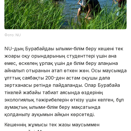
Фото: NU
NU-дың Бурабайдағы ғылыми-білім беру кешені тек
жоғары оқу орындарының студенттері үшін ғана
емес, өскелең ұрпақ үшін де білім беру алаңына
айналып отырғанын атап өткен жөн. Осы маусымда
ұлттық саябақты 200-ден астам оқушы дала
зертханасы ретінде пайдаланды. Олар Бурабайға
тікелей жабайы табиғат аясында өздерінің
экологиялық тәжірибелерін өткізу үшін келген, бұл
аумақтың ғылыми-білім беру мақсатында
қолданылу ауқымын айқын көрсетеді.
Кешеннің жұмысы тек жазғы маусыммен