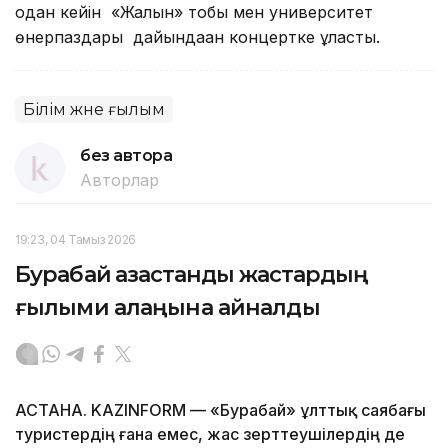
одан кейін «Жалын» тобы мен университет
өнерпаздары дайындаған концертке ұласты.
Білім және ғылым
без автора
Авторлар
19:23, 04 Тамыз 2026
Бурабай қазақстандық жастардың
ғылыми алаңына айналды
АСТАНА. KAZINFORM — «Бурабай» ұлттық саябағы
туристердің ғана емес, жас зерттеушілердің де