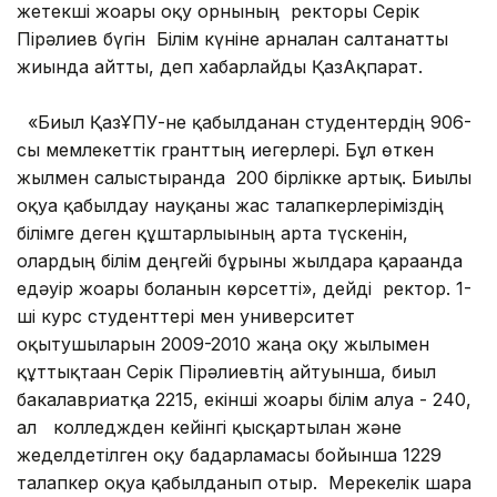
жетекші жоғары оқу орнының ректоры Серік
Пірәлиев бүгін Білім күніне арналған салтанатты
жиында айтты, деп хабарлайды ҚазАқпарат.
«Биыл ҚазҰПУ-не қабылданған студентердің 906-
сы мемлекеттік гранттың иегерлері. Бұл өткен
жылмен салыстырғанда 200 бірлікке артық. Биылғы
оқуға қабылдау науқаны жас талапкерлеріміздің
білімге деген құштарлығының арта түскенін,
олардың білім деңгейі бұрынғы жылдарға қарағанда
едәуір жоғары болғанын көрсетті», дейді ректор. 1-
ші курс студенттері мен университет
оқытушыларын 2009-2010 жаңа оқу жылымен
құттықтаған Серік Пірәлиевтің айтуынша, биыл
бакалавриатқа 2215, екінші жоғары білім алуға - 240,
ал колледжден кейінгі қысқартылған және
жеделдетілген оқу бағдарламасы бойынша 1229
талапкер оқуға қабылданып отыр. Мерекелік шара