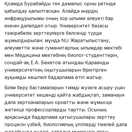
Қоғамда Бурабайды тек демалыс орны ретінде
қабылдау қалыптасқан. Алайда өңірдің
инфрақұрылымы оның зор ғылыми әлеуеті бар
екенін дәлелдеп отыр. Университет базасы
тәжірибелік зерттеулерге белсенді түрде
жұмылдырылған: мұнда NU Жаратылыстану,
әлеуметтік және гуманитарлық ғылымдар мектебі
мен Медицина мектебінің биолог-студенттерін,
сондай-ақ Е.А. Бөкетов атындағы Қарағанды
университетінің оқытушыларын біріктірген
ауқымды көшпелі бағдарлама өтіп жатыр.
Білім беру бастамаларын тиімді жүзеге асыру үшін
университет кешенді қайта жабдықтап, заманауи
дала зертханаларын орнатты және жұмысқа
жетекші профессорларды тартты. Осының
арқасында бағдарлама қатысушылары зерттеу
процесін үзбей, биологиялық үлгілерді тікелей дала
жағдайында өңдеп, талдауға мүмкіндік алды.