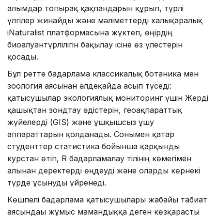
ғалымдар топырақ қақпандарын құрып, түрлі
үлгілер жинайды және мәліметтерді халықаралық
iNaturalist платформасына жүктеп, өңірдің
биоалуантүрлілігін бақылау ісіне өз үлестерін
қосады.
Бұл ретте бағдарлама классикалық ботаника мен
зоология аясынан әлдеқайда асып түседі:
қатысушылар экологиялық мониторинг үшін Жерді
қашықтан зондтау әдістерін, геоақпараттық
жүйелерді (GIS) және ұшқышсыз ұшу
аппараттарын қолданады. Сонымен қатар
студенттер статистика бойынша қарқынды
курстан өтіп, R бағдарламалау тілінің көмегімен
алынған деректерді өңдеуді және оларды көрнекі
түрде ұсынуды үйренеді.
Көшпелі бағдарлама қатысушылары жабайы табиғат
аясындағы жұмыс мамандыққа деген көзқарасты