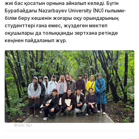
жиі бас қосатын орнына айналып келеді. Бүгін
Бурабайдағы Nazarbayev University (NU) ғылыми-
білім беру кешенін жоғары оқу орындарының
студенттері ғана емес, жүздеген мектеп
оқушылары да толыққанды зертхана ретінде
кеңінен пайдаланып жүр.
Фото: NU