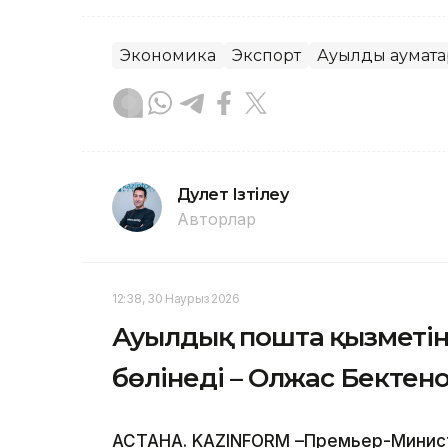
Экономика
Экспорт
Ауылдық аумақт
Дәулет Ізтілеу
Авторлар
12:38, 30 Наурыз 2026
Ауылдық пошта қызметін 
бөлінеді – Олжас Бектен
АСТАНА. KAZINFORM –Премьер-Минис