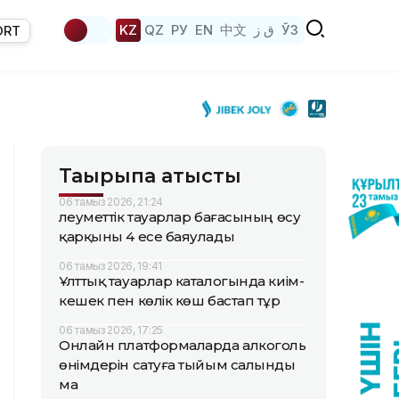
KZ
QZ
РУ
EN
中文
ق ز
ЎЗ
ORT
Тақырыпқа қатысты
06 тамыз 2026, 21:24
Әлеуметтік тауарлар бағасының өсу
қарқыны 4 есе баяулады
06 тамыз 2026, 19:41
Ұлттық тауарлар каталогында киім-
кешек пен көлік көш бастап тұр
06 тамыз 2026, 17:25
Онлайн платформаларда алкоголь
өнімдерін сатуға тыйым салынды
ма