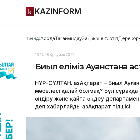
KAZINFORM
Ақорда
Тағайындау
Заң және тәртіп
Дерекқор
Тренд:
16:11, 28 Қыркүйек 2021
Биыл еліміз Ауғанстанға а
НҰР-СҰЛТАН. ҚазАқпарат – Биыл Ауға
мәселесі қалай болмақ? Бұл сұраққа
өндіру және қайта өңдеу департамент
деп хабарлайды ҚазАқпарат тілшісі.