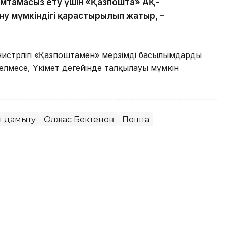
қамтамасыз ету үшін «Қазпошта» АҚ-
у мүмкіндігі қарастырылып жатыр, –
нистрлігі «Қазпоштамен» мерзімді басылымдарды
елмесе, Үкімет деңгейінде талқылауы мүмкін
ы дамыту
Олжас Бектенов
Пошта