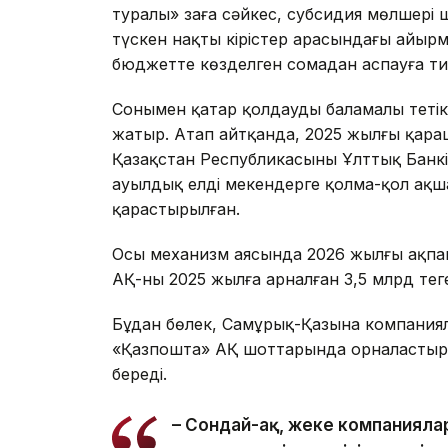
туралы» заңға сәйкес, субсидия мөлшері
түскен нақты кірістер арасындағы айыр
бюджетте көзделген сомадан аспауға тиі
Сонымен қатар қолдаудың баламалы тетікт
жатыр. Атап айтқанда, 2025 жылғы қараша
Қазақстан Республикасының Ұлттық Банк
ауылдық елді мекендерге қолма-қол ақша
қарастырылған.
Осы механизм аясында 2026 жылғы ақпа
АҚ-ның 2025 жылға арналған 3,5 млрд теңг
Бұдан бөлек, Самұрық-Қазына компаниял
«Қазпошта» АҚ шоттарында орналастыры
береді.
– Сондай-ақ, жеке компанияла