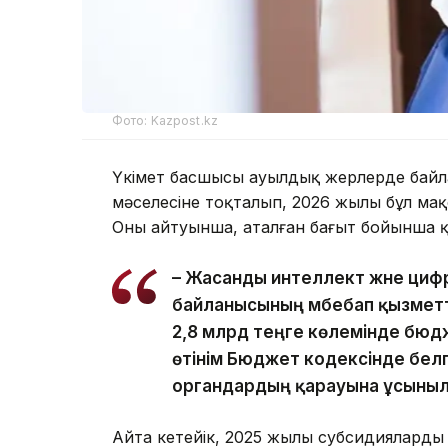
Фото: Kazpost.kz
Үкімет басшысы ауылдық жерлерде байла
мәселесіне тоқталып, 2026 жылы бұл мақ
Оның айтуынша, аталған бағыт бойынша 
– Жасанды интеллект және циф
байланысының әмбебап қызметт
2,8 млрд теңге көлемінде бюдж
өтінім Бюджет кодексінде белгіл
органдардың қарауына ұсыныла
Айта кетейік, 2025 жылы субсидиялардың 