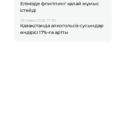
Елімізде флиппинг қалай жұмыс
істейді
05 тамыз 2026, 17:50
Қазақстанда алкогольсіз сусындар
өндірісі 17%-ға артты