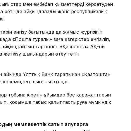
 шығыстар мен әмбебап қызметтерді көрсетуден
ма ретінде айқындалады және республикалық
с.
ерін енгізу бағытында да жұмыс жүргізіліп
да «Пошта туралы» заңға өзгерістер енгізіліп,
і айқындайтын тәртіппен «Қазпошта» АҚ-ның
 жеткізу шығындарын өтеу тетігі
н айында Ұлттық Банк тарапынан «Қазпошта»
е көлеміндегі шығыны өтелді.
ар тобына кіретін ұйымдар бос қаражаттарын
п, қосымша табыс қалыптастыруға мүмкіндік
рдың мемлекеттік сатып алуларға