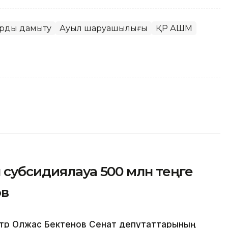
арды дамыту
Ауыл шаруашылығы
ҚР АШМ
субсидиялауға 500 млн теңге
ов
тр Олжас Бектенов Сенат депутаттарының