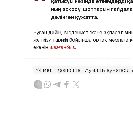
қатысуы кезінде өтінімдерді 
ның эскроу-шоттарын пайдалан
делінген құжатта.
Бұған дейін, Мәдениет және ақпарат ми
жеткізу тарифі бойынша ортақ мәмлеге к
екенін
жазғанбыз.
Үкімет
Қазпошта
Ауылдық аумақтард
Тастан Тоянов
Авторлар