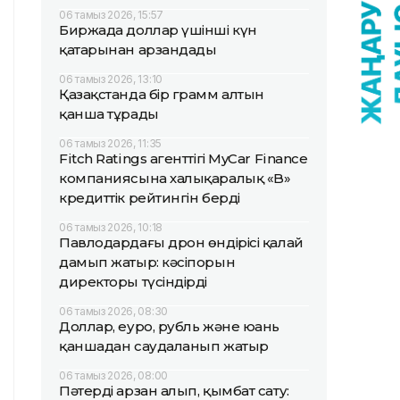
06 тамыз 2026, 15:57
Биржада доллар үшінші күн
қатарынан арзандады
06 тамыз 2026, 13:10
Қазақстанда бір грамм алтын
қанша тұрады
06 тамыз 2026, 11:35
Fitch Ratings агенттігі MyCar Finance
компаниясына халықаралық «B»
кредиттік рейтингін берді
06 тамыз 2026, 10:18
Павлодардағы дрон өндірісі қалай
дамып жатыр: кәсіпорын
директоры түсіндірді
06 тамыз 2026, 08:30
Доллар, еуро, рубль және юань
қаншадан саудаланып жатыр
06 тамыз 2026, 08:00
Пәтерді арзан алып, қымбат сату: