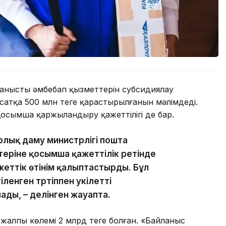
ныстың әмбебап қызметтерін субсидиялау
сатқа 500 млн теңге қарастырылғанын мәлімдеді.
қосымша қаржыландыру қажеттілігі де бар.
рлық даму министрлігі пошта
еріне қосымша қажеттілік ретінде
еттік өтінім қалыптастырды. Бұл
енген тәртіппен уәкілетті
ды, – делінген жауапта.
жалпы көлемі 2 млрд теңге болған. «Байланыс