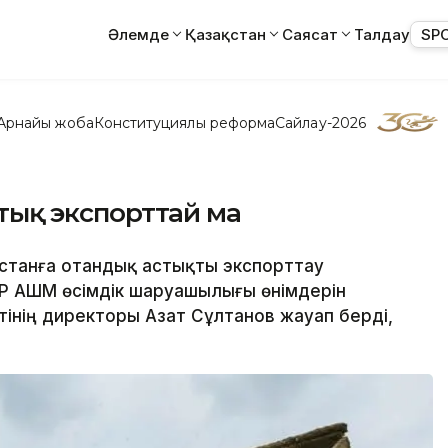
Әлемде
Қазақстан
Саясат
Талдау
SP
Арнайы жоба
Конституциялық реформа
Сайлау-2026
стық экспорттай ма
нстанға отандық астықты экспорттау
 ҚР АШМ өсімдік шаруашылығы өнімдерін
інің директоры Азат Сұлтанов жауап берді,