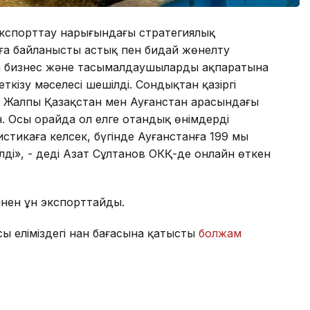
н экспорттау нарығындағы стратегиялық
айға байланысты астық пен бидай жөнелту
та бизнес және тасымалдаушылардың ақпаратына
кізу мәселесі шешілді. Сондықтан қазіргі
. Жалпы Қазақстан мен Ауғанстан арасындағы
н. Осы орайда ол елге отандық өнімдерді
стикаға келсек, бүгінде Ауғанстанға 199 мың
лді», - деді Азат Сұлтанов ОКҚ-де онлайн өткен
зінен ұн экспорттайды.
ы еліміздегі нан бағасына қатысты
болжам