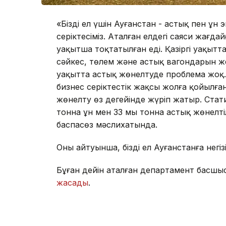
«Біздің ел үшін Ауғанстан - астық пен ұ
серіктесіміз. Аталған елдегі саяси жағд
уақытша тоқтатылған еді. Қазіргі уақыт
сәйкес, төлем және астық вагондарын жет
уақытта астық жөнелтуде проблема жоқ
бизнес серіктестік жақсы жолға қойылға
жөнелту өз деңгейінде жүріп жатыр. Стати
тонна ұн мен 33 мың тонна астық жөнелті
баспасөз мәслихатында.
Оның айтуынша, біздің ел Ауғанстанға негі
Бұған дейін аталған департамент басшыс
жасады
.