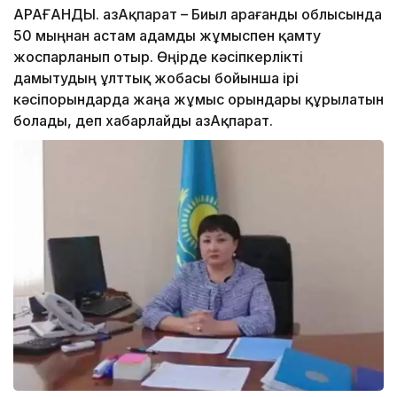
ҚАРАҒАНДЫ. ҚазАқпарат – Биыл Қарағанды облысында
50 мыңнан астам адамды жұмыспен қамту
жоспарланып отыр. Өңірде кәсіпкерлікті
дамытудың ұлттық жобасы бойынша ірі
кәсіпорындарда жаңа жұмыс орындары құрылатын
болады, деп хабарлайды ҚазАқпарат.