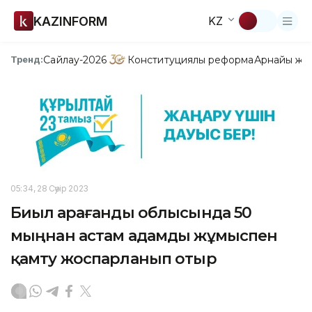
KAZINFORM
KZ
Сайлау-2026
Конституциялық реформа
Арнайы жо
Тренд:
05:34, 28 Сәуір 2023
Биыл Қарағанды облысында 50
мыңнан астам адамды жұмыспен
қамту жоспарланып отыр