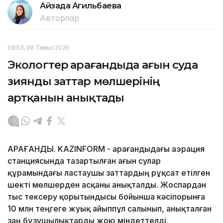
Айзада Агильбаева
Авторлар
08:53, 06 Тамыз 2026
Экологтер Қарағандыда ағын суда
зиянды заттар мөлшерінің
артқанын анықтады
ҚАРАҒАНДЫ. KAZINFORM - Қарағандыдағы аэрация
станциясында тазартылған ағын сулар
құрамындағы ластаушы заттардың рұқсат етілген
шекті мөлшерден асқаны анықталды. Жоспардан
тыс тексеру қорытындысы бойынша кәсіпорынға
10 млн теңгеге жуық айыппұл салынып, анықталған
заң бұзушылықтарды жою міндеттелді.