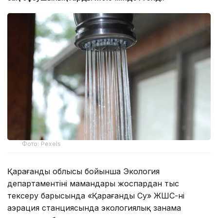
Фото: Pexels
Қарағанды облысы бойынша Экология
департаментінің мамандары жоспардан тыс
тексеру барысында «Қарағанды Су» ЖШС-нің
аэрация станциясында экологиялық заңнама