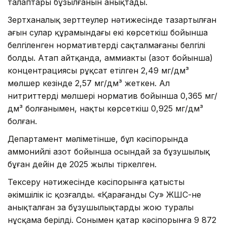
талаптары бұзылғанын анықтады.
Зертханалық зерттеулер нәтижесінде тазартылған
ағын сулар құрамындағы екі көрсеткіш бойынша
белгіленген нормативтердің сақталмағаны белгілі
болды. Атап айтқанда, аммиактың (азот бойынша)
концентрациясы рұқсат етілген 2,49 мг/дм³
мөлшер кезінде 2,57 мг/дм³ жеткен. Ал
нитриттердің мөлшері норматив бойынша 0,365 мг/
дм³ болғанымен, нақты көрсеткіш 0,925 мг/дм³
болған.
Департамент мәліметінше, бұл кәсіпорында
аммонийлі азот бойынша осындай заң бұзушылық
бұған дейін де 2025 жылы тіркелген.
Тексеру нәтижесінде кәсіпорынға қатысты
әкімшілік іс қозғалды. «Қарағанды Су» ЖШС-не
анықталған заң бұзушылықтарды жою туралы
нұсқама берілді. Сонымен қатар кәсіпорынға 9 872