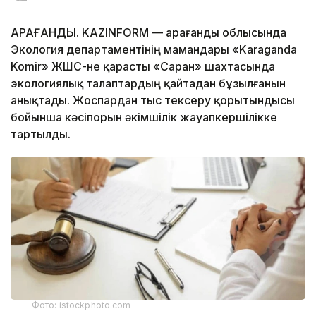
ҚАРАҒАНДЫ. KAZINFORM — Қарағанды облысында
Экология департаментінің мамандары «Karaganda
Komir» ЖШС-не қарасты «Саран» шахтасында
экологиялық талаптардың қайтадан бұзылғанын
анықтады. Жоспардан тыс тексеру қорытындысы
бойынша кәсіпорын әкімшілік жауапкершілікке
тартылды.
Фото: istockphoto.com