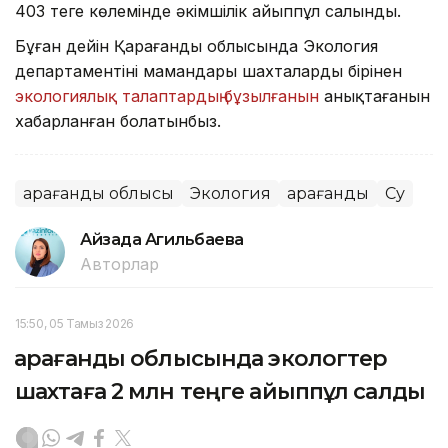
403 теңге көлемінде әкімшілік айыппұл салынды.
Бұған дейін Қарағанды облысында Экология
департаментінің мамандары шахталардың бірінен
экологиялық талаптардың бұзылғанын
анықтағанын
хабарланған болатынбыз.
Қарағанды облысы
Экология
Қарағанды
Су
Айзада Агильбаева
Авторлар
15:50, 05 Тамыз 2026
Қарағанды облысында экологтер
шахтаға 2 млн теңге айыппұл салды