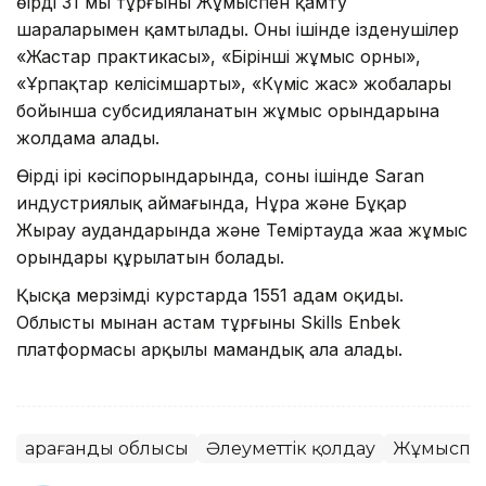
өңірдің 31 мың тұрғыны Жұмыспен қамту
шараларымен қамтылады. Оның ішінде ізденушілер
«Жастар практикасы», «Бірінші жұмыс орны»,
«Ұрпақтар келісімшарты», «Күміс жас» жобалары
бойынша субсидияланатын жұмыс орындарына
жолдама алады.
Өңірдің ірі кәсіпорындарында, соның ішінде Saran
индустриялық аймағында, Нұра және Бұқар
Жырау аудандарында және Теміртауда жаңа жұмыс
орындары құрылатын болады.
Қысқа мерзімді курстарда 1551 адам оқиды.
Облыстың мыңнан астам тұрғыны Skills Enbek
платформасы арқылы мамандық ала алады.
Қарағанды облысы
Әлеуметтік қолдау
Жұмыспен