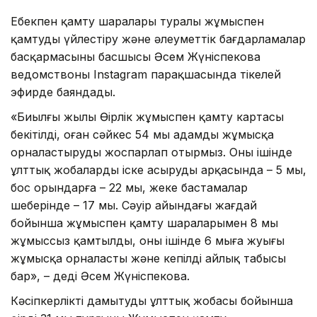
Еңбекпен қамту шаралары туралы жұмыспен
қамтуды үйлестіру және әлеуметтік бағдарламалар
басқармасының басшысы Әсем Жүніспекова
ведомствоның Instagram парақшасында тікелей
эфирде баяндады.
«Биылғы жылы Өңірлік жұмыспен қамту картасы
бекітілді, оған сәйкес 54 мың адамды жұмысқа
орналастыруды жоспарлап отырмыз. Оның ішінде
ұлттық жобаларды іске асырудың арқасында – 5 мың,
бос орындарға – 22 мың, жеке бастамалар
шеңберінде – 17 мың. Сәуір айындағы жағдай
бойынша жұмыспен қамту шараларымен 8 мың
жұмыссыз қамтылды, оның ішінде 6 мыңға жуығы
жұмысқа орналасты және кепілді айлық табысы
бар», – деді Әсем Жүніспекова.
Кәсіпкерлікті дамытудың ұлттық жобасы бойынша