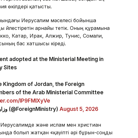
ия өкілдері қатысты.
анындағы Иерусалим мәселесі бойынша
үйлестіретін арнайы тетік. Оның құрамына
ко, Катар, Ирак, Алжир, Тунис, Сомали,
сының бас хатшысы кіреді.
t adopted at the Ministerial Meeting in
y Sites
te Kingdom of Jordan, the Foreign
mbers of the Arab Ministerial Committee
tter.com/lP9FMlXyVe
— وزارة الخارجية وشؤون المغتربين الأردنية (@ForeignMinistry)
August 5, 2026
 Иерусалимде және ислам мен христиан
ғында болып жатқан «қауіпті әрі бұрын-соңды