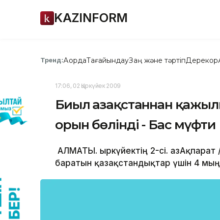
KAZINFORM
Ақорда
Тағайындау
Заң және тәртіп
Дерекқор
Тренд:
17:06, 02 Қыркүйек 2009
Биыл Қазақстаннан қажы
орын бөлінді - Бас мүфти
АЛМАТЫ. Қыркүйектің 2-сі. ҚазАқпара
баратын қазақстандықтар үшін 4 мың 