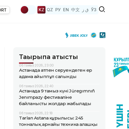
KZ
QZ
РУ
EN
中文
ق ز
ЎЗ
ORT
Тақырыпқа қатысты
06 тамыз 2026, 23:00
Астанада атпен серуендеген ер
адамға айыппұл салынды
06 тамыз 2026, 22:40
Астанада 9 тамыз күні Jüregımnıñ
Jenımpazy фестиваліне
байланысты жолдар жабылады
06 тамыз 2026, 22:18
Tarlan Astana құрылысы: 245
тонналық арнайы техника алғашқы