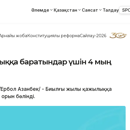
Әлемде
Қазақстан
Саясат
Талдау
SP
Арнайы жоба
Конституциялық реформа
Сайлау-2026
лыққа баратындар үшін 4 мың
т /Ербол Азанбек/ - Биылғы жылы қажылыққа
орын бөлінді.