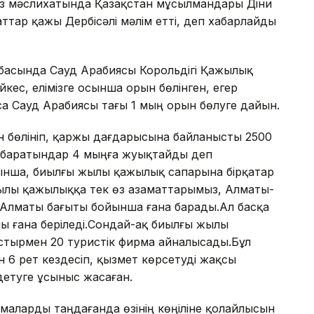
сөз мәслихатында Қазақстан мұсылмандары Діни
ттар қажы Дербісәлі мәлім етті, деп хабарлайды
басында Сауд Арабиясы Корольдігі Қажылық
йкес, елімізге осынша орын бөлінген, егер
 Сауд Арабиясы тағы 1 мың орын бөлуге дайын.
 бөлініп, қаржы дағдарысына байланысты 2500
 баратындар 4 мыңға жуықтайды деп
уынша, биылғы жылы қажылық сапарына бірқатар
қылы қажылыққа тек өз азаматтарымыз, Алматы-
лматы бағыты бойынша ғана барады.Ал басқа
лы ғана беріледі.Сондай-ақ биылғы жылы
тырмен 20 туристік фирма айналысады.Бұл
 6 рет кездесіп, қызмет көрсетуді жақсы
етуге ұсыныс жасаған.
аларды таңдағанда өзінің көңіліне қолайлысын