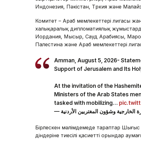
Индонезия, Пәкістан, Түркия және Малайз
Комитет – Араб мемлекеттері лигасы ж
халықаралық дипломатиялық жұмыстарды 
Иордания, Мысыр, Сауд Арабиясы, Марок
Палестина және Араб мемлекеттері лига
Amman, August 5, 2026- Statemen
Support of Jerusalem and Its Hol
At the invitation of the Hashemi
Ministers of the Arab States me
tasked with mobilizing…
pic.twi
Бірлескен мәлімдемеде тараптар Шығыс
діндеріне тиесілі қасиетті орындар аума