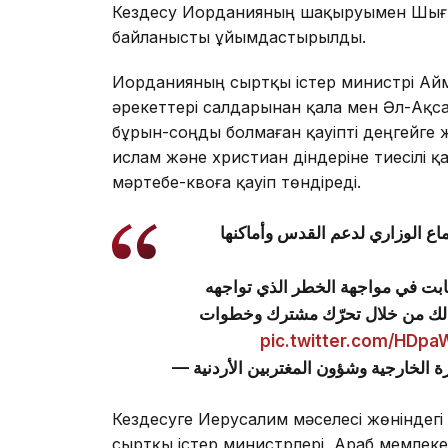
Кездесу Иорданияның шақыруымен Шығы
байланысты ұйымдастырылды.
Иорданияның сыртқы істер министрі Ай
әрекеттері салдарынан қала мен Әл-Ақса
бұрын-соңды болмаған қауіпті деңгейге
ислам және христиан діндеріне тиесілі 
мәртебе-квоға қауіп төндіреді.
اع الوزاري لدعم القدس وأماكنها
-لثابت في مواجهة الخطر الذي تواجهه
ذلك من خلال تحرّك مشترك وخطوات
pic.twitter.com/HDp
Кездесуге Иерусалим мәселесі жөніндегі
сыртқы істер министрлері, Араб мемлек