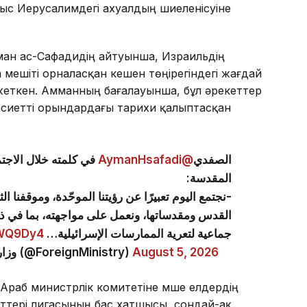
с Иерусалимдегі ахуалдың шиеленісуіне
ман ас-Сафадидің айтуынша, Израильдің
 мешіті орналасқан кешен төңірегіндегі жағдай
 жеткен. Амманның бағалауынша, бұл әрекеттер
қасиетті орындардағы тарихи қалыптасқан
في كلمته خلال الاجتم
@AymanHsafadi
الصفدي
المقدسة:
نجتمع اليوم تعبيرًا عن رؤيتنا الموحّدة، وموقفنا ا
القدس ومقدساتها، ونعمل على مواجهته، بما في 
aWQ9Dy4
جماعية لتعرية الممارسات الإسرائيلية…
— وزارة الخارجية وشؤون المغتربين الأردنية (@ForeignMinistry)
August 5, 2026
 Араб министрлік комитетіне мүше елдердің
еттері лигасының бас хатшысы, сондай-ақ