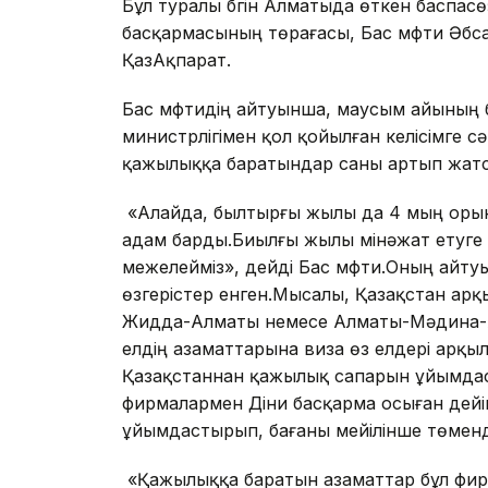
Бұл туралы бүгін Алматыда өткен баспа
басқармасының төрағасы, Бас мүфти Әбса
ҚазАқпарат.
Бас мүфтидің айтуынша, маусым айының 
министрлігімен қол қойылған келісімге сә
қажылыққа баратындар саны артып жатса
«Алайда, былтырғы жылы да 4 мың орын
адам барды.Биылғы жылы мінәжат етуге
межелейміз», дейді Бас мүфти.Оның айт
өзгерістер енген.Мысалы, Қазақстан ар
Жидда-Алматы немесе Алматы-Мәдина-А
елдің азаматтарына виза өз елдері арқы
Қазақстаннан қажылық сапарын ұйымдас
фирмалармен Діни басқарма осыған дейін
ұйымдастырып, бағаны мейілінше төменд
«Қажылыққа баратын азаматтар бұл фирм