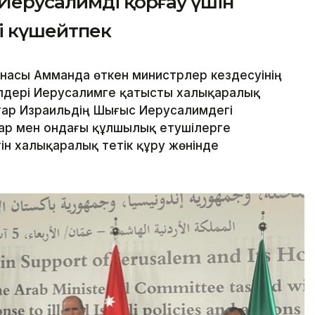
Иерусалимді қорғау үшін
і күшейтпек
насы Амманда өткен министрлер кездесуінің
лдері Иерусалимге қатысты халықаралық
птар Израильдің Шығыс Иерусалимдегі
дар мен ондағы құлшылық етушілерге
н халықаралық тетік құру жөнінде