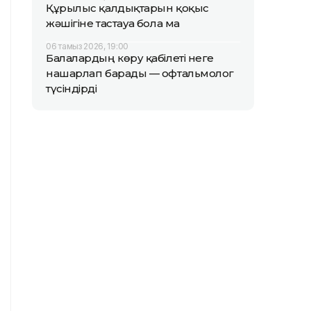
Құрылыс қалдықтарын қоқыс
жәшігіне тастауға бола ма
06 тамыз 2026, 19:00
Балалардың көру қабілеті неге
нашарлап барады — офтальмолог
түсіндірді