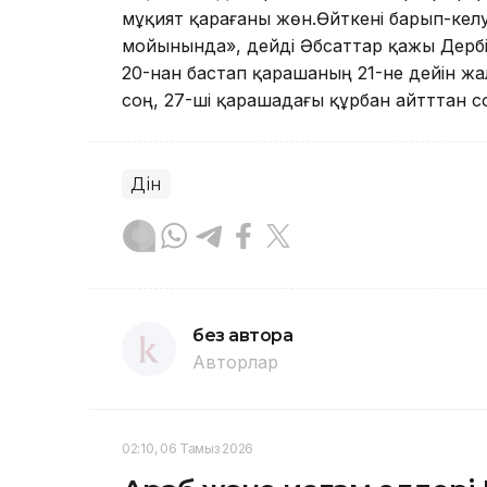
мұқият қарағаны жөн.Өйткені барып-кел
мойынында», дейді Әбсаттар қажы Дербіс
20-нан бастап қарашаның 21-не дейін ж
соң, 27-ші қарашадағы құрбан айтттан с
Дін
без автора
Авторлар
02:10, 06 Тамыз 2026