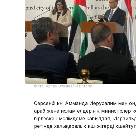
Фото: Арсен Өтешев/Kazinform
Сәрсенбі күні Амманда Иерусалим мен о
араб және ислам елдерінің министрлер к
бірлескен мәлімдеме қабылдап, Израиль
ретінде халықаралық күш-жігерді күшейтуге