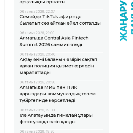
арқалықты орнатты
06 тамыз 2026, 22:07
Семейде TikTok эфирінде
былапыт сөз айтқан әйел сотталды
06 тамыз 2026, 21:00
Алматыда Central Asia Fintech
Summit 2026 саммиті өтеді
06 тамыз 2026, 20:40
Ақтау әкімі баланың өмірін сақтап
қалған полиция қызметкерлерін
марапаттады
06 тамыз 2026, 20:30
Алматыда МИБ пен ПИК
қарыздары коммуналдық төлем
түбіртегінде көрсетіледі
06 тамыз 2026, 19:30
Іле Алатауында гималай ұлары
фототұзаққа түсіп қалды
06 тамыз 2026, 19:20