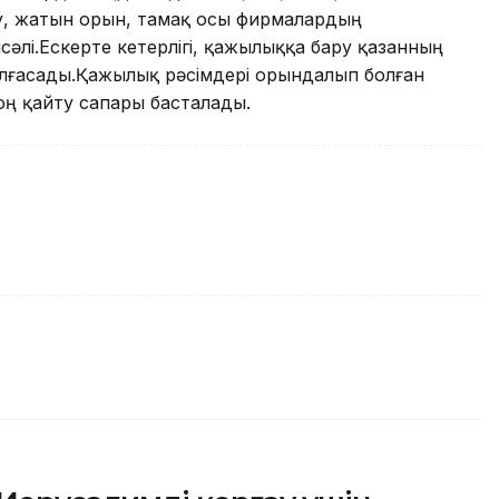
у, жатын орын, тамақ осы фирмалардың
әлі.Ескерте кетерлігі, қажылыққа бару қазанның
алғасады.Қажылық рәсімдері орындалып болған
оң қайту сапары басталады.