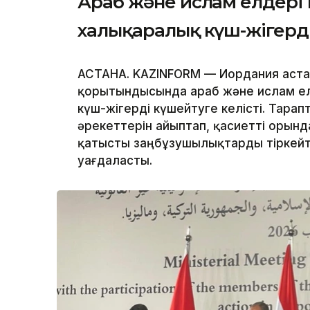
Араб және ислам елдері 
халықаралық күш-жігерд
АСТАНА. KAZINFORM — Иордания аста
қорытындысында араб және ислам е
күш-жігерді күшейтуге келісті. Тара
әрекеттерін айыптап, қасиетті орын
қатысты заңбұзушылықтарды тіркейті
уағдаласты.