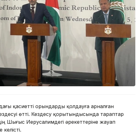
ндағы қасиетті орындарды қолдауға арналған
ездесуі өтті. Кездесу қорытындысында тараптар
дің Шығыс Иерусалимдегі әрекеттеріне жауап
 келісті.