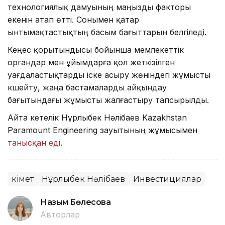
технологиялық дамуының маңызды факторы
екенін атап өтті. Сонымен қатар
ынтымақтастықтың басым бағыттарын белгіледі.
Кеңес қорытындысы бойынша мемлекеттік
органдар мен ұйымдарға қол жеткізілген
уағдаластықтарды іске асыру жөніндегі жұмысты
күшейту, жаңа бастамаларды айқындау
бағытындағы жұмысты жалғастыру тапсырылды.
Айта кетелік Нұрлыбек Нәлібаев Kazakhstan
Paramount Engineering зауытының жұмысымен
танысқан еді
.
Үкімет
Нұрлыбек Нәлібаев
Инвестициялар
Назым Бөлесова
Авторлар