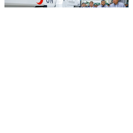
Фото: Солтан Жексенбеков/ Kazinform
Кәсіпорында Arlan және Alan-2 броньдалған
дөңгелекті машиналары, Barys жауынгерлік
броньды көлігінің 4×4, 6×6 және 8×8 өлшеміндегі
модельдері, сондай-ақ, жүзетін әрі дөңгелекті
Terrex-Barys-A 8×8 платформасы шығарылады.