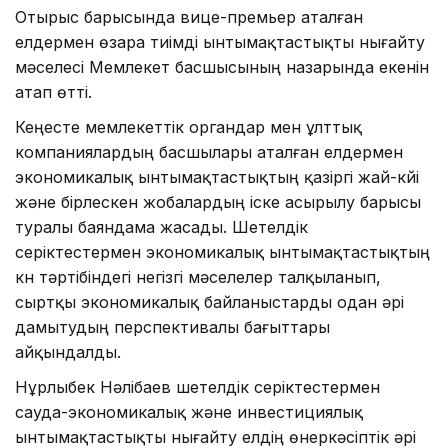
Отырыс барысында вице-премьер аталған
елдермен өзара тиімді ынтымақтастықты нығайту
мәселесі Мемлекет басшысының назарында екенін
атап өтті.
Кеңесте мемлекеттік органдар мен ұлттық
компаниялардың басшылары аталған елдермен
экономикалық ынтымақтастықтың қазіргі жай-күйі
және бірлескен жобалардың іске асырылу барысы
туралы баяндама жасады. Шетелдік
серіктестермен экономикалық ынтымақтастықтың
күн тәртібіндегі негізгі мәселелер талқыланып,
сыртқы экономикалық байланыстарды одан әрі
дамытудың перспективалы бағыттары
айқындалды.
Нұрлыбек Нәлібаев шетелдік серіктестермен
сауда-экономикалық және инвестициялық
ынтымақтастықты нығайту елдің өнеркәсіптік әрі