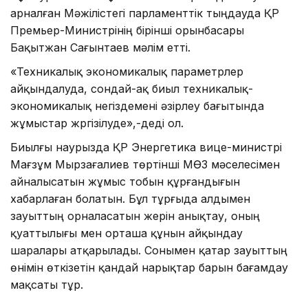
арналған Мәжілістегі парламенттік тыңдауда ҚР
Премьер-Министрінің бірінші орынбасары
Бақытжан Сағынтаев мәлім етті.
«Техникалық экономикалық параметрлер
айқындалуда, сондай-ақ биыл техникалық-
экономикалық негіздемені әзірлеу бағытында
жұмыстар жүргізілуде»,-деді ол.
Биылғы наурызда ҚР Энергетика вице-министрі
Мағзұм Мырзағалиев төртінші МӨЗ мәселесімен
айналысатын жұмыс тобын құрғандығын
хабарлаған болатын. Бұл тұрғыда алдымен
зауыттың орналасатын жерін анықтау, оның
қуаттылығы мен орташа құнын айқындау
шаралары атқарылады. Сонымен қатар зауыттың
өнімін өткізетін қандай нарықтар барын бағамдау
мақсаты тұр.