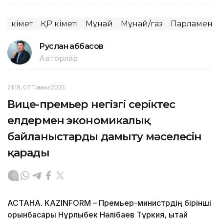
Үкімет
ҚР Үкіметі
Мұнай
Мұнай/газ
Парламент
Руслан Ғаббасов
Авторлар
21:18, 07 Тамыз 2026
Вице-премьер негізгі серіктес
елдермен экономикалық
байланыстарды дамыту мәселесін
қарады
АСТАНА. KAZINFORM – Премьер-министрдің бірінші
орынбасары Нұрлыбек Нәлібаев Түркия, Қытай