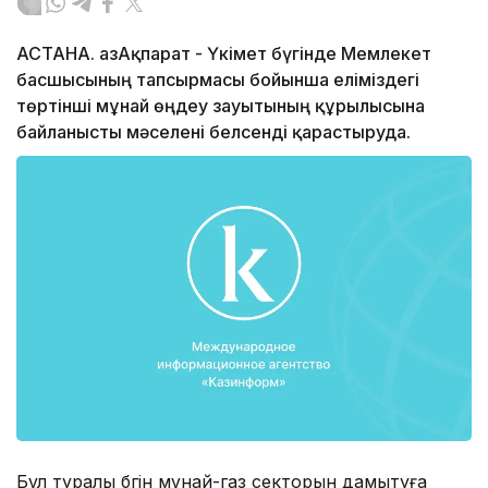
АСТАНА. ҚазАқпарат - Үкімет бүгінде Мемлекет
басшысының тапсырмасы бойынша еліміздегі
төртінші мұнай өңдеу зауытының құрылысына
байланысты мәселені белсенді қарастыруда.
Бұл туралы бүгін мұнай-газ секторын дамытуға