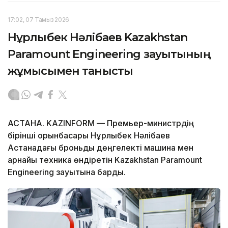
17:02, 07 Тамыз 2026
Нұрлыбек Нәлібаев Kazakhstan
Paramount Engineering зауытының
жұмысымен танысты
АСТАНА. KAZINFORM — Премьер-министрдің
бірінші орынбасары Нұрлыбек Нәлібаев
Астанадағы броньды дөңгелекті машина мен
арнайы техника өндіретін Kazakhstan Paramount
Engineering зауытына барды.