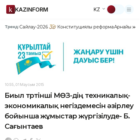
KAZINFORM
KZ
Сайлау-2026
Конституциялық реформа
Арнайы жо
Тренд:
10:55, 01 Маусым 2015
Биыл төртінші МӨЗ-дің техникалық-
экономикалық негіздемесін әзірлеу
бойынша жұмыстар жүргізілуде- Б.
Сағынтаев