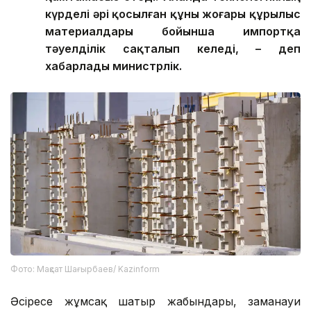
күрделі әрі қосылған құны жоғары құрылыс
материалдары бойынша импортқа
тәуелділік сақталып келеді, – деп
хабарлады министрлік.
Фото: Мақсат Шағырбаев/ Kazinform
Әсіресе жұмсақ шатыр жабындары, заманауи