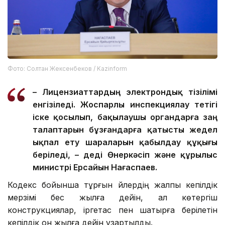
Фото: Солтан Жексенбеков / Kazinform
– Лицензиаттардың электрондық тізілімі
енгізіледі. Жоспарлы инспекциялау тетігі
іске қосылып, бақылаушы органдарға заң
талаптарын бұзғандарға қатысты жедел
ықпал ету шараларын қабылдау құқығы
беріледі, – деді Өнеркәсіп және құрылыс
министрі Ерсайын Нағаспаев.
Кодекс бойынша тұрғын үйлердің жалпы кепілдік
мерзімі бес жылға дейін, ал көтергіш
конструкциялар, іргетас пен шатырға берілетін
кепілдік он жылға дейін ұзартылды.