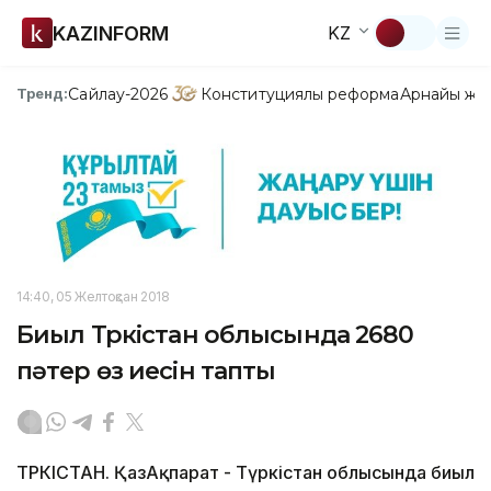
KAZINFORM
KZ
Сайлау-2026
Конституциялық реформа
Арнайы жо
Тренд:
14:40, 05 Желтоқсан 2018
Биыл Түркістан облысында 2680
пәтер өз иесін тапты
ТҮРКІСТАН. ҚазАқпарат - Түркістан облысында биыл