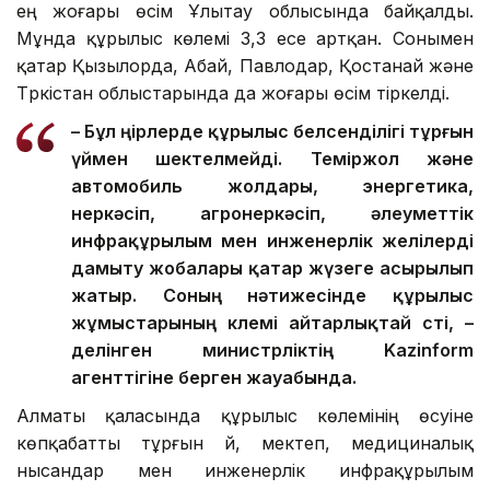
ең жоғары өсім Ұлытау облысында байқалды.
Мұнда құрылыс көлемі 3,3 есе артқан. Сонымен
қатар Қызылорда, Абай, Павлодар, Қостанай және
Түркістан облыстарында да жоғары өсім тіркелді.
– Бұл өңірлерде құрылыс белсенділігі тұрғын
үймен шектелмейді. Теміржол және
автомобиль жолдары, энергетика,
өнеркәсіп, агроөнеркәсіп, әлеуметтік
инфрақұрылым мен инженерлік желілерді
дамыту жобалары қатар жүзеге асырылып
жатыр. Соның нәтижесінде құрылыс
жұмыстарының көлемі айтарлықтай өсті, –
делінген министрліктің Kazinform
агенттігіне берген жауабында.
Алматы қаласында құрылыс көлемінің өсуіне
көпқабатты тұрғын үй, мектеп, медициналық
нысандар мен инженерлік инфрақұрылым