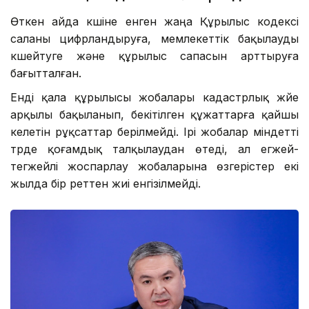
Өткен айда күшіне енген жаңа Құрылыс кодексі
саланы цифрландыруға, мемлекеттік бақылауды
күшейтуге және құрылыс сапасын арттыруға
бағытталған.
Енді қала құрылысы жобалары кадастрлық жүйе
арқылы бақыланып, бекітілген құжаттарға қайшы
келетін рұқсаттар берілмейді. Ірі жобалар міндетті
түрде қоғамдық талқылаудан өтеді, ал егжей-
тегжейлі жоспарлау жобаларына өзгерістер екі
жылда бір реттен жиі енгізілмейді.