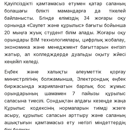
Қауіпсіздікті қамтамасыз етумен қатар саланың
болашағы білікті мамандарға да тікелей
байланысты. Бүгінде еліміздің 34 жоғары оқу
орнында «Сәулет және құрылыс» бағыты бойынша
20 мыңға жуық студент білім алады. Жоғары оқу
орындары BIM технологиялары, цифрлық жобалау,
экономика және менеджмент бағыттарын енгізіп
жатыр, ал колледждерде дуальды оқыту жүйесі
кеңейіп келеді.
Еңбек және халықты әлеуметтік қорғау
министрлігінің болжамынша, Электрондық еңбек
биржасында жарияланатын барлық бос жұмыс
орындарының шамамен 7 пайызы құрылыс
саласына тиесілі. Сондықтан алдағы кезеңде жаңа
Құрылыс кодексінің нормаларын тиімді жүзеге
асыру, құрылыс сапасын арттыру және саланың
ашықтығын қамтамасыз ету негізгі міндеттердің
бірі болмақ.