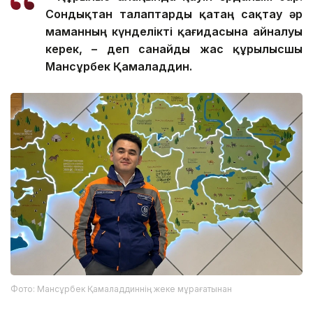
Сондықтан талаптар
ды
қатаң сақтау әр
маманның күнделікті қағидасына айналуы
керек, – де
п санайды
жас құрылысшы
Мансұрбек Қамалад
д
ин.
Фото: Мансұрбек Қамаладдиннің жеке мұрағатынан