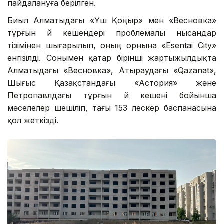
пайдалануға берілген.
Биыл Алматыдағы «Үш Қоңыр» мен «Весновка»
тұрғын үй кешендері проблемалы нысандар
тізімінен шығарылып, оның орнына «Esentai City»
енгізілді. Сонымен қатар бірінші жартыжылдықта
Алматыдағы «Весновка», Атыраудағы «Qazanat»,
Шығыс Қазақстандағы «Астория» және
Петропавлдағы тұрғын үй кешені бойынша
мәселелер шешіліп, тағы 153 үлескер баспанасына
қол жеткізді.