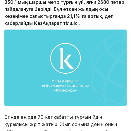
350,1 мың шаршы метр тұрғын үй, яғни 2680 пәтер
пайдалануға берілді. Бұл өткен жылдың осы
кезеңімен салыстырғанда 21,1%-ға артық, деп
хабарлайды ҚазАқпарат тілшісі.
Бүгінде өңірде 79 көпқабатты тұрғын үйдің
құрылысы жүріп жатыр. Жыл соңына дейін оның