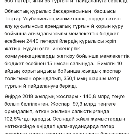
500 пәтері, яғни 35 тұрғын үй пайдалануға беріледі.
Облыстық құрылыс басқармасының басшысы
Тоқтар Усубалиевтің мәліметінше, өңірде сатып
алу құқығынсыз арендалық тұрғын үй қорын құру
бойынша ағымдағы жылы мемлекеттік бюджет
есебінен 2449 пәтерлі үйлердің құрылысы жүріп
жатыр. Бұдан өзге, инженерлік
коммуникацияларды жеткізу бойынша мемлекеттік
бюджет есебінен 15 нысан салынуда. Биылғы 10
айдың қорытындысы бойынша жылдық жоспар
толығымен орындалып, 350,1 мың шаршы метр
тұрғын үй пайдалануға берілді.
Өңірде 2018 жылдың жоспары - 140,8 млрд теңге
болып белгіленген. Жоспар 97,3 млрд теңгеге
орындалып, өткен жылмен салыстырғанда
102,6%-ды құрады. Осындай жүйелі жұмыстардың
нәтижесінде өңірдегі қала-аудандарда пәтер
кезегінде тұрған азаматтар арендалық баспанамен