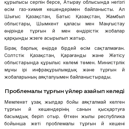
құрылысы серпін берсе, Атырау облысында негізгі
өсім газ-химия кешендерімен байланысты. Ал
Шығыс Қазақстан, Батыс Қазақстан, Жамбыл
облыстары, Шымкент қаласы мен Маңғыстау
өңірінде тұрғын үй мен өндірістік жобалар
қарқынды жүзеге асырылып жатыр.
Бірақ барлық өңірде бірдей өсім сақталмаған.
Солтүстік Қазақстан, Қарағанды және Жетісу
облыстарында құрылыс көлемі төмен. Министрлік
мұны ірі инфрақұрылымдық және тұрғын үй
жобаларының аяқталуымен байланыстырады.
Проблемалы тұрғын үйлер азайып келеді
Мемлекет ұзақ жылдар бойы аяқталмай келген
тұрғын үй кешендерінің санын қысқартуға
басымдық беріп отыр. Өткен жылы республика
бойынша жеті проблемалы тұрғын үй кешені