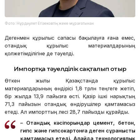
Фото: Нұрдәулет Егізековтің жеке мұрағатынан
Дегенмен құрылыс сапасы бақылауға ғана емес,
отандық құрылыс материалдарының
қолжетімділігіне де тәуелді.
Импортқа тәуелділік сақталып отыр
Өткен жылы Қазақстанда құрылыс
материалдарының өндірісі 1,8 трлн теңгеге жетіп,
бір жылда 13,9 пайызға өсті. Қазір ішкі нарықтың
71,3 пайызын отандық өндірушілер қамтамасыз
етеді. Ал импорттың үлесі 28,7 пайызды құрайды.
– Отандық кәсіпорындар цемент, бетон,
гипс және гипсокартонға деген сұранысты
қамтамасыз етеді. Алайда технологиялық