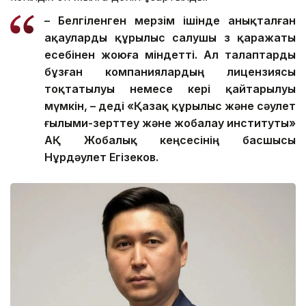
– Белгіленген мерзім ішінде анықталған
ақауларды құрылыс салушы өз қаражаты
есебінен жоюға міндетті. Ал талаптарды
бұзған компаниялардың лицензиясы
тоқтатылуы немесе кері қайтарылуы
мүмкін, – деді «Қазақ құрылыс және сәулет
ғылыми-зерттеу және жобалау институты»
АҚ Жобалық кеңсесінің басшысы
Нұрдәулет Егізеков.