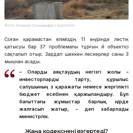
Фото: Алтынай Сағындықова / Kazinform
Соған қарамастан еліміздің 11 өңірінде үлестік
қатысуы бар 37 проблемалы тұрғын үй объектісі
сақталып отыр. Зардап шеккен үлескерлер саны 3
мыңнан асады.
– О
ларды
аяқтаудың негізгі жолы –
инвесторларды тарту, құрылыс
салушының өз қаражаты немесе жергілікті
бюджет есебінен қаржыландыру. Бұл
бағыттағы жұмыстар барлық өңірде
жалғасып жатыр, – деп хабарлады
министрлік.
Жаңа кодекс
нені өзгертеді?