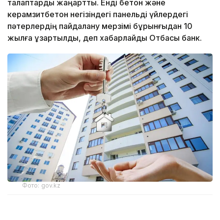
талаптарды жаңартты. Енді бетон және
керамзитбетон негізіндегі панельді үйлердегі
пәтерлердің пайдалану мерзімі бұрынғыдан 10
жылға ұзартылды, деп хабарлайды Отбасы банк.
Фото: gov.kz
Бұған дейін мұндай үйлердегі пәтерлер үйдің