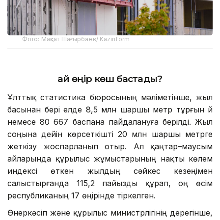
Фото: Мақсат Шағырбаев/ Kazinform
Қай өңір көш бастады?
Ұлттық статистика бюросының мәліметінше, жыл
басынан бері елде 8,5 млн шаршы метр тұрғын үй
немесе 80 667 баспана пайдалануға берілді. Жыл
соңына дейін көрсеткішті 20 млн шаршы метрге
жеткізу жоспарланып отыр. Ал қаңтар–маусым
айларында құрылыс жұмыстарының нақты көлем
индексі өткен жылдың сәйкес кезеңімен
салыстырғанда 115,2 пайызды құрап, оң өсім
республиканың 17 өңірінде тіркелген.
Өнеркәсіп және құрылыс министрлігінің дерегінше,