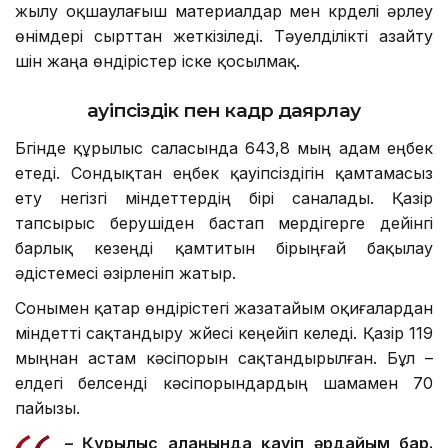
жылу оқшаулағыш материалдар мен күрделі әрлеу
өнімдері сырттан жеткізіледі. Тәуелділікті азайту
үшін жаңа өндірістер іске қосылмақ.
Қауіпсіздік пен кадр даярлау
Бүгінде құрылыс саласында 643,8 мың адам еңбек
етеді. Сондықтан еңбек қауіпсіздігін қамтамасыз
ету негізгі міндеттердің бірі саналады. Қазір
тапсырыс берушіден бастап мердігерге дейінгі
барлық кезеңді қамтитын бірыңғай бақылау
әдістемесі әзірленіп жатыр.
Сонымен қатар өндірістегі жазатайым оқиғалардан
міндетті сақтандыру жүйесі кеңейіп келеді. Қазір 119
мыңнан астам кәсіпорын сақтандырылған. Бұл –
елдегі белсенді кәсіпорындардың шамамен 70
пайызы.
– Құрылыс алаңында қауіп әрдайым бар.