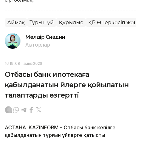
Аймақ
Тұрғын үй
Құрылыс
ҚР Өнеркәсіп және
Мөлдір Снадин
Авторлар
16:19, 08 Тамыз 2026
Отбасы банк ипотекаға
қабылданатын үйлерге қойылатын
талаптарды өзгертті
АСТАНА. KAZINFORM – Отбасы банк кепілге
қабылданатын тұрғын үйлерге қатысты