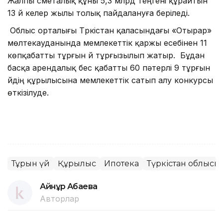
Жалпы сметалық құны 5,3 млрд теңгені құрайтын
13 үй келер жылы толық пайдалануға беріледі.
Облыс орталығы Түркістан қаласындағы «Отырар»
мөлтекауданында мемлекеттік қаржы есебінен 11
көпқабатты тұрғын үй тұрғызылып жатыр. Бұдан
басқа арендалық бес қабатты 60 пәтерлі 9 тұрғын
үйдің құрылысына мемлекеттік сатып алу конкурсы
өткізілуде.
Тұрғын үй
Құрылыс
Ипотека
Түркістан облысы
Айнұр Ақбаева
Авторлар