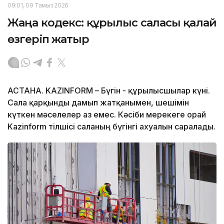
09:01, 09 Тамыз 2026
Жаңа кодекс: құрылыс саласы қалай
өзгеріп жатыр
АСТАНА. KAZINFORM – Бүгін - құрылысшылар күні.
Сала қарқынды дамып жатқанымен, шешімін
күткен мәселелер аз емес. Кәсіби мерекеге орай
Kazinform тілшісі саланың бүгінгі ахуалын саралады.