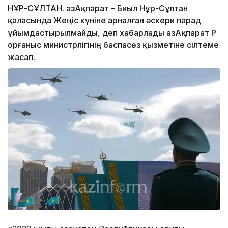
НҰР-СҰЛТАН. ҚазАқпарат – Биыл Нұр-Сұлтан
қаласында Жеңіс күніне арналған әскери парад
ұйымдастырылмайды, деп хабарлады ҚазАқпарат ҚР
Қорғаныс министрлігінің баспасөз қызметіне сілтеме
жасап.