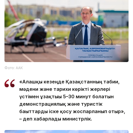
Фото: ААК
«Алғашқы кезеңде Қазақстанның табиғи,
мәдени және тарихи көрікті жерлері
үстімен ұзақтығы 5–30 минут болатын
демонстрациялық және туристік
бағыттарды іске қосу жоспарланып отыр»,
– деп хабарлады министрлік.