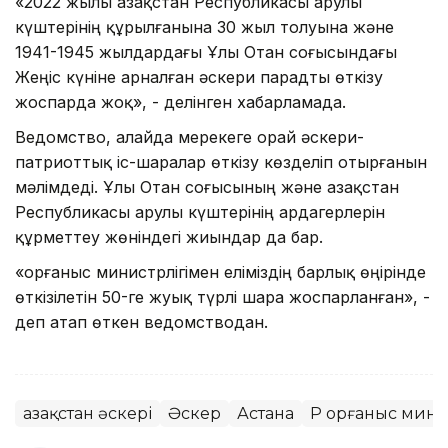
«2022 жылы Қазақстан Республикасы Қарулы
күштерінің құрылғанына 30 жыл толуына және
1941-1945 жылдардағы Ұлы Отан соғысындағы
Жеңіс күніне арналған әскери парадты өткізу
жоспарда жоқ», - делінген хабарламада.
Ведомство, алайда мерекеге орай әскери-
патриоттық іс-шаралар өткізу көзделіп отырғанын
мәлімдеді. Ұлы Отан соғысының және Қазақстан
Республикасы Қарулы күштерінің ардагерлерін
құрметтеу жөніндегі жиындар да бар.
«Қорғаныс министрлігімен еліміздің барлық өңірінде
өткізілетін 50-ге жуық түрлі шара жоспарланған», -
деп атап өткен ведомстводан.
Қазақстан әскері
Әскер
Астана
ҚР Қорғаныс мини