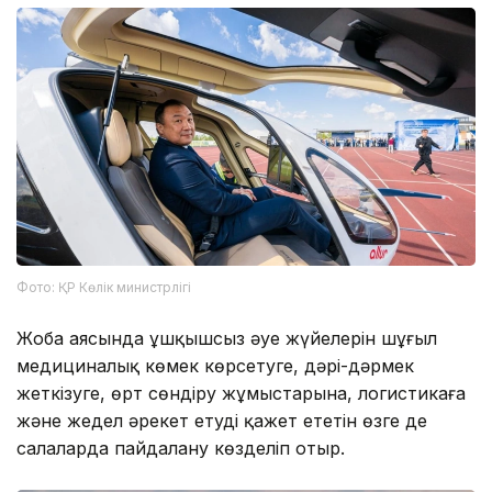
Фото: ҚР Көлік министрлігі
Жоба аясында ұшқышсыз әуе жүйелерін шұғыл
медициналық көмек көрсетуге, дәрі-дәрмек
жеткізуге, өрт сөндіру жұмыстарына, логистикаға
және жедел әрекет етуді қажет ететін өзге де
салаларда пайдалану көзделіп отыр.