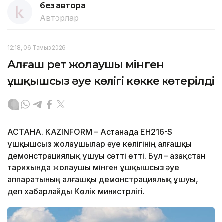
без автора
Авторлар
12:18, 06 Тамыз 2026
Алғаш рет жолаушы мінген
ұшқышсыз әуе көлігі көкке көтерілді
АСТАНА. KAZINFORM – Астанада EH216-S
ұшқышсыз жолаушылар әуе көлігінің алғашқы
демонстрациялық ұшуы сәтті өтті. Бұл – Қазақстан
тарихында жолаушы мінген ұшқышсыз әуе
аппаратының алғашқы демонстрациялық ұшуы,
деп хабарлайды Көлік министрлігі.