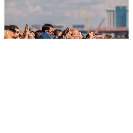
Фото: ААК
Сонымен қатар Қазақстанда жолаушыларға
арналған ұшқышсыз әуе жүйелерін кезең-
кезеңімен жергілікті жерде өндіру жоспарланған.
Бұл жоғары технологиялы машина жасау саласын
дамытуға, жаңа жұмыс орындарын ашуға және
өнеркәсіптік кооперацияны кеңейтуге мүмкіндік