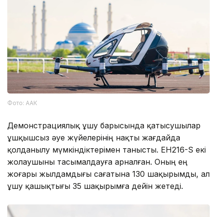
Фото: ААК
Демонстрациялық ұшу барысында қатысушылар
ұшқышсыз әуе жүйелерінің нақты жағдайда
қолданылу мүмкіндіктерімен танысты. EH216-S екі
жолаушыны тасымалдауға арналған. Оның ең
жоғары жылдамдығы сағатына 130 шақырымды, ал
ұшу қашықтығы 35 шақырымға дейін жетеді.