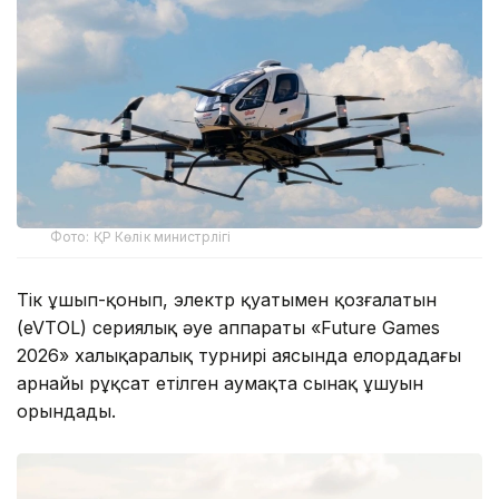
Фото: ҚР Көлік министрлігі
Тік ұшып-қонып, электр қуатымен қозғалатын
(eVTOL) сериялық әуе аппараты «Future Games
2026» халықаралық турнирі аясында елордадағы
арнайы рұқсат етілген аумақта сынақ ұшуын
орындады.