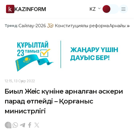
KAZINFORM
KZ
Сайлау-2026
Конституциялық реформа
Арнайы жо
Тренд:
12:15, 13 Сәуір 2022
Биыл Жеңіс күніне арналған әскери
парад өтпейді – Қорғаныс
министрлігі