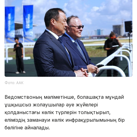
Фото: ААК
Ведомствоның мәліметінше, болашақта мұндай
ұшқышсыз жолаушылар әуе жүйелері
қолданыстағы көлік түрлерін толықтырып,
еліміздің заманауи көлік инфрақұрылымының бір
бөлігіне айналады.