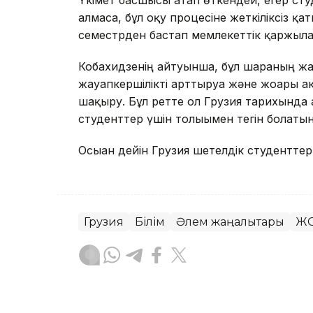
алмаса, бұл оқу процесіне жеткіліксіз қ
семестрден бастап мемлекеттік қаржыл
Кобахидзенің айтуынша, бұл шараның жа
жауапкершілікті арттыруға және жоғары а
шақыру. Бұл ретте ол Грузия тарихында 
студенттер үшін толығымен тегін болатын
Осыған дейін Грузия шетелдік студентте
Грузия
Білім
Әлем жаңалықтары
ЖО