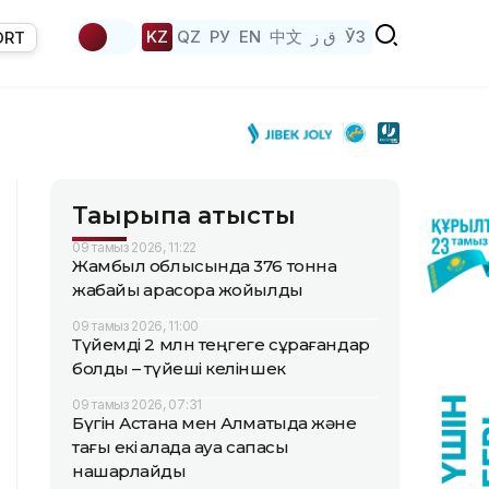
KZ
QZ
РУ
EN
中文
ق ز
ЎЗ
ORT
Тақырыпқа қатысты
09 тамыз 2026, 11:22
Жамбыл облысында 376 тонна
жабайы қарасора жойылды
09 тамыз 2026, 11:00
Түйемді 2 млн теңгеге сұрағандар
болды – түйеші келіншек
09 тамыз 2026, 07:31
Бүгін Астана мен Алматыда және
тағы екі қалада ауа сапасы
нашарлайды