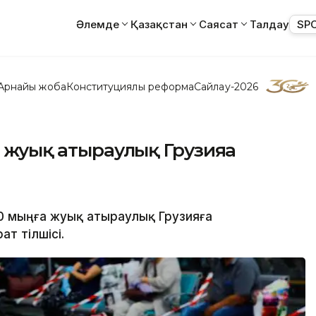
Әлемде
Қазақстан
Саясат
Талдау
SP
Арнайы жоба
Конституциялық реформа
Сайлау-2026
а жуық атыраулық Грузияға
10 мыңға жуық атыраулық Грузияға
ат тілшісі.