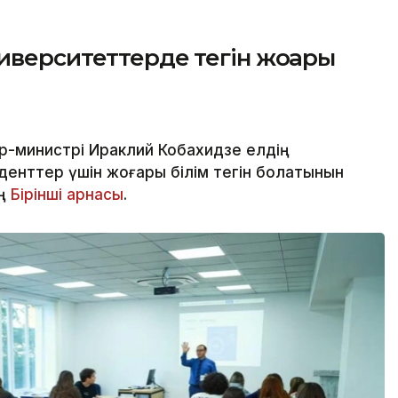
иверситеттерде тегін жоғары
-министрі Ираклий Кобахидзе елдің
денттер үшін жоғары білім тегін болатынын
ың
Бірінші арнасы
.