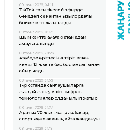
09 тамыз 2026, 04:11
TikТok-тағы тікелей эфирде
бейәдеп сөз айтқан қызылордалық
бойжеткен жазаланды
09 тамыз 2026, 01:52
Шымкентте ауаға оқ атқан адам
қамауға алынды
08 тамыз 2026, 23:26
Ақтөбеде әріптесін өлтіріп алған
кенші 13 жылға бас бостандығынан
айырылды
08 тамыз 2026, 21:53
Түркістанда сайлаушыларға
жағдай жасау үшін цифрлық
технологиялар қолданылып жатыр
08 тамыз 2026, 21:27
Арқалыққа 70 жыл: жаңа жобалар,
спорт және қаланың қайта жандануы
08 тамыз 2026, 21:13