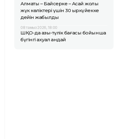
Алматы – Байсерке – Ақсай жолы
жүк көліктері үшін 30 қыркүйекке
дейін жабылды
08 тамыз 2026, 18:00
ШҚО-да азық-түлік бағасы бойынша
бүгінгі ахуал қандай