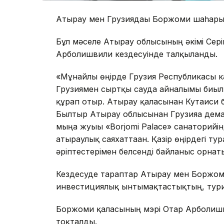
Атырау мен Грузиядағы Боржоми шаһары 
Бұл мәселе Атырау облысының әкімі Сер
Арболишвили кездесуінде талқыланды.
«Мұнайлы өңірде Грузия Республикасы к
Грузиямен сыртқы сауда айналымы биыл
құрап отыр. Атырау қаласынан Кутаиси б
Былтыр Атырау облысынан Грузияға демал
мыңға жуығы «Borjomi Palace» санаторийін
атыраулық саяхаттаған. Қазір өңірдегі т
әріптестерімен белсенді байланыс орнат
Кездесуде тараптар Атырау мен Боржом
инвестициялық ынтымақтастықтың, туриз
Боржоми қаласының мэрі Отар Арболиш
тоқталды.