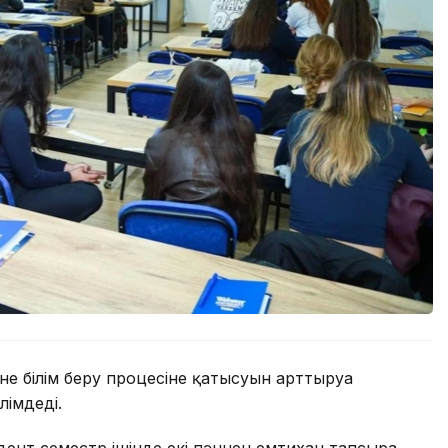
е білім беру процесіне қатысуын арттыруға
лімдеді.
дент семестр ішінде екі пәннен емтихан тапсыра