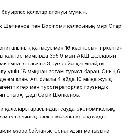
бауырлас қалалар атануы мүмкін.
ік Шәпкенов пен Боржоми қаласының мэрі Отар
апиталының қатысуымен 16 кәсіпорын тіркелген.
ғы қаңтар-мамырда 396,9 мың АҚШ долларын
ағытына аптасына 3 әуе рейсі қатынайды.
у үшін 18 мыңнан астам турист барған. Оның 6
де ем алған. Ал, биылғы 4 айда 10 мыңға жуық
урагенттіктер мен туроператорлар грузиндік
ып отыр»,-деді Серік Шәпкенов.
и қалалары арасындағы сауда-экономикалық,
м саласының өзекті мәселелерін қозғады.
вили өзара байланыс орнатудың маңызына