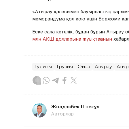
«Атырау қаласымен бауырластық қарым-
меморандумға қол қою үшін Боржоми қа
Еске сала кетелік, бұдан бұрын Атырау
млн АҚШ долларына жуықтағанын
хабарл
Туризм
Грузия
Оқиға
Атырау
Атыр
Жолдасбек Шөпеғұл
Авторлар