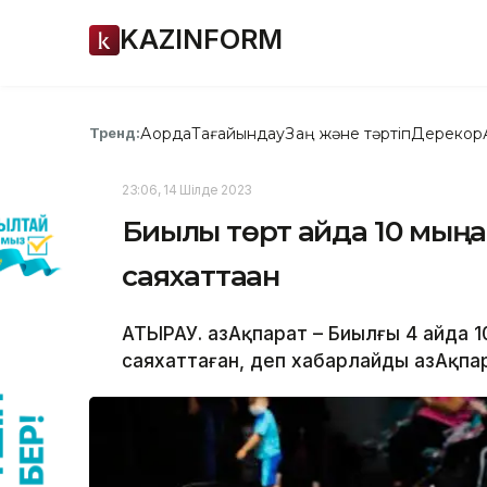
KAZINFORM
Ақорда
Тағайындау
Заң және тәртіп
Дерекқор
Тренд:
23:06, 14 Шілде 2023
Биылғы төрт айда 10 мыңғ
саяхаттаған
АТЫРАУ. ҚазАқпарат – Биылғы 4 айда 
саяхаттаған, деп хабарлайды ҚазАқпар