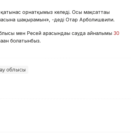
қатынас орнатқымыз келеді. Осы мақсаттағы
ласына шақырамын», -деді Отар Арболишвили.
 облысы мен Ресей арасындағы сауда айналымы
30
аған болатынбыз.
ау облысы