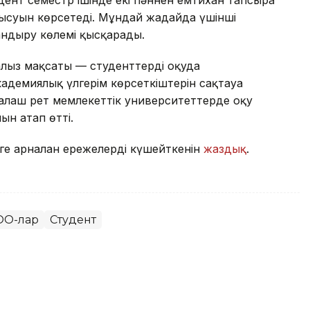
атысуын көрсетеді. Мұндай жағдайда үшінші
андыру көлемі қысқарады.
лғыз мақсаты — студенттерді оқуда
кадемиялық үлгерім көрсеткіштерін сақтауға
алғаш рет мемлекеттік университеттерде оқу
ын атап өтті.
рге арналған ережелерді күшейткенін
жаздық
.
О-лар
Студент