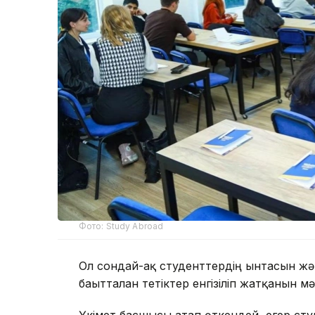
Фото: Study Abroad
Ол сондай-ақ студенттердің ынтасын жән
бағытталған тетіктер енгізіліп жатқанын мә
Үкімет басшысы атап өткендей, егер сту