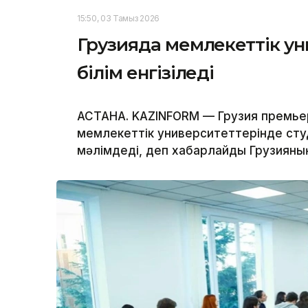
15:50, 03 Тамыз 2026
Грузияда мемлекеттік ун
білім енгізіледі
АСТАНА. KAZINFORM — Грузия премьер
мемлекеттік университеттерінде сту
мәлімдеді, деп хабарлайды Грузиян