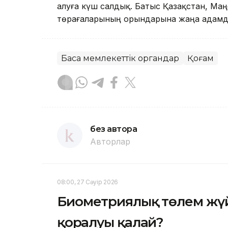
алуға күш салдық. Батыс Қазақстан, Ма
төрағаларының орындарына жаңа адамдар
Басқа мемлекеттік органдар
Қоғам
без автора
Авторлар
08:00, 27 Сәуір 2026
Биометриялық төлем жүйес
қорғалуы қалай?