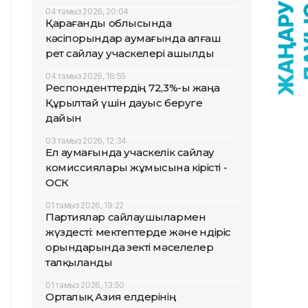
04 тамыз 2026, 20:04
Қарағанды облысында
кәсіпорындар аумағында алғаш
рет сайлау учаскелері ашылды
04 тамыз 2026, 16:55
Респонденттердің 72,3%-ы жаңа
Құрылтай үшін дауыс беруге
дайын
03 тамыз 2026, 12:34
Ел аумағында учаскелік сайлау
комиссиялары жұмысына кірісті -
ОСК
01 тамыз 2026, 19:22
Партиялар сайлаушылармен
жүздесті: мектептерде және өндіріс
орындарында өзекті мәселелер
талқыланды
01 тамыз 2026, 13:50
Орталық Азия елдерінің