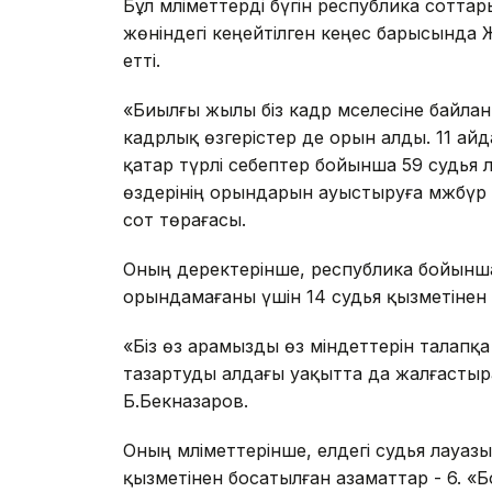
Бұл мәліметтерді бүгін республика сот
жөніндегі кеңейтілген кеңес барысында
етті.
«Биылғы жылы біз кадр мәселесіне байла
кадрлық өзгерістер де орын алды. 11 айд
қатар түрлі себептер бойынша 59 судь
өздерінің орындарын ауыстыруға мәжбүр 
сот төрағасы.
Оның деректерінше, республика бойынш
орындамағаны үшін 14 судья қызметінен
«Біз өз арамызды өз міндеттерін талапқ
тазартуды алдағы уақытта да жалғастыра
Б.Бекназаров.
Оның мәліметтерінше, елдегі судья лауаз
қызметінен босатылған азаматтар - 6. «