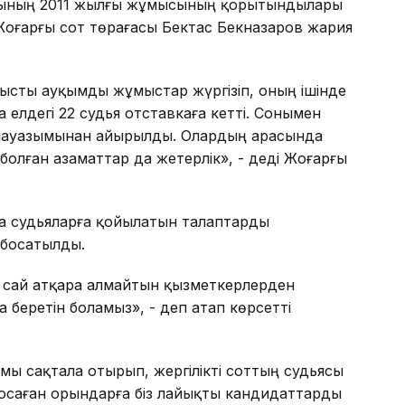
тарының 2011 жылғы жұмысының қорытындылары
 Жоғарғы сот төрағасы Бектас Бекназаров жария
нысты ауқымды жұмыстар жүргізіп, оның ішінде
а елдегі 22 судья отставкаға кетті. Сонымен
я лауазымынан айырылды. Олардың арасында
болған азаматтар да жетерлік», - деді Жоғарғы
а судьяларға қойылатын талаптарды
 босатылды.
а сай атқара алмайтын қызметкерлерден
 беретін боламыз», - деп атап көрсетті
ымы сақтала отырып, жергілікті соттың судьясы
Босаған орындарға біз лайықты кандидаттарды