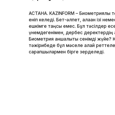
АСТАНА. KAZINFORM – Биометриялық тө
еніп келеді. Бет-әлпет, алақан ізі не
ешкімге таңсық емес. Бұл тәсілдер ес
үнемдегенімен, дербес деректердің қа
Биометрия қаншалықты сенімді жүйе? 
тәжірибеде бұл мәселе қалай реттелед
сарапшылармен бірге зерделеді.