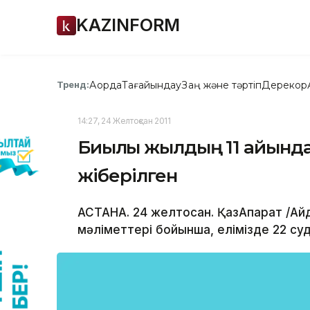
KAZINFORM
Ақорда
Тағайындау
Заң және тәртіп
Дерекқор
Тренд:
14:27, 24 Желтоқсан 2011
Биылғы жылдың 11 айында 
жіберілген
АСТАНА. 24 желтоқсан. ҚазАқпарат /А
мәліметтері бойынша, елімізде 22 суд