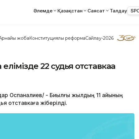
Әлемде
Қазақстан
Саясат
Талдау
SP
Арнайы жоба
Конституциялық реформа
Сайлау-2026
елімізде 22 судья отставкаға
йдар Оспаналиев/ - Биылғы жылдың 11 айының
ья отставкаға жіберілді.