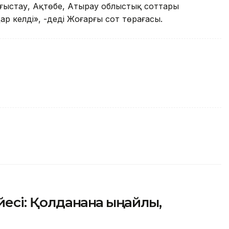
ңғыстау, Ақтөбе, Атырау облыстық соттары
 келді», -деді Жоғарғы сот төрағасы.
і: Қолданғанға ыңғайлы,