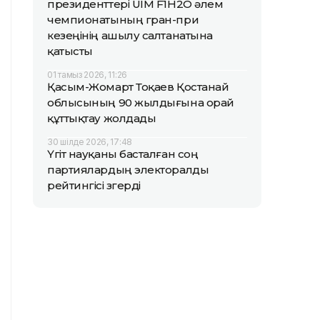
президенттері UIM F1H2O әлем
чемпионатының гран-при
кезеңінің ашылу салтанатына
қатысты
01 тамыз 2026, 11:26
Қасым-Жомарт Тоқаев Қостанай
облысының 90 жылдығына орай
құттықтау жолдады
30 шілде 2026, 17:48
Үгіт науқаны басталған соң
партиялардың электоралды
рейтингісі өзгерді