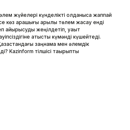
лем жүйелері күнделікті қолданысқа жаппай
месе көз қарашығы арқылы төлем жасау енді
еп айырысуды жеңілдетіп, уақыт
уіпсіздігіне қатысты күмәнді күшейтеді.
Қазақстандағы заңнама мен әлемдік
і? Kazinform тілшісі тақырыпты