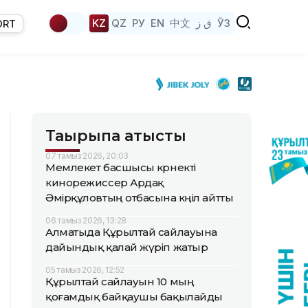
KZ
QZ
РУ
EN
中文
ق ز
ЎЗ
ORT
Тақырыпқа қатысты
07 тамыз 2026, 20:03
Мемлекет басшысы көрнекті
кинорежиссер Ардақ
Әмірқұловтың отбасына көңіл айтты
06 тамыз 2026, 13:28
Алматыда Құрылтай сайлауына
дайындық қалай жүріп жатыр
05 тамыз 2026, 12:52
Құрылтай сайлауын 10 мың
қоғамдық байқаушы бақылайды