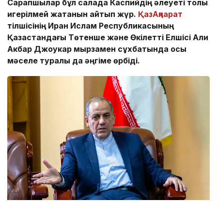
Сарапшылар бұл салада Каспийдің әлеуеті толық
игерілмей жатқанын айтып жүр.
ҚазАқпарат
тілшісінің Иран Ислам Республикасының
Қазақстандағы Төтенше және Өкілетті Елшісі Али
Акбар Джоукар мырзамен сұхбатында осы
мәселе туралы да әңгіме өрбіді.
Фото: Солтан Жексенбеков/ҚазАқпарат