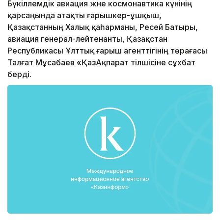
Бүкіләлемдік авиация және космонавтика күнінің
қарсаңында атақты ғарышкер-ұшқыш,
Қазақстанның Халық қаһарманы, Ресей Батыры,
авиация генерал-лейтенанты, Қазақстан
Республикасы Ұлттық ғарыш агенттігінің төрағасы
Талғат Мұсабаев «ҚазАқпарат тілшісіне сұхбат
берді.