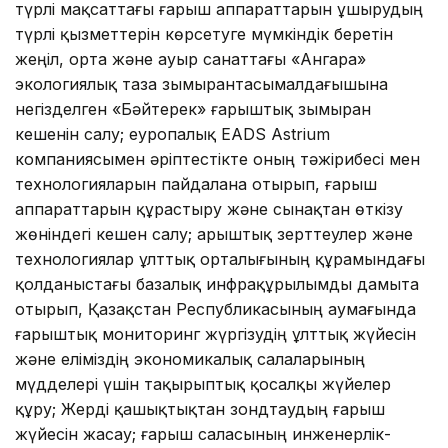
түрлі мақсаттағы ғарыш аппараттарын ұшырудың
түрлі қызметтерін көрсетуге мүмкіндік беретін
жеңіл, орта және ауыр санаттағы «Ангара»
экологиялық таза зымырантасымалдағышына
негізделген «Бәйтерек» ғарыштық зымыран
кешенін салу; еуропалық EADS Astrium
компаниясымен әріптестікте оның тәжірибесі мен
технологияларын пайдалана отырып, ғарыш
аппараттарын құрастыру және сынақтан өткізу
жөніндегі кешен салу; Ғарыштық зерттеулер және
технологиялар ұлттық орталығының құрамындағы
қолданыстағы базалық инфрақұрылымды дамыта
отырып, Қазақстан Республикасының аумағында
ғарыштық мониторинг жүргізудің ұлттық жүйесін
және еліміздің экономикалық салаларының
мүдделері үшін тақырыптық қосалқы жүйелер
құру; Жерді қашықтықтан зондтаудың ғарыш
жүйесін жасау; ғарыш саласының инженерлік-