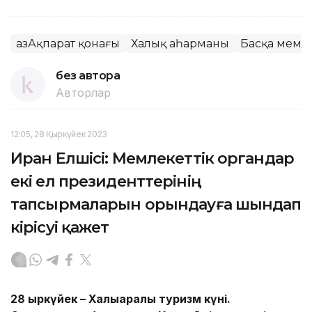
ҚазАқпарат қонағы
Халық Қаһарманы
Басқа мемле
без автора
Авторлар
12:05, 28 Қыркүйек 2023
Иран Елшісі: Мемлекеттік органдар
екі ел президенттерінің
тапсырмаларын орындауға шындап
кірісуі қажет
28 қыркүйек – Халықаралық туризм күні.