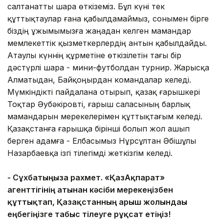
салтанатты шара өткіземіз. Бұл күні тек
құттықтаулар ғана қабылдамаймыз, сонымен бірге
біздің ұжымымызға жаңадан келген мамандар
мемлекеттік қызметкерлердің антын қабылдайды.
Атаулы күннің құрметіне өткізілетін тағы бір
дәстүрлі шара - мини-футболдан турнир. Жарысқа
Алматыдан, Байқоңырдан командалар келеді.
Мүмкіндікті пайдалана отырып, қазақ ғарышкері
Тоқтар Әубәкіровті, ғарыш саласының барлық
мамандарын мерекелерімен құттықтағым келеді.
Қазақстанға ғарышқа бірінші болып жол ашып
берген адамға - Елбасымыз Нұрсұлтан Әбішұлы
Назарбаевқа ізгі тілегімді жеткізгім келеді.
- Сұхбатыңызға рахмет. «ҚазАқпарат»
агенттігінің атынан кәсіби мерекеңізбен
құттықтап, Қазақстанның ғарыш жолындағы
еңбегіңізге табыс тілеуге рұқсат етіңіз!