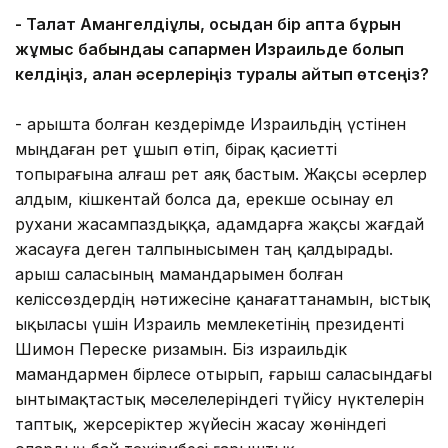
- Талғат Амангелдіұлы, осыдан бір апта бұрын
жұмыс бабындағы сапармен Израильде болып
келдіңіз, алған әсерлеріңіз туралы айтып өтсеңіз?
- Ғарышта болған кездерімде Израильдің үстінен
мыңдаған рет ұшып өтіп, бірақ қасиетті
топырағына алғаш рет аяқ бастым. Жақсы әсерлер
алдым, кішкентай болса да, ерекше осынау ел
рухани жасампаздыққа, адамдарға жақсы жағдай
жасауға деген талпынысымен таң қалдырады.
Ғарыш саласының мамандарымен болған
келіссөздердің нәтижесіне қанағаттанамын, ыстық
ықыласы үшін Израиль мемлекетінің президенті
Шимон Переске ризамын. Біз израильдік
мамандармен бірлесе отырып, ғарыш саласындағы
ынтымақтастық мәселелеріндегі түйісу нүктелерін
таптық, жерсеріктер жүйесін жасау жөніндегі