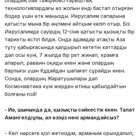
олардың бай тәжірибесі ғарыштық
технологиялардағы өз жолын енді бастап отырған
біздер үшін өте маңызды. Иерусалим сапарына
қатысты мына бір әңгімені айтқым келіп отыр. Біз
Иерусалимде сәуірдің 12-сіне қатысты қызықты бір
тарихты естіп білдік. Онда адамдар атақты Аза
тұту қабырғасында қалдырып кететін хаттарды
дәл осы күні, 7 жылда бір рет жинап, храмға
апарып, раввин оқиды екен және олардың
барлығы үшін Құдайдан шапағат сұрайды екен.
Сонда, олардың Жаратушылары дәл
Космонавтика күні жерден өтініш қабылдайтын
болғаны ғой!
- Иә, шынында да, қызықты сәйкестік екен. Талғат
Амангелдіұлы, ал өзіңіз нені армандайсыз?
- Көп нәрсеге қол жеткіздім, арманым орындалып,