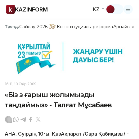
KAZINFORM
KZ
Сайлау-2026
Конституциялық реформа
Арнайы жо
Тренд:
16:11, 10 Сәуір 2009
«Біз өз ғарыш жолымызды
таңдаймыз» - Талғат Мұсабаев
АНА. Сәуірдің 10-ы. ҚазАқпарат /Сара Қабиқызы/ -