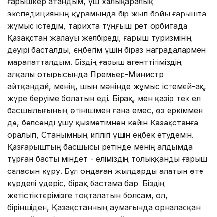
ғарышкер атандым, үш халықаралық
экспедицияның құрамында бір жыл бойы ғарышта
жұмыс істедім, тарихта тұңғыш рет орбитада
Қазақстан жалауы желбіреді, ғарыш туризмінің
дәуірі басталды, еңбегім үшін біраз наградалармен
марапатталдым. Біздің ғарыш агенттігіміздің
алқалы отырысында Премьер-Министр
айтқандай, менің, шын мәнінде жұмыс істемей-ақ,
жүре беруіме болатын еді. Бірақ, мен қазір тек ел
басшылығының өтінішімен ғана емес, өз еркіммен
де, белсенді ұшу қызметімнен кейін Қазақстанға
оралып, Отанымның игілігі үшін еңбек етудемін.
Қазғарыштың басшысы ретінде менің алдымда
тұрған басты міндет - еліміздің толыққанды ғарыш
саласын құру. Бұл ондаған жылдарды алатын өте
күрделі үдеріс, бірақ бастама бар. Біздің
жетістіктерімізге тоқталатын болсам, ол,
біріншіден, Қазақстанның аумағында орналасқан