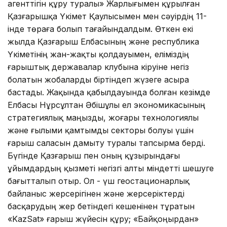
агенттігін құру туралы» Жарлығымен құрылған
Қазғарышқа Үкімет Қаулысымен мен сәуірдің 11-
інде төраға болып тағайындалдым. Өткен екі
жылда Қазғарыш Елбасының және республика
Үкіметінің жан-жақты қолдауымен, еліміздің
ғарыштық державалар клубына кіруіне негіз
болатын жобаларды біртіндеп жүзеге асыра
бастады. Жақында қабылдауында болған кезімде
Елбасы Нұрсұлтан Әбішұлы ел экономикасының
стратегиялық маңызды, жоғары технологиялы
және ғылыми қамтымды секторы болуы үшін
ғарыш саласын дамыту туралы тапсырма берді.
Бүгінде Қазғарыш пен оның құзырындағы
ұйымдардың қызметі негізгі алты міндетті шешуге
бағытталып отыр. Ол - үш геостационарлық
байланыс жерсерігінен және жерсеріктерді
басқарудың жер бетіндегі кешенінен тұратын
«KazSat» ғарыш жүйесін құру; «Байқоңырдан»