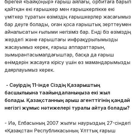
бірегей «Байқоңыр» ғарыш айлағы, орбитаға барып
қайтқан екі ғарышкер мен ғарышкерлікке екі
үміткер тұратын өзіміздің ғарышкерлер жасағымыз
бар деуге болады, оған қоса ғарыштық зерттеумен
айналысатын ғылыми негізіміз бар. Енді біз өзіміздің
жердегі және ғарыштағы инфрақұрылымызды
жасауымыз керек, ғарыш аппараттарын,
зымырантасымалдағыштар, басқа да ғарыш
өнімдерін жасауға кірісу үшін өз мамандарымызды
даярлауымыз керек.
- Сәуірдің 11-інде Сіздің Қазғарыштың
басшылығына тағайындалғаныңызға екі жыл
болады. Қазақстанның ғарыш агенттігінің қандай
негізгі жұмыс нәтижелері туралы айтуға болады?
- Иә, Елбасының 2007 жылғы наурыздың 27-сіндегі
«Қазақстан Республикасының Ұлттық ғарыш