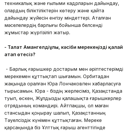
техникалық және ғылыми кадрларын дайындау,
олардың біліктіліктерін көтеру және қайта
дайындау жүйесін енгізу міндеттері. Аталған
мәселелердің барлығы бойынша белсенді
жұмыстар жүргізіліп жатыр.
- Талғат Амангелдіұлы, кәсіби мерекеңізді қалай
атап өтесіз?
- Барлық ғарышкер достарым мен әріптестерімді
мерекемен құттықтап шығамын. Орбитадан
жақында оралған Юра Лончаковпен хабарласуға
тырысамын. Юра - біздің жерлесіміз, Қазақстанда
туып, өскен, Жұлдызды қалашықта ғарышкерлер
отрядының командирі. Айтпақшы, ол маған
стансыдан қоңырау шалып, Қазақстанның
Тәуелсіздік күнімен құттықтаған. Мереке
қарсаңында біз Ұлттық ғарыш агенттігінде