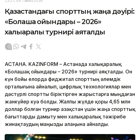
23:27, 09 Тамыз 2026
Қазақстандағы спорттың жаңа дәуірі:
«Болашақ ойындары – 2026»
халықаралық турнирі аяқталды
АСТАНА. KAZINFORM – Астанада халықаралық
«Болашақ ойындары – 2026» турнирі аяқталды. Он
күн бойы елорда фиджитал спорттың әлемдік
орталығына айналып, цифрлық технологиялар мен
дәстүрлі спортты біріктірген жарыстарға мыңдаған
жанкүйер куә болды. Жалпы жүлде қоры 4,65 млн
доллар болған турнир Қазақстан үшін жаңа спорттық
бағыттарды дамыту мен халықаралық тәжірибе
жинақтаудың маңызды алаңына айналды.