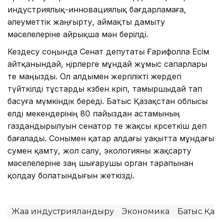
индустриялық-инновациялық бағдарламаға,
әлеуметтік жаңғырту, аймақты дамыту
мәселелеріне айрықша мән берілді.
Кездесу соңында Сенат депутаты Ғарифолла Есім
айтқанындай, өңірлерге мұндай жұмыс сапарлары
өте маңызды. Ол алдымен жергілікті жердегі
түйткілді тұстарды көзбен көріп, тамыршыдай тап
басуға мүмкіндік береді. Батыс Қазақстан облысы
елді мекендерінің 80 пайыздан астамының
газдандырылуын сенатор өте жақсы көрсеткіш деп
бағалады. Сонымен қатар алдағы уақытта мұндағы
сумен қамту, жол салу, экологияны жақсарту
мәселелеріне заң шығарушы орган тарапынан
қолдау болатындығын жеткізді.
Жаңа индустрияландыру
Экономика
Батыс Қаз