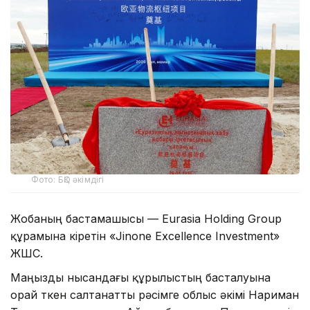
Фото: БҚО әкімдігі
Жобаның бастамашысы — Eurasia Holding Group
құрамына кіретін «Jinone Excellence Investment»
ЖШС.
Маңызды нысандағы құрылыстың басталуына
орай өткен салтанатты рәсімге облыс әкімі Нариман