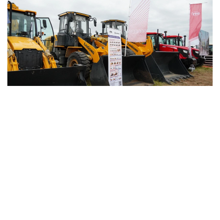
Фото: БҚО әкімдігі
Жоба Қытайды, Орталық Азияны, Ресейді, Шығыс
Еуропа мен Еуропалық одақты байланыстыратын
еуразиялық өнеркәсіптік синергия дәлізі үшін негізгі
холдингтік платформаны қалыптастыруға
бағытталған. Халықаралық көлік бағыттарының
тоғысында орналасқан Орал қаласы ЕАЭО
елдерінің нарықтарына тікелей шығатын заманауи