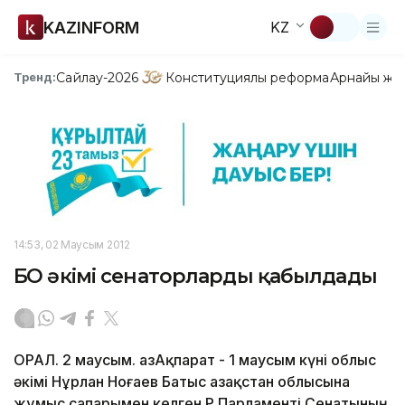
KAZINFORM
KZ
Сайлау-2026
Конституциялық реформа
Арнайы жо
Тренд:
14:53, 02 Маусым 2012
БҚО әкімі сенаторларды қабылдады
ОРАЛ. 2 маусым. ҚазАқпарат - 1 маусым күні облыс
әкімі Нұрлан Ноғаев Батыс Қазақстан облысына
жұмыс сапарымен келген ҚР Парламенті Сенатының