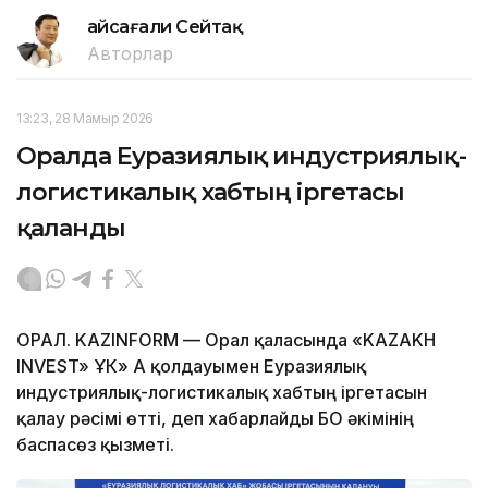
Ғайсағали Сейтақ
Авторлар
13:23, 28 Мамыр 2026
Оралда Еуразиялық индустриялық-
логистикалық хабтың іргетасы
қаланды
ОРАЛ. KAZINFORM — Орал қаласында «KAZAKH
INVEST» ҰК» АҚ қолдауымен Еуразиялық
индустриялық-логистикалық хабтың іргетасын
қалау рәсімі өтті, деп хабарлайды БҚО әкімінің
баспасөз қызметі.