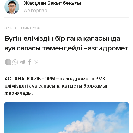
Жасұлан Бақытбекұлы
Авторлар
07:16, 05 Тамыз 2026
Бүгін еліміздің бір ғана қаласында
ауа сапасы төмендейді – Қазгидромет
АСТАНА. KAZINFORM – «Қазгидромет» РМК
еліміздегі ауа сапасына қатысты болжамын
жариялады.