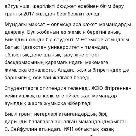
айтуынша, жергілікті бюджет есебінен білім беру
гранты 2017 жылдан бері беріліп келеді.
Мұндағы мақсат – облысқа аса қажет мамандарды
даярлау. Бұл жобаның өз жемісін беретіні анық.
Биылдың өзінде бір студент М.Өтемісов атындағы
Батыс Қазақстан университетін тәмамдап,
облыстық дене шынықтыру және спорт
басқармасының қарамағындағы мекемеге
жұмысқа орналасты. Алдағы жылы бітіретіндер де
баршылық, осылай жалғаса береді.
Студенттерге стипендия төленеді. ЖОО бітіргеннен
кейін үшжақты келісімге сәйкес жас мамандар
ауылдық жерге жұмысқа жіберіледі.
Биыл грант иегерлері атанғандардың бірі,
дарынды балаларға арналған мамандандырылған
С. Сейфуллин атындағы №11 облыстық қазақ