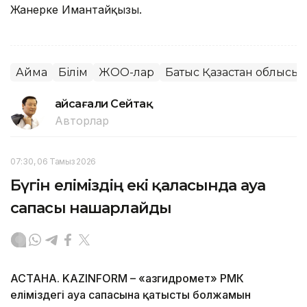
Жанерке Имантайқызы.
Аймақ
Білім
ЖОО-лар
Батыс Қазақстан облысы
Ғайсағали Сейтақ
Авторлар
07:30, 06 Тамыз 2026
Бүгін еліміздің екі қаласында ауа
сапасы нашарлайды
АСТАНА. KAZINFORM – «Қазгидромет» РМК
еліміздегі ауа сапасына қатысты болжамын