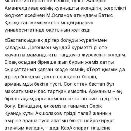
мектеп-интернат кешенінің түлегі Жанерке
Амангелдиева өзінің қуанышты екендігін, жергілікті
бюджет есебінен М.Оспанов атындағы Батыс
Қазақстан мемлекеттік медициналық
университетінде оқитынын жеткізді.
«Бастапқыда-ақ дәрігер болуды жүрегіммен
қаладым. Дегенмен мұндай құрметті әрі өте
жауапты мамандықты таңдауға жүрексініп жүрдім.
Бірақ осыдан бірнеше жыл бұрын әжеміз қатты
сырқаттанып қалған кезде әкемнің «Төрт қызым да
дәрігер болады» деген сөзі қанат бітіріп,
арманымды бекіте түсті. Сол сәттен бастап бұл
мақсатымнан бас тартқан емеспін. Арманым – ең
бірінші адамдарға көмектесетін ізгі ниетті дәрігер
болу. Екіншіден, өлкемізге танымал Серік
Қуандықұлы Ақшолақов тәрізді талай жанның
өміріне араша түсе алатын білікті нейрохирург
атанғым келеді», - деді ҚазАқпарат тілшісіне