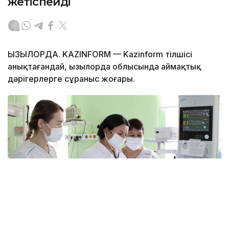
жетіспейді
ҚЫЗЫЛОРДА. KAZINFORM — Kazinform тілшісі
анықтағандай, Қызылорда облысында аймақтық
дәрігерлерге сұраныс жоғары.