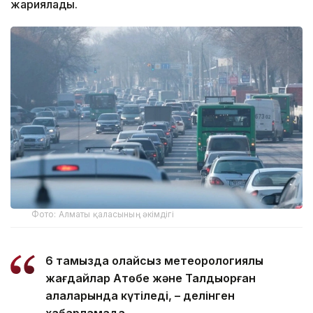
жариялады.
Фото: Алматы қаласының әкімдігі
6 тамызда қолайсыз метеорологиялық
жағдайлар Ақтөбе және Талдықорған
қалаларында күтіледі, – делінген