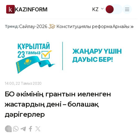
KAZINFORM
KZ
Сайлау-2026
Конституциялық реформа
Арнайы жо
Тренд:
14:00, 22 Тамыз 2020
БҚО әкімінің грантын иеленген
жастардың дені – болашақ
дәрігерлер