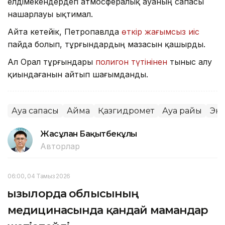
елдімекендердегі атмосфералық ауаның сапасы
нашарлауы ықтимал.
Айта кетейік, Петропавлда
өткір жағымсыз иіс
пайда болып, тұрғындардың мазасын қашырды.
Ал Орал тұрғындары
полигон түтінінен
тыныс алу
қиындағанын айтып шағымданды.
Ауа сапасы
Аймақ
Қазгидромет
Ауа райы
Эк
Жасұлан Бақытбекұлы
Авторлар
06:00, 04 Тамыз 2026
Қызылорда облысының
медицинасында қандай мамандар