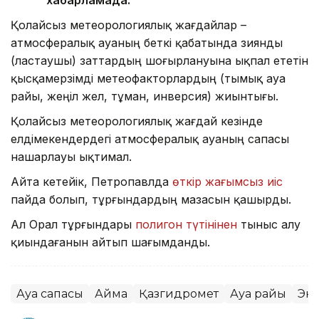
хабарламада.
Қолайсыз метеорологиялық жағдайлар –
атмосфералық ауаның беткі қабатында зиянды
(ластаушы) заттардың шоғырлануына ықпал ететін
қысқамерзімді метеофакторлардың (тымық ауа
райы, жеңіл жел, тұман, инверсия) жиынтығы.
Қолайсыз метеорологиялық жағдай кезінде
елдімекендердегі атмосфералық ауаның сапасы
нашарлауы ықтимал.
Айта кетейік, Петропавлда
өткір жағымсыз иіс
пайда болып, тұрғындардың мазасын қашырды.
Ал Орал тұрғындары
полигон түтінінен
тыныс алу
қиындағанын айтып шағымданды.
Ауа сапасы
Аймақ
Қазгидромет
Ауа райы
Эк