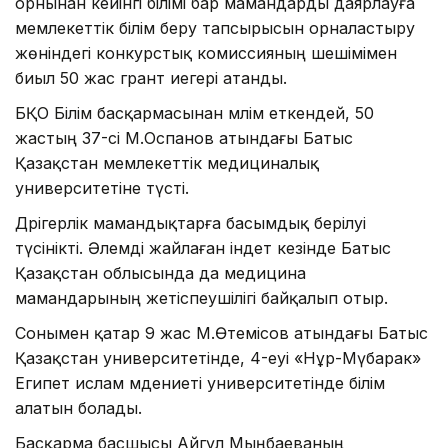
орнынан кейінгі білімі бар мамандарды даярлауға
мемлекеттік білім беру тапсырысын орналастыру
жөніндегі конкурстық комиссияның шешімімен
биыл 50 жас грант иегері атанды.
БҚО Білім басқармасынан мәлім еткендей, 50
жастың 37-сі М.Оспанов атындағы Батыс
Қазақстан мемлекеттік медициналық
университетіне түсті.
Дәрігерлік мамандықтарға басымдық берілуі
түсінікті. Әлемді жайлаған індет кезінде Батыс
Қазақстан облысында да медицина
мамандарының жетіспеушілігі байқалып отыр.
Сонымен қатар 9 жас М.Өтемісов атындағы Батыс
Қазақстан университетінде, 4-еуі «Нұр-Мүбарак»
Египет ислам мәдениеті университетінде білім
алатын болады.
Басқарма басшысы Айгүл Мыңбаеваның