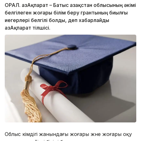
ОРАЛ. ҚазАқпарат – Батыс Қазақстан облысының әкімі
белгілеген жоғары білім беру грантының биылғы
иегерлері белгілі болды, деп хабарлайды
ҚазАқпарат тілшісі.
Облыс әкімдігі жанындағы жоғары және жоғары оқу