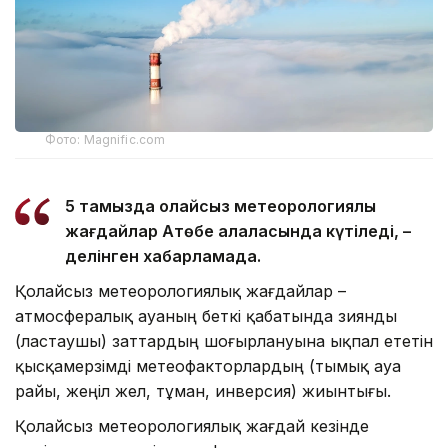
Фото: Magnific.com
5 тамызда қолайсыз метеорологиялық
жағдайлар Ақтөбе қалаласында күтіледі, –
делінген хабарламада.
Қолайсыз метеорологиялық жағдайлар –
атмосфералық ауаның беткі қабатында зиянды
(ластаушы) заттардың шоғырлануына ықпал ететін
қысқамерзімді метеофакторлардың (тымық ауа
райы, жеңіл жел, тұман, инверсия) жиынтығы.
Қолайсыз метеорологиялық жағдай кезінде