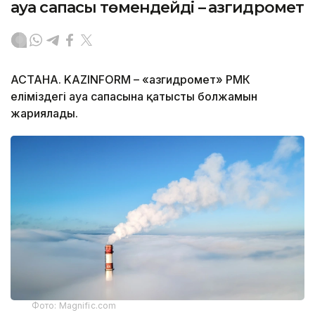
ауа сапасы төмендейді – Қазгидромет
АСТАНА. KAZINFORM – «Қазгидромет» РМК
еліміздегі ауа сапасына қатысты болжамын
жариялады.
Фото: Magnific.com