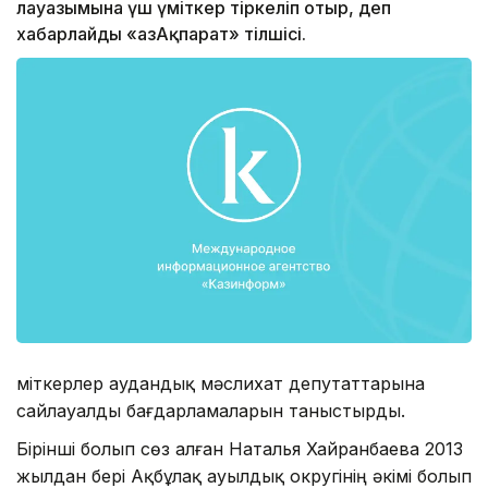
лауазымына үш үміткер тіркеліп отыр, деп
хабарлайды «ҚазАқпарат» тілшісі.
Үміткерлер аудандық мәслихат депутаттарына
сайлауалды бағдарламаларын таныстырды.
Бірінші болып сөз алған Наталья Хайранбаева 2013
жылдан бері Ақбұлақ ауылдық округінің әкімі болып