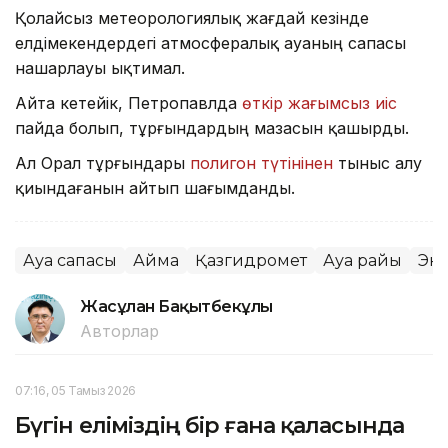
Қолайсыз метеорологиялық жағдай кезінде
елдімекендердегі атмосфералық ауаның сапасы
нашарлауы ықтимал.
Айта кетейік, Петропавлда
өткір жағымсыз иіс
пайда болып, тұрғындардың мазасын қашырды.
Ал Орал тұрғындары
полигон түтінінен
тыныс алу
қиындағанын айтып шағымданды.
Ауа сапасы
Аймақ
Қазгидромет
Ауа райы
Эк
Жасұлан Бақытбекұлы
Авторлар
07:16, 05 Тамыз 2026
Бүгін еліміздің бір ғана қаласында