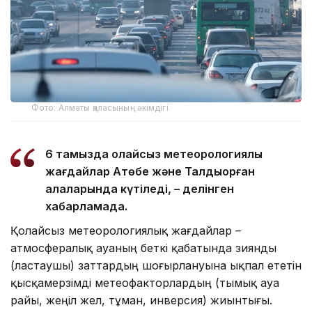
Фото: Алматы қаласының әкімдігі
6 тамызда қолайсыз метеорологиялық
жағдайлар Ақтөбе және Талдықорған
қалаларында күтіледі, – делінген
хабарламада.
Қолайсыз метеорологиялық жағдайлар –
атмосфералық ауаның беткі қабатында зиянды
(ластаушы) заттардың шоғырлануына ықпал ететін
қысқамерзімді метеофакторлардың (тымық ауа
райы, жеңіл жел, тұман, инверсия) жиынтығы.