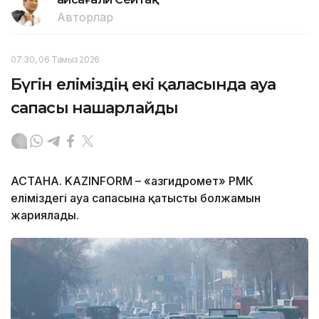
Авторлар
07:30, 06 Тамыз 2026
Бүгін еліміздің екі қаласында ауа
сапасы нашарлайды
АСТАНА. KAZINFORM – «Қазгидромет» РМК
еліміздегі ауа сапасына қатысты болжамын
жариялады.