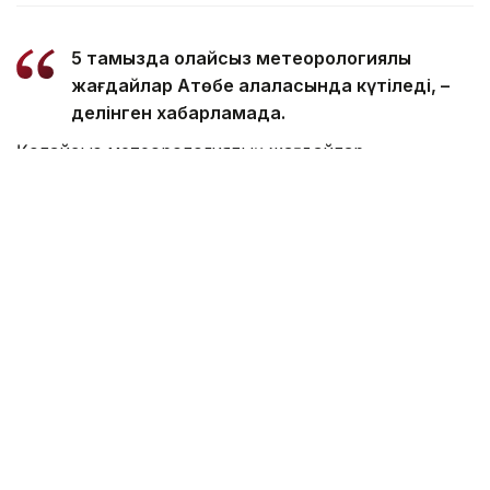
5 тамызда қолайсыз метеорологиялық
жағдайлар Ақтөбе қалаласында күтіледі, –
делінген хабарламада.
Қолайсыз метеорологиялық жағдайлар –
атмосфералық ауаның беткі қабатында зиянды
(ластаушы) заттардың шоғырлануына ықпал ететін
қысқамерзімді метеофакторлардың (тымық ауа
райы, жеңіл жел, тұман, инверсия) жиынтығы.
Қолайсыз метеорологиялық жағдай кезінде
елдімекендердегі атмосфералық ауаның сапасы
нашарлауы ықтимал.
Айта кетейік, Петропавлда
өткір жағымсыз иіс
пайда болып, тұрғындардың мазасын қашырды.
Ал Орал тұрғындары
полигон түтінінен
тыныс алу
қиындағанын айтып шағымданды.