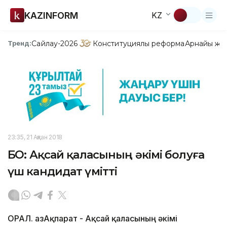
KAZINFORM
KZ
Сайлау-2026
Конституциялық реформа
Арнайы жо
Тренд:
23:35, 21 Ақпан 2018
БҚО: Ақсай қаласының әкімі болуға
үш кандидат үмітті
ОРАЛ. ҚазАқпарат - Ақсай қаласының әкімі