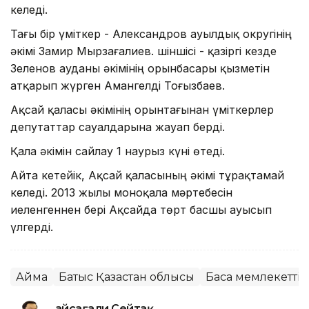
келеді.
Тағы бір үміткер - Александров ауылдық округінің
әкімі Замир Мырзағалиев. Үшіншісі - қазіргі кезде
Зеленов ауданы әкімінің орынбасары қызметін
атқарып жүрген Амангелді Тоғызбаев.
Ақсай қаласы әкімінің орынтағынан үміткерлер
депутаттар сауалдарына жауап берді.
Қала әкімін сайлау 1 наурыз күні өтеді.
Айта кетейік, Ақсай қаласының әкімі тұрақтамай
келеді. 2013 жылы моноқала мәртебесін
иеленгеннен бері Ақсайда төрт басшы ауысып
үлгерді.
Аймақ
Батыс Қазақстан облысы
Басқа мемлекетті
Ғайсағали Сейтақ