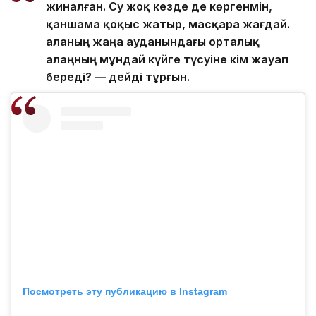
жиналған. Су жоқ кезде де көргенмін,
қаншама қоқыс жатыр, масқара жағдай.
Қаланың жаңа ауданындағы орталық
алаңның мұндай күйге түсуіне кім жауап
береді? — дейді тұрғын.
Посмотреть эту публикацию в Instagram