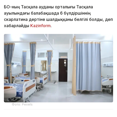
БҚО-ның Тасқала ауданы орталығы Тасқала
ауылындағы балабақшада 6 бүлдіршіннің
скарлатина дертіне шалдыққаны белгілі болды, деп
хабарлайды
Kazinform
.
Фото: Pexels