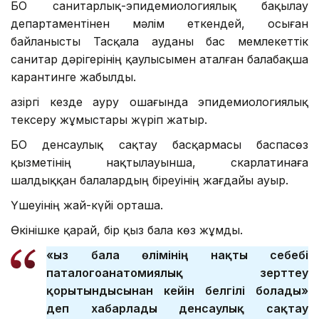
БҚО санитарлық-эпидемиологиялық бақылау
департаментінен мәлім еткендей, осыған
байланысты Тасқала ауданы бас мемлекеттік
санитар дәрігерінің қаулысымен аталған балабақша
карантинге жабылды.
Қазіргі кезде ауру ошағында эпидемиологиялық
тексеру жұмыстары жүріп жатыр.
БҚО денсаулық сақтау басқармасы баспасөз
қызметінің нақтылауынша, скарлатинаға
шалдыққан балалардың біреуінің жағдайы ауыр.
Үшеуінің жай-күйі орташа.
Өкінішке қарай, бір қыз бала көз жұмды.
«Қыз бала өлімінің нақты себебі
паталогоанатомиялық зерттеу
қорытындысынан кейін белгілі болады»
деп хабарлады денсаулық сақтау