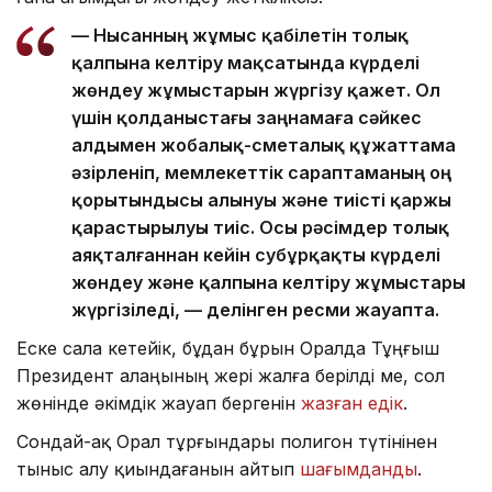
— Нысанның жұмыс қабілетін толық
қалпына келтіру мақсатында күрделі
жөндеу жұмыстарын жүргізу қажет. Ол
үшін қолданыстағы заңнамаға сәйкес
алдымен жобалық-сметалық құжаттама
әзірленіп, мемлекеттік сараптаманың оң
қорытындысы алынуы және тиісті қаржы
қарастырылуы тиіс. Осы рәсімдер толық
аяқталғаннан кейін субұрқақты күрделі
жөндеу және қалпына келтіру жұмыстары
жүргізіледі, — делінген ресми жауапта.
Еске сала кетейік, бұдан бұрын Оралда Тұңғыш
Президент алаңының жері жалға берілді ме, сол
жөнінде әкімдік жауап бергенін
жазған едік
.
Сондай-ақ Орал тұрғындары полигон түтінінен
тыныс алу қиындағанын айтып
шағымданды
.