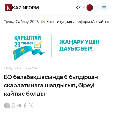
KAZINFORM
KZ
Сайлау-2026
Конституциялық реформа
Арнайы жо
Тренд:
21:53, 07 Желтоқсан 2023
БҚО балабақшасында 6 бүлдіршін
скарлатинаға шалдығып, біреуі
қайтыс болды