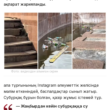
ақпарат жарияланды.
Фото: видеодан алынған скрин
Қала тұрғынының Instagram әлеуметтік желісінде
мәлім еткеніндей, баспалдақтар сынып жатыр.
Субұрқақ бұрын болған, қазір жұмыс істемей тұр.
— Жаңбырдан кейін субұрқаққа су