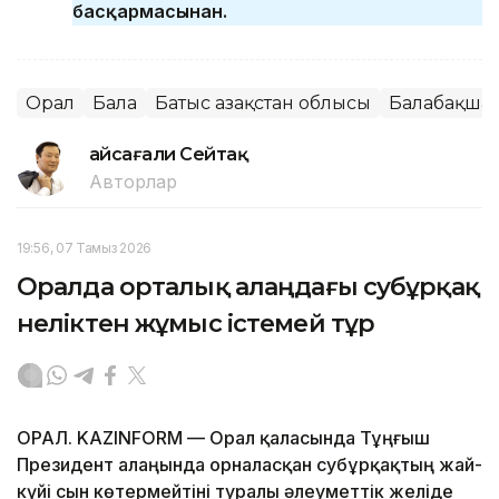
басқармасынан.
Орал
Бала
Батыс Қазақстан облысы
Балабақша
Ғайсағали Сейтақ
Авторлар
19:56, 07 Тамыз 2026
Оралда орталық алаңдағы субұрқақ
неліктен жұмыс істемей тұр
ОРАЛ. KAZINFORM — Орал қаласында Тұңғыш
Президент алаңында орналасқан субұрқақтың жай-
күйі сын көтермейтіні туралы әлеуметтік желіде