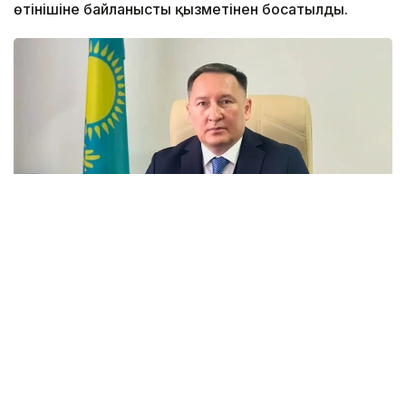
өтінішіне байланысты қызметінен босатылды.
Фото: БҚО әкімдігі
Kazinform бұдан бұрын хабарлағанындай,
М.Өтешев Батыс Қазақстан облысының әкімі
Нариман Төреғалиевтің 2026 жылғы 3 маусымдағы
өкімімен 1 ай мерзімге қызметінен шеттетілген
болатын.