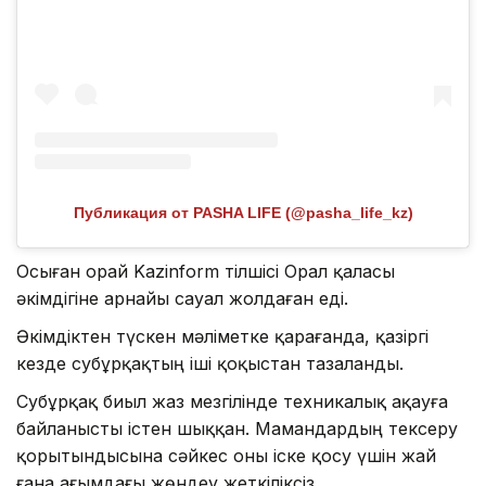
Публикация от PASHA LIFE (@pasha_life_kz)
Осыған орай Kazinform тілшісі Орал қаласы
әкімдігіне арнайы сауал жолдаған еді.
Әкімдіктен түскен мәліметке қарағанда, қазіргі
кезде субұрқақтың іші қоқыстан тазаланды.
Субұрқақ биыл жаз мезгілінде техникалық ақауға
байланысты істен шыққан. Мамандардың тексеру
қорытындысына сәйкес оны іске қосу үшін жай
ғана ағымдағы жөндеу жеткіліксіз.