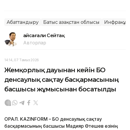
Абаттандыру
Батыс Қазақстан облысы
Инфрақұ
Ғайсағали Сейтақ
Авторлар
14:14, 07 Тамыз 2026
Жемқорлық дауынан кейін БҚО
денсаулық сақтау басқармасының
басшысы жұмысынан босатылды
ОРАЛ. KAZINFORM – БҚО денсаулық сақтау
басқармасының басшысы Мадияр Өтешев өзінің