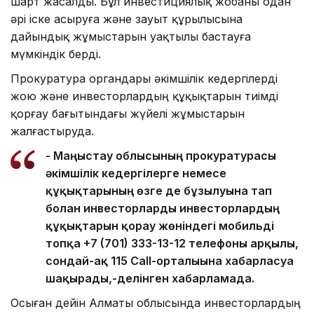
шарт жасалды. Бұл инвестициялық жобаны одан
әрі іске асыруға және зауыт құрылысына
дайындық жұмыстарын уақтылы бастауға
мүмкіндік берді.
Прокуратура органдары әкімшілік кедергілерді
жою және инвесторлардың құқықтарын тиімді
қорғау бағытындағы жүйелі жұмыстарын
жалғастыруда.
- Маңғыстау облысының прокуратурасы
әкімшілік кедергілерге немесе
құқықтарының өзге де бұзылуына тап
болған инвесторларды инвесторлардың
құқықтарын қорғау жөніндегі мобильді
топқа +7 (701) 333-13-12 телефоны арқылы,
сондай-ақ 115 Call-орталығына хабарласуға
шақырады,-делінген хабарламада.
Осыған дейін Алматы облысында инвесторлардың