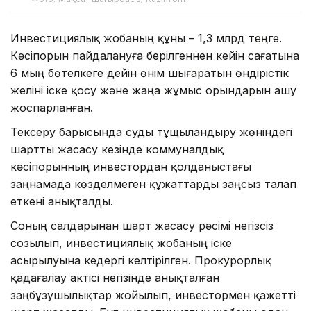
Инвестициялық жобаның құны – 1,3 млрд теңге.
Кәсіпорын пайдалануға берілгеннен кейін сағатына
6 мың бөтелкеге дейін өнім шығаратын өндірістік
желіні іске қосу және жаңа жұмыс орындарын ашу
жоспарланған.
Тексеру барысында суды тұщыландыру жөніндегі
шартты жасасу кезінде коммуналдық
кәсіпорынның инвестордан қолданыстағы
заңнамада көзделмеген құжаттарды заңсыз талап
еткені анықталды.
Соның салдарынан шарт жасасу рәсімі негізсіз
созылып, инвестициялық жобаның іске
асырылуына кедергі келтірілген. Прокурорлық
қадағалау актісі негізінде анықталған
заңбұзушылықтар жойылып, инвестормен қажетті