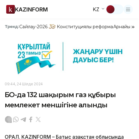
KAZINFORM
KZ
Сайлау-2026
Конституциялық реформа
Арнайы жо
Тренд:
09:44, 24 Шілде 2024
БҚО-да 132 шақырым газ құбыры
мемлекет меншігіне алынды
ОРАЛ. KAZINFORM – Батыс Қазақстан облысында