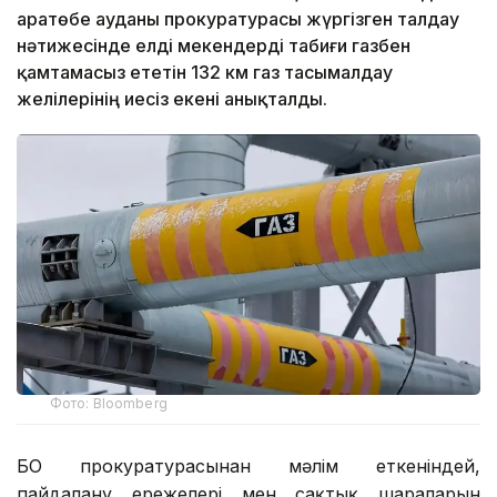
Қаратөбе ауданы прокуратурасы жүргізген талдау
нәтижесінде елді мекендерді табиғи газбен
қамтамасыз ететін 132 км газ тасымалдау
желілерінің иесіз екені анықталды.
Фото: Bloomberg
БҚО прокуратурасынан мәлім еткеніндей,
пайдалану ережелері мен сақтық шараларын