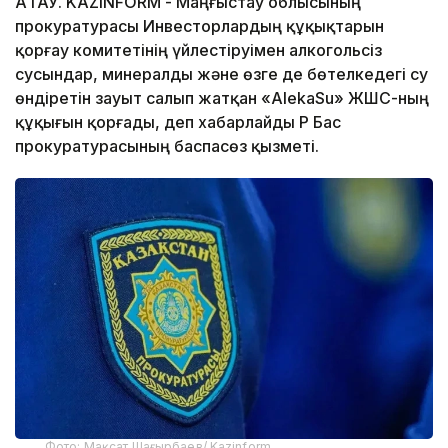
АҚТАУ. KAZINFORM - Маңғыстау облысының
прокуратурасы Инвесторлардың құқықтарын
қорғау комитетінің үйлестіруімен алкогольсіз
сусындар, минералды және өзге де бөтелкедегі су
өндіретін зауыт салып жатқан «AlekaSu» ЖШС-ның
құқығын қорғады, деп хабарлайды ҚР Бас
прокуратурасының баспасөз қызметі.
Фото: Мақсат Шағырбаев/ Kazinform