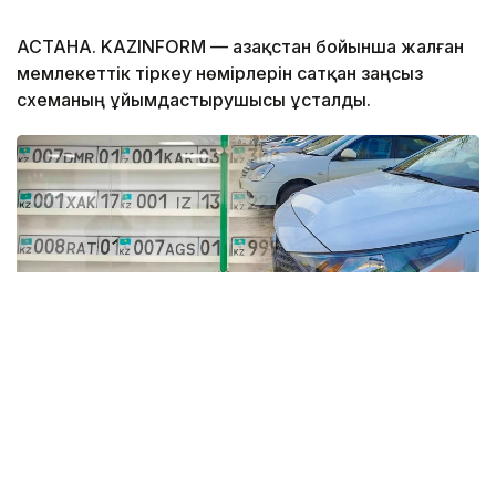
АСТАНА. KAZINFORM — Қазақстан бойынша жалған
мемлекеттік тіркеу нөмірлерін сатқан заңсыз
схеманың ұйымдастырушысы ұсталды.
Коллаж: Kazinform / informburo.kz
Бас көлік прокуратурасының үйлестіруімен
Көліктегі полиция департаментінің қызметкерлері