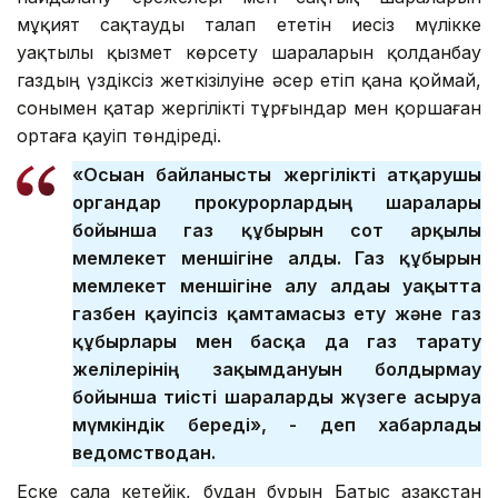
мұқият сақтауды талап ететін иесіз мүлікке
уақтылы қызмет көрсету шараларын қолданбау
газдың үздіксіз жеткізілуіне әсер етіп қана қоймай,
сонымен қатар жергілікті тұрғындар мен қоршаған
ортаға қауіп төндіреді.
«Осыған байланысты жергілікті атқарушы
органдар прокурорлардың шаралары
бойынша газ құбырын сот арқылы
мемлекет меншігіне алды. Газ құбырын
мемлекет меншігіне алу алдағы уақытта
газбен қауіпсіз қамтамасыз ету және газ
құбырлары мен басқа да газ тарату
желілерінің зақымдануын болдырмау
бойынша тиісті шараларды жүзеге асыруға
мүмкіндік береді», - деп хабарлады
ведомстводан.
Еске сала кетейік, бұдан бұрын Батыс Қазақстан