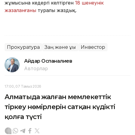
жұмысына кедергі келтірген
18 шенеунік
жазаланғаны
туралы жаздық.
Прокуратура
Заң және құқық
Инвестор
Айдар Оспаналиев
Авторлар
17:00, 07 Тамыз 2026
Алматыда жалған мемлекеттік
тіркеу нөмірлерін сатқан күдікті
қолға түсті