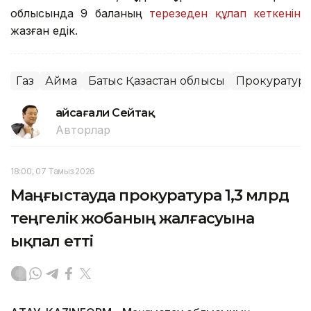
облысында 9 баланың
терезеден құлап кеткенін
жазған едік.
Газ
Аймақ
Батыс Қазақстан облысы
Прокуратур
Ғайсағали Сейтақ
Авторлар
18:00, 07 Тамыз 2026
Маңғыстауда прокуратура 1,3 млрд
теңгелік жобаның жалғасуына
ықпал етті