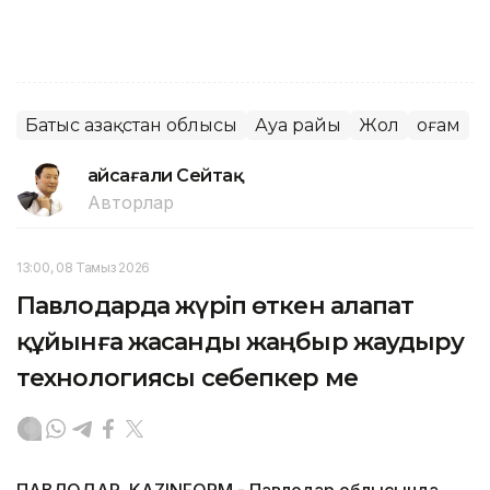
Батыс Қазақстан облысы
Ауа райы
Жол
Қоғам
Ғайсағали Сейтақ
Авторлар
13:00, 08 Тамыз 2026
Павлодарда жүріп өткен алапат
құйынға жасанды жаңбыр жаудыру
технологиясы себепкер ме
ПАВЛОДАР. KAZINFORM - Павлодар облысында