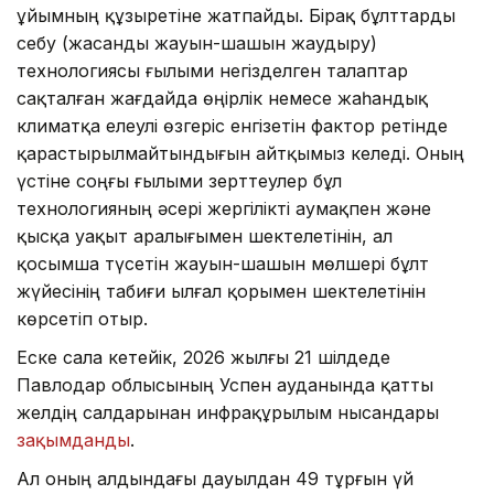
ұйымның құзыретіне жатпайды. Бірақ бұлттарды
себу (жасанды жауын-шашын жаудыру)
технологиясы ғылыми негізделген талаптар
сақталған жағдайда өңірлік немесе жаһандық
климатқа елеулі өзгеріс енгізетін фактор ретінде
қарастырылмайтындығын айтқымыз келеді. Оның
үстіне соңғы ғылыми зерттеулер бұл
технологияның әсері жергілікті аумақпен және
қысқа уақыт аралығымен шектелетінін, ал
қосымша түсетін жауын-шашын мөлшері бұлт
жүйесінің табиғи ылғал қорымен шектелетінін
көрсетіп отыр.
Еске сала кетейік, 2026 жылғы 21 шілдеде
Павлодар облысының Успен ауданында қатты
желдің салдарынан инфрақұрылым нысандары
зақымданды
.
Ал оның алдындағы дауылдан 49 тұрғын үй