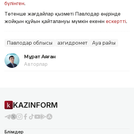
бүлінген
.
Төтенше жағдайлар қызметі Павлодар өңірінде
жойқын құйын қайталануы мүмкін екенін
ескертті
.
Павлодар облысы
Қазгидромет
Ауа райы
Мұрат Аяған
Авторлар
KAZINFORM
Бөлімдер