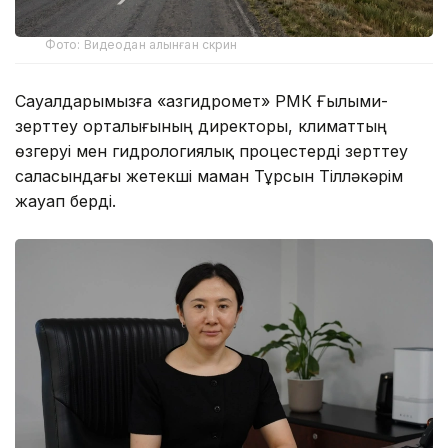
Фото: Видеодан алынған скрин
Сауалдарымызға «Қазгидромет» РМК Ғылыми-
зерттеу орталығының директоры, климаттың
өзгеруі мен гидрологиялық процестерді зерттеу
саласындағы жетекші маман Тұрсын Тілләкәрім
жауап берді.