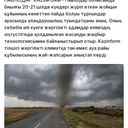
биылғы 20-21 шілде күндері жүріп өткен жойқын
құйынның кенеттен пайда болуы тұрғындар
арасында алаңдаушылық туындатқаны анық. Оның
себебін әлі күнге жергілікті адамдар еліміздің
оңтүстігінде қолданылған жасанды жаңбыр
технологиясымен байланыстырып отыр. Kazinform
тілшісі жергілікті климатқа тән емес ауа райы
құбылысының жай-жапсарын анықтап көрді.