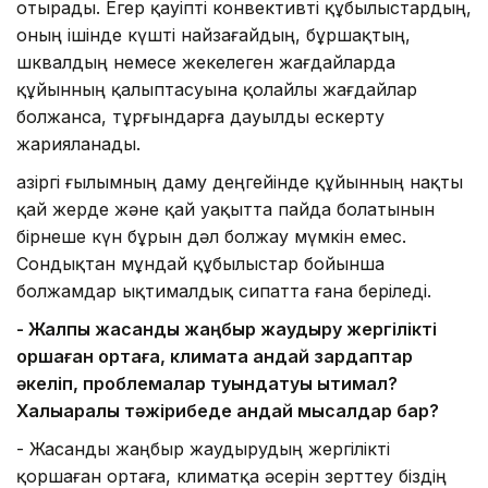
отырады. Егер қауіпті конвективті құбылыстардың,
оның ішінде күшті найзағайдың, бұршақтың,
шквалдың немесе жекелеген жағдайларда
құйынның қалыптасуына қолайлы жағдайлар
болжанса, тұрғындарға дауылды ескерту
жарияланады.
Қазіргі ғылымның даму деңгейінде құйынның нақты
қай жерде және қай уақытта пайда болатынын
бірнеше күн бұрын дәл болжау мүмкін емес.
Сондықтан мұндай құбылыстар бойынша
болжамдар ықтималдық сипатта ғана беріледі.
- Жалпы жасанды жаңбыр жаудыру жергілікті
қоршаған ортаға, климатқа қандай зардаптар
әкеліп, проблемалар туындатуы ықтимал?
Халықаралық тәжірибеде қандай мысалдар бар?
- Жасанды жаңбыр жаудырудың жергілікті
қоршаған ортаға, климатқа әсерін зерттеу біздің