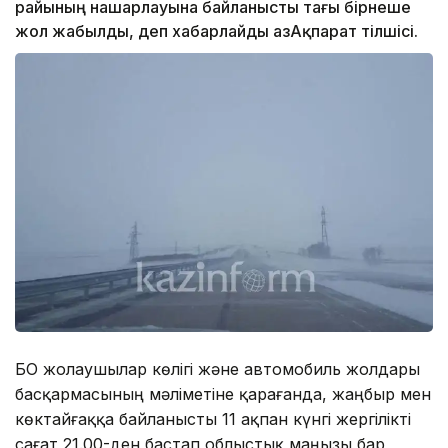
райының нашарлауына байланысты тағы бірнеше
жол жабылды, деп хабарлайды ҚазАқпарат тілшісі.
БҚО жолаушылар көлігі және автомобиль жолдары
басқармасының мәліметіне қарағанда, жаңбыр мен
көктайғаққа байланысты 11 ақпан күнгі жергілікті
сағат 21.00-ден бастап облыстық маңызы бар