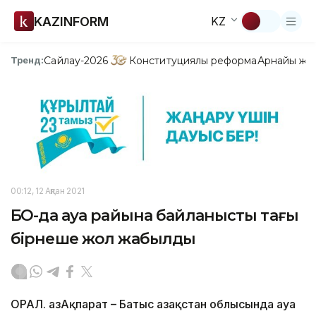
KAZINFORM
KZ
Сайлау-2026
Конституциялық реформа
Арнайы жо
Тренд:
00:12, 12 Ақпан 2021
БҚО-да ауа райына байланысты тағы
бірнеше жол жабылды
ОРАЛ. ҚазАқпарат – Батыс Қазақстан облысында ауа