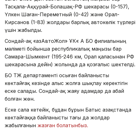
Тасқала-Аққурай-Болашақ-РФ шекарасы (0-157),
Үлкен Шаған-Переметный (0-42) және Орал-
Кирсанов (1-83) жолдары барлық автокөлік түрлері
үшін жабылды.
Сондай-ақ «ҚазАвтоЖол» ҰК« АҚ БҚО филиалының
мәліметі бойынша республикалық маңызы бар
Самара-Шымкент (195-246 км, Орал қаласынан РФ
шекарасына дейін) жолында да қозғалыс шектелді.
БҚО ТЖ департаменті осыған байланысты
көктайғақ кезінде алыс жолға шықпау керектігін
еске салады. Сондай-ақ жаяу адамдар да абай
болған жөн.
Еске сала кетейік, бұдан бұрын Батыс Қазақстанда
көктайғаққа байланысты тағы да жолдар
жабылғанын
жазған болатынбыз.