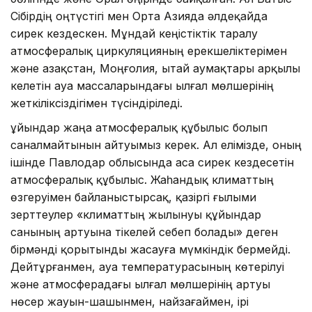
Сібірдің оңтүстігі мен Орта Азияда әлдеқайда
сирек кездескен. Мұндай кеңістіктік таралу
атмосфералық циркуляцияның ерекшеліктерімен
және Қазақстан, Моңғолия, Қытай аумақтары арқылы
келетін ауа массаларындағы ылғал мөлшерінің
жеткіліксіздігімен түсіндіріледі.
Құйындар жаңа атмосфералық құбылыс болып
саналмайтынын айтуымыз керек. Ал елімізде, оның
ішінде Павлодар облысында аса сирек кездесетін
атмосфералық құбылыс. Жаһандық климаттың
өзгеруімен байланыстырсақ, қазіргі ғылыми
зерттеулер «климаттың жылынуы құйындар
санының артуына тікелей себеп болады» деген
бірмәнді қорытынды жасауға мүмкіндік бермейді.
Дейтұрғанмен, ауа температурасының көтерілуі
және атмосферадағы ылғал мөлшерінің артуы
нөсер жауын-шашынмен, найзағаймен, ірі