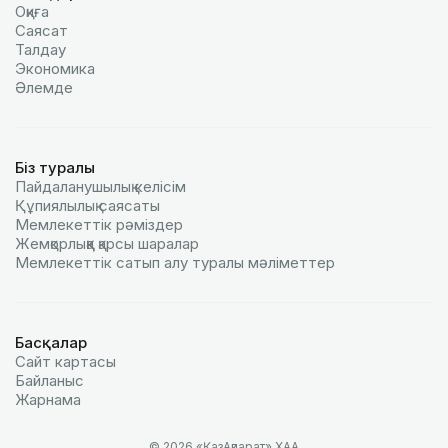
Оқиға
Саясат
Талдау
Экономика
Әлемде
Біз туралы
Пайдаланушылық келiciм
Құпиялылық саясаты
Мемлекеттік рәміздер
Жемқорлыққа қарсы шаралар
Мемлекеттік сатып алу туралы мәлiметтер
Басқалар
Сайт картасы
Байланыс
Жарнама
© 2026 «ҚазАқпарат» ХАА