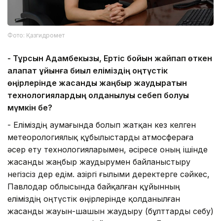
Фото: Қазгидромет
-
Тұрсын Адамбекқызы, Ертіс бойын жайпап өткен
алапат құйынға биыл еліміздің
о
ңтүстік
өңірлерінде жасанды жаңбыр жаудыратын
технологиялардың қолданылуы себеп болуы
мүмкін бе?
- Еліміздің аумағында болып жатқан кез келген
метеорологиялық құбылыстарды атмосфераға
әсер ету технологияларымен, әсіресе оның ішінде
жасанды жаңбыр жаудырумен байланыстыру
негізсіз дер едім. Қазіргі ғылыми деректерге сәйкес,
Павлодар облысында байқалған құйынның
еліміздің оңтүстік өңірлерінде қолданылған
жасанды жауын-шашын жаудыру (бұлттарды себу)