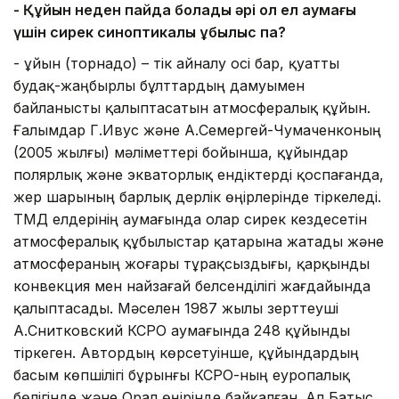
-
Қ
ұйын неден пайда болады әрі ол ел аумағы
үшін сирек
синоптикалық құбылыс па?
- Құйын (торнадо) – тік айналу осі бар, қуатты
будақ-жаңбырлы бұлттардың дамуымен
байланысты қалыптасатын атмосфералық құйын.
Ғалымдар Г.Ивус және А.Семергей-Чумаченконың
(2005 жылғы) мәліметтері бойынша, құйындар
полярлық және экваторлық ендіктерді қоспағанда,
жер шарының барлық дерлік өңірлерінде тіркеледі.
ТМД елдерінің аумағында олар сирек кездесетін
атмосфералық құбылыстар қатарына жатады және
атмосфераның жоғары тұрақсыздығы, қарқынды
конвекция мен найзағай белсенділігі жағдайында
қалыптасады. Мәселен 1987 жылы зерттеуші
А.Снитковский КСРО аумағында 248 құйынды
тіркеген. Автордың көрсетуінше, құйындардың
басым көпшілігі бұрынғы КСРО-ның еуропалық
бөлігінде және Орал өңірінде байқалған. Ал Батыс