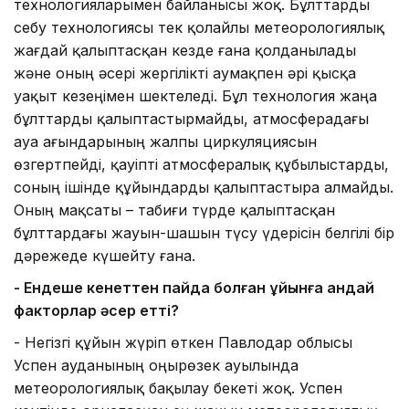
технологияларымен байланысы жоқ. Бұлттарды
себу технологиясы тек қолайлы метеорологиялық
жағдай қалыптасқан кезде ғана қолданылады
және оның әсері жергілікті аумақпен әрі қысқа
уақыт кезеңімен шектеледі. Бұл технология жаңа
бұлттарды қалыптастырмайды, атмосферадағы
ауа ағындарының жалпы циркуляциясын
өзгертпейді, қауіпті атмосфералық құбылыстарды,
соның ішінде құйындарды қалыптастыра алмайды.
Оның мақсаты – табиғи түрде қалыптасқан
бұлттардағы жауын-шашын түсу үдерісін белгілі бір
дәрежеде күшейту ғана.
- Ендеше кенеттен пайда болған құйынға қандай
факторлар әсер етті?
- Негізгі құйын жүріп өткен Павлодар облысы
Успен ауданының Қоңырөзек ауылында
метеорологиялық бақылау бекеті жоқ. Успен