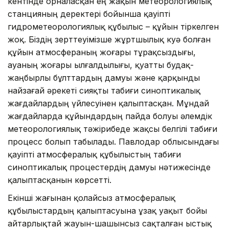
кентінде орналасқан ең жақын метеорологиялық
станцияның деректері бойынша қауіпті
гидрометеорологиялық құбылыс – құйын тіркелген
жоқ. Біздің зерттеуімізше жұртшылық куә болған
құйын атмосфераның жоғары тұрақсыздығы,
ауаның жоғары ылғалдылығы, қуатты будақ-
жаңбырлы бұлттардың дамуы және қарқынды
найзағай әрекеті сияқты табиғи синоптикалық
жағдайлардың үйлесуінен қалыптасқан. Мұндай
жағдайларда құйындардың пайда болуы әлемдік
метеорологиялық тәжірибеде жақсы белгілі табиғи
процесс болып табылады. Павлодар облысындағы
қауіпті атмосфералық құбылыстың табиғи
синоптикалық процестердің дамуы нәтижесінде
қалыптасқанын көрсетті.
Екінші жағынан қолайсыз атмосфералық
құбылыстардың қалыптасуына ұзақ уақыт бойы
айтарлықтай жауын-шашынсыз сақталған ыстық