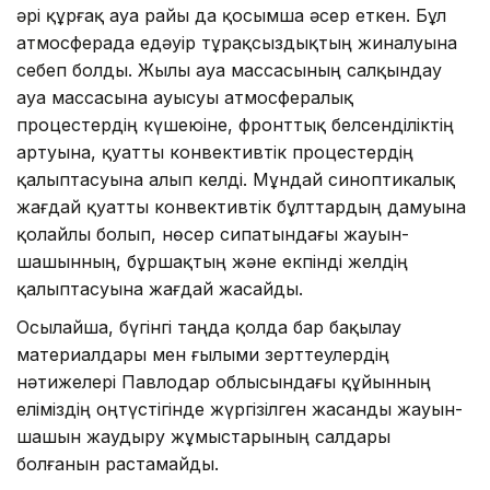
әрі құрғақ ауа райы да қосымша әсер еткен. Бұл
атмосферада едәуір тұрақсыздықтың жиналуына
себеп болды. Жылы ауа массасының салқындау
ауа массасына ауысуы атмосфералық
процестердің күшеюіне, фронттық белсенділіктің
артуына, қуатты конвективтік процестердің
қалыптасуына алып келді. Мұндай синоптикалық
жағдай қуатты конвективтік бұлттардың дамуына
қолайлы болып, нөсер сипатындағы жауын-
шашынның, бұршақтың және екпінді желдің
қалыптасуына жағдай жасайды.
Осылайша, бүгінгі таңда қолда бар бақылау
материалдары мен ғылыми зерттеулердің
нәтижелері Павлодар облысындағы құйынның
еліміздің оңтүстігінде жүргізілген жасанды жауын-
шашын жаудыру жұмыстарының салдары
болғанын растамайды.