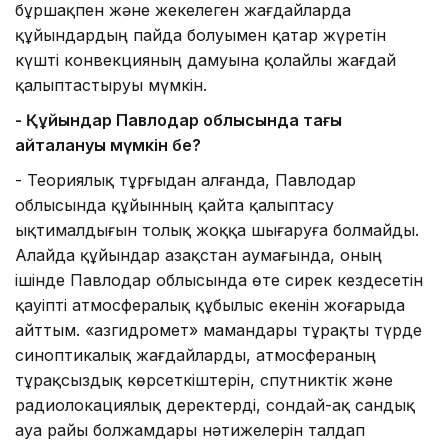
бұршақпен және жекелеген жағдайларда
құйындардың пайда болуымен қатар жүретін
күшті конвекцияның дамуына қолайлы жағдай
қалыптастыруы мүмкін.
- Құйындар Павлодар облысында тағы
қайталануы мүмкін бе?
- Теориялық тұрғыдан алғанда, Павлодар
облысында құйынның қайта қалыптасу
ықтималдығын толық жоққа шығаруға болмайды.
Алайда құйындар Қазақстан аумағында, оның
ішінде Павлодар облысында өте сирек кездесетін
қауіпті атмосфералық құбылыс екенін жоғарыда
айттым. «Қазгидромет» мамандары тұрақты түрде
синоптикалық жағдайларды, атмосфераның
тұрақсыздық көрсеткіштерін, спутниктік және
радиолокациялық деректерді, сондай-ақ сандық
ауа райы болжамдары нәтижелерін талдап