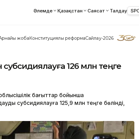
Әлемде
Қазақстан
Саясат
Талдау
SP
Арнайы жоба
Конституциялық реформа
Сайлау-2026
 субсидиялауға 126 млн теңге
 облысішілік бағыттар бойынша
ды субсидиялауға 125,9 млн теңге бөлінді,