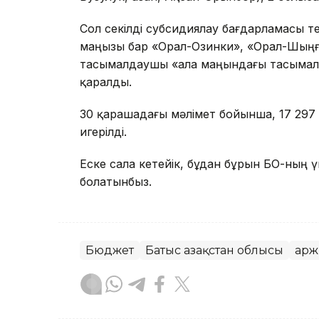
Сол секілді субсидиялау бағдарламасы т
маңызы бар «Орал-Озинки», «Орал-Шыңғ
тасымалдаушы «Қала маңындағы тасымал»
қаралды.
30 қарашадағы мәлімет бойынша, 17 297
игерілді.
Еске сала кетейік, бұдан бұрын БҚО-ның
болатынбыз.
Бюджет
Батыс Қазақстан облысы
Қар