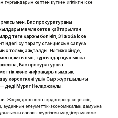
тұрғындарын көптен күткен игіліктің іске
рмасымен, Бас прокуратураның
жылдары мемлекетке қайтарылған
млрд теңге қаржы бөлініп, 31 жоба іске
ентіндегі су тарату станциясын салуға
жұмыс толық аяқталды. Нәтижесінде,
умен қамтылып, тұрғындар қуанышқа
шысына, Бас прокуратураға
меттік және инфрақұрылымдық
дау көрсеткені үшін Сыр жұртшылығы
 — деді Мұрат Нәлқожаұлы.
, Жаңақорған кенті ардагерлер кеңесінің
, ауданның әлеуметтік-экономикалық дамуына
құрылысын сапалы жүргізген мердігер мекеме