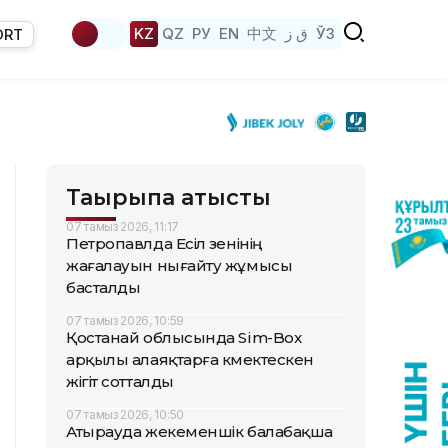
KZ
QZ
РУ
EN
中文
ق ز
ЎЗ
ORT
Тақырыпқа қатысты
07 тамыз 2026, 11:17
Петропавлда Есіл өзенінің
жағалауын нығайту жұмысы
басталды
07 тамыз 2026, 10:59
Қостанай облысында Sim-Box
арқылы алаяқтарға көмектескен
жігіт сотталды
07 тамыз 2026, 10:50
Атырауда жекеменшік балабақша