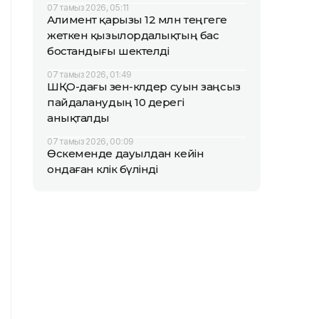
07 тамыз 2026, 05:11
Алимент қарызы 12 млн теңгеге
жеткен қызылордалықтың бас
бостандығы шектелді
07 тамыз 2026, 01:49
ШҚО-дағы өзен-көлдер суын заңсыз
пайдаланудың 10 дерегі
анықталды
07 тамыз 2026, 00:09
Өскеменде дауылдан кейін
ондаған көлік бүлінді