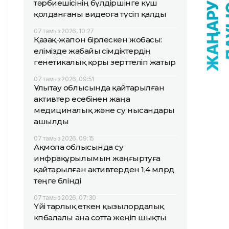
тәрбиешісінің бүлдіршінге күш
қолданғаны видеоға түсіп қалды
07 тамыз 2026, 10:27
Қазақ-жапон бірлескен жобасы:
елімізде жабайы өсімдіктердің
генетикалық қоры зерттеліп жатыр
07 тамыз 2026, 09:51
Ұлытау облысында қайтарылған
активтер есебінен жаңа
медициналық және су нысандары
ашылды
07 тамыз 2026, 09:15
Ақмола облысында су
инфрақұрылымын жаңғыртуға
қайтарылған активтерден 1,4 млрд
теңге бөлінді
07 тамыз 2026, 07:30
Үйі тарлық еткен қызылордалық
көпбалалы ана сотта жеңіп шықты