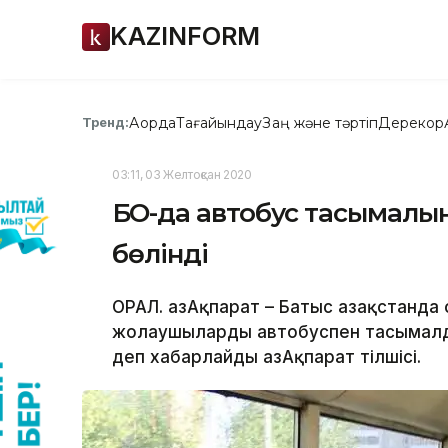
KAZINFORM
Ақорда
Тағайындау
Заң және тәртіп
Дерекқор
Тренд:
03:11, 03 Желтоқсан 2020
БҚО-да автобус тасымалын
бөлінді
ОРАЛ. ҚазАқпарат – Батыс Қазақстанда
жолаушыларды автобуспен тасымалдау
деп хабарлайды ҚазАқпарат тілшісі.