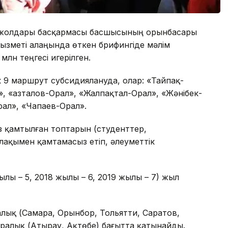
ь жолдары басқармасы басшысының орынбасары
қызметі алаңында өткен брифингіде мәлім
млн теңгесі игерілген.
к 9 маршрут субсидиялануда, олар: «Тайпақ-
», «Қазталов-Орал», «Жалпақтал-Орал», «Жәнібек-
ал», «Чапаев-Орал».
 қамтылған топтарын (студенттер,
лақымен қамтамасыз етіп, әлеуметтік
лы – 5, 2018 жылы – 6, 2019 жылы – 7) жыл
лық (Самара, Орынбор, Тольятти, Саратов,
саралық (Атырау, Ақтөбе) бағытта қатынайды.