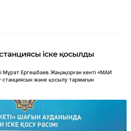
станциясы іске қосылды
і Мұрат Ергешбаев Жаңақорған кенті «МАИ
у станциясын және қосылу тармағын