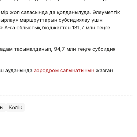
емір жол саласында да қолданылуда. Әлеуметтік
ырлау» маршруттарын субсидиялау үшін
 АҚ-ға облыстық бюджеттен 181,7 млн теңге
 адам тасымалданып, 94,7 млн теңге субсидия
 үш ауданында
аэродром салынатынын
жазған
жы
Көлік