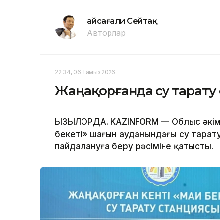
Ғайсағали Сейтақ
Авторлар
22:34, 06 Тамыз 2026
Жаңақорғанда су тарату 
ҚЫЗЫЛОРДА. KAZINFORM — Облыс әкім
бекеті» шағын ауданындағы су тарат
пайдалануға беру рәсіміне қатысты.