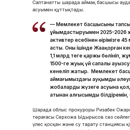
Салтанатты шарада аймақ басшысы аудан 
асуымен құттықтады.
— Мемлекет басшысының тапсы
ұйымдастыруымен 2025-2026 
активтер есебінен өңірімізге 45 
асты. Оның ішінде Жаңақорған к
1,1 млрд теңге қаржы бөлініп, 
1500-ге жуық үй сапалы ауызс
кенеліп жатыр. Мемлекет бас
аймағымыздағы ауқымды әлеу
жобалардың жүзеге асуына қол
атынан алғысымды білдіремін,
Шарада облыс прокуроры Ризабек Ожаров
төрағасы Серхожа Ыдырысов сөз сөйлеп
үлес қосқан және су тарату станциясы 