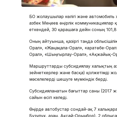
БҚО жолаушылар көлігі және автомобил
Қазбек Меңеев өңірлік коммуникациялар 
еткендей, 30 қарашаға дейін соның 101,8 
Оның айтуынша, қазіргі таңда облысішілі
Орал», «Жаңақала-Орал», «Қаратөбе-Орал
Орал», «Шыңғырлау-Орал», «Ақжайық-Ор
Маршруттарды субсидиялау халықтың аз
зейнеткерлер және басқа) қолжетімді жо
мәселелерді шешуге мүмкіндік берді.
Субсидияланатын бағыттар саны (2017 жы
сайын өсіп келеді.
Өңірде автобустар сондай-ақ 7 халықара
Бузулук, Қазан, Ақсай-Орынбор), 2 облы