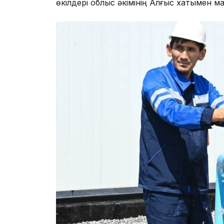
өкілдері облыс әкімінің Алғыс хатымен м