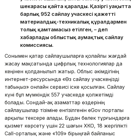
шекарасы қайта қаралды. Қазіргі уақытта
барлық 952 сайлау учаскесі қажетті
материалдық-техникалық құралдармен
толық қамтамасыз етілген, – деп
хабарлады облыстық аумақтық сайлау
комиссиясы.
Сонымен қатар сайлаушыларға қолайлы жағдай
жасау мақсатында цифрлық технологиялар да
кеңінен қолданылып жатыр. Облыс әкімдігінің
интернет-ресурсында «Өз сайлау учаскеңізді
табыңыз» онлайн сервисі іске қосылған. Сайлау
күні бұл мүмкіндік 557 учаскеде қолжетімді
болады. Сондай-ақ азаматтар өздерінің
сайлаушылар тізіміне енгізілгенін eGov порталы
арқылы тексере алады. Бұдан бөлек тұрғындарға
қызмет көрсету үшін 22 шағын ХҚКО, 18 жергілікті
Call-орталық және «109» бірыңғай байланыс