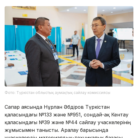
Фото: Түркістан облыстық аумақтық сайлау комиссиясы
Сапар аясында Нұрлан Әбдіров Түркістан
қаласындағы №133 және №951, сондай-ақ Кентау
қаласындағы №39 және №44 сайлау учаскелерінің
жұмысымен танысты. Аралау барысында
учаскелердің материалдық-техникалық базасы,