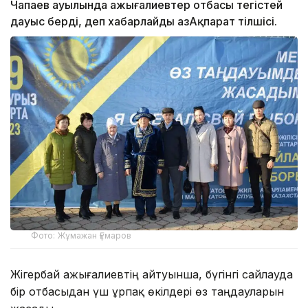
Чапаев ауылында Қажығалиевтер отбасы тегістей
дауыс берді, деп хабарлайды ҚазАқпарат тілшісі.
Фото: Жұмажан Ғұмаров
Жігербай Қажығалиевтің айтуынша, бүгінгі сайлауда
бір отбасыдан үш ұрпақ өкілдері өз таңдауларын