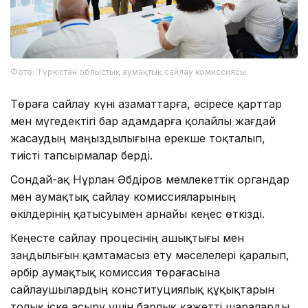
Фото: Түркістан облыстық аумақтық сайлау комиссиясы
Төраға сайлау күні азаматтарға, әсіресе қарттар
мен мүгедектігі бар адамдарға қолайлы жағдай
жасаудың маңыздылығына ерекше тоқталып,
тиісті тапсырмалар берді.
Сондай-ақ Нұрлан Әбдіров мемлекеттік органдар
мен аумақтық сайлау комиссияларының
өкілдерінің қатысуымен арнайы кеңес өткізді.
Кеңесте сайлау процесінің ашықтығы мен
заңдылығын қамтамасыз ету мәселелері қаралып,
әрбір аумақтық комиссия төрағасына
сайлаушылардың конституциялық құқықтарын
толық іске асыру үшін барлық қажетті шараларды