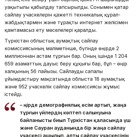
уақытылы қабылдау тапсырылды. Сонымен қатар
сайлау учаскелерін қажетті техникалық құрал-
жабдықтармен және тұрақты интернет желісімен
қамтамасыз ету мәселелері қаралды.
Түркістан облыстық аумақтық сайлау
комиссиясының мәліметінше, бүгінде өңірде 2
миллионнан астам тұрғын бар. Оның ішінде 1 204
659 азаматтың дауыс беру құқығы бар, бұл – өңір
халқының 56 пайызы. Сайлауды сапалы
ұйымдастыру мақсатында облыста 18 аумақтық
және 952 учаскелік сайлау комиссиясы жұмыс
істейді.
– Өңірде демографиялық өсім артып, жаңа
тұрғын үйлердің көптеп салынуына
байланысты биыл Түркістан қаласында үш
және Сауран ауданында бір жаңа сайлау
учаскесі ашылып, алты сайлау учаскесінің