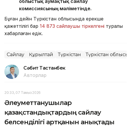
облыстық аумақтық сайлау
комиссиясының мәліметінде.
Бұған дейін Түркістан облысында ерекше
қажеттілігі бар
14 873 сайлаушы тіркелгені
туралы
хабарлаған едік.
Сайлау
Құрылтай
Түркістан
Түркістан облысы
Сәбит Тастанбек
Авторлар
20:33, 07 Тамыз 2026
Әлеуметтанушылар
қазақстандықтардың сайлау
белсенділігі артқанын анықтады