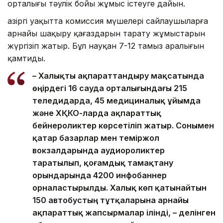
орталығы тәулік бойы жұмыс істеуге дайын.
Қазіргі уақытта комиссия мүшелері сайлаушыларға
арнайы шақыру қағаздарын тарату жұмыстарын
жүргізіп жатыр. Бұл науқан 7-12 тамыз аралығын
қамтиды.
– Халықты ақпараттандыру мақсатында
өңірдегі 16 сауда орталығындағы 215
теледидарда, 45 медициналық ұйымда
және ХҚКО-ларда ақпараттық
бейнероликтер көрсетіліп жатыр. Сонымен
қатар базарлар мен теміржол
вокзалдарында аудиороликтер
таратылып, қоғамдық тамақтану
орындарында 4200 инфобаннер
орналастырылды. Халық көп қатынайтын
150 автобустың тұтқаларына арнайы
ақпараттық жапсырмалар ілінді, – делінген