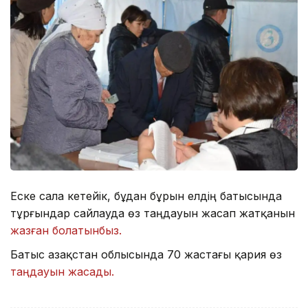
Еске сала кетейік, бұдан бұрын елдің батысында
тұрғындар сайлауда өз таңдауын жасап жатқанын
жазған болатынбыз.
Батыс Қазақстан облысында 70 жастағы қария өз
таңдауын жасады.