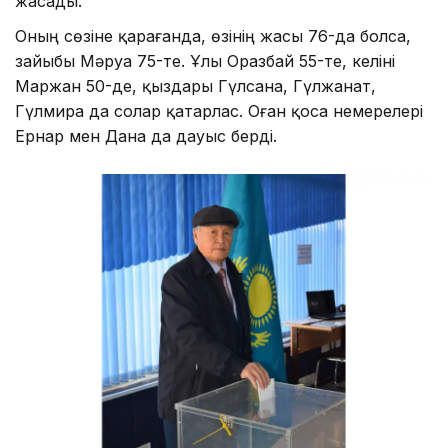
жасады.
Оның сөзіне қарағанда, өзінің жасы 76-да болса,
зайыбы Мәруа 75-те. Ұлы Оразбай 55-те, келіні
Маржан 50-де, қыздары Гүлсана, Гүлжанат,
Гүлмира да солар қатарлас. Оған қоса немерелері
Ернар мен Дана да дауыс берді.