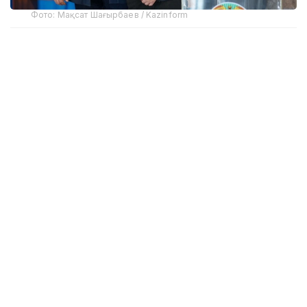
Фото: Мақсат Шағырбаев / Kazinform
Институттың әлеуметтік зерттеулер департаменті
басшысы Гүлден Емішеваның онлайн-брифингте
айтуынша, сауалнамаға қатысқандардың 78,2%-ы
сайлау мен референдумдарға қатысатынын
мәлімдеген.
Зерттеу нәтижелері сайлау белсенділігінің тұрақты
түрде өсіп келе жатқанын дәлелдеді. Сауалнамаға
жауап берген азаматтардың сөзінше, 2023 жылғы
Парламент сайлауына олардың 53,4%, 2024
жылғы республикалық референдумға 63,4%, 2026
жылғы республикалық референдумға 75,3%-ы
қатысқан.
Гүлден Емішеваның сөзінше, сауалнама
нәтижелері Орталық сайлау комиссиясының ресми
мәліметтеріне барынша жақын.