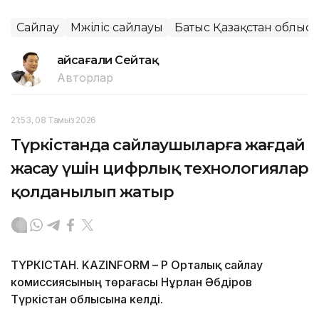
Сайлау
Мәжіліс сайлауы
Батыс Қазақстан облыс
Ғайсағали Сейтақ
Авторлар
21:53, 08 Тамыз 2026
Түркістанда сайлаушыларға жағдай
жасау үшін цифрлық технологиялар
қолданылып жатыр
ТҮРКІСТАН. KAZINFORM – ҚР Орталық сайлау
комиссиясының төрағасы Нұрлан Әбдіров
Түркістан облысына келді.