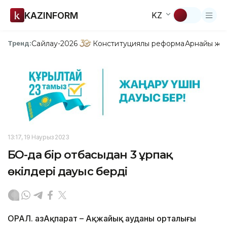
KAZINFORM
KZ
Сайлау-2026
Конституциялық реформа
Арнайы жо
Тренд:
13:17, 19 Наурыз 2023
БҚО-да бір отбасыдан 3 ұрпақ
өкілдері дауыс берді
ОРАЛ. ҚазАқпарат – Ақжайық ауданы орталығы