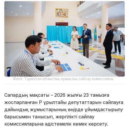
Фото: Түркістан облыстық аумақтық сайлау комиссиясы
Сапардың мақсаты – 2026 жылғы 23 тамызға
жоспарланған ҚР Құрылтайы депутаттарын сайлауға
дайындық жұмыстарының өңірде ұйымдастырылу
барысымен танысып, жергілікті сайлау
комиссияларына әдістемелік көмек көрсету.