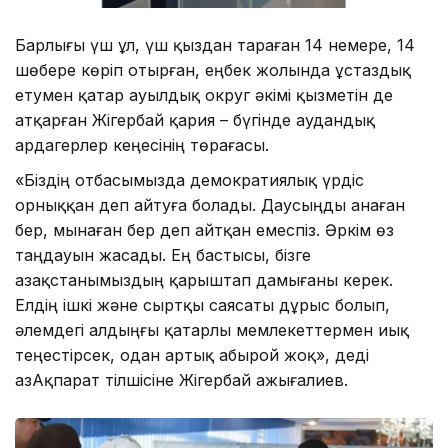
Барлығы үш ұл, үш қыздан тараған 14 немере, 14
шөбере көріп отырған, еңбек жолында ұстаздық
етумен қатар ауылдық округ әкімі қызметін де
атқарған Жігербай қария – бүгінде аудандық
ардагерлер кеңесінің төрағасы.
«Біздің отбасымызда демократиялық үрдіс
орныққан деп айтуға болады. Даусыңды анаған
бер, мынаған бер деп айтқан емеспіз. Әркім өз
таңдауын жасады. Ең бастысы, бізге
Қазақстанымыздың қарыштап дамығаны керек.
Елдің ішкі және сыртқы саясаты дұрыс болып,
әлемдегі алдыңғы қатарлы мемлекеттермен иық
теңестірсек, одан артық абырой жоқ», деді
ҚазАқпарат тілшісіне Жігербай Қажығалиев.