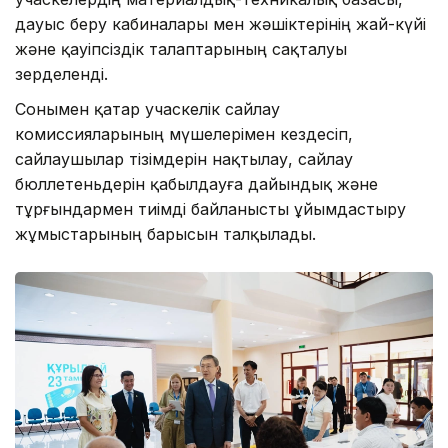
дауыс беру кабиналары мен жәшіктерінің жай-күйі
және қауіпсіздік талаптарының сақталуы
зерделенді.
Сонымен қатар учаскелік сайлау
комиссияларының мүшелерімен кездесіп,
сайлаушылар тізімдерін нақтылау, сайлау
бюллетеньдерін қабылдауға дайындық және
тұрғындармен тиімді байланысты ұйымдастыру
жұмыстарының барысын талқылады.