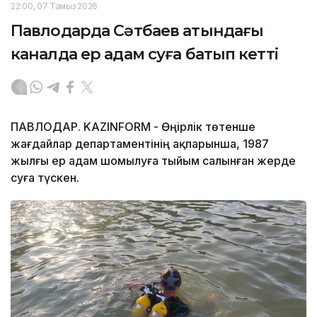
22:00, 07 Тамыз 2026
Павлодарда Сәтбаев атындағы
каналда ер адам суға батып кетті
ПАВЛОДАР. KAZINFORM - Өңірлік төтенше
жағдайлар департаментінің ақпарынша, 1987
жылғы ер адам шомылуға тыйым салынған жерде
суға түскен.