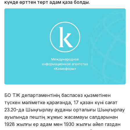
күнде өрттен төрт адам қаза болды.
БҚО ТЖ департаментінің баспасөз қызметінен
түскен мәліметке қарағанда, 17 қазан күні сағат
23.20-да Шыңғырлау ауданы орталығы Шыңғырлау
ауылында пештің жұмыс жасамауы салдарынан
1928 жылғы ер адам мен 1930 жылғы әйел газдан