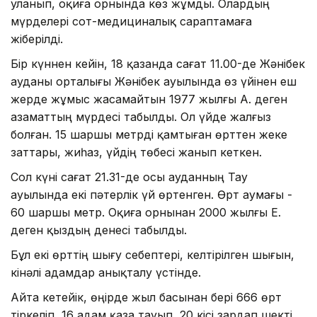
уланып, оқиға орнында көз жұмды. Олардың
мүрделері сот-медициналық сараптамаға
жіберілді.
Бір күннен кейін, 18 қазанда сағат 11.00-де Жәнібек
ауданы орталығы Жәнібек ауылында өз үйінен еш
жерде жұмыс жасамайтын 1977 жылғы А. деген
азаматтың мүрдесі табылды. Ол үйде жалғыз
болған. 15 шаршы метрді қамтыған өрттен жеке
заттары, жиһаз, үйдің төбесі жанып кеткен.
Сол күні сағат 21.31-де осы ауданның Тау
ауылында екі пәтерлік үй өртенген. Өрт аумағы -
60 шаршы метр. Оқиға орнынан 2000 жылғы Е.
деген қыздың денесі табылды.
Бұл екі өрттің шығу себептері, келтірілген шығын,
кінәлі адамдар анықталу үстінде.
Айта кетейік, өңірде жыл басынан бері 666 өрт
тіркеліп, 16 адам қаза тауып, 20 кісі зардап шекті.