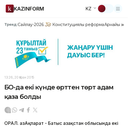
KAZINFORM
KZ
Сайлау-2026
Конституциялық реформа
Арнайы жо
Тренд:
13:26, 20 Қазан 2015
БҚО-да екі күнде өрттен төрт адам
қаза болды
ОРАЛ. ҚазАқпарат - Батыс Қазақстан облысында екі