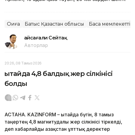
Оқиға
Батыс Қазақстан облысы
Басқа мемлекеттік
Ғайсағали Сейтақ
Авторлар
20:26, 08 Тамыз 2026
Қытайда 4,8 балдық жер сілкінісі
болды
АСТАНА. KAZINFORM – Қытайда бүгін, 8 тамыз
таңертең 4,8 магнитудалы жер сілкінісі тіркелді,
деп хабарлайды Қазақстан ұлттық деректер