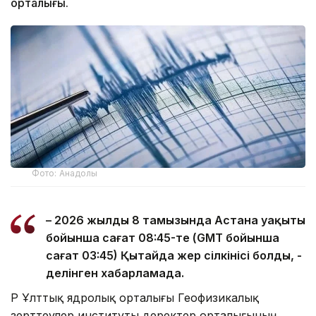
орталығы.
Фото: Анадолы
– 2026 жылдың 8 тамызында Астана уақыты
бойынша сағат 08:45-те (GMT бойынша
сағат 03:45) Қытайда жер сілкінісі болды, -
делінген хабарламада.
ҚР Ұлттық ядролық орталығы Геофизикалық
зерттеулер институты деректер орталығының