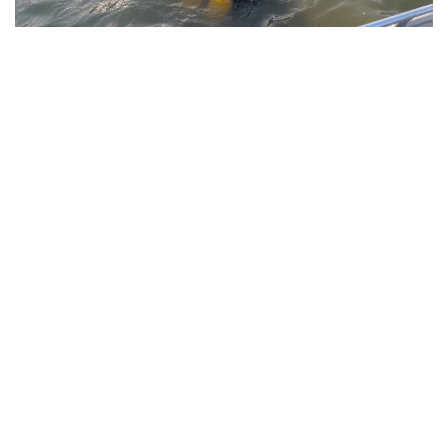
Фото: Павлодар облысы ТЖД
Төтенше жағдайлар департаментінің мәліметінше,
жедел-құтқару жасағының құтқарушылары екі
бірлік арнайы техниканы тарта отырып, 1987 жылы
туған ер адамның денесін судан алып шыққан.