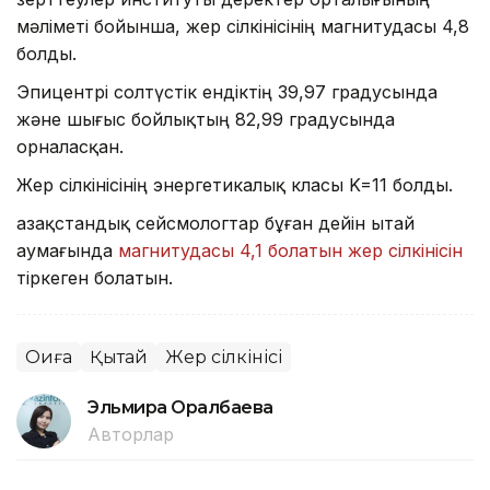
мәліметі бойынша, жер сілкінісінің магнитудасы 4,8
болды.
Эпицентрі солтүстік ендіктің 39,97 градусында
және шығыс бойлықтың 82,99 градусында
орналасқан.
Жер сілкінісінің энергетикалық класы K=11 болды.
Қазақстандық сейсмологтар бұған дейін Қытай
аумағында
магнитудасы 4,1 болатын жер сілкінісін
тіркеген болатын.
Оқиға
Қытай
Жер сілкінісі
Эльмира Оралбаева
Авторлар