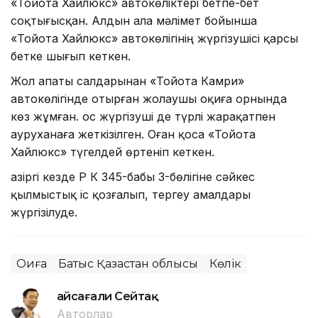
«Тойота Хайлюкс» автокөліктері бетпе-бет
соқтығысқан. Алдын ала мәлімет бойынша
«Тойота Хайлюкс» автокөлігінің жүргізушісі қарсы
бетке шығып кеткен.
Жол апаты салдарынан «Тойота Камри»
автокөлігінде отырған жолаушы оқиға орнында
көз жұмған. Қос жүргізуші де түрлі жарақатпен
ауруханаға жеткізілген. Оған қоса «Тойота
Хайлюкс» түгелдей өртеніп кеткен.
Қазіргі кезде ҚР ҚК 345-бабы 3-бөлігіне сәйкес
қылмыстық іс қозғалып, тергеу амалдары
жүргізілуде.
Оқиға
Батыс Қазақстан облысы
Көлік
Ғайсағали Сейтақ
Авторлар