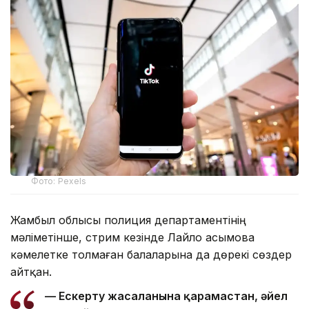
Фото: Pexels
Жамбыл облысы полиция департаментінің
мәліметінше, стрим кезінде Лайло Қасымова
кәмелетке толмаған балаларына да дөрекі сөздер
айтқан.
— Ескерту жасалғанына қарамастан, әйел