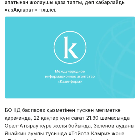
апатынан жолаушы қаза тапты, деп хабарлайды
«ҚазАқпарат» тілшісі.
БҚО ІІД баспасөз қызметінен түскен мәліметке
қарағанда, 22 қаңтар күні сағат 21.30 шамасында
Орал-Атырау күре жолы бойында, Зеленов ауданы
Янайкин ауылы тұсында «Тойота Камри» және