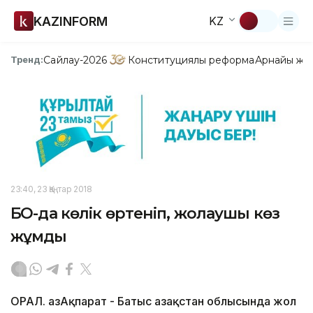
KAZINFORM
KZ
Сайлау-2026
Конституциялық реформа
Арнайы жо
Тренд:
23:40, 23 Қаңтар 2018
БҚО-да көлік өртеніп, жолаушы көз
жұмды
ОРАЛ. ҚазАқпарат - Батыс Қазақстан облысында жол