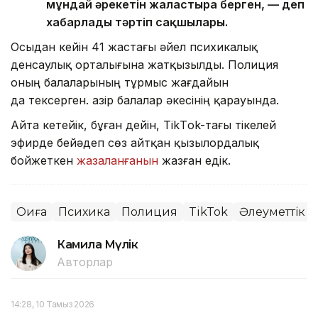
мұндай әрекетін жалғастыра берген, — деп
хабарлады тәртіп сақшылары.
Осыдан кейін 41 жастағы әйел психикалық
денсаулық орталығына жатқызылды. Полиция
оның балаларының тұрмыс жағдайын
да тексерген. Қазір балалар әкесінің қарауында.
Айта кетейік, бұған дейін, TikТok-тағы тікелей
эфирде бейәдеп сөз айтқан қызылордалық
бойжеткен
жазаланғанын
жазған едік.
Оқиға
Психика
Полиция
TikTok
Әлеуметтік ж
Камила Мүлік
Авторлар
14:28, 10 Тамыз 2026