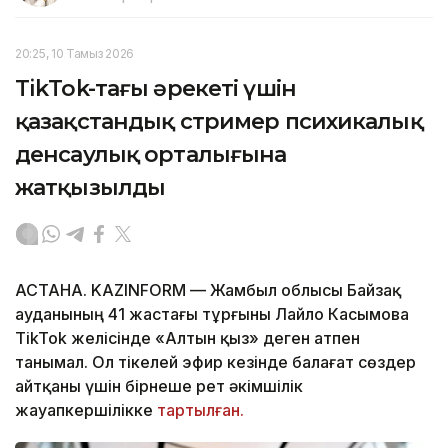
20:25, 10 Тамыз 2026
TikTok-тағы әрекеті үшін
қазақстандық стример психикалық
денсаулық орталығына
жатқызылды
АСТАНА. KAZINFORM — Жамбыл облысы Байзақ
ауданының 41 жастағы тұрғыны Лайло Касымова
TikTok желісінде «Алтын қыз» деген атпен
танымал. Ол тікелей эфир кезінде балағат сөздер
айтқаны үшін бірнеше рет әкімшілік
жауапкершілікке
тартылған.