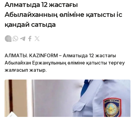
Алматыда 12 жастағы
Абылайханның өліміне қатысты іс
қандай сатыда
АЛМАТЫ. KAZINFORM – Алматыда 12 жастағы
Абылайхан Ержанұлының өліміне қатысты тергеу
жалғасып жатыр.