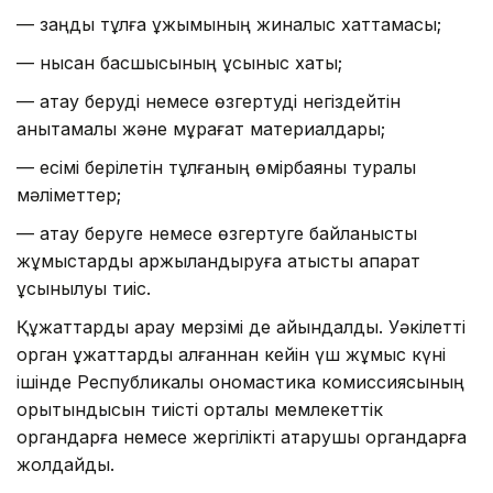
— заңды тұлға ұжымының жиналыс хаттамасы;
— нысан басшысының ұсыныс хаты;
— атау беруді немесе өзгертуді негіздейтін
анықтамалық және мұрағат материалдары;
— есімі берілетін тұлғаның өмірбаяны туралы
мәліметтер;
— атау беруге немесе өзгертуге байланысты
жұмыстарды қаржыландыруға қатысты ақпарат
ұсынылуы тиіс.
Құжаттарды қарау мерзімі де айқындалды. Уәкілетті
орган құжаттарды алғаннан кейін үш жұмыс күні
ішінде Республикалық ономастика комиссиясының
қорытындысын тиісті орталық мемлекеттік
органдарға немесе жергілікті атқарушы органдарға
жолдайды.