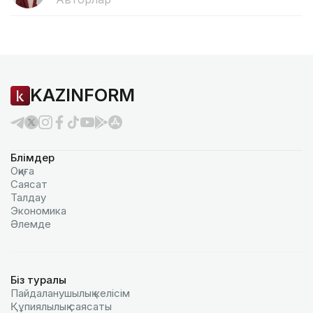
KAZINFORM
Бөлімдер
Оқиға
Саясат
Талдау
Экономика
Әлемде
Біз туралы
Пайдаланушылық келiciм
Құпиялылық саясаты