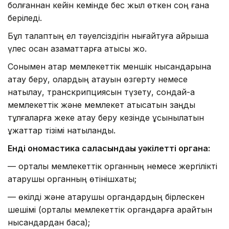
болғаннан кейін кемінде бес жыл өткен соң ғана
беріледі.
Бұл талаптың ел тәуелсіздігін нығайтуға айрықша
үлес қосқан азаматтарға қатысы жоқ.
Сонымен қатар мемлекеттік меншік нысандарына
атау беру, олардың атауын өзгерту немесе
нақтылау, транскрипциясын түзету, сондай-ақ
мемлекеттік және мемлекет қатысатын заңды
тұлғаларға жеке атау беру кезінде ұсынылатын
құжаттар тізімі нақтыланды.
Енді ономастика саласындағы уәкілетті органға:
— орталық мемлекеттік органның немесе жергілікті
атқарушы органның өтінішхаты;
— өкілді және атқарушы органдардың бірлескен
шешімі (орталық мемлекеттік органдарға қарайтын
нысандардан басқа);