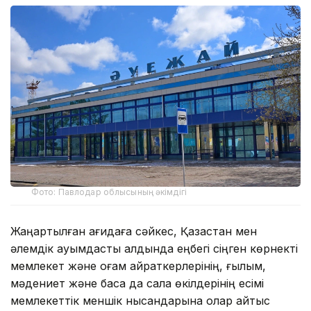
Фото: Павлодар облысының әкімдігі
Жаңартылған қағидаға сәйкес, Қазақстан мен
әлемдік қауымдастық алдында еңбегі сіңген көрнекті
мемлекет және қоғам қайраткерлерінің, ғылым,
мәдениет және басқа да сала өкілдерінің есімі
мемлекеттік меншік нысандарына олар қайтыс