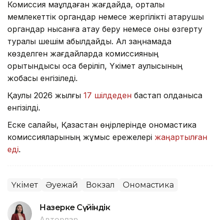
Комиссия мақұлдаған жағдайда, орталық
мемлекеттік органдар немесе жергілікті атқарушы
органдар нысанға атау беру немесе оны өзгерту
туралы шешім қабылдайды. Ал заңнамада
көзделген жағдайларда комиссияның
қорытындысы қоса беріліп, Үкімет қаулысының
жобасы енгізіледі.
Қаулы 2026 жылғы
17 шілдеден
бастап қолданысқа
енгізілді.
Еске салайық, Қазақстан өңірлерінде ономастика
комиссияларының жұмыс ережелері
жаңартылған
еді
.
Үкімет
Әуежай
Вокзал
Ономастика
Назерке Сүйіндік
Авторлар