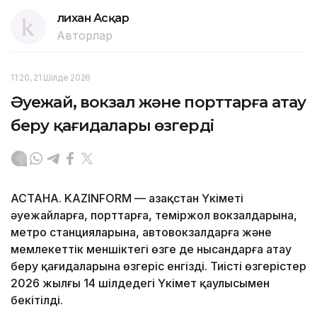
Әлихан Асқар
Авторлар
11:20, 21 Шілде 2026
Әуежай, вокзал және порттарға атау
беру қағидалары өзгерді
АСТАНА. KAZINFORM — Қазақстан Үкіметі
әуежайларға, порттарға, теміржол вокзалдарына,
метро станцияларына, автовокзалдарға және
мемлекеттік меншіктегі өзге де нысандарға атау
беру қағидаларына өзгеріс енгізді. Тиісті өзгерістер
2026 жылғы 14 шілдедегі Үкімет қаулысымен
бекітілді.