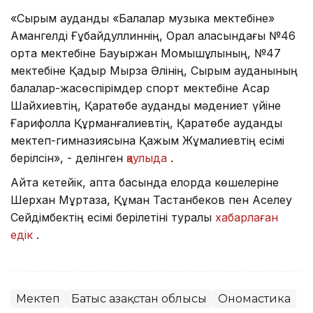
«Сырым аудандық «Балалар музыка мектебіне»
Амангелді Ғұбайдуллиннің, Орал қаласындағы №46
орта мектебіне Бауыржан Момышұлының, №47
мектебіне Қадыр Мырза Әлінің, Сырым ауданының
балалар-жасөспірімдер спорт мектебіне Асқар
Шайхиевтің, Қаратөбе аудандық мәдениет үйіне
Ғарифолла Құрманғалиевтің, Қаратөбе аудандық
мектеп-гимназиясына Қажым Жұмалиевтің есімі
берілсін», - делінген
қаулыда
.
Айта кетейік, апта басында елорда көшелеріне
Шерхан Мұртаза, Құман Тастанбеков пен Ақселеу
Сейдімбектің есімі берілетіні туралы
хабарлаған
едік
.
Мектеп
Батыс Қазақстан облысы
Ономастика