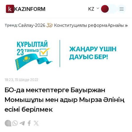
KAZINFORM
KZ
Сайлау-2026
Конституциялық реформа
Арнайы жо
Тренд:
18:23, 15 Шілде 2022
БҚО-да мектептерге Бауыржан
Момышұлы мен Қадыр Мырза Әлінің
есімі берілмек