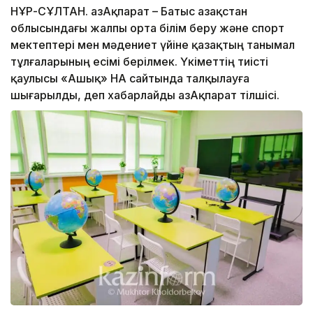
НҰР-СҰЛТАН. ҚазАқпарат – Батыс Қазақстан
облысындағы жалпы орта білім беру және спорт
мектептері мен мәдениет үйіне қазақтың танымал
тұлғаларының есімі берілмек. Үкіметтің тиісті
қаулысы «Ашық» НҚА сайтында талқылауға
шығарылды, деп хабарлайды ҚазАқпарат тілшісі.